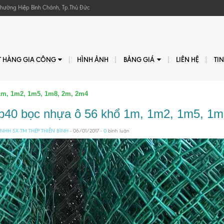
, Phường Hiệp Bình Chánh, Tp.Thủ Đức
T HÀNG GIA CÔNG
HÌNH ẢNH
BẢNG GIÁ
LIÊN HỆ
TI
 1m, 1m2, 1m5, 1m8, 2m, 2m4
 b40 bọc nhựa ô 56 khổ 1m, 1m2, 1m5, 1
NHH SX-TM THÉP THIÊN BÌNH
- 06/01/2017 -
0
bình luận