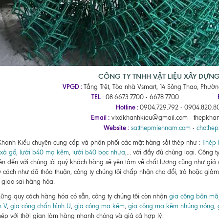
CÔNG TY TNHH VẬT LIỆU XÂY DỰN
VPGD :
Tầng Trệt, Tòa nhà Vsmart, 14 Sông Thao, Phườ
TEL :
08.6673.7700 - 6678.7700
Hotline :
0904.729.792 - 0904.820.80
Email :
vlxdkhanhkieu@gmail.com - thepkha
Website :
satthepmiennam.com
-
chothe
Khanh Kiều chuyên cung cấp và phân phối các mặt hàng sắt thép như :
Thép 
xà gồ
,
lưới b40 mạ kẽm
,
lưới b40 bọc nhựa
,... với đầy đủ chủng loại. Công 
ên đến với chúng tôi quý khách hàng sẽ yên tâm về chất lượng cũng như giá
 cách như đã thỏa thuận, công ty chúng tôi chấp nhận cho đổi, trả hoặc giảm 
 giao sai hàng hóa.
ững quy cách hàng hóa có sẵn, công ty chúng tôi còn nhận
gia công bãn mã
h V
,
gia công chấn hình U
,
gia công mạ kẽm
,
gia công mạ kẽm nhúng nóng
,
thép với thời gian làm hàng nhanh chóng và giá cả hợp lý.