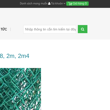
Danh sách mong muốn
Tài khoản
Giỏ hàng
0
N TỨC
m8, 2m, 2m4