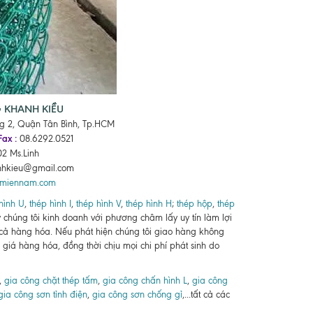
G KHANH KIỀU
ng 2, Quận Tân Bình, Tp.HCM
Fax :
08.6292.0521
2 Ms.Linh
nhkieu@gmail.com
pmiennam.com
hình U
,
thép hình I
,
thép hình V
,
thép hình H
;
thép hộp
,
thép
ty chúng tôi kinh doanh với phương châm lấy uy tín làm lợi
 cả hàng hóa. Nếu phát hiện chúng tôi giao hàng không
giá hàng hóa, đồng thời chịu mọi chi phí phát sinh do
,
gia công chặt thép tấm
,
gia công chấn hình L
,
gia công
gia công sơn tỉnh điện
,
gia công sơn chống gỉ
,...tất cả các