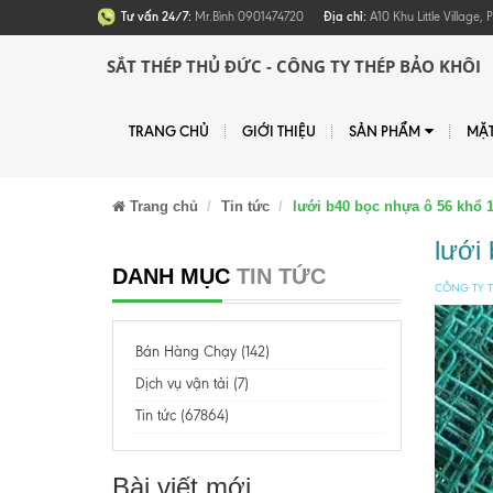
Tư vấn 24/7:
Mr.Bình 0901474720
Địa chỉ:
A10 Khu Little Village
SẮT THÉP THỦ ĐỨC - CÔNG TY THÉP BẢO KHÔI
TRANG CHỦ
GIỚI THIỆU
SẢN PHẨM
MẶ
Trang chủ
Tin tức
lưới b40 bọc nhựa ô 56 khổ
lưới
DANH MỤC
TIN TỨC
CÔNG TY T
Bán Hàng Chạy (142)
Dịch vụ vận tải (7)
Tin tức (67864)
Bài viết mới