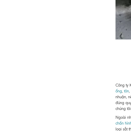
Công ty 
ống
,
tôn
,
nhuận, n
đúng quy
chúng tôi
Ngoài nh
chấn hìn
loại sắt 