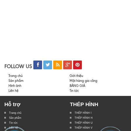
FOLLOW US
Trang chủ
Giới thiệu
Sản phẩm
Mặt hàng gia công
Hình ảnh
BẢNG GIÁ
Liên hệ
Tin tức
Hỗ trợ
THÉP HÌNH
Trang chủ
THÉP HÌNH I
Sản phẩm
THÉP HÌNH H
Tin tức
THÉP HÌNH U
Liên hệ
THÉP HÌNH V