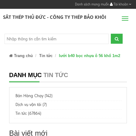
Danh sách mong muốn
Tài khoản
SẮT THÉP THỦ ĐỨC - CÔNG TY THÉP BẢO KHÔI
Men
Trang chủ
Tin tức
lưới b40 bọc nhựa ô 56 khổ 1m2
DANH MỤC
TIN TỨC
Bán Hàng Chạy (142)
Dịch vụ vận tải (7)
Tin tức (67864)
Bài viết mới