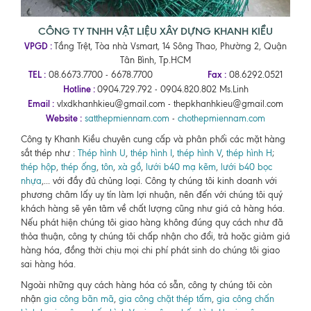
CÔNG TY TNHH VẬT LIỆU XÂY DỰNG KHANH KIỀU
VPGD :
Tầng Trệt, Tòa nhà Vsmart, 14 Sông Thao, Phường 2, Quận
Tân Bình, Tp.HCM
TEL :
Fax :
08.6673.7700 - 6678.7700
08.6292.0521
Hotline :
0904.729.792 - 0904.820.802 Ms.Linh
Email :
vlxdkhanhkieu@gmail.com - thepkhanhkieu@gmail.com
Website :
satthepmiennam.com
-
chothepmiennam.com
Công ty Khanh Kiều chuyên cung cấp và phân phối các mặt hàng
sắt thép như :
Thép hình U
,
thép hình I
,
thép hình V
,
thép hình H
;
thép hộp
,
thép ống
,
tôn
,
xà gồ
,
lưới b40 mạ kẽm
,
lưới b40 bọc
nhựa
,... với đầy đủ chủng loại. Công ty chúng tôi kinh doanh với
phương châm lấy uy tín làm lợi nhuận, nên đến với chúng tôi quý
khách hàng sẽ yên tâm về chất lượng cũng như giá cả hàng hóa.
Nếu phát hiện chúng tôi giao hàng không đúng quy cách như đã
thỏa thuận, công ty chúng tôi chấp nhận cho đổi, trả hoặc giảm giá
hàng hóa, đồng thời chịu mọi chi phí phát sinh do chúng tôi giao
sai hàng hóa.
Ngoài những quy cách hàng hóa có sẵn, công ty chúng tôi còn
nhận
gia công bãn mã
,
gia công chặt thép tấm
,
gia công chấn