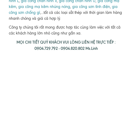
hình L
,
gia công chấn hình V
,
gia công chấn hình U
,
gia công mạ
kẽm
,
gia công mạ kẽm nhúng nóng
,
gia công sơn tỉnh điện
,
gia
công sơn chống gỉ
,...tất cả các loại sắt thép với thời gian làm hàng
nhanh chóng và giá cả hợp lý.
Công ty chúng tôi rất mong được hợp tác cùng làm việc với tất cả
các khách hàng lớn nhỏ cũng như gần xa.
MỌI CHI TIẾT QUÝ KHÁCH VUI LÒNG LIÊN HỆ TRỰC TIẾP :
0904.729.792 - 0904.820.802 Ms.Linh