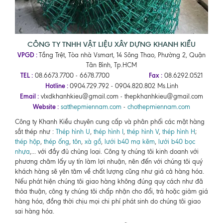
CÔNG TY TNHH VẬT LIỆU XÂY DỰNG KHANH KIỀU
VPGD :
Tầng Trệt, Tòa nhà Vsmart, 14 Sông Thao, Phường 2, Quận
Tân Bình, Tp.HCM
TEL :
Fax :
08.6673.7700 - 6678.7700
08.6292.0521
Hotline :
0904.729.792 - 0904.820.802 Ms.Linh
Email :
vlxdkhanhkieu@gmail.com - thepkhanhkieu@gmail.com
Website :
satthepmiennam.com
-
chothepmiennam.com
Công ty Khanh Kiều chuyên cung cấp và phân phối các mặt hàng
sắt thép như :
Thép hình U
,
thép hình I
,
thép hình V
,
thép hình H
;
thép hộp
,
thép ống
,
tôn
,
xà gồ
,
lưới b40 mạ kẽm
,
lưới b40 bọc
nhựa
,... với đầy đủ chủng loại. Công ty chúng tôi kinh doanh với
phương châm lấy uy tín làm lợi nhuận, nên đến với chúng tôi quý
khách hàng sẽ yên tâm về chất lượng cũng như giá cả hàng hóa.
Nếu phát hiện chúng tôi giao hàng không đúng quy cách như đã
thỏa thuận, công ty chúng tôi chấp nhận cho đổi, trả hoặc giảm giá
hàng hóa, đồng thời chịu mọi chi phí phát sinh do chúng tôi giao
sai hàng hóa.