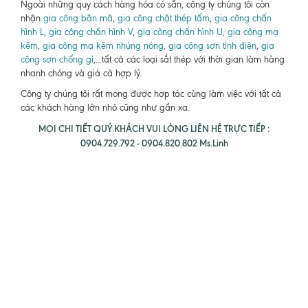
Ngoài những quy cách hàng hóa có sẵn, công ty chúng tôi còn
nhận
gia công bãn mã
,
gia công chặt thép tấm
,
gia công chấn
hình L
,
gia công chấn hình V
,
gia công chấn hình U
,
gia công mạ
kẽm
,
gia công mạ kẽm nhúng nóng
,
gia công sơn tỉnh điện
,
gia
công sơn chống gỉ
,...tất cả các loại sắt thép với thời gian làm hàng
nhanh chóng và giá cả hợp lý.
Công ty chúng tôi rất mong được hợp tác cùng làm việc với tất cả
các khách hàng lớn nhỏ cũng như gần xa.
MỌI CHI TIẾT QUÝ KHÁCH VUI LÒNG LIÊN HỆ TRỰC TIẾP :
0904.729.792 - 0904.820.802 Ms.Linh