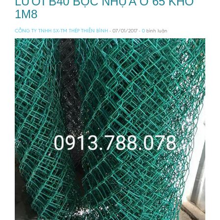
LƯỚI B40 BỌC NHỰA Ô 65 KHỔ
1M8
CÔNG TY TNHH SX-TM THÉP THIÊN BÌNH
- 07/01/2017 -
0
bình luận