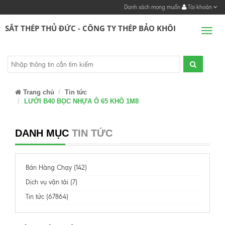
Danh sách mong muốn
Tài khoản
SẮT THÉP THỦ ĐỨC - CÔNG TY THÉP BẢO KHÔI
Men
Trang chủ
Tin tức
LƯỚI B40 BỌC NHỰA Ô 65 KHỔ 1M8
DANH MỤC
TIN TỨC
Bán Hàng Chạy (142)
Dịch vụ vận tải (7)
Tin tức (67864)