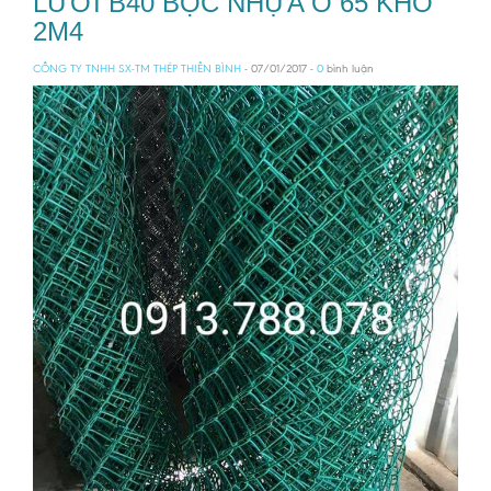
LƯỚI B40 BỌC NHỰA Ô 65 KHỔ
2M4
CÔNG TY TNHH SX-TM THÉP THIÊN BÌNH
- 07/01/2017 -
0
bình luận