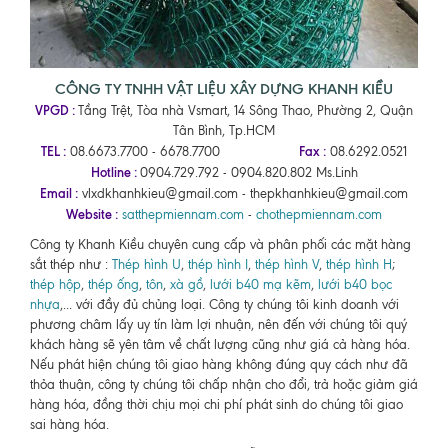
CÔNG TY TNHH VẬT LIỆU XÂY DỰNG KHANH KIỀU
VPGD :
Tầng Trệt, Tòa nhà Vsmart, 14 Sông Thao, Phường 2, Quận
Tân Bình, Tp.HCM
TEL :
Fax :
08.6673.7700 - 6678.7700
08.6292.0521
Hotline :
0904.729.792 - 0904.820.802 Ms.Linh
Email :
vlxdkhanhkieu@gmail.com - thepkhanhkieu@gmail.com
Website :
satthepmiennam.com
-
chothepmiennam.com
Công ty Khanh Kiều chuyên cung cấp và phân phối các mặt hàng
sắt thép như :
Thép hình U
,
thép hình I
,
thép hình V
,
thép hình H
;
thép hộp
,
thép ống
,
tôn
,
xà gồ
,
lưới b40 mạ kẽm
,
lưới b40 bọc
nhựa
,... với đầy đủ chủng loại. Công ty chúng tôi kinh doanh với
phương châm lấy uy tín làm lợi nhuận, nên đến với chúng tôi quý
khách hàng sẽ yên tâm về chất lượng cũng như giá cả hàng hóa.
Nếu phát hiện chúng tôi giao hàng không đúng quy cách như đã
thỏa thuận, công ty chúng tôi chấp nhận cho đổi, trả hoặc giảm giá
hàng hóa, đồng thời chịu mọi chi phí phát sinh do chúng tôi giao
sai hàng hóa.