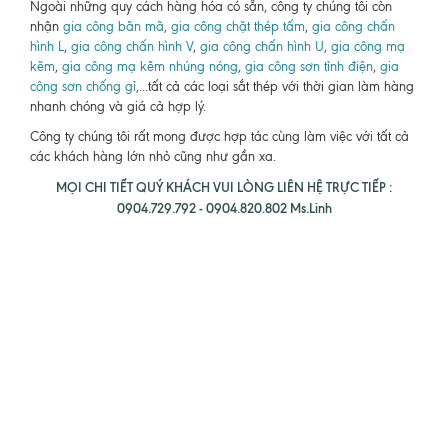
Ngoài những quy cách hàng hóa có sẵn, công ty chúng tôi còn
nhận
gia công bãn mã
,
gia công chặt thép tấm
,
gia công chấn
hình L
,
gia công chấn hình V
,
gia công chấn hình U
,
gia công mạ
kẽm
,
gia công mạ kẽm nhúng nóng
,
gia công sơn tỉnh điện
,
gia
công sơn chống gỉ
,...tất cả các loại sắt thép với thời gian làm hàng
nhanh chóng và giá cả hợp lý.
Công ty chúng tôi rất mong được hợp tác cùng làm việc với tất cả
các khách hàng lớn nhỏ cũng như gần xa.
MỌI CHI TIẾT QUÝ KHÁCH VUI LÒNG LIÊN HỆ TRỰC TIẾP :
0904.729.792 - 0904.820.802 Ms.Linh