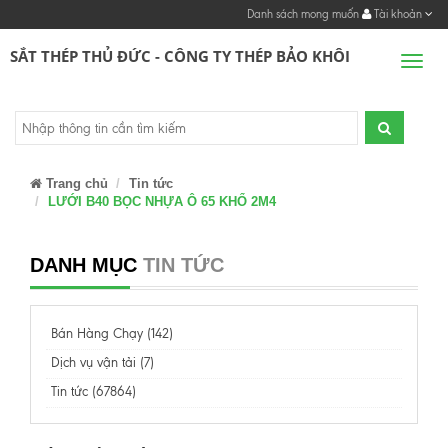
Danh sách mong muốn
Tài khoản
SẮT THÉP THỦ ĐỨC - CÔNG TY THÉP BẢO KHÔI
Men
Trang chủ
Tin tức
LƯỚI B40 BỌC NHỰA Ô 65 KHỔ 2M4
DANH MỤC
TIN TỨC
Bán Hàng Chạy (142)
Dịch vụ vận tải (7)
Tin tức (67864)