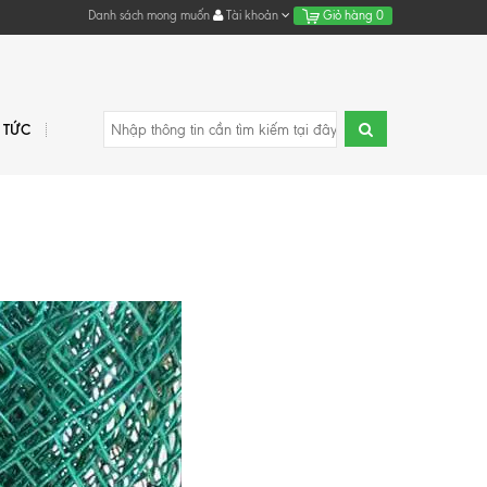
Danh sách mong muốn
Tài khoản
Giỏ hàng
0
N TỨC