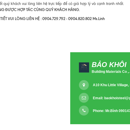
iết quý khách vui lòng liên hệ trực tiếp để có giá hợp lý và cạnh tranh nhất.
NG ĐƯỢC HỢP TÁC CÙNG QUÝ KHÁCH HÀNG.
TIẾT VUI LÒNG LIÊN HỆ : 0904.729.792 - 0904.820.802 Ms.Linh
BẢO KHÔI
Building Materials Co ,.
A10 Khu Little Villag
Email:
baokhoisteel@
Phone: Mr.Bình 09014