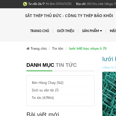
Tư vấn 24/7:
Mr.Bình 0901474720
Địa chỉ:
A10 Khu Little Village
SẮT THÉP THỦ ĐỨC - CÔNG TY THÉP BẢO KHÔI
TRANG CHỦ
GIỚI THIỆU
SẢN PHẨM
MẶ
Trang chủ
Tin tức
lưới b40 bọc nhựa ô 70
lưới
DANH MỤC
TIN TỨC
CÔNG TY T
Bán Hàng Chạy (142)
Dịch vụ vận tải (7)
Tin tức (67864)
Bài viết mới