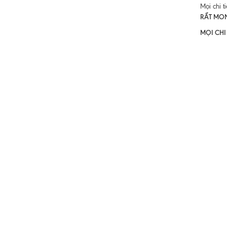
Mọi chi t
RẤT MO
MỌI CHI 