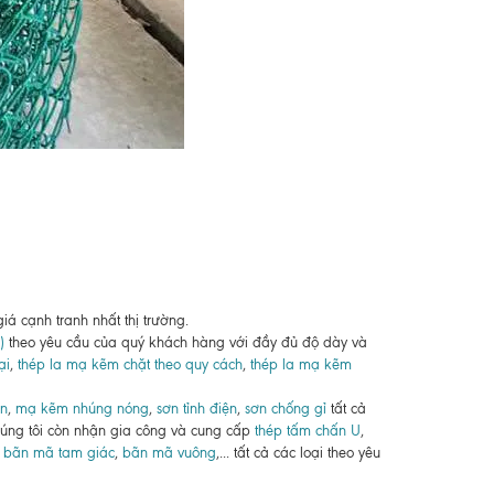
iá cạnh tranh nhất thị trường.
)
theo yêu cầu của quý khách hàng với đầy đủ độ dày và
ại
,
thép la mạ kẽm chặt theo quy cách
,
thép la mạ kẽm
ân
,
mạ kẽm nhúng nóng
,
sơn tỉnh điện
,
sơn chống gỉ
tất cả
chúng tôi còn nhận gia công và cung cấp
thép tấm chấn U
,
,
bãn mã tam giác
,
bãn mã vuông
,... tất cả các loại theo yêu