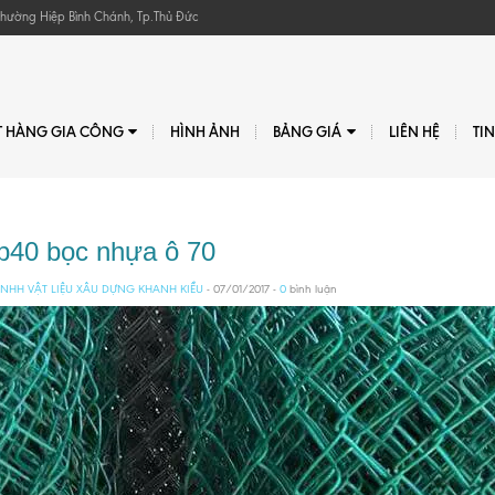
, Phường Hiệp Bình Chánh, Tp.Thủ Đức
T HÀNG GIA CÔNG
HÌNH ẢNH
BẢNG GIÁ
LIÊN HỆ
TI
 b40 bọc nhựa ô 70
NHH VẬT LIỆU XÂU DỰNG KHANH KIỀU
- 07/01/2017 -
0
bình luận