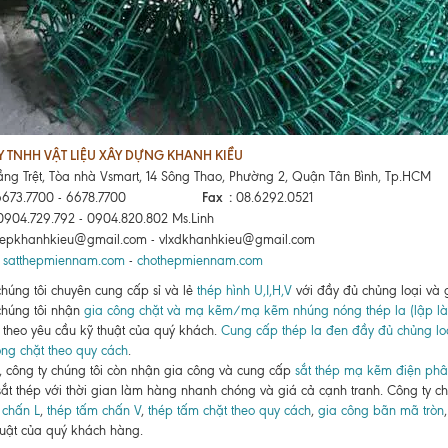
 TNHH VẬT LIỆU XÂY DỰNG KHANH KIỀU
ầng Trệt, Tòa nhà Vsmart, 14 Sông Thao, Phường 2, Quận Tân Bình, Tp.HCM
Fax :
.6673.7700 - 6678.7700
08.6292.0521
0904.729.792 - 0904.820.802 Ms.Linh
epkhanhkieu@gmail.com - vlxdkhanhkieu@gmail.com
satthepmiennam.com
-
chothepmiennam.com
chúng tôi chuyên cung cấp sỉ và lẻ
thép hình U,I,H,V
với đầy đủ chủng loại và g
chúng tôi nhận
gia công chặt và mạ kẽm/mạ kẽm nhúng nóng thép la (lập là
 theo yêu cầu kỹ thuật của quý khách.
Cung cấp thép la đen đầy đủ chủng lo
ng chặt theo quy cách
.
, công ty chúng tôi còn nhận gia công và cung cấp
sắt thép mạ kẽm điện ph
 sắt thép với thời gian làm hàng nhanh chóng và giá cả cạnh tranh. Công ty 
 chấn L
,
thép tấm chấn V
,
thép tấm chặt theo quy cách
,
gia công bãn mã tròn
huật của quý khách hàng.