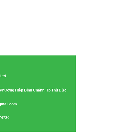
 Ltd
e, Phường Hiệp Bình Chánh, Tp.Thủ Đức
gmail.com
74720