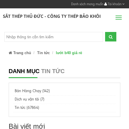
Danh sách mong muốn
Tài khoản
SẮT THÉP THỦ ĐỨC - CÔNG TY THÉP BẢO KHÔI
Men
Trang chủ
Tin tức
lưới b40 giá rẻ
DANH MỤC
TIN TỨC
Bán Hàng Chạy (142)
Dịch vụ vận tải (7)
Tin tức (67864)
Bài viết mới