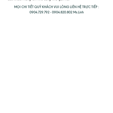
MỌI CHI TIẾT QUÝ KHÁCH VUI LÒNG LIÊN HỆ TRỰC TIẾP :
0904.729.792 - 0904.820.802 Ms.Linh