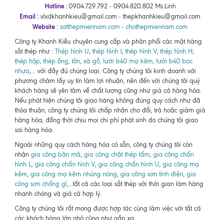
Hotline :
0904.729.792 - 0904.820.802 Ms.Linh
Email :
vlxdkhanhkieu@gmail.com - thepkhanhkieu@gmail.com
Website :
satthepmiennam.com
-
chothepmiennam.com
Công ty Khanh Kiều chuyên cung cấp và phân phối các mặt hàng
sắt thép như :
Thép hình U
,
thép hình I
,
thép hình V
,
thép hình H
;
thép hộp
,
thép ống
,
tôn
,
xà gồ
,
lưới b40 mạ kẽm
,
lưới b40 bọc
nhựa
,... với đầy đủ chủng loại. Công ty chúng tôi kinh doanh với
phương châm lấy uy tín làm lợi nhuận, nên đến với chúng tôi quý
khách hàng sẽ yên tâm về chất lượng cũng như giá cả hàng hóa.
Nếu phát hiện chúng tôi giao hàng không đúng quy cách như đã
thỏa thuận, công ty chúng tôi chấp nhận cho đổi, trả hoặc giảm giá
hàng hóa, đồng thời chịu mọi chi phí phát sinh do chúng tôi giao
sai hàng hóa.
Ngoài những quy cách hàng hóa có sẵn, công ty chúng tôi còn
nhận
gia công bãn mã
,
gia công chặt thép tấm
,
gia công chấn
hình L
,
gia công chấn hình V
,
gia công chấn hình U
,
gia công mạ
kẽm
,
gia công mạ kẽm nhúng nóng
,
gia công sơn tỉnh điện
,
gia
công sơn chống gỉ
,...tất cả các loại sắt thép với thời gian làm hàng
nhanh chóng và giá cả hợp lý.
Công ty chúng tôi rất mong được hợp tác cùng làm việc với tất cả
các khách hàng lớn nhỏ cũng như gần xa.