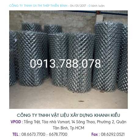
CÔNG TY TNHH SX-TM THÉP THIÊN BÌNH
- 04/01/2017 -
0
bình luận
CÔNG TY TNHH VẬT LIỆU XÂY DỰNG KHANH KIỀU
VPGD :
Tầng Trệt, Tòa nhà Vsmart, 14 Sông Thao, Phường 2, Quận
Tân Bình, Tp.HCM
TEL :
Fax :
08.6673.7700 - 6678.7700
08.6292.0521