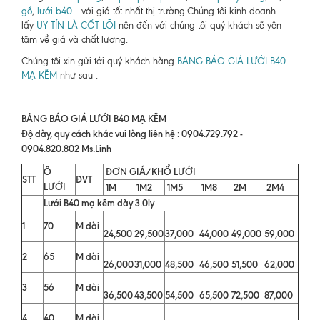
gồ
,
lưới b40
... với giá tốt nhất thị trường.Chúng tôi kinh doanh
lấy
UY TÍN LÀ CỐT LÕI
nên đến với chúng tôi quý khách sẽ yên
tâm về giá và chất lượng.
Chúng tôi xin gửi tới quý khách hàng
BẢNG BÁO GIÁ LƯỚI B40
MẠ KẼM
như sau :
BẢNG BÁO GIÁ LƯỚI B40 MẠ KẼM
Độ dày, quy cách khác vui lòng liên hệ : 0904.729.792 -
0904.820.802 Ms.Linh
Ô
ĐƠN GIÁ/KHỔ LƯỚI
STT
ĐVT
LƯỚI
1M
1M2
1M5
1M8
2M
2M4
Lưới B40 mạ kẽm dày 3.0ly
1
70
M dài
24,500
29,500
37,000
44,000
49,000
59,000
2
65
M dài
26,000
31,000
48,500
46,500
51,500
62,000
3
56
M dài
36,500
43,500
54,500
65,500
72,500
87,000
4
40
M dài