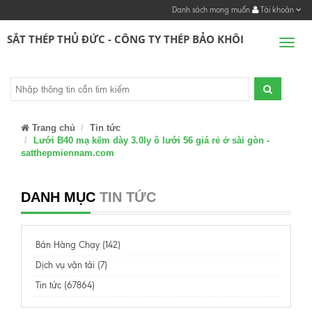
Danh sách mong muốn
Tài khoản
SẮT THÉP THỦ ĐỨC - CÔNG TY THÉP BẢO KHÔI
Men
Trang chủ
Tin tức
Lưới B40 mạ kẽm dày 3.0ly ô lưới 56 giá rẻ ở sài gòn -
satthepmiennam.com
DANH MỤC
TIN TỨC
Bán Hàng Chạy (142)
Dịch vụ vận tải (7)
Tin tức (67864)