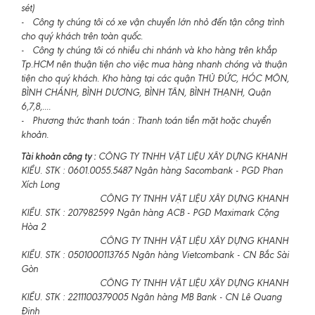
sét)
- Công ty chúng tôi có xe vận chuyển lớn nhỏ đến tận công trình
cho quý khách trên toàn quốc.
- Công ty chúng tôi có nhiều chi nhánh và kho hàng trên khắp
Tp.HCM nên thuận tiện cho việc mua hàng nhanh chóng và thuận
tiện cho quý khách. Kho hàng tại các quận THỦ ĐỨC, HÓC MÔN,
BÌNH CHÁNH, BÌNH DƯƠNG, BÌNH TÂN, BÌNH THẠNH, Quận
6,7,8,....
- Phương thức thanh toán : Thanh toán tiền mặt hoặc chuyển
khoản.
Tài khoản công ty :
CÔNG TY TNHH VẬT LIỆU XÂY DỰNG KHANH
KIỀU. STK : 0601.0055.5487 Ngân hàng Sacombank - PGD Phan
Xích Long
CÔNG TY TNHH VẬT LIỆU XÂY DỰNG KHANH
KIỀU. STK : 207982599 Ngân hàng ACB - PGD Maximark Cộng
Hòa 2
CÔNG TY TNHH VẬT LIỆU XÂY DỰNG KHANH
KIỀU. STK : 0501000113765 Ngân hàng Vietcombank - CN Bắc Sài
Gòn
CÔNG TY TNHH VẬT LIỆU XÂY DỰNG KHANH
KIỀU. STK : 2211100379005 Ngân hàng MB Bank - CN Lê Quang
Định