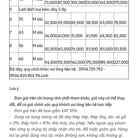
73,000
87,500
109,000
131,000
145,500
175,000
5
Lưới B40 mạ kẽm dày 3.5ly
6
70
M dài
32,500
39,000
49,000
58,500
65,000
78,000
7
65
M dài
34,000
41,000
51,500
61,500
68,500
82,500
8
56
M dài
50,500
60,500
76,000
91,000
101,000
121,500
9
40
M dài
94,500
113,500
142,000
170,500
189,500
227,000
Độ dày, quy cách khác vui lòng liên hệ : 0904.729.792 -
0904.820.802 Ms.Linh
Lưu ý :
Đơn giá trên chỉ mang tính chất tham khảo, giá này có thể thay
-
đổi, để có giá chính xác quý khách vui lòng liên hệ trực tiếp.
- Đơn giá trên đã bao gồm VAT 10%.
- Dung sai trọng lượng và độ dày thép hộp, thép ống, tôn, xà gồ
+-5%, thép hình +-10% nhà máy cho phép. Nếu ngoài quy phạm
trên công ty chúng tôi chấp nhận cho trả, đổi hoặc giảm giá. Hàng
trả lại phải đúng như lúc nhận (không sơn, không cắt, không gỉ