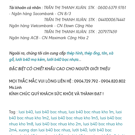
Tài khoản cá nhân :
TRẦN THỊ THANH XUÂN. STK : 0600.6379.9761
- Ngân hàng Sacombank - CN 8/3
TRẦN THỊ THANH XUÂN. STK : 0441000674441
Ngân hàng Vietcombank - CN Etown Cộng Hòa
TRẦN THỊ THANH XUÂN. STK : 207977459
Ngân hàng ACB - CN Maximark Cộng Hòa 2
Ngoài ra, chúng tôi còn cung cấp
thép hình
,
thép ống
,
tôn
,
xà
gồ
,
lưới b40 mạ kẽm
,
lưới b40 bọc nhựa
...
ĐẶC BIỆT CÓ CHIẾT KHẤU CAO CHO NGƯỜI GIỚI THIỆU
MỌI THẮC MẮC VUI LÒNG LIÊN HỆ : 0904.729.792 - 0904.820.802
Ms.Linh
KÍNH CHÚC QUÝ KHÁCH SỨC KHỎE VÀ THÀNH ĐẠT !
Tag :
luoi b40
,
luoi b40 boc nhua
,
luoi b40 boc nhua kho 1m
,
luoi
b40 boc nhua kho 1m2
,
luoi b40 boc nhua kho 1m5
,
luoi b40 boc
nhua kho 1m8
,
luoi b40 boc nhua kho 2m
,
luoi b40 boc nhua kho
2m4
,
xuong dan luoi b40 boc nhua
,
lưới b40, lưới b40 bọc