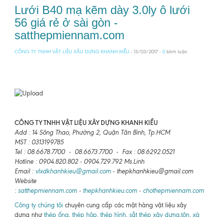
Lưới B40 mạ kẽm dày 3.0ly ô lưới
56 giá rẻ ở sài gòn -
satthepmiennam.com
CÔNG TY TNHH VẬT LIỆU XÂU DỰNG KHANH KIỀU
- 13/03/2017 -
0
bình luận
CÔNG TY TNHH VẬT LIỆU XÂY DỰNG KHANH KIỀU
Add : 14 Sông Thao, Phường 2, Quận Tân Bình, Tp.HCM
MST : 0313199785
Tel : 08.6678.7700 - 08.6673.7700 - Fax : 08.6292.0521
Hotline : 0904.820.802 - 0904.729.792 Ms.Linh
Email :
vlxdkhanhkieu@gmail.com
- thepkhanhkieu@gmail.com
Website
:
satthepmiennam.com
-
thepkhanhkieu.com
-
chothepmiennam.com
Công ty chúng tôi
chuyên cung cấp các mặt hàng vật liệu xây
dựng như
thép ống
,
thép hộp
,
thép hình
,
sắt thép xây dựng
,
tôn
,
xà