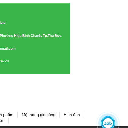
 Ltd
e, Phường Hiệp Bình Chánh, Tp.Thủ Đức
gmail.com
74720
n phẩm
Mặt hàng gia công
Hình ảnh
tức