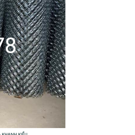
G KHANH KIỀU