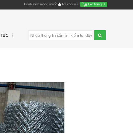
Danh sách mong muốn
Tài khoản
Giỏ hàng
0
N TỨC