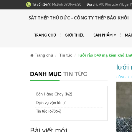
Tư vấn 24/7:
Mr.Bình 0901474720
Địa chỉ:
A10 Khu Little Village
SẮT THÉP THỦ ĐỨC - CÔNG TY THÉP BẢO KHÔI
TRANG CHỦ
GIỚI THIỆU
SẢN PHẨM
MẶ
Trang chủ
Tin tức
lưới rào b40 mạ kẽm khổ 1m8
lưới
DANH MỤC
TIN TỨC
CÔNG TY T
Bán Hàng Chạy (142)
Dịch vụ vận tải (7)
Tin tức (67864)
Bài viết mới