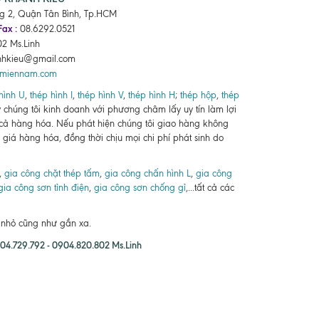
ng 2, Quận Tân Bình, Tp.HCM
Fax :
08.6292.0521
2 Ms.Linh
nhkieu@gmail.com
pmiennam.com
hình U
,
thép hình I
,
thép hình V
,
thép hình H
;
thép hộp
,
thép
ty chúng tôi kinh doanh với phương châm lấy uy tín làm lợi
 cả hàng hóa. Nếu phát hiện chúng tôi giao hàng không
giá hàng hóa, đồng thời chịu mọi chi phí phát sinh do
,
gia công chặt thép tấm
,
gia công chấn hình L
,
gia công
gia công sơn tỉnh điện
,
gia công sơn chống gỉ
,...tất cả các
n nhỏ cũng như gần xa.
4.729.792 - 0904.820.802 Ms.Linh