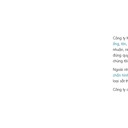
Công ty 
ống
,
tôn
,
nhuận, n
đúng quy
chúng tôi
Ngoài nh
chấn hìn
loại sắt 
Công ty 