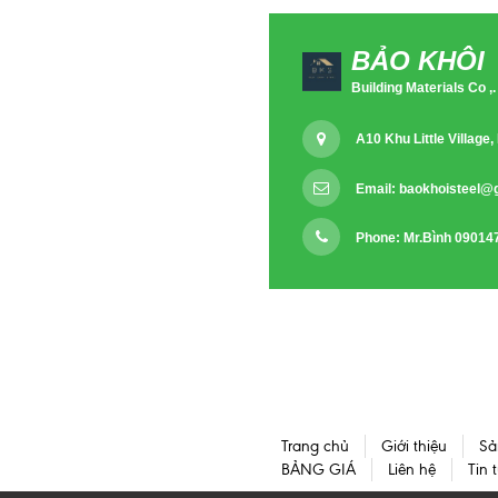
BẢO KHÔI
Building Materials Co ,.
A10 Khu Little Villag
Email:
baokhoisteel@
Phone: Mr.Bình 09014
Trang chủ
Giới thiệu
Sả
BẢNG GIÁ
Liên hệ
Tin 