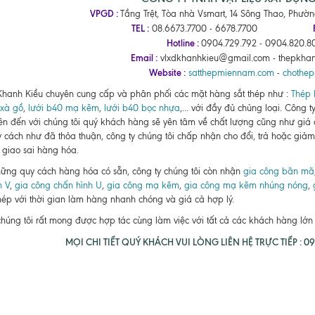
VPGD :
Tầng Trệt, Tòa nhà Vsmart, 14 Sông Thao, Phườ
TEL :
08.6673.7700 - 6678.7700
Hotline :
0904.729.792 - 0904.820.80
Email :
vlxdkhanhkieu@gmail.com - thepkha
Website :
satthepmiennam.com
-
chothe
Khanh Kiều chuyên cung cấp và phân phối các mặt hàng sắt thép như :
Thép 
xà gồ
,
lưới b40 mạ kẽm
,
lưới b40 bọc nhựa
,... với đầy đủ chủng loại. Công 
ên đến với chúng tôi quý khách hàng sẽ yên tâm về chất lượng cũng như giá
 cách như đã thỏa thuận, công ty chúng tôi chấp nhận cho đổi, trả hoặc giảm 
 giao sai hàng hóa.
ững quy cách hàng hóa có sẵn, công ty chúng tôi còn nhận
gia công bãn mã
h V
,
gia công chấn hình U
,
gia công mạ kẽm
,
gia công mạ kẽm nhúng nóng
,
thép với thời gian làm hàng nhanh chóng và giá cả hợp lý.
chúng tôi rất mong được hợp tác cùng làm việc với tất cả các khách hàng lớ
MỌI CHI TIẾT QUÝ KHÁCH VUI LÒNG LIÊN HỆ TRỰC TIẾP : 090