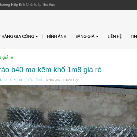
, Phường Hiệp Bình Chánh, Tp.Thủ Đức
T HÀNG GIA CÔNG
HÌNH ẢNH
BẢNG GIÁ
LIÊN HỆ
TI
 giá rẻ
 rào b40 mạ kẽm khổ 1m8 giá rẻ
NHH SX-TM THÉP THIÊN BÌNH
- 04/01/2017 -
0
bình luận