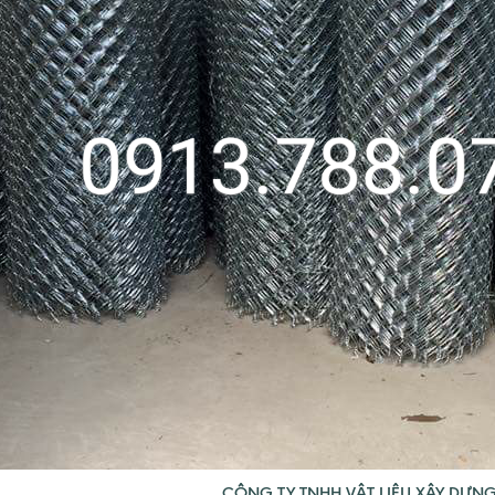
CÔNG TY TNHH VẬT LIỆU XÂY DỰN