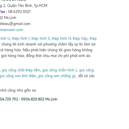
ng 2, Quận Tân Bình, Tp.HCM
Fax :
08.6292.0521
2 Ms.Linh
nhkieu@gmail.com
pmiennam.com
hình U
,
thép hình I
,
thép hình V
,
thép hình H
;
thép hộp
,
thép
ty chúng tôi kinh doanh với phương châm lấy uy tín làm lợi
 cả hàng hóa. Nếu phát hiện chúng tôi giao hàng không
giá hàng hóa, đồng thời chịu mọi chi phí phát sinh do
,
gia công chặt thép tấm
,
gia công chấn hình L
,
gia công
gia công sơn tỉnh điện
,
gia công sơn chống gỉ
,...tất cả các
n nhỏ cũng như gần xa.
4.729.792 - 0904.820.802 Ms.Linh