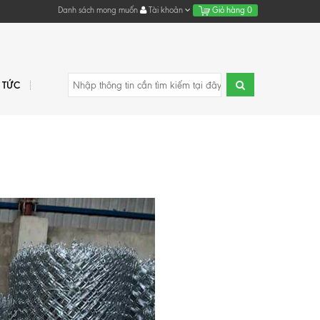
Danh sách mong muốn
Tài khoản
Giỏ hàng
0
N TỨC