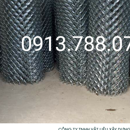
CÔNG TY TNHH VẬT LIỆU XÂY DỰN