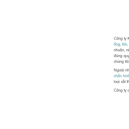
Công ty 
ống
,
tôn
,
nhuận, n
đúng quy
chúng tôi
Ngoài nh
chấn hìn
loại sắt 
Công ty 