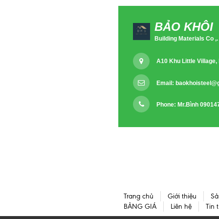
BẢO KHÔI
Building Materials Co ,.
A10 Khu Little Villag
Email:
baokhoisteel@
Phone: Mr.Bình 09014
Trang chủ
Giới thiệu
Sả
BẢNG GIÁ
Liên hệ
Tin 