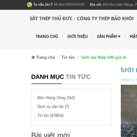
Tư vấn 24/7:
Mr.Bình 0901474720
Địa chỉ:
A10 Khu Little Village
SẮT THÉP THỦ ĐỨC - CÔNG TY THÉP BẢO KHÔI
TRANG CHỦ
GIỚI THIỆU
SẢN PHẨM
MẶ
Trang chủ
Tin tức
lưới rào thép b40 giá rẻ
lưới 
DANH MỤC
TIN TỨC
CÔNG TY T
Bán Hàng Chạy (142)
Dịch vụ vận tải (7)
Tin tức (67864)
Bài viết mới