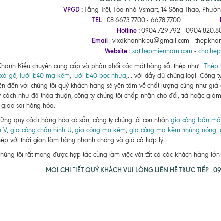
VPGD :
Tầng Trệt, Tòa nhà Vsmart, 14 Sông Thao, Phườ
TEL :
08.6673.7700 - 6678.7700
Hotline :
0904.729.792 - 0904.820.80
Email :
vlxdkhanhkieu@gmail.com - thepkha
Website :
satthepmiennam.com
-
chothe
Khanh Kiều chuyên cung cấp và phân phối các mặt hàng sắt thép như :
Thép 
xà gồ
,
lưới b40 mạ kẽm
,
lưới b40 bọc nhựa
,... với đầy đủ chủng loại. Công 
ên đến với chúng tôi quý khách hàng sẽ yên tâm về chất lượng cũng như giá
 cách như đã thỏa thuận, công ty chúng tôi chấp nhận cho đổi, trả hoặc giảm 
 giao sai hàng hóa.
ững quy cách hàng hóa có sẵn, công ty chúng tôi còn nhận
gia công bãn mã
h V
,
gia công chấn hình U
,
gia công mạ kẽm
,
gia công mạ kẽm nhúng nóng
,
thép với thời gian làm hàng nhanh chóng và giá cả hợp lý.
chúng tôi rất mong được hợp tác cùng làm việc với tất cả các khách hàng lớ
MỌI CHI TIẾT QUÝ KHÁCH VUI LÒNG LIÊN HỆ TRỰC TIẾP : 090