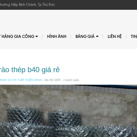
, Phường Hiệp Bình Chánh, Tp.Thủ Đức
T HÀNG GIA CÔNG
HÌNH ẢNH
BẢNG GIÁ
LIÊN HỆ
TI
rào thép b40 giá rẻ
NHH SX-TM THÉP THIÊN BÌNH
- 04/01/2017 -
0
bình luận