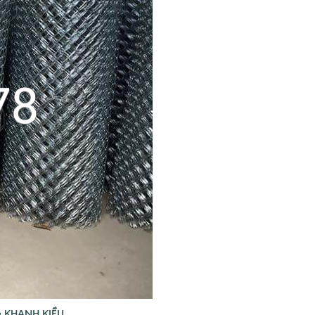
G KHANH KIỀU