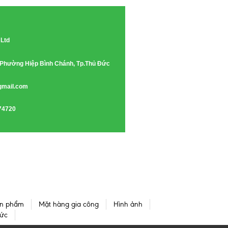
 Ltd
e, Phường Hiệp Bình Chánh, Tp.Thủ Đức
gmail.com
74720
n phẩm
Mặt hàng gia công
Hình ảnh
tức