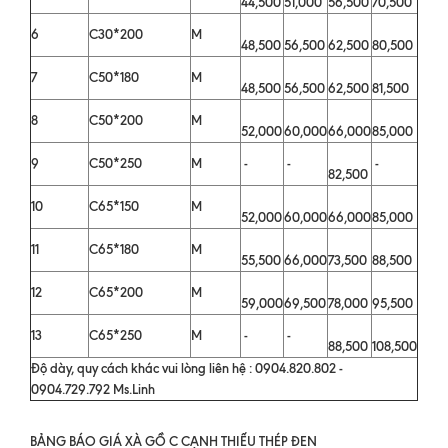
44,500
51,000
56,500
70,500
6
C30*200
M
48,500
56,500
62,500
80,500
7
C50*180
M
48,500
56,500
62,500
81,500
8
C50*200
M
52,000
60,000
66,000
85,000
9
C50*250
M
-
-
-
82,500
10
C65*150
M
52,000
60,000
66,000
85,000
11
C65*180
M
55,500
66,000
73,500
88,500
12
C65*200
M
59,000
69,500
78,000
95,500
13
C65*250
M
-
-
88,500
108,500
Độ dày, quy cách khác vui lòng liên hệ : 0904.820.802 -
0904.729.792 Ms.Linh
BẢNG BÁO GIÁ XÀ GỒ C CẠNH THIẾU THÉP ĐEN