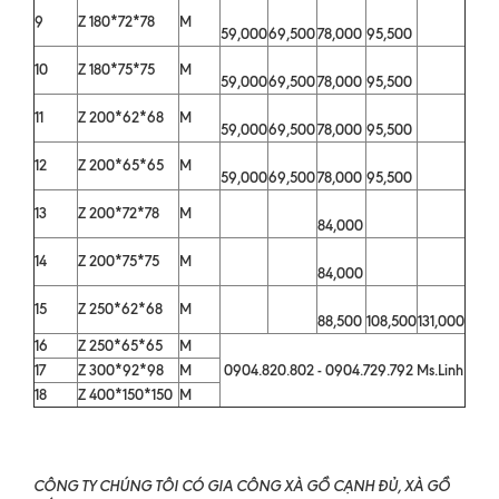
9
Z 180*72*78
M
59,000
69,500
78,000
95,500
10
Z 180*75*75
M
59,000
69,500
78,000
95,500
11
Z 200*62*68
M
59,000
69,500
78,000
95,500
12
Z 200*65*65
M
59,000
69,500
78,000
95,500
13
Z 200*72*78
M
84,000
14
Z 200*75*75
M
84,000
15
Z 250*62*68
M
88,500
108,500
131,000
16
Z 250*65*65
M
17
Z 300*92*98
M
0904.820.802 - 0904.729.792 Ms.Linh
18
Z 400*150*150
M
CÔNG TY CHÚNG TÔI CÓ GIA CÔNG XÀ GỒ CẠNH ĐỦ, XÀ GỒ