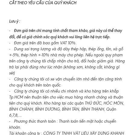
CẮT THEO YÊU CẦU CỦA QUÝ KHÁCH
Lưu ý :
Đơn giá trên chỉ mang tính chất tham khảo, giá này có thể thay
-
đổi, để có giá chính xác quý khách vui lòng liên hệ trực tiếp.
- Đơn giá trên đã bao gồm VAT 10%.
- Dung sai trọng lượng và độ dày thép hộp, thép ống, tôn, xà gồ
+-5%, thép hình +-10% nhà máy cho phép. Nếu ngoài quy phạm
trên công ty chúng tôi chấp nhận cho trả, đổi hoặc giảm giá. Hàng
trả lại phải đúng như lúc nhận (không sơn, không cắt, không gỉ
sét)
- Công ty chúng tôi có xe vận chuyển lớn nhỏ đến tận công trình
cho quý khách trên toàn quốc.
- Công ty chúng tôi có nhiều chi nhánh và kho hàng trên khắp
Tp.HCM nên thuận tiện cho việc mua hàng nhanh chóng và thuận
tiện cho quý khách. Kho hàng tại các quận THỦ ĐỨC, HÓC MÔN,
BÌNH CHÁNH, BÌNH DƯƠNG, BÌNH TÂN, BÌNH THẠNH, Quận
6,7,8,....
- Phương thức thanh toán : Thanh toán tiền mặt hoặc chuyển
khoản.
Tài khoản công ty : CÔNG TY TNHH VẬT LIỆU XÂY DỰNG KHANH