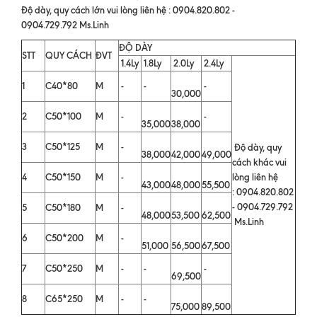
Độ dày, quy cách lớn vui lòng liên hệ : 0904.820.802 -
0904.729.792 Ms.Linh
ĐỘ DÀY
STT
QUY CÁCH
ĐVT
1.4Ly
1.8Ly
2.0Ly
2.4Ly
1
C40*80
M
-
-
-
30,000
2
C50*100
M
-
-
35,000
38,000
3
C50*125
M
-
Độ dày, quy
38,000
42,000
49,000
cách khác vui
4
C50*150
M
-
lòng liên hệ
43,000
48,000
55,500
: 0904.820.802
- 0904.729.792
5
C50*180
M
-
48,000
53,500
62,500
Ms.Linh
6
C50*200
M
-
51,000
56,500
67,500
7
C50*250
M
-
-
-
69,500
8
C65*250
M
-
-
75,000
89,500