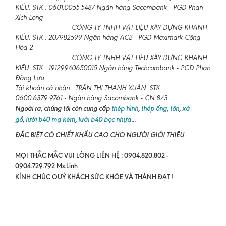
KIỀU. STK : 0601.0055.5487 Ngân hàng Sacombank - PGD Phan
Xích Long
CÔNG TY TNHH VẬT LIỆU XÂY DỰNG KHANH
KIỀU. STK : 207982599 Ngân hàng ACB - PGD Maximark Cộng
Hòa 2
CÔNG TY TNHH VẬT LIỆU XÂY DỰNG KHANH
KIỀU. STK : 19129940650015 Ngân hàng Techcombank - PGD Phan
Đăng Lưu
Tài khoản cá nhân : TRẦN THỊ THANH XUÂN. STK :
0600.6379.9761 - Ngân hàng Sacombank - CN 8/3
Ngoài ra, chúng tôi còn cung cấp
thép hình
,
thép ống
,
tôn
,
xà
gồ
,
lưới b40 mạ kẽm
,
lưới b40 bọc nhựa
...
ĐẶC BIỆT CÓ CHIẾT KHẤU CAO CHO NGƯỜI GIỚI THIỆU
MỌI THẮC MẮC VUI LÒNG LIÊN HỆ : 0904.820.802 -
0904.729.792 Ms.Linh
KÍNH CHÚC QUÝ KHÁCH SỨC KHỎE VÀ THÀNH ĐẠT !