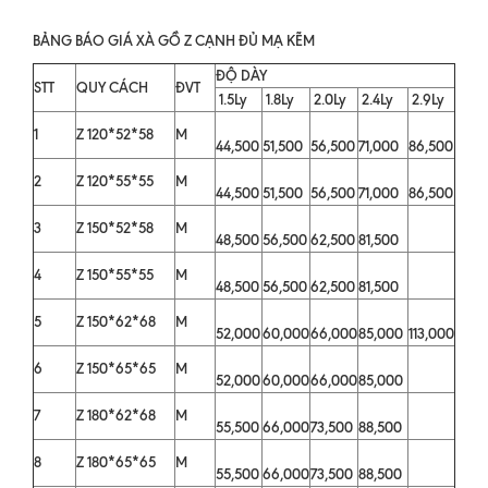
BẢNG BÁO GIÁ XÀ GỒ Z CẠNH ĐỦ MẠ KẼM
ĐỘ DÀY
STT
QUY CÁCH
ĐVT
1.5Ly
1.8Ly
2.0Ly
2.4Ly
2.9Ly
1
Z 120*52*58
M
44,500
51,500
56,500
71,000
86,500
2
Z 120*55*55
M
44,500
51,500
56,500
71,000
86,500
3
Z 150*52*58
M
48,500
56,500
62,500
81,500
4
Z 150*55*55
M
48,500
56,500
62,500
81,500
5
Z 150*62*68
M
52,000
60,000
66,000
85,000
113,000
6
Z 150*65*65
M
52,000
60,000
66,000
85,000
7
Z 180*62*68
M
55,500
66,000
73,500
88,500
8
Z 180*65*65
M
55,500
66,000
73,500
88,500