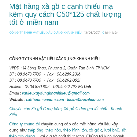
Mặt hàng xà gồ c cạnh thiếu mạ
kẽm quy cách C50*125 chất lượng
tốt ở miền nam
CÔNG TY TNHH VẬT LIỆU XÂU DỰNG KHANH KIỀU
- 13/03/2017 -
0
bình luận
CÔNG TY TNHH VẬT LIỆU XÂY DỰNG KHANH KIỀU
VPDD : 14 Sông Thao, Phường 2, Quận Tân Bình, TP.HCM
ĐT : 08.6673.7700 - Fax : 08.6289.2016
ĐT : 08.6678.7700 - Fax : 08.6292.0521
Ms Linh
Hotline : 0904.820.802 - 0904.729.792
Email :
vatlieuxaydungkhanhkieu@gmail.com
Website :
satthepmiennam.com
-
luoib40bocnhua.com
Chuyên cán Xà gồ C mạ kẽm, Xà gồ C đen giá tốt nhất - Khanh
Kiều
Công ty chúng tôi
chuyên cung cấp các mặt hàng vật liệu xây
dựng như
thép ống
,
thép hộp
,
thép hình
,
tôn
,
xà gồ c
,
lưới b40
,
sắt
thép xây dựng
,... với giá tốt nhất thị trường. Chúng tôi kinh doanh