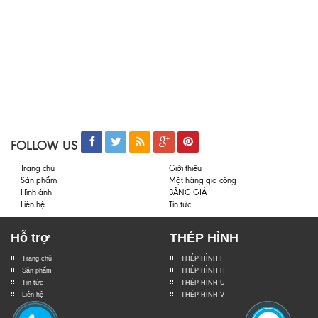
FOLLOW US
Trang chủ
Giới thiệu
Sản phẩm
Mặt hàng gia công
Hình ảnh
BẢNG GIÁ
Liên hệ
Tin tức
Hỗ trợ
THÉP HÌNH
Trang chủ
THÉP HÌNH I
Sản phẩm
THÉP HÌNH H
Tin tức
THÉP HÌNH U
Liên hệ
THÉP HÌNH V