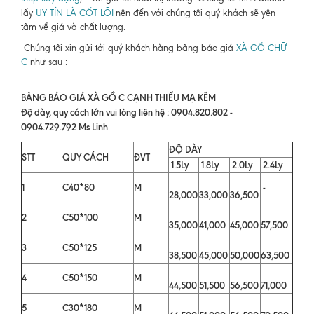
lấy
UY TÍN LÀ CỐT LÕI
nên đến với chúng tôi quý khách sẽ yên
tâm về giá và chất lượng.
Chúng tôi xin gửi tới quý khách hàng bảng báo giá
XÀ GỒ CHỮ
C
như sau :
BẢNG BÁO GIÁ XÀ GỒ C CẠNH THIẾU MẠ KẼM
Độ dày, quy cách lớn vui lòng liên hệ : 0904.820.802 -
0904.729.792 Ms Linh
ĐỘ DÀY
STT
QUY CÁCH
ĐVT
1.5Ly
1.8Ly
2.0Ly
2.4Ly
1
C40*80
M
-
28,000
33,000
36,500
2
C50*100
M
35,000
41,000
45,000
57,500
3
C50*125
M
38,500
45,000
50,000
63,500
4
C50*150
M
44,500
51,500
56,500
71,000
5
C30*180
M