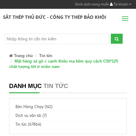
Danh sách mong muốn
Tài khoản
SẮT THÉP THỦ ĐỨC - CÔNG TY THÉP BẢO KHÔI
Men
Trang chủ
Tin tức
Mặt hàng xà gồ c cạnh thiếu mạ kẽm quy cách C50*125
chất lượng tốt ở miền nam
DANH MỤC
TIN TỨC
Bán Hàng Chạy (142)
Dịch vụ vận tải (7)
Tin tức (67864)