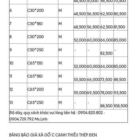
44,500
51,000
56,500
70,500
6
C30*200
M
48,500
56,500
62,500
80,500
7
C50*180
M
48,500
56,500
62,500
81,500
8
C50*200
M
52,000
60,000
66,000
85,000
9
C50*250
M
-
-
-
82,500
10
C65*150
M
52,000
60,000
66,000
85,000
11
C65*180
M
55,500
66,000
73,500
88,500
12
C65*200
M
59,000
69,500
78,000
95,500
13
C65*250
M
-
-
88,500
108,500
Độ dày, quy cách khác vui lòng liên hệ : 0904.820.802 -
0904.729.792 Ms.Linh
BẢNG BÁO GIÁ XÀ GỒ C CẠNH THIẾU THÉP ĐEN