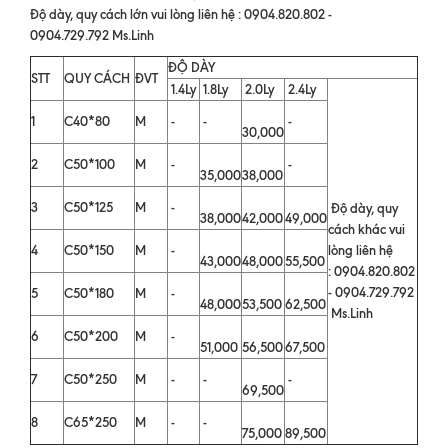
Độ dày, quy cách lớn vui lòng liên hệ : 0904.820.802 -
0904.729.792 Ms.Linh
ĐỘ DÀY
STT
QUY CÁCH
ĐVT
1.4Ly
1.8Ly
2.0Ly
2.4Ly
1
C40*80
M
-
-
-
30,000
2
C50*100
M
-
-
35,000
38,000
3
C50*125
M
-
Độ dày, quy
38,000
42,000
49,000
cách khác vui
4
C50*150
M
-
lòng liên hệ
43,000
48,000
55,500
: 0904.820.802
- 0904.729.792
5
C50*180
M
-
48,000
53,500
62,500
Ms.Linh
6
C50*200
M
-
51,000
56,500
67,500
7
C50*250
M
-
-
-
69,500
8
C65*250
M
-
-
75,000
89,500