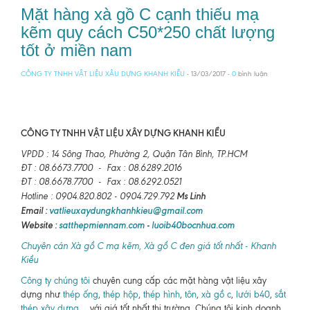
Mặt hàng xà gồ C cạnh thiếu mạ
kẽm quy cách C50*250 chất lượng
tốt ở miền nam
CÔNG TY TNHH VẬT LIỆU XÂU DỰNG KHANH KIỀU
- 13/03/2017 -
0
bình luận
CÔNG TY TNHH VẬT LIỆU XÂY DỰNG KHANH KIỀU
VPDD : 14 Sông Thao, Phường 2, Quận Tân Bình, TP.HCM
ĐT : 08.6673.7700 - Fax : 08.6289.2016
ĐT : 08.6678.7700 - Fax : 08.6292.0521
Ms Linh
Hotline : 0904.820.802 - 0904.729.792
Email :
vatlieuxaydungkhanhkieu@gmail.com
Website :
satthepmiennam.com
-
luoib40bocnhua.com
Chuyên cán Xà gồ C mạ kẽm, Xà gồ C đen giá tốt nhất - Khanh
Kiều
Công ty chúng tôi
chuyên cung cấp các mặt hàng vật liệu xây
dựng như
thép ống
,
thép hộp
,
thép hình
,
tôn
,
xà gồ c
,
lưới b40
,
sắt
thép xây dựng
,... với giá tốt nhất thị trường. Chúng tôi kinh doanh