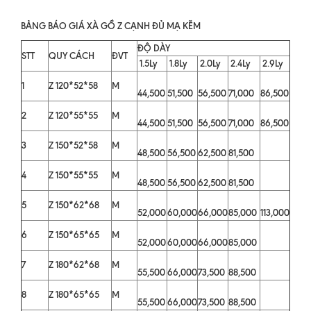
BẢNG BÁO GIÁ XÀ GỒ Z CẠNH ĐỦ MẠ KẼM
ĐỘ DÀY
STT
QUY CÁCH
ĐVT
1.5Ly
1.8Ly
2.0Ly
2.4Ly
2.9Ly
1
Z 120*52*58
M
44,500
51,500
56,500
71,000
86,500
2
Z 120*55*55
M
44,500
51,500
56,500
71,000
86,500
3
Z 150*52*58
M
48,500
56,500
62,500
81,500
4
Z 150*55*55
M
48,500
56,500
62,500
81,500
5
Z 150*62*68
M
52,000
60,000
66,000
85,000
113,000
6
Z 150*65*65
M
52,000
60,000
66,000
85,000
7
Z 180*62*68
M
55,500
66,000
73,500
88,500
8
Z 180*65*65
M
55,500
66,000
73,500
88,500