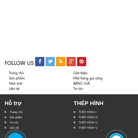
FOLLOW US
Trang chủ
Giới thiệu
Sản phẩm
Mặt hàng gia công
Hình ảnh
BẢNG GIÁ
Liên hệ
Tin tức
Hỗ trợ
THÉP HÌNH
Trang chủ
THÉP HÌNH I
Sản phẩm
THÉP HÌNH H
Tin tức
THÉP HÌNH U
Liên hệ
THÉP HÌNH V