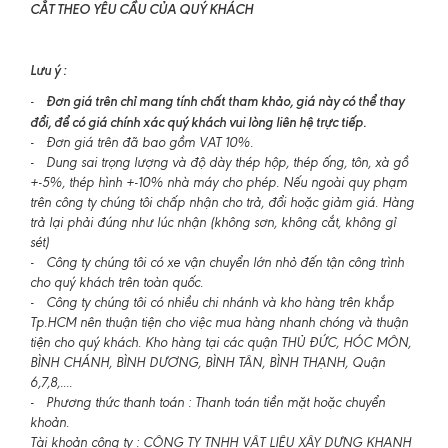
CẮT THEO YÊU CẦU CỦA QUÝ KHÁCH
Lưu ý :
Đơn giá trên chỉ mang tính chất tham khảo, giá này có thể thay
-
đổi, để có giá chính xác quý khách vui lòng liên hệ trực tiếp.
- Đơn giá trên đã bao gồm VAT 10%.
- Dung sai trọng lượng và độ dày thép hộp, thép ống, tôn, xà gồ
+-5%, thép hình +-10% nhà máy cho phép. Nếu ngoài quy phạm
trên công ty chúng tôi chấp nhận cho trả, đổi hoặc giảm giá. Hàng
trả lại phải đúng như lúc nhận (không sơn, không cắt, không gỉ
sét)
- Công ty chúng tôi có xe vận chuyển lớn nhỏ đến tận công trình
cho quý khách trên toàn quốc.
- Công ty chúng tôi có nhiều chi nhánh và kho hàng trên khắp
Tp.HCM nên thuận tiện cho việc mua hàng nhanh chóng và thuận
tiện cho quý khách. Kho hàng tại các quận THỦ ĐỨC, HÓC MÔN,
BÌNH CHÁNH, BÌNH DƯƠNG, BÌNH TÂN, BÌNH THẠNH, Quận
6,7,8,....
- Phương thức thanh toán : Thanh toán tiền mặt hoặc chuyển
khoản.
Tài khoản công ty : CÔNG TY TNHH VẬT LIỆU XÂY DỰNG KHANH