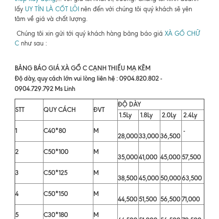
lấy
UY TÍN LÀ CỐT LÕI
nên đến với chúng tôi quý khách sẽ yên
tâm về giá và chất lượng.
Chúng tôi xin gửi tới quý khách hàng bảng báo giá
XÀ GỒ CHỮ
C
như sau :
BẢNG BÁO GIÁ XÀ GỒ C CẠNH THIẾU MẠ KẼM
Độ dày, quy cách lớn vui lòng liên hệ : 0904.820.802 -
0904.729.792 Ms Linh
ĐỘ DÀY
STT
QUY CÁCH
ĐVT
1.5Ly
1.8Ly
2.0Ly
2.4Ly
1
C40*80
M
-
28,000
33,000
36,500
2
C50*100
M
35,000
41,000
45,000
57,500
3
C50*125
M
38,500
45,000
50,000
63,500
4
C50*150
M
44,500
51,500
56,500
71,000
5
C30*180
M