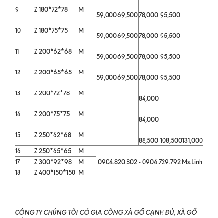
9
Z 180*72*78
M
59,000
69,500
78,000
95,500
10
Z 180*75*75
M
59,000
69,500
78,000
95,500
11
Z 200*62*68
M
59,000
69,500
78,000
95,500
12
Z 200*65*65
M
59,000
69,500
78,000
95,500
13
Z 200*72*78
M
84,000
14
Z 200*75*75
M
84,000
15
Z 250*62*68
M
88,500
108,500
131,000
16
Z 250*65*65
M
17
Z 300*92*98
M
0904.820.802 - 0904.729.792 Ms.Linh
18
Z 400*150*150
M
CÔNG TY CHÚNG TÔI CÓ GIA CÔNG XÀ GỒ CẠNH ĐỦ, XÀ GỒ