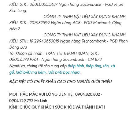
KIỀU. STK : 0601.0055.5487 Ngân hàng Sacombank - PGD Phan
Xích Long
CÔNG TY TNHH VẬT LIỆU XÂY DỰNG KHANH
KIỀU. STK : 207982599 Ngân hàng ACB - PGD Maximark Cộng
Hòa 2
CÔNG TY TNHH VẬT LIỆU XÂY DỰNG KHANH
KIỀU. STK : 19129940650015 Ngân hàng Techcombank - PGD Phan
Đăng Lưu
Tài khoản cá nhân : TRẦN THỊ THANH XUÂN. STK :
0600.6379.9761 - Ngân hàng Sacombank - CN 8/3
Ngoài ra, chúng tôi còn cung cấp
thép hình
,
thép ống
,
tôn
,
xà
gồ
,
lưới b40 mạ kẽm
,
lưới b40 bọc nhựa
...
ĐẶC BIỆT CÓ CHIẾT KHẤU CAO CHO NGƯỜI GIỚI THIỆU
MỌI THẮC MẮC VUI LÒNG LIÊN HỆ : 0904.820.802 -
0904.729.792 Ms.Linh
KÍNH CHÚC QUÝ KHÁCH SỨC KHỎE VÀ THÀNH ĐẠT !