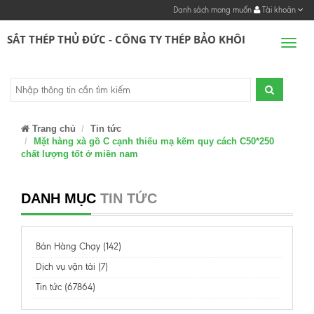
Danh sách mong muốn
Tài khoản
SẮT THÉP THỦ ĐỨC - CÔNG TY THÉP BẢO KHÔI
Men
Trang chủ
Tin tức
Mặt hàng xà gồ C cạnh thiếu mạ kẽm quy cách C50*250
chất lượng tốt ở miền nam
DANH MỤC
TIN TỨC
Bán Hàng Chạy (142)
Dịch vụ vận tải (7)
Tin tức (67864)