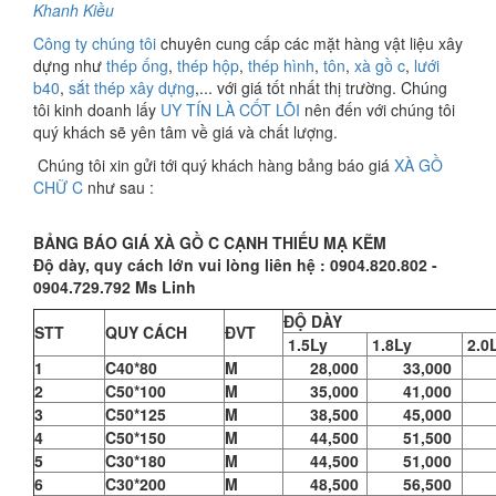
Khanh Kiều
Công ty chúng tôi
chuyên cung cấp các mặt hàng vật liệu xây
dựng như
thép ống
,
thép hộp
,
thép hình
,
tôn
,
xà gồ c
,
lưới
b40
,
sắt thép xây dựng
,... với giá tốt nhất thị trường. Chúng
tôi kinh doanh lấy
UY TÍN LÀ CỐT LÕI
nên đến với chúng tôi
quý khách sẽ yên tâm về giá và chất lượng.
Chúng tôi xin gửi tới quý khách hàng bảng báo giá
XÀ GỒ
CHỮ C
như sau :
BẢNG BÁO GIÁ XÀ GỒ C CẠNH THIẾU MẠ KẼM
Độ dày, quy cách lớn vui lòng liên hệ : 0904.820.802 -
0904.729.792 Ms Linh
ĐỘ DÀY
STT
QUY CÁCH
ĐVT
1.5Ly
1.8Ly
2.0
1
C40*80
M
28,000
33,000
36
2
C50*100
M
35,000
41,000
45
3
C50*125
M
38,500
45,000
50
4
C50*150
M
44,500
51,500
56
5
C30*180
M
44,500
51,000
56
6
C30*200
M
48,500
56,500
62