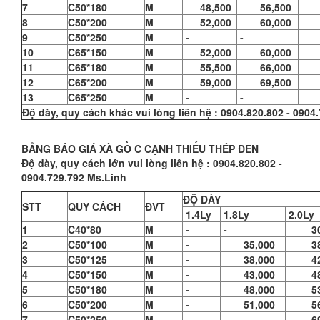
7
C50*180
M
48,500
56,500
62
8
C50*200
M
52,000
60,000
66
9
C50*250
M
-
-
82
10
C65*150
M
52,000
60,000
66
11
C65*180
M
55,500
66,000
73
12
C65*200
M
59,000
69,500
78
13
C65*250
M
-
-
88
Độ dày, quy cách khác vui lòng liên hệ : 0904.820.802 - 0904
BẢNG BÁO GIÁ XÀ GỒ C CẠNH THIẾU THÉP ĐEN
Độ dày, quy cách lớn vui lòng liên hệ : 0904.820.802 -
0904.729.792 Ms.Linh
ĐỘ DÀY
STT
QUY CÁCH
ĐVT
1.4Ly
1.8Ly
2.0Ly
1
C40*80
M
-
-
30,
2
C50*100
M
-
35,000
38,
3
C50*125
M
-
38,000
42,
4
C50*150
M
-
43,000
48,
5
C50*180
M
-
48,000
53,
6
C50*200
M
-
51,000
56,
7
C50*250
M
-
-
69,