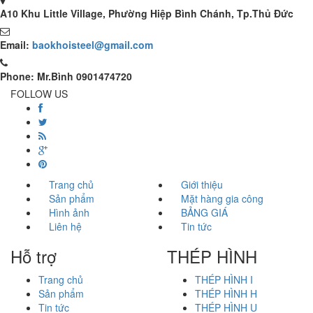
A10 Khu Little Village, Phường Hiệp Bình Chánh, Tp.Thủ Đức
Email:
baokhoisteel@gmail.com
Phone: Mr.Bình 0901474720
FOLLOW US
Trang chủ
Giới thiệu
Sản phẩm
Mặt hàng gia công
Hình ảnh
BẢNG GIÁ
Liên hệ
Tin tức
Hỗ trợ
THÉP HÌNH
Trang chủ
THÉP HÌNH I
Sản phẩm
THÉP HÌNH H
Tin tức
THÉP HÌNH U