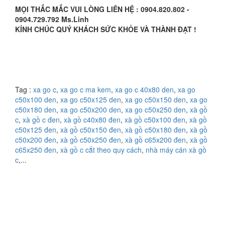
MỌI THẮC MẮC VUI LÒNG LIÊN HỆ : 0904.820.802 -
0904.729.792 Ms.Linh
KÍNH CHÚC QUÝ KHÁCH SỨC KHỎE VÀ THÀNH ĐẠT !
Tag :
xa go c
,
xa go c ma kem
,
xa go c 40x80 den
,
xa go
c50x100 den
,
xa go c50x125 den
,
xa go c50x150 den
,
xa go
c50x180 den
,
xa go c50x200 den
,
xa go c50x250 den
,
xà gồ
c
,
xà gồ c đen
,
xà gồ c40x80 đen
,
xà gồ c50x100 đen
,
xà gồ
c50x125 đen
,
xà gồ c50x150 đen
,
xà gồ c50x180 đen
,
xà gồ
c50x200 đen
,
xà gồ c50x250 đen
,
xà gồ c65x200 đen
,
xà gồ
c65x250 đen
,
xà gồ c cắt theo quy cách
,
nhà máy cán xà gồ
c
,...