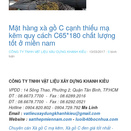
Mặt hàng xà gồ C cạnh thiếu mạ
kẽm quy cách C65*180 chất lượng
tốt ở miền nam
CÔNG TY TNHH VẬT LIỆU XÂU DỰNG KHANH KIỀU
- 13/03/2017 -
0
bình
luận
CÔNG TY TNHH VẬT LIỆU XÂY DỰNG KHANH KIỀU
VPDD : 14 Sông Thao, Phường 2, Quận Tân Bình, TP.HCM
ĐT : 08.6673.7700 - Fax : 08.6289.2016
ĐT : 08.6678.7700 - Fax : 08.6292.0521
Hotline : 0904.820.802 - 0904.729.792
Ms Linh
Email :
vatlieuxaydungkhanhkieu@gmail.com
Website :
satthepmiennam.com
-
luoib40bocnhua.com
Chuyên cán Xà gồ C mạ kẽm, Xà gồ C đen giá tốt nhất -