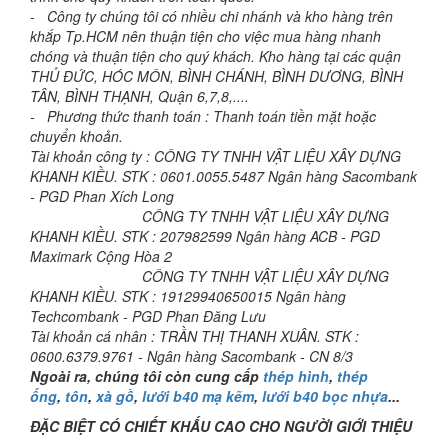
- Công ty chúng tôi có nhiều chi nhánh và kho hàng trên
khắp Tp.HCM nên thuận tiện cho việc mua hàng nhanh
chóng và thuận tiện cho quý khách. Kho hàng tại các quận
THỦ ĐỨC, HÓC MÔN, BÌNH CHÁNH, BÌNH DƯƠNG, BÌNH
TÂN, BÌNH THẠNH, Quận 6,7,8,....
- Phương thức thanh toán : Thanh toán tiền mặt hoặc
chuyển khoản.
Tài khoản công ty : CÔNG TY TNHH VẬT LIỆU XÂY DỰNG
KHANH KIỀU. STK : 0601.0055.5487 Ngân hàng Sacombank
- PGD Phan Xích Long
CÔNG TY TNHH VẬT LIỆU XÂY DỰNG
KHANH KIỀU. STK : 207982599 Ngân hàng ACB - PGD
Maximark Cộng Hòa 2
CÔNG TY TNHH VẬT LIỆU XÂY DỰNG
KHANH KIỀU. STK : 19129940650015 Ngân hàng
Techcombank - PGD Phan Đăng Lưu
Tài khoản cá nhân : TRẦN THỊ THANH XUÂN. STK :
0600.6379.9761 - Ngân hàng Sacombank - CN 8/3
Ngoài ra, chúng tôi còn cung cấp
thép hình
,
thép
ống
,
tôn
,
xà gồ
,
lưới b40 mạ kẽm
,
lưới b40 bọc nhựa
...
ĐẶC BIỆT CÓ CHIẾT KHẤU CAO CHO NGƯỜI GIỚI THIỆU