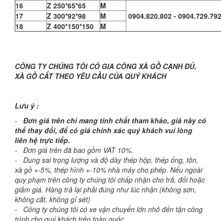
16
Z 250*65*65
M
17
Z 300*92*98
M
0904.820.802 - 0904.729.79
18
Z 400*150*150
M
CÔNG TY CHÚNG TÔI CÓ GIA CÔNG XÀ GỒ CẠNH ĐỦ,
XÀ GỒ CẮT THEO YÊU CẦU CỦA QUÝ KHÁCH
Lưu ý :
-
Đơn giá trên chỉ mang tính chất tham khảo, giá này có
thể thay đổi, để có giá chính xác quý khách vui lòng
liên hệ trực tiếp.
- Đơn giá trên đã bao gồm VAT 10%.
- Dung sai trọng lượng và độ dày thép hộp, thép ống, tôn,
xà gồ +-5%, thép hình +-10% nhà máy cho phép. Nếu ngoài
quy phạm trên công ty chúng tôi chấp nhận cho trả, đổi hoặc
giảm giá. Hàng trả lại phải đúng như lúc nhận (không sơn,
không cắt, không gỉ sét)
- Công ty chúng tôi có xe vận chuyển lớn nhỏ đến tận công
trình cho quý khách trên toàn quốc.