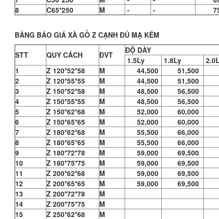
8
C65*250
M
-
-
75,
BẢNG BÁO GIÁ XÀ GỒ Z CẠNH ĐỦ MẠ KẼM
ĐỘ DÀY
STT
QUY CÁCH
ĐVT
1.5Ly
1.8Ly
2.0
1
Z 120*52*58
M
44,500
51,500
56
2
Z 120*55*55
M
44,500
51,500
56
3
Z 150*52*58
M
48,500
56,500
62
4
Z 150*55*55
M
48,500
56,500
62
5
Z 150*62*68
M
52,000
60,000
66
6
Z 150*65*65
M
52,000
60,000
66
7
Z 180*62*68
M
55,500
66,000
73
8
Z 180*65*65
M
55,500
66,000
73
9
Z 180*72*78
M
59,000
69,500
78
10
Z 180*75*75
M
59,000
69,500
78
11
Z 200*62*68
M
59,000
69,500
78
12
Z 200*65*65
M
59,000
69,500
78
13
Z 200*72*78
M
84
14
Z 200*75*75
M
84
15
Z 250*62*68
M
88