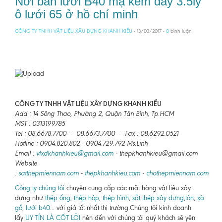
Nơi bán lưới B40 mạ kẽm dày 3.5ly
ô lưới 65 ở hồ chí minh
CÔNG TY TNHH VẬT LIỆU XÂU DỰNG KHANH KIỀU
- 13/03/2017 -
0
bình luận
CÔNG TY TNHH VẬT LIỆU XÂY DỰNG KHANH KIỀU
Add : 14 Sông Thao, Phường 2, Quận Tân Bình, Tp.HCM
MST : 0313199785
Tel : 08.6678.7700 - 08.6673.7700 - Fax : 08.6292.0521
Hotline : 0904.820.802 - 0904.729.792 Ms.Linh
Email :
vlxdkhanhkieu@gmail.com
- thepkhanhkieu@gmail.com
Website
:
satthepmiennam.com
-
thepkhanhkieu.com
-
chothepmiennam.com
Công ty chúng tôi
chuyên cung cấp các mặt hàng vật liệu xây
dựng như
thép ống
,
thép hộp
,
thép hình
,
sắt thép xây dựng
,
tôn
,
xà
gồ
,
lưới b40
... với giá tốt nhất thị trường.Chúng tôi kinh doanh
lấy
UY TÍN LÀ CỐT LÕI
nên đến với chúng tôi quý khách sẽ yên