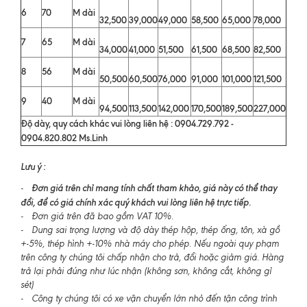
6
70
M dài
32,500
39,000
49,000
58,500
65,000
78,000
7
65
M dài
34,000
41,000
51,500
61,500
68,500
82,500
8
56
M dài
50,500
60,500
76,000
91,000
101,000
121,500
9
40
M dài
94,500
113,500
142,000
170,500
189,500
227,000
Độ dày, quy cách khác vui lòng liên hệ : 0904.729.792 -
0904.820.802 Ms.Linh
Lưu ý :
Đơn giá trên chỉ mang tính chất tham khảo, giá này có thể thay
-
đổi, để có giá chính xác quý khách vui lòng liên hệ trực tiếp.
- Đơn giá trên đã bao gồm VAT 10%.
- Dung sai trọng lượng và độ dày thép hộp, thép ống, tôn, xà gồ
+-5%, thép hình +-10% nhà máy cho phép. Nếu ngoài quy phạm
trên công ty chúng tôi chấp nhận cho trả, đổi hoặc giảm giá. Hàng
trả lại phải đúng như lúc nhận (không sơn, không cắt, không gỉ
sét)
- Công ty chúng tôi có xe vận chuyển lớn nhỏ đến tận công trình