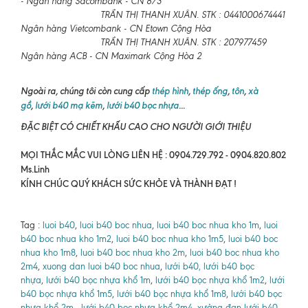
- Ngân hàng Sacombank - CN 8/3
TRẦN THỊ THANH XUÂN. STK : 0441000674441
Ngân hàng Vietcombank - CN Etown Cộng Hòa
TRẦN THỊ THANH XUÂN. STK : 207977459
Ngân hàng ACB - CN Maximark Cộng Hòa 2
Ngoài ra, chúng tôi còn cung cấp
thép hình
,
thép ống
,
tôn
,
xà
gồ
,
lưới b40 mạ kẽm
,
lưới b40 bọc nhựa
...
ĐẶC BIỆT CÓ CHIẾT KHẤU CAO CHO NGƯỜI GIỚI THIỆU
MỌI THẮC MẮC VUI LÒNG LIÊN HỆ : 0904.729.792 - 0904.820.802
Ms.Linh
KÍNH CHÚC QUÝ KHÁCH SỨC KHỎE VÀ THÀNH ĐẠT !
Tag :
luoi b40
,
luoi b40 boc nhua
,
luoi b40 boc nhua kho 1m
,
luoi
b40 boc nhua kho 1m2
,
luoi b40 boc nhua kho 1m5
,
luoi b40 boc
nhua kho 1m8
,
luoi b40 boc nhua kho 2m
,
luoi b40 boc nhua kho
2m4
,
xuong dan luoi b40 boc nhua
,
lưới b40, lưới b40 bọc
nhựa
,
lưới b40 bọc nhựa khổ 1m
,
lưới b40 bọc nhựa khổ 1m2
,
lưới
b40 bọc nhựa khổ 1m5
,
lưới b40 bọc nhựa khổ 1m8
,
lưới b40 bọc
nhựa khổ 2m
,
lưới b40 bọc nhựa khổ 2m4
,
xưởng đan lưới b40