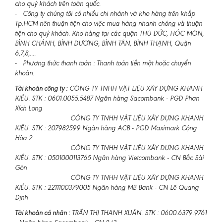
cho quý khách trên toàn quốc.
- Công ty chúng tôi có nhiều chi nhánh và kho hàng trên khắp
Tp.HCM nên thuận tiện cho việc mua hàng nhanh chóng và thuận
tiện cho quý khách. Kho hàng tại các quận THỦ ĐỨC, HÓC MÔN,
BÌNH CHÁNH, BÌNH DƯƠNG, BÌNH TÂN, BÌNH THẠNH, Quận
6,7,8,....
- Phương thức thanh toán : Thanh toán tiền mặt hoặc chuyển
khoản.
Tài khoản công ty :
CÔNG TY TNHH VẬT LIỆU XÂY DỰNG KHANH
KIỀU. STK : 0601.0055.5487 Ngân hàng Sacombank - PGD Phan
Xích Long
CÔNG TY TNHH VẬT LIỆU XÂY DỰNG KHANH
KIỀU. STK : 207982599 Ngân hàng ACB - PGD Maximark Cộng
Hòa 2
CÔNG TY TNHH VẬT LIỆU XÂY DỰNG KHANH
KIỀU. STK : 0501000113765 Ngân hàng Vietcombank - CN Bắc Sài
Gòn
CÔNG TY TNHH VẬT LIỆU XÂY DỰNG KHANH
KIỀU. STK : 2211100379005 Ngân hàng MB Bank - CN Lê Quang
Định
Tài khoản cá nhân :
TRẦN THỊ THANH XUÂN. STK : 0600.6379.9761