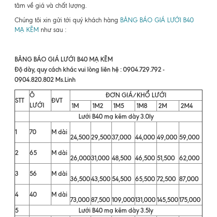
tâm về giá và chất lượng.
Chúng tôi xin gửi tới quý khách hàng
BẢNG BÁO GIÁ LƯỚI B40
MẠ KẼM
như sau :
BẢNG BÁO GIÁ LƯỚI B40 MẠ KẼM
Độ dày, quy cách khác vui lòng liên hệ : 0904.729.792 -
0904.820.802 Ms.Linh
Ô
ĐƠN GIÁ/KHỔ LƯỚI
STT
ĐVT
LƯỚI
1M
1M2
1M5
1M8
2M
2M4
Lưới B40 mạ kẽm dày 3.0ly
1
70
M dài
24,500
29,500
37,000
44,000
49,000
59,000
2
65
M dài
26,000
31,000
48,500
46,500
51,500
62,000
3
56
M dài
36,500
43,500
54,500
65,500
72,500
87,000
4
40
M dài
73,000
87,500
109,000
131,000
145,500
175,000
5
Lưới B40 mạ kẽm dày 3.5ly