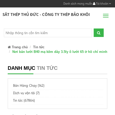
Danh sách mong muốn
Tài khoản
SẮT THÉP THỦ ĐỨC - CÔNG TY THÉP BẢO KHÔI
Men
Trang chủ
Tin tức
Nơi bán lưới B40 mạ kẽm dày 3.5ly ô lưới 65 ở hồ chí minh
DANH MỤC
TIN TỨC
Bán Hàng Chạy (142)
Dịch vụ vận tải (7)
Tin tức (67864)