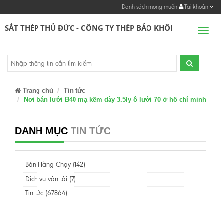
Danh sách mong muốn
Tài khoản
SẮT THÉP THỦ ĐỨC - CÔNG TY THÉP BẢO KHÔI
Men
Trang chủ
Tin tức
Nơi bán lưới B40 mạ kẽm dày 3.5ly ô lưới 70 ở hồ chí minh
DANH MỤC
TIN TỨC
Bán Hàng Chạy (142)
Dịch vụ vận tải (7)
Tin tức (67864)