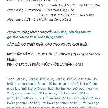
- Ngân hàng Sacombank - CN 8/3
TRẦN THỊ THANH XUÂN. STK : 0441000674441
Ngân hàng Vietcombank - CN Etown Cộng Hòa
TRẦN THỊ THANH XUÂN. STK : 207977459
Ngân hàng ACB - CN Maximark Cộng Hòa 2
Ngoài ra, chúng tôi còn cung cấp
thép hình
,
thép ống
,
tôn
,
xà
gồ
,
lưới b40 mạ kẽm
,
lưới b40 bọc nhựa
...
ĐẶC BIỆT CÓ CHIẾT KHẤU CAO CHO NGƯỜI GIỚI THIỆU
MỌI THẮC MẮC VUI LÒNG LIÊN HỆ : 0904.729.792 - 0904.820.802
Ms.Linh
KÍNH CHÚC QUÝ KHÁCH SỨC KHỎE VÀ THÀNH ĐẠT !
Tag :
luoi b40
,
luoi b40 boc nhua
,
luoi b40 boc nhua kho 1m
,
luoi
b40 boc nhua kho 1m2
,
luoi b40 boc nhua kho 1m5
,
luoi b40 boc
nhua kho 1m8
,
luoi b40 boc nhua kho 2m
,
luoi b40 boc nhua kho
2m4
,
xuong dan luoi b40 boc nhua
,
lưới b40, lưới b40 bọc
nhựa
,
lưới b40 bọc nhựa khổ 1m
,
lưới b40 bọc nhựa khổ 1m2
,
lưới
b40 bọc nhựa khổ 1m5
,
lưới b40 bọc nhựa khổ 1m8
,
lưới b40 bọc
nhựa khổ 2m
,
lưới b40 bọc nhựa khổ 2m4
,
xưởng đan lưới b40