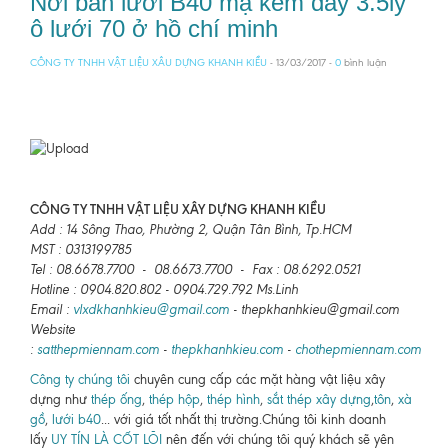
Nơi bán lưới B40 mạ kẽm dày 3.5ly
ô lưới 70 ở hồ chí minh
CÔNG TY TNHH VẬT LIỆU XÂU DỰNG KHANH KIỀU
- 13/03/2017 -
0
bình luận
CÔNG TY TNHH VẬT LIỆU XÂY DỰNG KHANH KIỀU
Add : 14 Sông Thao, Phường 2, Quận Tân Bình, Tp.HCM
MST : 0313199785
Tel : 08.6678.7700 - 08.6673.7700 - Fax : 08.6292.0521
Hotline : 0904.820.802 - 0904.729.792 Ms.Linh
Email :
vlxdkhanhkieu@gmail.com
- thepkhanhkieu@gmail.com
Website
:
satthepmiennam.com
-
thepkhanhkieu.com
-
chothepmiennam.com
Công ty chúng tôi
chuyên cung cấp các mặt hàng vật liệu xây
dựng như
thép ống
,
thép hộp
,
thép hình
,
sắt thép xây dựng
,
tôn
,
xà
gồ
,
lưới b40
... với giá tốt nhất thị trường.Chúng tôi kinh doanh
lấy
UY TÍN LÀ CỐT LÕI
nên đến với chúng tôi quý khách sẽ yên