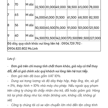
6
70
M dài
32,500
39,000
49,000
58,500
65,000
78,000
7
65
M dài
34,000
41,000
51,500
61,500
68,500
82,500
8
56
M dài
50,500
60,500
76,000
91,000
101,000
121,500
9
40
M dài
94,500
113,500
142,000
170,500
189,500
227,000
Độ dày, quy cách khác vui lòng liên hệ : 0904.729.792 -
0904.820.802 Ms.Linh
Lưu ý :
Đơn giá trên chỉ mang tính chất tham khảo, giá này có thể thay
-
đổi, để có giá chính xác quý khách vui lòng liên hệ trực tiếp.
- Đơn giá trên đã bao gồm VAT 10%.
- Dung sai trọng lượng và độ dày thép hộp, thép ống, tôn, xà gồ
+-5%, thép hình +-10% nhà máy cho phép. Nếu ngoài quy phạm
trên công ty chúng tôi chấp nhận cho trả, đổi hoặc giảm giá. Hàng
trả lại phải đúng như lúc nhận (không sơn, không cắt, không gỉ
sét)
- Công ty chúng tôi có xe vận chuyển lớn nhỏ đến tận công trình