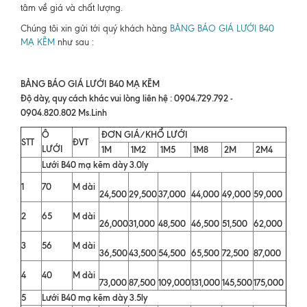
tâm về giá và chất lượng.
Chúng tôi xin gửi tới quý khách hàng
BẢNG BÁO GIÁ LƯỚI B40
MẠ KẼM
như sau :
BẢNG BÁO GIÁ LƯỚI B40 MẠ KẼM
Độ dày, quy cách khác vui lòng liên hệ : 0904.729.792 -
0904.820.802 Ms.Linh
Ô
ĐƠN GIÁ/KHỔ LƯỚI
STT
ĐVT
LƯỚI
1M
1M2
1M5
1M8
2M
2M4
Lưới B40 mạ kẽm dày 3.0ly
1
70
M dài
24,500
29,500
37,000
44,000
49,000
59,000
2
65
M dài
26,000
31,000
48,500
46,500
51,500
62,000
3
56
M dài
36,500
43,500
54,500
65,500
72,500
87,000
4
40
M dài
73,000
87,500
109,000
131,000
145,500
175,000
5
Lưới B40 mạ kẽm dày 3.5ly