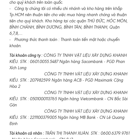
cho quý khách trên toàn quốc.
- Công ty chúng tôi có nhiều chi nhánh và kho hàng trên khắp
Tp.HCM nên thuận tiện cho việc mua hàng nhanh chóng và thuận
tiện cho quý khách. Kho hàng tại các quận THỦ ĐỨC, HÓC MÔN,
BÌNH CHÁNH, BÌNH DƯƠNG, BÌNH TÂN, BÌNH THẠNH, Quận
6,7,8,....
- Phương thức thanh toán : Thanh toán tiền mặt hoặc chuyển
khoản.
Tài khoản công ty :
CÔNG TY TNHH VẬT LIỆU XÂY DỰNG KHANH
KIỀU. STK : 0601.0055.5487 Ngân hàng Sacombank - PGD Phan
Xích Long
CÔNG TY TNHH VẬT LIỆU XÂY DỰNG KHANH
KIỀU. STK : 207982599 Ngân hàng ACB - PGD Maximark Cộng
Hòa 2
CÔNG TY TNHH VẬT LIỆU XÂY DỰNG KHANH
KIỀU. STK : 0501000113765 Ngân hàng Vietcombank - CN Bắc Sài
Gòn
CÔNG TY TNHH VẬT LIỆU XÂY DỰNG KHANH
KIỀU. STK : 2211100379005 Ngân hàng MB Bank - CN Lê Quang
Định
Tài khoản cá nhân :
TRẦN THỊ THANH XUÂN. STK : 0600.6379.9761