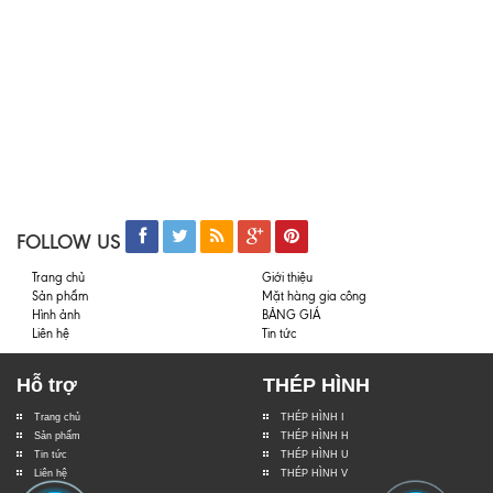
FOLLOW US
Trang chủ
Giới thiệu
Sản phẩm
Mặt hàng gia công
Hình ảnh
BẢNG GIÁ
Liên hệ
Tin tức
Hỗ trợ
THÉP HÌNH
Trang chủ
THÉP HÌNH I
Sản phẩm
THÉP HÌNH H
Tin tức
THÉP HÌNH U
Liên hệ
THÉP HÌNH V