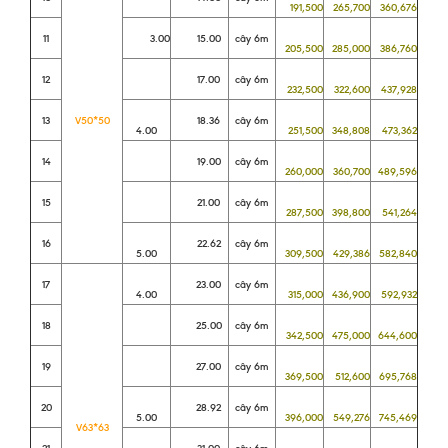
191,500
265,700
360,676
11
3.00
15.00
cây 6m
205,500
285,000
386,760
12
17.00
cây 6m
232,500
322,600
437,928
13
V50*50
18.36
cây 6m
4.00
251,500
348,808
473,362
14
19.00
cây 6m
260,000
360,700
489,596
15
21.00
cây 6m
287,500
398,800
541,264
16
22.62
cây 6m
5.00
309,500
429,386
582,840
17
23.00
cây 6m
4.00
315,000
436,900
592,932
18
25.00
cây 6m
342,500
475,000
644,600
19
27.00
cây 6m
369,500
512,600
695,768
20
28.92
cây 6m
5.00
396,000
549,276
745,469
V63*63