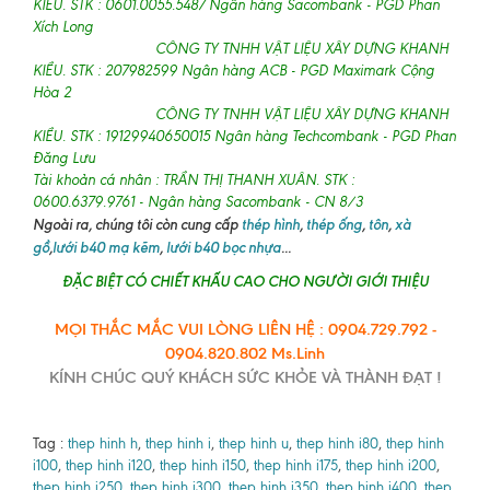
KIỀU. STK : 0601.0055.5487 Ngân hàng Sacombank - PGD Phan
Xích Long
CÔNG TY TNHH VẬT LIỆU XÂY DỰNG KHANH
KIỀU. STK : 207982599 Ngân hàng ACB - PGD Maximark Cộng
Hòa 2
CÔNG TY TNHH VẬT LIỆU XÂY DỰNG KHANH
KIỀU. STK : 19129940650015 Ngân hàng Techcombank - PGD Phan
Đăng Lưu
Tài khoản cá nhân : TRẦN THỊ THANH XUÂN. STK :
0600.6379.9761 - Ngân hàng Sacombank - CN 8/3
Ngoài ra, chúng tôi còn cung cấp
thép hình
,
thép ống
,
tôn
,
xà
gồ
,
lưới b40 mạ kẽm
,
lưới b40 bọc nhựa
...
ĐẶC BIỆT CÓ CHIẾT KHẤU CAO CHO NGƯỜI GIỚI THIỆU
MỌI THẮC MẮC VUI LÒNG LIÊN HỆ : 0904.729.792 -
0904.820.802 Ms.Linh
KÍNH CHÚC QUÝ KHÁCH SỨC KHỎE VÀ THÀNH ĐẠT !
Tag :
thep hinh h
,
thep hinh i
,
thep hinh u
,
thep hinh i80
,
thep hinh
i100
,
thep hinh i120
,
thep hinh i150
,
thep hinh i175
,
thep hinh i200
,
thep hinh i250
,
thep hinh i300
,
thep hinh i350
,
thep hinh i400
,
thep