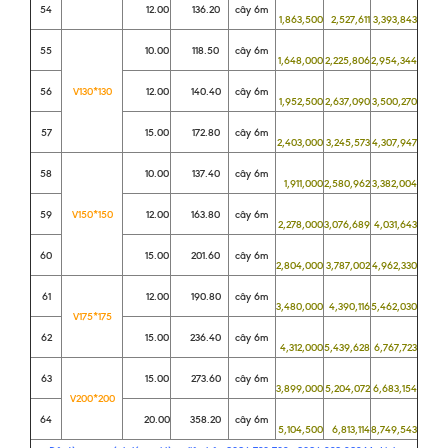
54
12.00
136.20
cây 6m
1,863,500
2,527,611
3,393,843
55
10.00
118.50
cây 6m
1,648,000
2,225,806
2,954,344
56
V130*130
12.00
140.40
cây 6m
1,952,500
2,637,090
3,500,270
57
15.00
172.80
cây 6m
2,403,000
3,245,573
4,307,947
58
10.00
137.40
cây 6m
1,911,000
2,580,962
3,382,004
59
V150*150
12.00
163.80
cây 6m
2,278,000
3,076,689
4,031,643
60
15.00
201.60
cây 6m
2,804,000
3,787,002
4,962,330
61
12.00
190.80
cây 6m
3,480,000
4,390,116
5,462,030
V175*175
62
15.00
236.40
cây 6m
4,312,000
5,439,628
6,767,723
63
15.00
273.60
cây 6m
3,899,000
5,204,072
6,683,154
V200*200
64
20.00
358.20
cây 6m
5,104,500
6,813,114
8,749,543