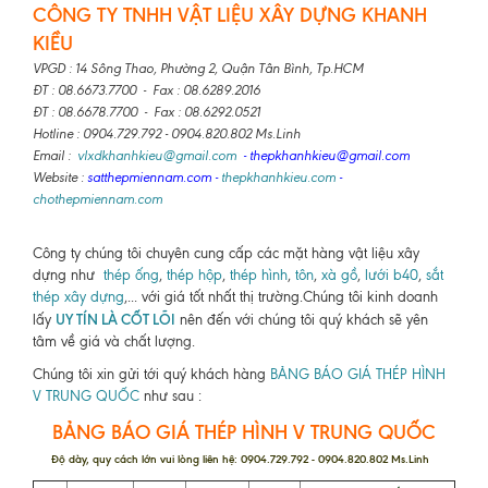
CÔNG TY TNHH VẬT LIỆU XÂY DỰNG KHANH
KIỀU
VPGD : 14 Sông Thao, Phường 2, Quận Tân Bình, Tp.HCM
ĐT : 08.6673.7700 - Fax : 08.6289.2016
ĐT : 08.6678.7700 - Fax : 08.6292.0521
Hotline : 0904.729.792 - 0904.820.802 Ms.Linh
Email :
vlxdkhanhkieu@gmail.com
- thepkhanhkieu@gmail.com
Website :
satthepmiennam.com
-
thepkhanhkieu.com
-
chothepmiennam.com
Công ty chúng tôi chuyên cung cấp các mặt hàng vật liệu xây
dựng như
thép ống
,
thép hộp
,
thép hình
,
tôn
,
xà gồ
,
lưới b40
,
sắt
thép xây dựng
,... với giá tốt nhất thị trường.Chúng tôi kinh doanh
UY TÍN LÀ CỐT LÕI
lấy
nên đến với chúng tôi quý khách sẽ yên
tâm về giá và chất lượng.
Chúng tôi xin gửi tới quý khách hàng
BẢNG BÁO GIÁ THÉP HÌNH
V TRUNG QUỐC
như sau :
BẢNG BÁO GIÁ THÉP HÌNH V TRUNG QUỐC
Độ dày, quy cách lớn vui lòng liên hệ: 0904.729.792 - 0904.820.802 Ms.Linh