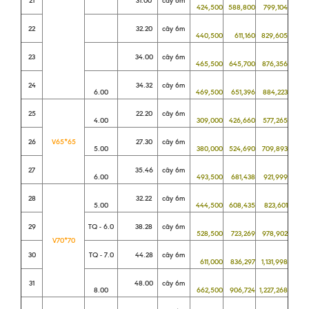
21
31.00
cây 6m
424,500
588,800
799,104
22
32.20
cây 6m
440,500
611,160
829,605
23
34.00
cây 6m
465,500
645,700
876,356
24
34.32
cây 6m
6.00
469,500
651,396
884,223
25
22.20
cây 6m
4.00
309,000
426,660
577,265
26
V65*65
27.30
cây 6m
5.00
380,000
524,690
709,893
27
35.46
cây 6m
6.00
493,500
681,438
921,999
28
32.22
cây 6m
5.00
444,500
608,435
823,601
29
TQ - 6.0
38.28
cây 6m
528,500
723,269
978,902
V70*70
30
TQ - 7.0
44.28
cây 6m
611,000
836,297
1,131,998
31
48.00
cây 6m
8.00
662,500
906,724
1,227,268