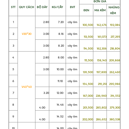
ĐƠN GIÁ
STT
QUY CÁCH
ĐỘ DÀY
KG/CÂY
ĐVT
NHÚNG
ĐEN
MẠ KẼM
KẼM
1
2.80
7.20
cây 6m
100,500
142,476
192,084
2
V30*30
3.00
8.16
cây 6m
113,500
161,073
217,295
3
3.00
8.20
cây 6m
114,500
162,306
218,804
4
2.80
8.00
cây 6m
111,500
158,140
209,868
5
3.00
10.00
cây 6m
139,500
197,800
262,460
6
11.10
cây 6m
154,500
219,213
290,986
V40*40
7
3.20
12.00
cây 6m
167,000
236,960
314,552
8
14.46
cây 6m
4.00
201,500
285,802
379,300
9
14.52
cây 6m
4.00
202,000
286,652
380,538
10
14.00
cây 6m