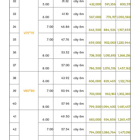
32
31.32
cây 6m
5.00
432,000
591,356
800,511
33
41.10
cây 6m
6.00
567,000
776,117
1,050,583
34
7.00
46.86
cây 6m
646,500
884,924
1,197,855
V75*75
35
7.00
47.76
cây 6m
659,000
902,003
1,220,944
36
53.52
cây 6m
8.00
738,500
1,010,810
1,368,216
37
57.00
cây 6m
8.00
786,500
1,076,516
1,457,162
38
43.92
cây 6m
6.00
606,000
829,465
1,122,763
39
V80*80
7.00
50.94
cây 6m
703,000
962,183
1,302,360
40
57.96
cây 6m
8.00
799,500
1,094,400
1,481,457
41
49.50
cây 6m
6.00
683,000
934,856
1,265,417
42
7.00
57.54
cây 6m
794,000
1,086,764
1,471,016