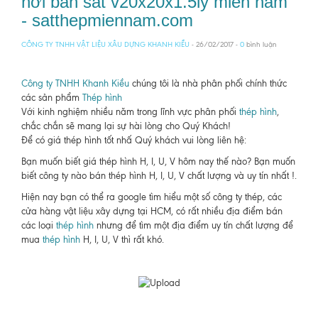
nơi bán sắt v20x20x1.5ly miền nam
- satthepmiennam.com
CÔNG TY TNHH VẬT LIỆU XÂU DỰNG KHANH KIỀU
- 26/02/2017 -
0
bình luận
Công ty TNHH Khanh Kiều
chúng tôi là nhà phân phối chính thức
các sản phẩm
Thép hình
Với kinh nghiệm nhiều năm trong lĩnh vực phân phối
thép hình
,
chắc chắn sẽ mang lại sự hài lòng cho Quý Khách!
Để có giá thép hình tốt nhấ Quý khách vui lòng liên hệ:
Bạn muốn biết giá thép hình H, I, U, V hôm nay thế nào? Bạn muốn
biết công ty nào bán thép hình H, I, U, V chất lượng và uy tín nhất !.
Hiện nay bạn có thể ra google tìm hiểu một số công ty thép, các
cửa hàng vật liệu xây dựng tại HCM, có rất nhiều địa điểm bán
các loại
thép hình
nhưng để tìm một địa điểm uy tín chất lượng để
mua
thép hình
H, I, U, V thì rất khó.