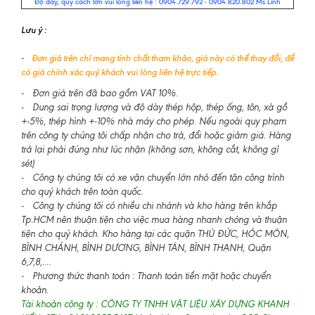
Độ dày, quy cách lớn vui lòng liên hệ : 0904.729.792 - 0904.820.802 Ms.Linh
Lưu ý :
-
Đơn giá trên chỉ mang tính chất tham khảo, giá này có thể thay đổi, để
có giá chính xác quý khách vui lòng liên hệ trực tiếp.
- Đơn giá trên đã bao gồm VAT 10%.
- Dung sai trọng lượng và độ dày thép hộp, thép ống, tôn, xà gồ
+-5%, thép hình +-10% nhà máy cho phép. Nếu ngoài quy phạm
trên công ty chúng tôi chấp nhận cho trả, đổi hoặc giảm giá. Hàng
trả lại phải đúng như lúc nhận (không sơn, không cắt, không gỉ
sét)
- Công ty chúng tôi có xe vận chuyển lớn nhỏ đến tận công trình
cho quý khách trên toàn quốc.
- Công ty chúng tôi có nhiều chi nhánh và kho hàng trên khắp
Tp.HCM nên thuận tiện cho việc mua hàng nhanh chóng và thuận
tiện cho quý khách. Kho hàng tại các quận THỦ ĐỨC, HÓC MÔN,
BÌNH CHÁNH, BÌNH DƯƠNG, BÌNH TÂN, BÌNH THẠNH, Quận
6,7,8,....
- Phương thức thanh toán : Thanh toán tiền mặt hoặc chuyển
khoản.
Tài khoản công ty : CÔNG TY TNHH VẬT LIỆU XÂY DỰNG KHANH