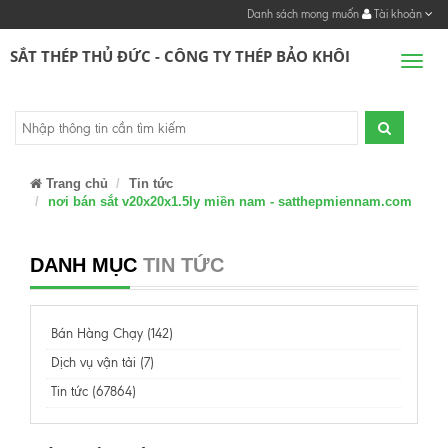
Danh sách mong muốn
Tài khoản
SẮT THÉP THỦ ĐỨC - CÔNG TY THÉP BẢO KHÔI
Men
Trang chủ
Tin tức
nơi bán sắt v20x20x1.5ly miền nam - satthepmiennam.com
DANH MỤC
TIN TỨC
Bán Hàng Chạy (142)
Dịch vụ vận tải (7)
Tin tức (67864)