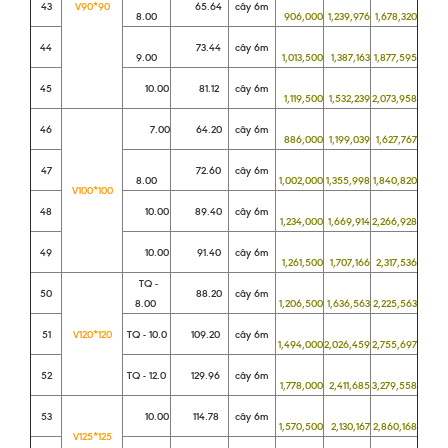
43
V90*90
65.64
cây 6m
8.00
906,000
1,239,976
1,678,320
44
73.44
cây 6m
9.00
1,013,500
1,387,163
1,877,595
45
10.00
81.12
cây 6m
1,119,500
1,532,239
2,073,958
46
7.00
64.20
cây 6m
886,000
1,199,039
1,627,767
47
72.60
cây 6m
8.00
1,002,000
1,355,998
1,840,820
V100*100
48
10.00
89.40
cây 6m
1,234,000
1,669,914
2,266,928
49
10.00
91.40
cây 6m
1,261,500
1,707,166
2,317,536
TQ -
50
88.20
cây 6m
8.00
1,206,500
1,636,563
2,225,563
51
V120*120
TQ - 10.0
109.20
cây 6m
1,494,000
2,026,459
2,755,697
52
TQ - 12.0
129.96
cây 6m
1,778,000
2,411,685
3,279,558
53
10.00
114.78
cây 6m
1,570,500
2,130,167
2,860,168
V125*125