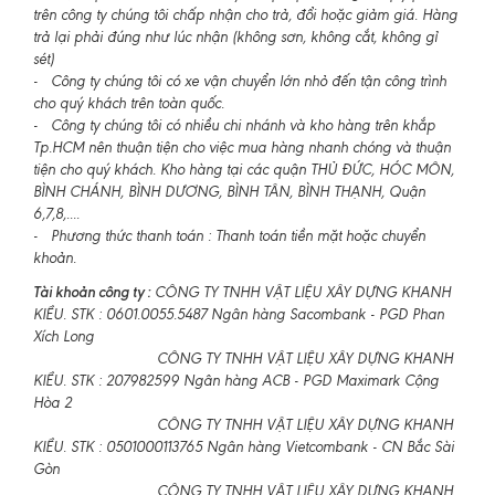
trên công ty chúng tôi chấp nhận cho trả, đổi hoặc giảm giá. Hàng
trả lại phải đúng như lúc nhận (không sơn, không cắt, không gỉ
sét)
- Công ty chúng tôi có xe vận chuyển lớn nhỏ đến tận công trình
cho quý khách trên toàn quốc.
- Công ty chúng tôi có nhiều chi nhánh và kho hàng trên khắp
Tp.HCM nên thuận tiện cho việc mua hàng nhanh chóng và thuận
tiện cho quý khách. Kho hàng tại các quận THỦ ĐỨC, HÓC MÔN,
BÌNH CHÁNH, BÌNH DƯƠNG, BÌNH TÂN, BÌNH THẠNH, Quận
6,7,8,....
- Phương thức thanh toán : Thanh toán tiền mặt hoặc chuyển
khoản.
Tài khoản công ty :
CÔNG TY TNHH VẬT LIỆU XÂY DỰNG KHANH
KIỀU. STK : 0601.0055.5487 Ngân hàng Sacombank - PGD Phan
Xích Long
CÔNG TY TNHH VẬT LIỆU XÂY DỰNG KHANH
KIỀU. STK : 207982599 Ngân hàng ACB - PGD Maximark Cộng
Hòa 2
CÔNG TY TNHH VẬT LIỆU XÂY DỰNG KHANH
KIỀU. STK : 0501000113765 Ngân hàng Vietcombank - CN Bắc Sài
Gòn
CÔNG TY TNHH VẬT LIỆU XÂY DỰNG KHANH