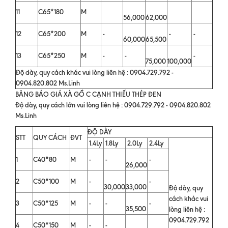
11
C65*180
M
56,000
62,000
12
C65*200
M
-
-
-
60,000
65,500
13
C65*250
M
-
-
-
75,000
100,000
Độ dày, quy cách khác vui lòng liên hệ : 0904.729.792 -
0904.820.802 Ms.Linh
BẢNG BÁO GIÁ XÀ GỒ C CẠNH THIẾU THÉP ĐEN
Độ dày, quy cách lớn vui lòng liên hệ : 0904.729.792 - 0904.820.802
Ms.Linh
ĐỘ DÀY
STT
QUY CÁCH
ĐVT
1.4Ly
1.8Ly
2.0Ly
2.4Ly
1
C40*80
M
-
-
-
26,000
2
C50*100
M
-
-
30,000
33,000
Độ dày, quy
cách khác vui
3
C50*125
M
-
-
-
35,500
lòng liên hệ :
0904.729.792
4
C50*150
M
-
-