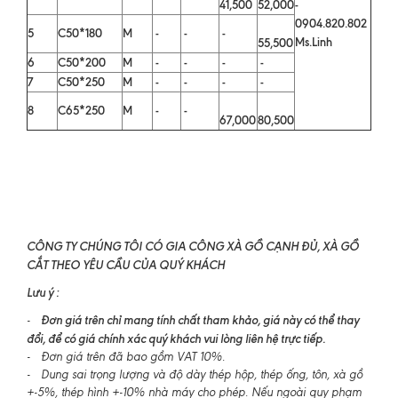
41,500
52,000
-
0904.820.802
5
C50*180
M
-
-
-
Ms.Linh
55,500
6
C50*200
M
-
-
-
-
7
C50*250
M
-
-
-
-
8
C65*250
M
-
-
67,000
80,500
CÔNG TY CHÚNG TÔI CÓ GIA CÔNG XÀ GỒ CẠNH ĐỦ, XÀ GỒ
CẮT THEO YÊU CẦU CỦA QUÝ KHÁCH
Lưu ý :
Đơn giá trên chỉ mang tính chất tham khảo, giá này có thể thay
-
đổi, để có giá chính xác quý khách vui lòng liên hệ trực tiếp.
- Đơn giá trên đã bao gồm VAT 10%.
- Dung sai trọng lượng và độ dày thép hộp, thép ống, tôn, xà gồ
+-5%, thép hình +-10% nhà máy cho phép. Nếu ngoài quy phạm