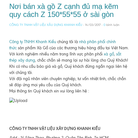
Nơi bán xà gồ Z cạnh đủ mạ kẽm
quy cách Z 150*55*55 ở sài gòn
CÔNG TY TNHH VẬT LIỆU XÂU DỰNG KHANH KIỀU
- 14/03/2017 -
0
bình luận
Công ty TNHH Khanh Kiều
chúng tôi là
nhà phân phối chính
thức
sản phẩm Xà Gồ của các thương hiệu hàng đầu tại Việt Nam.
Với kinh nghiệm nhiều năm trong lĩnh vực phân phối
xà gồ
,
sắt
thép xây dựng
, chắc chắn sẽ mang lại sự hài lòng cho Quý Khách!
Khi có nhu cầu báo giá xà gồ, Quý khách đừng ngần ngại liên hệ
với chũng tôi.
Với đội ngũ nhân viên chuyên nghiệp, tư vấn nhiệt tình, chắc chắn
sẽ đáp ứng mọi yêu cầu của Quý khách.
Mọi thông tin Quý khách xin vui lòng liên hệ :
CÔNG TY TNHH VẬT LIỆU XÂY DỰNG KHANH KIỀU
Add : 14 Sông Thao, Phường 2, Quận Tân Bình, Tp.HCM