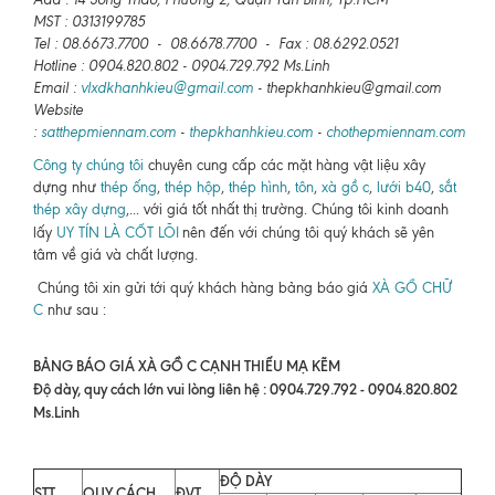
MST : 0313199785
Tel : 08.6673.7700 - 08.6678.7700 - Fax : 08.6292.0521
Hotline : 0904.820.802 - 0904.729.792 Ms.Linh
Email :
vlxdkhanhkieu@gmail.com
- thepkhanhkieu@gmail.com
Website
:
satthepmiennam.com
-
thepkhanhkieu.com
-
chothepmiennam.com
Công ty chúng tôi
chuyên cung cấp các mặt hàng vật liệu xây
dựng như
thép ống
,
thép hộp
,
thép hình
,
tôn
,
xà gồ c
,
lưới b40
,
sắt
thép xây dựng
,... với giá tốt nhất thị trường. Chúng tôi kinh doanh
lấy
UY TÍN LÀ CỐT LÕI
nên đến với chúng tôi quý khách sẽ yên
tâm về giá và chất lượng.
Chúng tôi xin gửi tới quý khách hàng bảng báo giá
XÀ GỒ CHỮ
C
như sau :
BẢNG BÁO GIÁ XÀ GỒ C CẠNH THIẾU MẠ KẼM
Độ dày, quy cách lớn vui lòng liên hệ : 0904.729.792 - 0904.820.802
Ms.Linh
ĐỘ DÀY
STT
QUY CÁCH
ĐVT