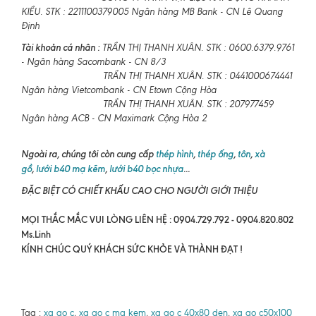
KIỀU. STK : 2211100379005 Ngân hàng MB Bank - CN Lê Quang
Định
Tài khoản cá nhân :
TRẦN THỊ THANH XUÂN. STK : 0600.6379.9761
- Ngân hàng Sacombank - CN 8/3
TRẦN THỊ THANH XUÂN. STK : 0441000674441
Ngân hàng Vietcombank - CN Etown Cộng Hòa
TRẦN THỊ THANH XUÂN. STK : 207977459
Ngân hàng ACB - CN Maximark Cộng Hòa 2
Ngoài ra, chúng tôi còn cung cấp
thép hình
,
thép ống
,
tôn
,
xà
gồ
,
lưới b40 mạ kẽm
,
lưới b40 bọc nhựa
...
ĐẶC BIỆT CÓ CHIẾT KHẤU CAO CHO NGƯỜI GIỚI THIỆU
MỌI THẮC MẮC VUI LÒNG LIÊN HỆ : 0904.729.792 - 0904.820.802
Ms.Linh
KÍNH CHÚC QUÝ KHÁCH SỨC KHỎE VÀ THÀNH ĐẠT !
Tag :
xa go c
,
xa go c ma kem
,
xa go c 40x80 den
,
xa go c50x100