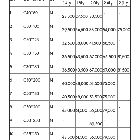
1.4Ly
1.8Ly
2.0Ly
2.4Ly
2.9Ly
1
C40*80
M
-
-
23,500
27,500
30,500
2
C50*100
M
29,500
34,500
38,000
54,000
75,000
3
C50*125
M
-
32,500
38,000
41,500
58,500
4
C50*150
M
36,500
43,500
67,000
66,500
81,500
5
C30*180
M
36,500
43,500
67,000
67,000
81,500
6
C30*200
M
40,000
48,000
53,500
75,000
7
C50*180
M
-
40,500
48,000
53,500
75,000
8
C50*200
M
-
43,000
51,500
56,500
79,500
9
C50*250
M
-
-
-
-
69,500
10
C65*150
M
43,500
51,500
56,500
79,500