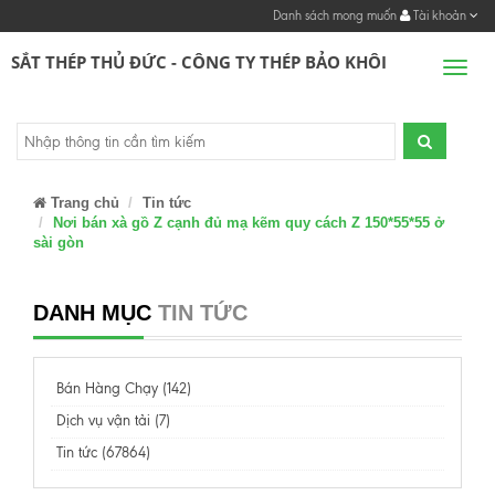
Danh sách mong muốn
Tài khoản
SẮT THÉP THỦ ĐỨC - CÔNG TY THÉP BẢO KHÔI
Men
Trang chủ
Tin tức
Nơi bán xà gồ Z cạnh đủ mạ kẽm quy cách Z 150*55*55 ở
sài gòn
DANH MỤC
TIN TỨC
Bán Hàng Chạy (142)
Dịch vụ vận tải (7)
Tin tức (67864)