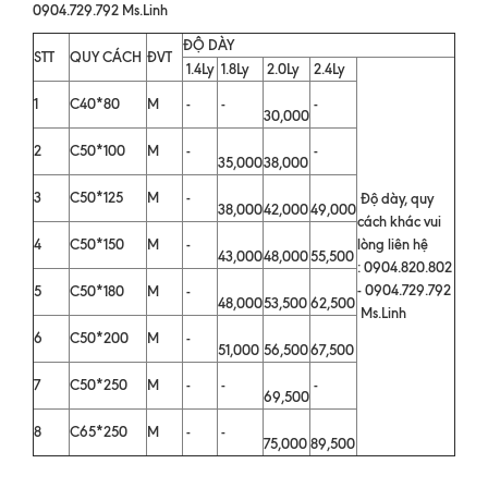
0904.729.792 Ms.Linh
ĐỘ DÀY
STT
QUY CÁCH
ĐVT
1.4Ly
1.8Ly
2.0Ly
2.4Ly
1
C40*80
M
-
-
-
30,000
2
C50*100
M
-
-
35,000
38,000
3
C50*125
M
-
Độ dày, quy
38,000
42,000
49,000
cách khác vui
4
C50*150
M
-
lòng liên hệ
43,000
48,000
55,500
: 0904.820.802
- 0904.729.792
5
C50*180
M
-
48,000
53,500
62,500
Ms.Linh
6
C50*200
M
-
51,000
56,500
67,500
7
C50*250
M
-
-
-
69,500
8
C65*250
M
-
-
75,000
89,500