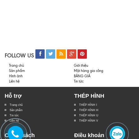
FOLLOW US
Trang chủ
Giới thiệu
Sản phẩm
Mặt hàng gia công
Hình ảnh
BẢNG GIÁ
Liên hệ
Tin tức
Hỗ trợ
THÉP HÌNH
Trang chủ
THÉP HÌNH I
Sản phẩm
THÉP HÌNH H
Tin tức
THÉP HÌNH U
Liên hệ
THÉP HÌNH V
Chính sách
Điều khoản