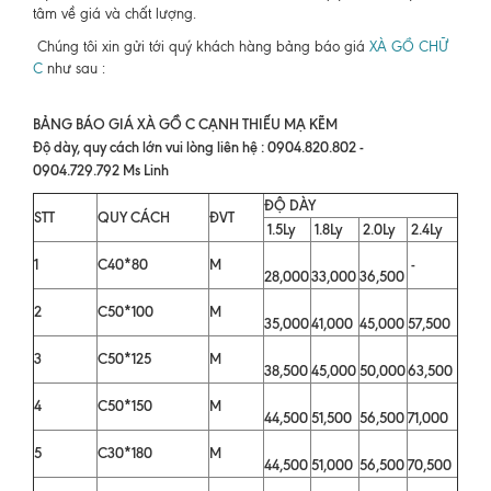
tâm về giá và chất lượng.
Chúng tôi xin gửi tới quý khách hàng bảng báo giá
XÀ GỒ CHỮ
C
như sau :
BẢNG BÁO GIÁ XÀ GỒ C CẠNH THIẾU MẠ KẼM
Độ dày, quy cách lớn vui lòng liên hệ : 0904.820.802 -
0904.729.792 Ms Linh
ĐỘ DÀY
STT
QUY CÁCH
ĐVT
1.5Ly
1.8Ly
2.0Ly
2.4Ly
1
C40*80
M
-
28,000
33,000
36,500
2
C50*100
M
35,000
41,000
45,000
57,500
3
C50*125
M
38,500
45,000
50,000
63,500
4
C50*150
M
44,500
51,500
56,500
71,000
5
C30*180
M
44,500
51,000
56,500
70,500