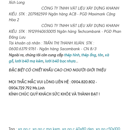
Xích Long
CÔNG TY TNHH VẬT LIỆU XÂY DỰNG KHANH
KIỀU. STK : 207982599 Ngân hàng ACB - PGD Maximark Cộng
Hòa 2
CÔNG TY TNHH VẬT LIỆU XÂY DỰNG KHANH
KIỀU. STK : 19129940650015 Ngân hàng Techcombank - PGD Phan
Đăng Lưu
Tài khoản cá nhân : TRẦN THỊ THANH XUÂN. STK :
0600.6379.9761 - Ngân hàng Sacombank - CN 8/3
Ngoài ra, chúng tôi còn cung cấp
thép hình
,
thép ống
,
tôn
,
xà
gồ
,
lưới b40 mạ kẽm
,
lưới b40 bọc nhựa
...
ĐẶC BIỆT CÓ CHIẾT KHẤU CAO CHO NGƯỜI GIỚI THIỆU
MỌI THẮC MẮC VUI LÒNG LIÊN HỆ : 0904.820.802 -
0904.729.792 Ms.Linh
KÍNH CHÚC QUÝ KHÁCH SỨC KHỎE VÀ THÀNH ĐẠT !
Tag :
xa go c
,
xa go c ma kem
,
xa go c 40x80 den
,
xa go c50x100