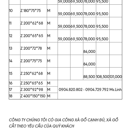
59,000
69,500
78,000
95,500
10
Z 180*75*75
M
59,000
69,500
78,000
95,500
11
Z 200*62*68
M
59,000
69,500
78,000
95,500
12
Z 200*65*65
M
59,000
69,500
78,000
95,500
13
Z 200*72*78
M
84,000
14
Z 200*75*75
M
84,000
15
Z 250*62*68
M
88,500
108,500
131,000
16
Z 250*65*65
M
17
Z 300*92*98
M
0904.820.802 - 0904.729.792 Ms.Linh
18
Z 400*150*150
M
CÔNG TY CHÚNG TÔI CÓ GIA CÔNG XÀ GỒ CẠNH ĐỦ, XÀ GỒ
CẮT THEO YÊU CẦU CỦA QUÝ KHÁCH