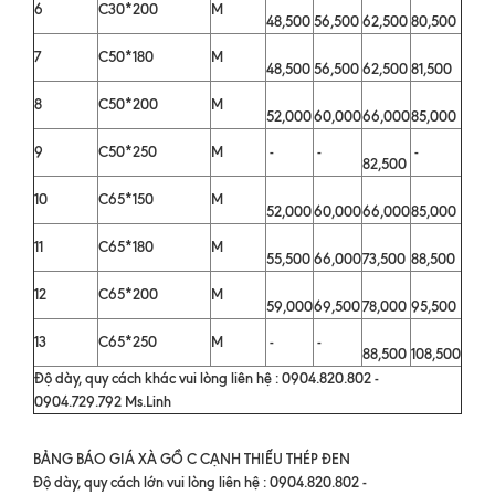
6
C30*200
M
48,500
56,500
62,500
80,500
7
C50*180
M
48,500
56,500
62,500
81,500
8
C50*200
M
52,000
60,000
66,000
85,000
9
C50*250
M
-
-
-
82,500
10
C65*150
M
52,000
60,000
66,000
85,000
11
C65*180
M
55,500
66,000
73,500
88,500
12
C65*200
M
59,000
69,500
78,000
95,500
13
C65*250
M
-
-
88,500
108,500
Độ dày, quy cách khác vui lòng liên hệ : 0904.820.802 -
0904.729.792 Ms.Linh
BẢNG BÁO GIÁ XÀ GỒ C CẠNH THIẾU THÉP ĐEN
Độ dày, quy cách lớn vui lòng liên hệ : 0904.820.802 -