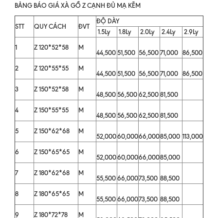
BẢNG BÁO GIÁ XÀ GỒ Z CẠNH ĐỦ MẠ KẼM
ĐỘ DÀY
STT
QUY CÁCH
ĐVT
1.5Ly
1.8Ly
2.0Ly
2.4Ly
2.9Ly
1
Z 120*52*58
M
44,500
51,500
56,500
71,000
86,500
2
Z 120*55*55
M
44,500
51,500
56,500
71,000
86,500
3
Z 150*52*58
M
48,500
56,500
62,500
81,500
4
Z 150*55*55
M
48,500
56,500
62,500
81,500
5
Z 150*62*68
M
52,000
60,000
66,000
85,000
113,000
6
Z 150*65*65
M
52,000
60,000
66,000
85,000
7
Z 180*62*68
M
55,500
66,000
73,500
88,500
8
Z 180*65*65
M
55,500
66,000
73,500
88,500
9
Z 180*72*78
M