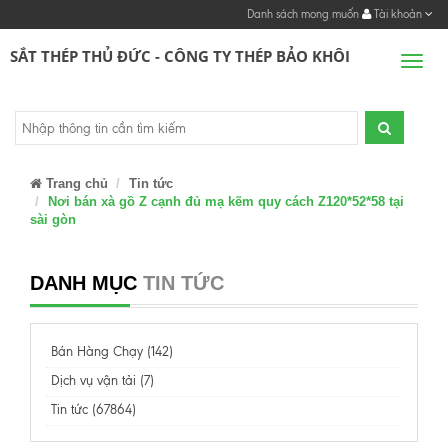
Danh sách mong muốn
Tài khoản
SẮT THÉP THỦ ĐỨC - CÔNG TY THÉP BẢO KHÔI
Men
Trang chủ
Tin tức
Nơi bán xà gồ Z cạnh đủ mạ kẽm quy cách Z120*52*58 tại
sài gòn
DANH MỤC
TIN TỨC
Bán Hàng Chạy (142)
Dịch vụ vận tải (7)
Tin tức (67864)