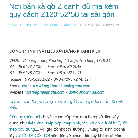
Nơi bán xà gồ Z cạnh đủ mạ kẽm
quy cách Z120*52*58 tại sài gòn
CÔNG TY TNHH VẬT LIỆU XÂU DỰNG KHANH KIỀU
- 13/03/2017 -
0
bình luận
CÔNG TY TNHH VẬT LIỆU XÂY DỰNG KHANH KIỀU
VPDD : 14 Sông Thao, Phường 2, Quận Tân Bình, TP.HCM
ĐT : 08.6673.7700 - Fax : 08.6289.2016
ĐT : 08.6678.7700 - Fax : 08.6292.0521
Ms Linh
Hotline : 0904.820.802 - 0904.729.792
Email :
vatlieuxaydungkhanhkieu@gmail.com
Website :
satthepmiennam.com
-
luoib40bocnhua.com
Chuyên cán Xà gồ C mạ kẽm, Xà gồ C đen giá tốt nhất - Khanh
Kiều
Công ty chúng tôi
chuyên cung cấp các mặt hàng vật liệu xây
dựng như
thép ống
,
thép hộp
,
thép hình
,
tôn
,
xà gồ c
,
lưới b40
,
sắt
thép xây dựng
,... với giá tốt nhất thị trường. Chúng tôi kinh doanh
lấy
UY TÍN LÀ CỐT LÕI
nên đến với chúng tôi quý khách sẽ yên