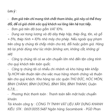
Lưu ý :
Đơn giá trên chỉ mang tính chất tham khảo, giá này có thể thay
-
đổi, để có giá chính xác quý khách vui lòng liên hệ trực tiếp.
- Đơn giá trên đã bao gồm VAT 10%.
- Dung sai trọng lượng và độ dày thép hộp, thép ống, tôn, xà gồ
+-5%, thép hình +-10% nhà máy cho phép. Nếu ngoài quy phạm
trên công ty chúng tôi chấp nhận cho trả, đổi hoặc giảm giá. Hàng
trả lại phải đúng như lúc nhận (không sơn, không cắt, không gỉ
sét)
- Công ty chúng tôi có xe vận chuyển lớn nhỏ đến tận công trình
cho quý khách trên toàn quốc.
- Công ty chúng tôi có nhiều chi nhánh và kho hàng trên khắp
Tp.HCM nên thuận tiện cho việc mua hàng nhanh chóng và thuận
tiện cho quý khách. Kho hàng tại các quận THỦ ĐỨC, HÓC MÔN,
BÌNH CHÁNH, BÌNH DƯƠNG, BÌNH TÂN, BÌNH THẠNH, Quận
6,7,8,....
- Phương thức thanh toán : Thanh toán tiền mặt hoặc chuyển
khoản.
Tài khoản công ty : CÔNG TY TNHH VẬT LIỆU XÂY DỰNG KHANH
KIỀU. STK : 0601.0055.5487 Ngân hàng Sacombank - PGD Phan