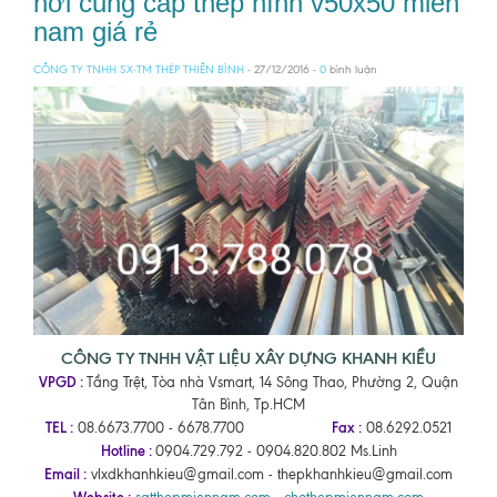
nơi cung cấp thép hình v50x50 miền
nam giá rẻ
CÔNG TY TNHH SX-TM THÉP THIÊN BÌNH
- 27/12/2016 -
0
bình luận
CÔNG TY TNHH VẬT LIỆU XÂY DỰNG KHANH KIỀU
VPGD :
Tầng Trệt, Tòa nhà Vsmart, 14 Sông Thao, Phường 2, Quận
Tân Bình, Tp.HCM
TEL :
Fax :
08.6673.7700 - 6678.7700
08.6292.0521
Hotline :
0904.729.792 - 0904.820.802 Ms.Linh
Email :
vlxdkhanhkieu@gmail.com - thepkhanhkieu@gmail.com