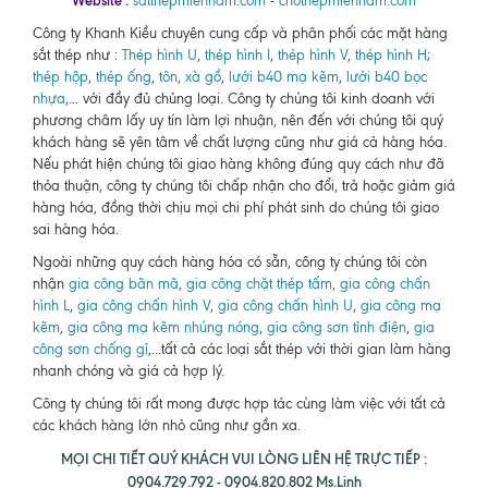
Website :
satthepmiennam.com
-
chothepmiennam.com
Công ty Khanh Kiều chuyên cung cấp và phân phối các mặt hàng
sắt thép như :
Thép hình U
,
thép hình I
,
thép hình V
,
thép hình H
;
thép hộp
,
thép ống
,
tôn
,
xà gồ
,
lưới b40 mạ kẽm
,
lưới b40 bọc
nhựa
,... với đầy đủ chủng loại. Công ty chúng tôi kinh doanh với
phương châm lấy uy tín làm lợi nhuận, nên đến với chúng tôi quý
khách hàng sẽ yên tâm về chất lượng cũng như giá cả hàng hóa.
Nếu phát hiện chúng tôi giao hàng không đúng quy cách như đã
thỏa thuận, công ty chúng tôi chấp nhận cho đổi, trả hoặc giảm giá
hàng hóa, đồng thời chịu mọi chi phí phát sinh do chúng tôi giao
sai hàng hóa.
Ngoài những quy cách hàng hóa có sẵn, công ty chúng tôi còn
nhận
gia công bãn mã
,
gia công chặt thép tấm
,
gia công chấn
hình L
,
gia công chấn hình V
,
gia công chấn hình U
,
gia công mạ
kẽm
,
gia công mạ kẽm nhúng nóng
,
gia công sơn tỉnh điện
,
gia
công sơn chống gỉ
,...tất cả các loại sắt thép với thời gian làm hàng
nhanh chóng và giá cả hợp lý.
Công ty chúng tôi rất mong được hợp tác cùng làm việc với tất cả
các khách hàng lớn nhỏ cũng như gần xa.
MỌI CHI TIẾT QUÝ KHÁCH VUI LÒNG LIÊN HỆ TRỰC TIẾP :
0904.729.792 - 0904.820.802 Ms.Linh