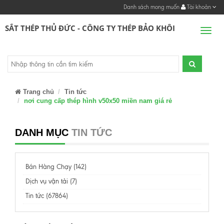
Danh sách mong muốn
Tài khoản
SẮT THÉP THỦ ĐỨC - CÔNG TY THÉP BẢO KHÔI
Men
Trang chủ
Tin tức
nơi cung cấp thép hình v50x50 miền nam giá rẻ
DANH MỤC
TIN TỨC
Bán Hàng Chạy (142)
Dịch vụ vận tải (7)
Tin tức (67864)