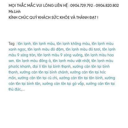
MỌI THẮC MẮC VUI LÒNG LIÊN HỆ : 0904.729.792 - 0904.820.802
Ms.Linh
KÍNH CHÚC QUÝ KHÁCH SỨC KHỎE VÀ THÀNH ĐẠT !
Tag :
tôn lạnh, tôn lạnh màu
,
tôn lạnh không màu
,
tôn lạnh màu
xanh ngọc
,
tôn lạnh màu đỏ đậm
,
tôn lạnh màu đỏ tươi
,
tôn lạnh
màu 9 sóng tròn
,
tôn lạnh màu 9 sóng vuông
,
tôn lạnh màu hoa
sen
.
tôn lạnh màu đông á
,
tôn lạnh màu việt nhật
,
tôn lạnh màu
phước khanh
,
đại lí tôn lại bình thạnh
,
xưởng cán tôn tại bình
thạnh
,
xưởng cán tôn tại bình chánh
,
xưởng cán tôn tại hóc
môn
,
xưởng cán tôn tại củ chi
,
xưởng cán tôn tại tân bình
,
xưởng
cán tôn tại bình tân
,
xưởng cán tôn tại gò vấp
,
xưởng cán tôn tại
thủ đức
,...