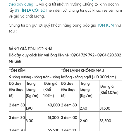
thép xây dựng
,... với giá tốt nhất thị trường.Chúng tôi kinh doanh
UY TÍN LÀ CỐT LÕI
lấy
nên đến với chúng tôi quý khách sẽ yên tâm
về giá và chất lượng.
Chúng tôi xin gửi tới quý khách hàng bảng báo giá
TÔN KẼM
như
sau :
BẢNG GIÁ TÔN LỢP NHÀ
Độ dày, quy cách lớn vui lòng liên hệ : 0904.729.792 - 0904.820.802
Ms.Linh
TÔN KẼM
TÔN LẠNH KHÔNG MÀU
9 sóng vuông - sóng tròn - sóng lafông - sóng ngói (+10.000đ/m)
Độ dày
Trọng
Đơn giá
Độ dày
Trọng
Đơn giá
(Đo thực
lượng
(Khổ
(Đo thực
lượng
(Khổ 1.07m)
tế)
(Kg/m)
1.07m)
tế)
(Kg/m)
2 dem 30
40,000
2 dem 80
1.90
2.40
51,500
3 dem 30
51,000
3 dem 00
3.00
2.60
53,500
3 dem 70
55,500
3 dem 10