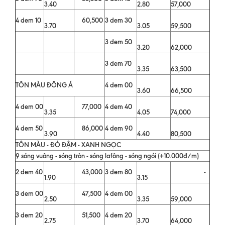
3.40
2.80
57,000
4 dem 10
60,500
3 dem 30
3.70
3.05
59,500
3 dem 50
3.20
62,000
3 dem 70
3.35
63,500
TÔN MÀU ĐÔNG Á
4 dem 00
3.60
66,500
4 dem 00
77,000
4 dem 40
3.35
4.05
74,000
4 dem 50
86,000
4 dem 90
3.90
4.40
80,500
TÔN MÀU - ĐỎ ĐẬM - XANH NGỌC
9 sóng vuông - sóng tròn - sóng lafông - sóng ngói (+10.000đ/m)
2 dem 40
43,000
3 dem 80
-
1.90
3.15
3 dem 00
47,500
4 dem 00
2.50
3.35
59,000
3 dem 20
51,500
4 dem 20
2.75
3.70
64,000