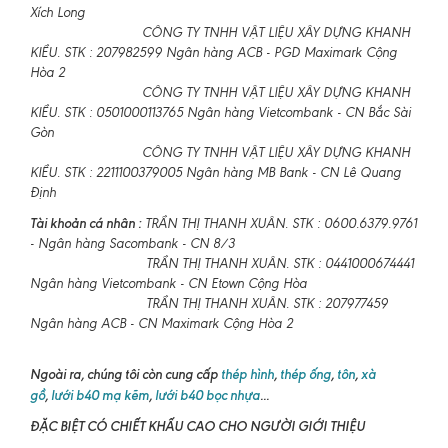
Xích Long
CÔNG TY TNHH VẬT LIỆU XÂY DỰNG KHANH
KIỀU. STK : 207982599 Ngân hàng ACB - PGD Maximark Cộng
Hòa 2
CÔNG TY TNHH VẬT LIỆU XÂY DỰNG KHANH
KIỀU. STK : 0501000113765 Ngân hàng Vietcombank - CN Bắc Sài
Gòn
CÔNG TY TNHH VẬT LIỆU XÂY DỰNG KHANH
KIỀU. STK : 2211100379005 Ngân hàng MB Bank - CN Lê Quang
Định
Tài khoản cá nhân :
TRẦN THỊ THANH XUÂN. STK : 0600.6379.9761
- Ngân hàng Sacombank - CN 8/3
TRẦN THỊ THANH XUÂN. STK : 0441000674441
Ngân hàng Vietcombank - CN Etown Cộng Hòa
TRẦN THỊ THANH XUÂN. STK : 207977459
Ngân hàng ACB - CN Maximark Cộng Hòa 2
Ngoài ra, chúng tôi còn cung cấp
thép hình
,
thép ống
,
tôn
,
xà
gồ
,
lưới b40 mạ kẽm
,
lưới b40 bọc nhựa
...
ĐẶC BIỆT CÓ CHIẾT KHẤU CAO CHO NGƯỜI GIỚI THIỆU