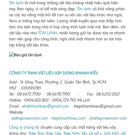
Tôn lạnh
là một trong những vật liệu kháng nhiệt hiệu quả hiện
nay. Ban ngày, vì có bề mặt sáng đẹp,
Tôn lạnh
có khả năng phản
xạ các tia nắng mặt trời tốt
h
ơn so với các vật liệu khác như ngói,
fibro xi măng hay tôn kẽm. Lượng nhiệt truyền qua mái thấp hơn
làm cho bên trong nhà ở hay công trình luôn mát mẻ. Ban đêm, với
vật liệu nhẹ như
TÔN LẠNH
, nhiệt lượng giữ lại được tỏa ra nhanh
hơn nên giúp cho công trình, ngôi nhà mát nhanh hơn so với mái
lợp bằng vật liệu khác.
CÔNG TY TNHH VẬT LIỆU XÂY DỰNG KHANH KIỀU
Add : 14 Sông Thao, Phường 2, Quận Tân Bình, Tp.HCM
MST : 0313199785
Tel : 08.6673.7700 - 08.6678.7700 - Fax : 08.6292.0521
Hotline : 0904.820.802 - 0904.729.792 Ms.Linh
Email : v
lxdkhanhkieu@gmail.com
- thepkhanhkieu@gmail.com
Website
:
satthepmiennam.com
-
thepkhanhkieu.com
-
chothepmiennam.com
Công ty chúng tôi
chuyên cung cấp các mặt hàng vật liệu xây
dựng như
thép ống
,
thép hộp
,
thép hình
,
tôn
,
xà gồ c
,
lưới b40
,
sắt