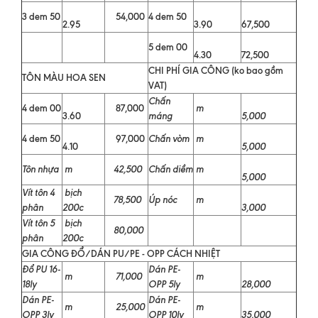
3 dem 50
54,000
4 dem 50
2.95
3.90
67,500
5 dem 00
4.30
72,500
CHI PHÍ GIA CÔNG (ko bao gồm
TÔN MÀU HOA SEN
VAT)
Chấn
4 dem 00
87,000
m
3.60
máng
5,000
4 dem 50
97,000
Chấn vòm
m
4.10
5,000
Tôn nhựa
m
42,500
Chấn diềm
m
5,000
Vít tôn 4
bịch
78,500
Úp nóc
m
phân
200c
3,000
Vít tôn 5
bịch
80,000
phân
200c
GIA CÔNG ĐỔ/DÁN PU/PE - OPP CÁCH NHIỆT
Đổ PU 16-
Dán PE-
m
71,000
m
18ly
OPP 5ly
28,000
Dán PE-
Dán PE-
m
25,000
m
OPP 3ly
OPP 10ly
35,000