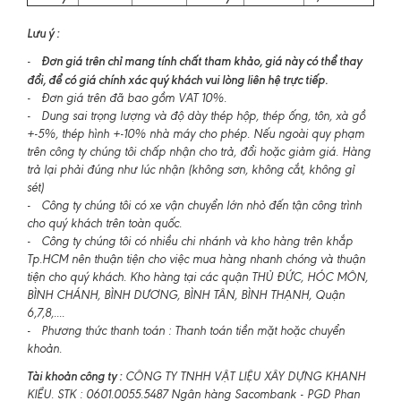
Lưu ý :
Đơn giá trên chỉ mang tính chất tham khảo, giá này có thể thay
-
đổi, để có giá chính xác quý khách vui lòng liên hệ trực tiếp.
- Đơn giá trên đã bao gồm VAT 10%.
- Dung sai trọng lượng và độ dày thép hộp, thép ống, tôn, xà gồ
+-5%, thép hình +-10% nhà máy cho phép. Nếu ngoài quy phạm
trên công ty chúng tôi chấp nhận cho trả, đổi hoặc giảm giá. Hàng
trả lại phải đúng như lúc nhận (không sơn, không cắt, không gỉ
sét)
- Công ty chúng tôi có xe vận chuyển lớn nhỏ đến tận công trình
cho quý khách trên toàn quốc.
- Công ty chúng tôi có nhiều chi nhánh và kho hàng trên khắp
Tp.HCM nên thuận tiện cho việc mua hàng nhanh chóng và thuận
tiện cho quý khách. Kho hàng tại các quận THỦ ĐỨC, HÓC MÔN,
BÌNH CHÁNH, BÌNH DƯƠNG, BÌNH TÂN, BÌNH THẠNH, Quận
6,7,8,....
- Phương thức thanh toán : Thanh toán tiền mặt hoặc chuyển
khoản.
Tài khoản công ty :
CÔNG TY TNHH VẬT LIỆU XÂY DỰNG KHANH
KIỀU. STK : 0601.0055.5487 Ngân hàng Sacombank - PGD Phan