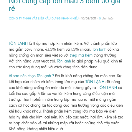
Nơi cung cấp tôn màu 3 dem 00 giá
rẻ
CÔNG TY TNHH VẬT LIỆU XÂU DỰNG KHANH KIỀU
- 10/03/2017 -
0
bình luận
TÔN LẠNH
là thép mạ hợp kim nhôm kẽm. Với thành phần lớp
mạ gồm 55% nhôm, 43.5% kẽm và 1.5% silicon,
Tôn lạnh
có khả
năng chống ăn mòn siêu việt so với
thép mạ kẽm
thông thường.
Với tính năng vượt vượt trội,
Tôn lạnh
là giải pháp hiệu quả kinh tế
cho các ứng dụng mái và vách công trình dân dụng.
Vì sao nên chọn Tôn lạnh ?
Đó là khả năng chống ăn mòn cao. Sự
kết hợp của nhôm và kẽm trong lớp mạ của
TÔN LẠNH
đã nâng
cao khả năng chống ăn mòn do môi trường gây ra.
TÔN LẠNH
có
tuổi thọ cao gấp 4 lần so với tôn kẽm trong cùng điều kiện môi
trường. Thành phần nhôm trong lớp mạ tạo ra một màng ngăn
cách cơ học chống lại tác động của môi trường trong các điều kiện
khí hậu khác nhau. Thành phần kẽm trong lớp mạ bảo vệ điện
hóa hy sinh cho kim loại nền. Khi tiếp xúc nước, hơi ẩm, kẽm sẽ tạo
ra hợp chất bảo vệ tại những mép cắt hoặc những chỗ trầy xước.
Khả năng kháng nhiệt hiệu quả