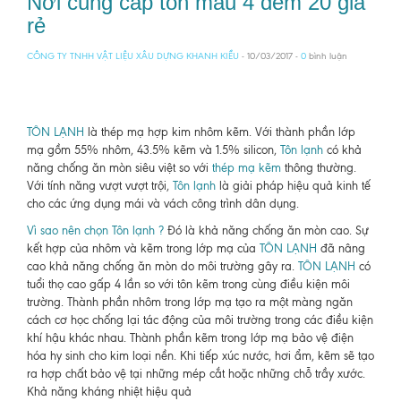
Nơi cung cấp tôn màu 4 dem 20 giá
rẻ
CÔNG TY TNHH VẬT LIỆU XÂU DỰNG KHANH KIỀU
- 10/03/2017 -
0
bình luận
TÔN LẠNH
là thép mạ hợp kim nhôm kẽm. Với thành phần lớp
mạ gồm 55% nhôm, 43.5% kẽm và 1.5% silicon,
Tôn lạnh
có khả
năng chống ăn mòn siêu việt so với
thép mạ kẽm
thông thường.
Với tính năng vượt vượt trội,
Tôn lạnh
là giải pháp hiệu quả kinh tế
cho các ứng dụng mái và vách công trình dân dụng.
Vì sao nên chọn Tôn lạnh ?
Đó là khả năng chống ăn mòn cao. Sự
kết hợp của nhôm và kẽm trong lớp mạ của
TÔN LẠNH
đã nâng
cao khả năng chống ăn mòn do môi trường gây ra.
TÔN LẠNH
có
tuổi thọ cao gấp 4 lần so với tôn kẽm trong cùng điều kiện môi
trường. Thành phần nhôm trong lớp mạ tạo ra một màng ngăn
cách cơ học chống lại tác động của môi trường trong các điều kiện
khí hậu khác nhau. Thành phần kẽm trong lớp mạ bảo vệ điện
hóa hy sinh cho kim loại nền. Khi tiếp xúc nước, hơi ẩm, kẽm sẽ tạo
ra hợp chất bảo vệ tại những mép cắt hoặc những chỗ trầy xước.
Khả năng kháng nhiệt hiệu quả