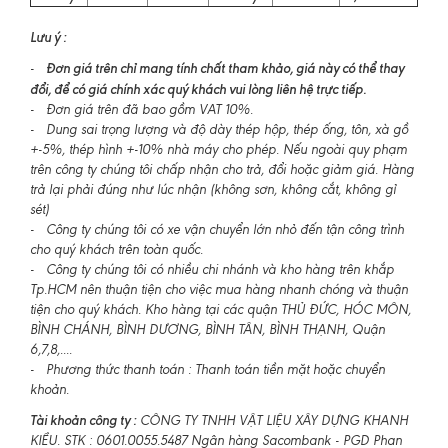
Lưu ý :
Đơn giá trên chỉ mang tính chất tham khảo, giá này có thể thay
-
đổi, để có giá chính xác quý khách vui lòng liên hệ trực tiếp.
- Đơn giá trên đã bao gồm VAT 10%.
- Dung sai trọng lượng và độ dày thép hộp, thép ống, tôn, xà gồ
+-5%, thép hình +-10% nhà máy cho phép. Nếu ngoài quy phạm
trên công ty chúng tôi chấp nhận cho trả, đổi hoặc giảm giá. Hàng
trả lại phải đúng như lúc nhận (không sơn, không cắt, không gỉ
sét)
- Công ty chúng tôi có xe vận chuyển lớn nhỏ đến tận công trình
cho quý khách trên toàn quốc.
- Công ty chúng tôi có nhiều chi nhánh và kho hàng trên khắp
Tp.HCM nên thuận tiện cho việc mua hàng nhanh chóng và thuận
tiện cho quý khách. Kho hàng tại các quận THỦ ĐỨC, HÓC MÔN,
BÌNH CHÁNH, BÌNH DƯƠNG, BÌNH TÂN, BÌNH THẠNH, Quận
6,7,8,....
- Phương thức thanh toán : Thanh toán tiền mặt hoặc chuyển
khoản.
Tài khoản công ty :
CÔNG TY TNHH VẬT LIỆU XÂY DỰNG KHANH
KIỀU. STK : 0601.0055.5487 Ngân hàng Sacombank - PGD Phan