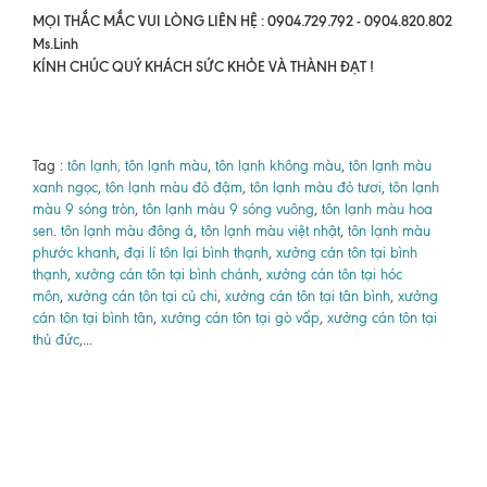
MỌI THẮC MẮC VUI LÒNG LIÊN HỆ : 0904.729.792 - 0904.820.802
Ms.Linh
KÍNH CHÚC QUÝ KHÁCH SỨC KHỎE VÀ THÀNH ĐẠT !
Tag :
tôn lạnh, tôn lạnh màu
,
tôn lạnh không màu
,
tôn lạnh màu
xanh ngọc
,
tôn lạnh màu đỏ đậm
,
tôn lạnh màu đỏ tươi
,
tôn lạnh
màu 9 sóng tròn
,
tôn lạnh màu 9 sóng vuông
,
tôn lạnh màu hoa
sen
.
tôn lạnh màu đông á
,
tôn lạnh màu việt nhật
,
tôn lạnh màu
phước khanh
,
đại lí tôn lại bình thạnh
,
xưởng cán tôn tại bình
thạnh
,
xưởng cán tôn tại bình chánh
,
xưởng cán tôn tại hóc
môn
,
xưởng cán tôn tại củ chi
,
xưởng cán tôn tại tân bình
,
xưởng
cán tôn tại bình tân
,
xưởng cán tôn tại gò vấp
,
xưởng cán tôn tại
thủ đức
,...