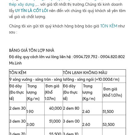
thép xây dựng
,... với giá tốt nhất thị trường.Chúng tôi kinh doanh
UY TÍN LÀ CỐT LÕI
lấy
nên đến với chúng tôi quý khách sẽ yên tâm
về giá và chất lượng.
Chúng tôi xin gửi tới quý khách hàng bảng báo giá
TÔN KẼM
như
sau :
BẢNG GIÁ TÔN LỢP NHÀ
Độ dày, quy cách lớn vui lòng liên hệ : 0904.729.792 - 0904.820.802
Ms.Linh
TÔN KẼM
TÔN LẠNH KHÔNG MÀU
9 sóng vuông - sóng tròn - sóng lafông - sóng ngói (+10.000đ/m)
Độ dày
Trọng
Đơn giá
Độ dày
Trọng
Đơn giá
(Đo thực
lượng
(Khổ
(Đo thực
lượng
(Khổ 1.07m)
tế)
(Kg/m)
1.07m)
tế)
(Kg/m)
2 dem 30
40,000
2 dem 80
1.90
2.40
51,500
3 dem 30
51,000
3 dem 00
3.00
2.60
53,500
3 dem 70
55,500
3 dem 10