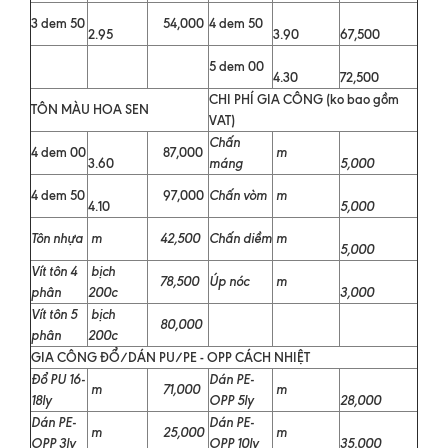
3 dem 50
54,000
4 dem 50
2.95
3.90
67,500
5 dem 00
4.30
72,500
CHI PHÍ GIA CÔNG (ko bao gồm
TÔN MÀU HOA SEN
VAT)
Chấn
4 dem 00
87,000
m
3.60
máng
5,000
4 dem 50
97,000
Chấn vòm
m
4.10
5,000
Tôn nhựa
m
42,500
Chấn diềm
m
5,000
Vít tôn 4
bịch
78,500
Úp nóc
m
phân
200c
3,000
Vít tôn 5
bịch
80,000
phân
200c
GIA CÔNG ĐỔ/DÁN PU/PE - OPP CÁCH NHIỆT
Đổ PU 16-
Dán PE-
m
71,000
m
18ly
OPP 5ly
28,000
Dán PE-
Dán PE-
m
25,000
m
OPP 3ly
OPP 10ly
35,000