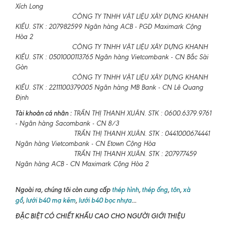
Xích Long
CÔNG TY TNHH VẬT LIỆU XÂY DỰNG KHANH
KIỀU. STK : 207982599 Ngân hàng ACB - PGD Maximark Cộng
Hòa 2
CÔNG TY TNHH VẬT LIỆU XÂY DỰNG KHANH
KIỀU. STK : 0501000113765 Ngân hàng Vietcombank - CN Bắc Sài
Gòn
CÔNG TY TNHH VẬT LIỆU XÂY DỰNG KHANH
KIỀU. STK : 2211100379005 Ngân hàng MB Bank - CN Lê Quang
Định
Tài khoản cá nhân :
TRẦN THỊ THANH XUÂN. STK : 0600.6379.9761
- Ngân hàng Sacombank - CN 8/3
TRẦN THỊ THANH XUÂN. STK : 0441000674441
Ngân hàng Vietcombank - CN Etown Cộng Hòa
TRẦN THỊ THANH XUÂN. STK : 207977459
Ngân hàng ACB - CN Maximark Cộng Hòa 2
Ngoài ra, chúng tôi còn cung cấp
thép hình
,
thép ống
,
tôn
,
xà
gồ
,
lưới b40 mạ kẽm
,
lưới b40 bọc nhựa
...
ĐẶC BIỆT CÓ CHIẾT KHẤU CAO CHO NGƯỜI GIỚI THIỆU