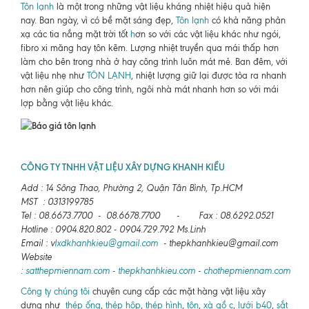
Tôn lạnh
là một trong những vật liệu kháng nhiệt hiệu quả hiện
nay. Ban ngày, vì có bề mặt sáng đẹp,
Tôn lạnh
có khả năng phản
xạ các tia nắng mặt trời tốt
h
ơn so với các vật liệu khác như ngói,
fibro xi măng hay tôn kẽm. Lượng nhiệt truyền qua mái thấp hơn
làm cho bên trong nhà ở hay công trình luôn mát mẻ. Ban đêm, với
vật liệu nhẹ như
TÔN LẠNH
, nhiệt lượng giữ lại được tỏa ra nhanh
hơn nên giúp cho công trình, ngôi nhà mát nhanh hơn so với mái
lợp bằng vật liệu khác.
CÔNG TY TNHH VẬT LIỆU XÂY DỰNG KHANH KIỀU
Add : 14 Sông Thao, Phường 2, Quận Tân Bình, Tp.HCM
MST : 0313199785
Tel : 08.6673.7700 - 08.6678.7700 - Fax : 08.6292.0521
Hotline : 0904.820.802 - 0904.729.792 Ms.Linh
Email : v
lxdkhanhkieu@gmail.com
- thepkhanhkieu@gmail.com
Website
:
satthepmiennam.com
-
thepkhanhkieu.com
-
chothepmiennam.com
Công ty chúng tôi
chuyên cung cấp các mặt hàng vật liệu xây
dựng như
thép ống
,
thép hộp
,
thép hình
,
tôn
,
xà gồ c
,
lưới b40
,
sắt