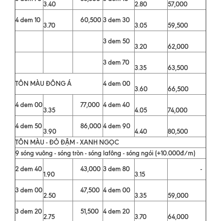
3.40
2.80
57,000
4 dem 10
60,500
3 dem 30
3.70
3.05
59,500
3 dem 50
3.20
62,000
3 dem 70
3.35
63,500
TÔN MÀU ĐÔNG Á
4 dem 00
3.60
66,500
4 dem 00
77,000
4 dem 40
3.35
4.05
74,000
4 dem 50
86,000
4 dem 90
3.90
4.40
80,500
TÔN MÀU - ĐỎ ĐẬM - XANH NGỌC
9 sóng vuông - sóng tròn - sóng lafông - sóng ngói (+10.000đ/m)
2 dem 40
43,000
3 dem 80
-
1.90
3.15
3 dem 00
47,500
4 dem 00
2.50
3.35
59,000
3 dem 20
51,500
4 dem 20
2.75
3.70
64,000