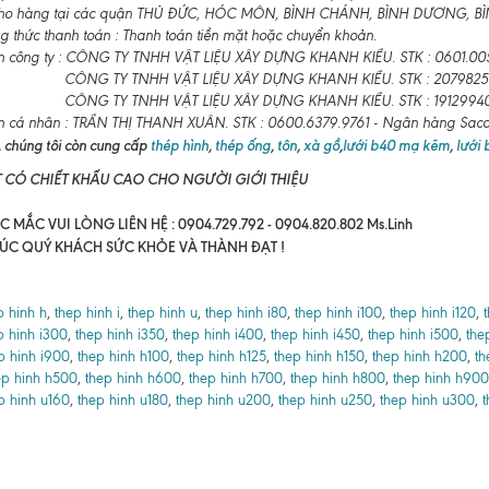
ho hàng tại các quận THỦ ĐỨC, HÓC MÔN, BÌNH CHÁNH, BÌNH DƯƠNG, BÌNH
 thức thanh toán : Thanh toán tiền mặt hoặc chuyển khoản.
n công ty : CÔNG TY TNHH VẬT LIỆU XÂY DỰNG KHANH KIỀU. STK : 0601.00
CÔNG TY TNHH VẬT LIỆU XÂY DỰNG KHANH KIỀU. STK : 2079825
CÔNG TY TNHH VẬT LIỆU XÂY DỰNG KHANH KIỀU. STK : 19129940
n cá nhân : TRẦN THỊ THANH XUÂN. STK : 0600.6379.9761 - Ngân hàng Sa
 chúng tôi còn cung cấp
thép hình
,
thép ống
,
tôn
,
xà gồ
,
lưới b40 mạ kẽm
,
lưới
T CÓ CHIẾT KHẤU CAO CHO NGƯỜI GIỚI THIỆU
 MẮC VUI LÒNG LIÊN HỆ : 0904.729.792 - 0904.820.802 Ms.Linh
ÚC QUÝ KHÁCH SỨC KHỎE VÀ THÀNH ĐẠT !
p hinh h
,
thep hinh i
,
thep hinh u
,
thep hinh i80
,
thep hinh i100
,
thep hinh i120
,
p hinh i300
,
thep hinh i350
,
thep hinh i400
,
thep hinh i450
,
thep hinh i500
,
the
p hinh i900
,
thep hinh h100
,
thep hinh h125
,
thep hinh h150
,
thep hinh h200
,
th
ep hinh h500
,
thep hinh h600
,
thep hinh h700
,
thep hinh h800
,
thep hinh h900
p hinh u160
,
thep hinh u180
,
thep hinh u200
,
thep hinh u250
,
thep hinh u300
,
t