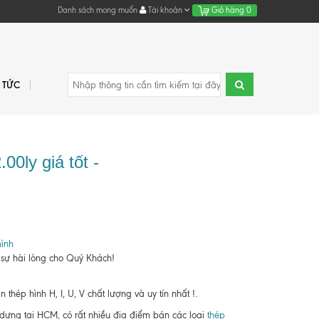
Danh sách mong muốn
Tài khoản
Giỏ hàng
0
N TỨC
0ly giá tốt -
ình
 sự hài lòng cho Quý Khách!
hép hình H, I, U, V chất lượng và uy tín nhất !.
y dựng tại HCM, có rất nhiều địa điểm bán các loại
thép