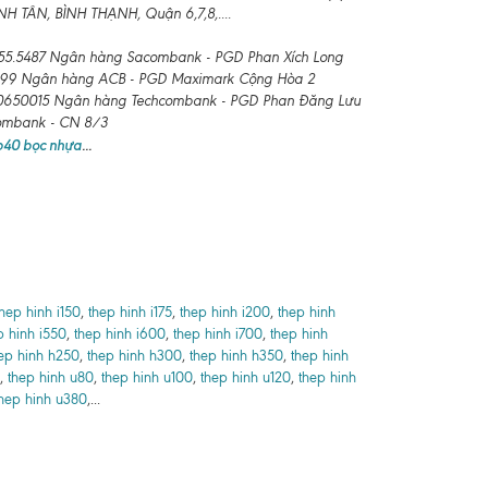
 TÂN, BÌNH THẠNH, Quận 6,7,8,....
55.5487 Ngân hàng Sacombank - PGD Phan Xích Long
99 Ngân hàng ACB - PGD Maximark Cộng Hòa 2
650015 Ngân hàng Techcombank - PGD Phan Đăng Lưu
combank - CN 8/3
 b40 bọc nhựa
...
thep hinh i150
,
thep hinh i175
,
thep hinh i200
,
thep hinh
p hinh i550
,
thep hinh i600
,
thep hinh i700
,
thep hinh
ep hinh h250
,
thep hinh h300
,
thep hinh h350
,
thep hinh
,
thep hinh u80
,
thep hinh u100
,
thep hinh u120
,
thep hinh
hep hinh u380
,...