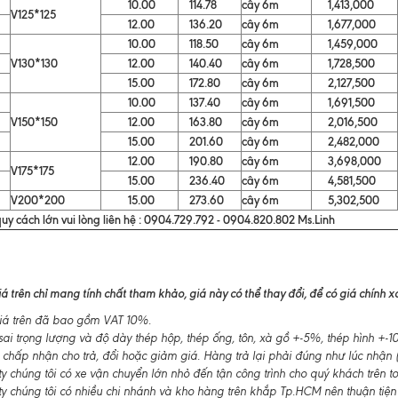
10.00
114.78
cây 6m
1,413,000
V125*125
12.00
136.20
cây 6m
1,677,000
10.00
118.50
cây 6m
1,459,000
V130*130
12.00
140.40
cây 6m
1,728,500
15.00
172.80
cây 6m
2,127,500
10.00
137.40
cây 6m
1,691,500
V150*150
12.00
163.80
cây 6m
2,016,500
15.00
201.60
cây 6m
2,482,000
12.00
190.80
cây 6m
3,698,000
V175*175
15.00
236.40
cây 6m
4,581,500
V200*200
15.00
273.60
cây 6m
5,302,500
uy cách lớn vui lòng liên hệ : 0904.729.792 - 0904.820.802 Ms.Linh
á trên chỉ mang tính chất tham khảo, giá này có thể thay đổi, để có giá chính xác
á trên đã bao gồm VAT 10%.
ai trọng lượng và độ dày thép hộp, thép ống, tôn, xà gồ +-5%, thép hình +
 chấp nhận cho trả, đổi hoặc giảm giá. Hàng trả lại phải đúng như lúc nhận (
 chúng tôi có xe vận chuyển lớn nhỏ đến tận công trình cho quý khách trên t
y chúng tôi có nhiều chi nhánh và kho hàng trên khắp Tp.HCM nên thuận tiện