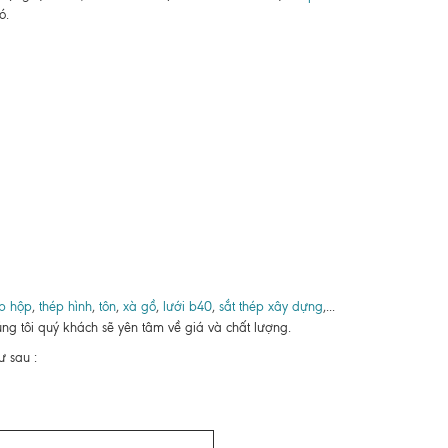
ó.
p hộp
,
thép hình
,
tôn
,
xà gồ
,
lưới b40
,
sắt thép xây dựng
,...
ng tôi quý khách sẽ yên tâm về giá và chất lượng.
 sau :