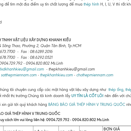
g để tìm một địa điểm uy tín chất lượng để mua
thép hình
H, I, U, V thì rất kh
 TNHH VẬT LIỆU XÂY DỰNG KHANH KIỀU
4 Sông Thao, Phường 2, Quận Tân Bình, Tp.HCM
6673.7700 - Fax : 08.6289.2016
6678.7700 - Fax : 08.6292.0521
: 0904.729.792 - 0904.820.802 Ms.Linh
vlxdkhanhkieu@gmail.com
- thepkhanhkieu@gmail.com
:
satthepmiennam.com
-
thepkhanhkieu.com
-
chothepmiennam.com
chúng tôi chuyên cung cấp các mặt hàng vật liệu xây dựng như
thép ống
,
thé
UY TÍN LÀ CỐT LÕI
ốt nhất thị trường.Chúng tôi kinh doanh lấy
nên đến với chú
i xin gửi tới quý khách hàng
BẢNG BÁO GIÁ THÉP HÌNH V TRUNG QUỐC
như
O GIÁ THÉP HÌNH V TRUNG QUỐC
uy cách lớn vui lòng liên hệ: 0904.729.792 - 0904.820.802 Ms.Linh
ĐƠN GIÁ