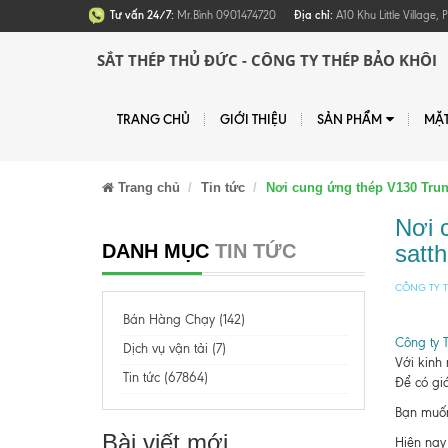
Tư vấn 24/7:
Mr.Bình 0901474720
Địa chỉ:
A10 Khu Little Village
SẮT THÉP THỦ ĐỨC - CÔNG TY THÉP BẢO KHÔI
TRANG CHỦ
GIỚI THIỆU
SẢN PHẨM
MẶ
Trang chủ
Tin tức
Nơi cung ứng thép V130 Trun
Nơi 
DANH MỤC
TIN TỨC
satt
CÔNG TY T
Bán Hàng Chạy (142)
Công ty 
Dịch vụ vận tải (7)
Với kinh
Tin tức (67864)
Để có giá
Bạn muốn 
Bài viết mới
Hiện nay 