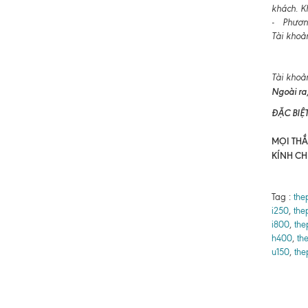
khách. K
- Phương
Tài khoả
Tài khoả
Ngoài ra,
ĐẶC BIỆ
MỌI THẮC
KÍNH CH
Tag :
the
i250
,
the
i800
,
the
h400
,
th
u150
,
the