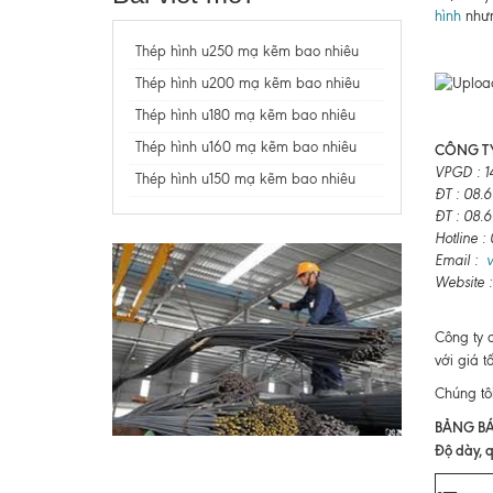
hình
nhưn
Thép hình u250 mạ kẽm bao nhiêu
Thép hình u200 mạ kẽm bao nhiêu
Thép hình u180 mạ kẽm bao nhiêu
Thép hình u160 mạ kẽm bao nhiêu
CÔNG TY
VPGD : 1
Thép hình u150 mạ kẽm bao nhiêu
ĐT : 08.
ĐT : 08.
Hotline 
Email :
Website 
Công ty 
với giá t
Chúng tô
BẢNG BÁ
Độ dày, q