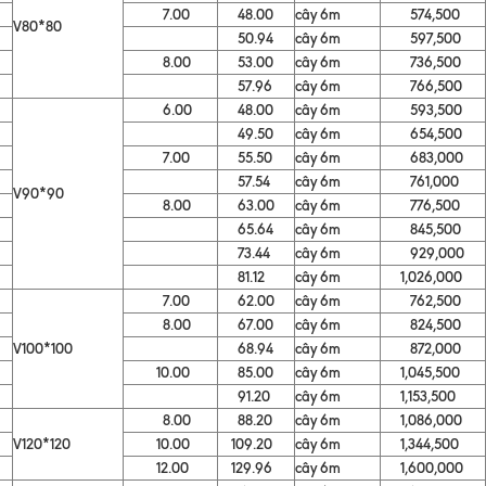
7.00
48.00
cây 6m
574,500
V80*80
50.94
cây 6m
597,500
8.00
53.00
cây 6m
736,500
57.96
cây 6m
766,500
6.00
48.00
cây 6m
593,500
49.50
cây 6m
654,500
7.00
55.50
cây 6m
683,000
57.54
cây 6m
761,000
V90*90
8.00
63.00
cây 6m
776,500
65.64
cây 6m
845,500
73.44
cây 6m
929,000
81.12
cây 6m
1,026,000
7.00
62.00
cây 6m
762,500
8.00
67.00
cây 6m
824,500
V100*100
68.94
cây 6m
872,000
10.00
85.00
cây 6m
1,045,500
91.20
cây 6m
1,153,500
8.00
88.20
cây 6m
1,086,000
V120*120
10.00
109.20
cây 6m
1,344,500
12.00
129.96
cây 6m
1,600,000