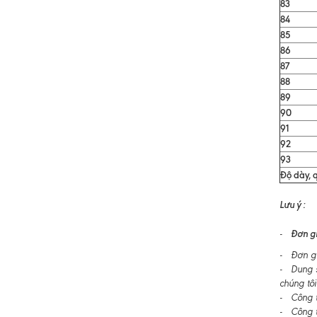
83
84
85
86
87
88
89
90
91
92
93
Độ dày, q
Lưu ý :
Đơn gi
-
- Đơn gi
- Dung s
chúng tôi
- Công ty
- Công t