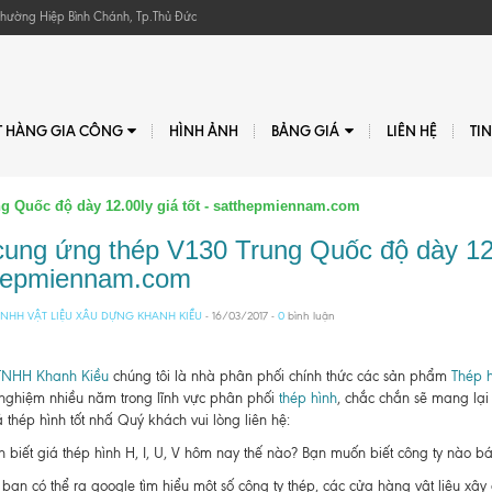
, Phường Hiệp Bình Chánh, Tp.Thủ Đức
T HÀNG GIA CÔNG
HÌNH ẢNH
BẢNG GIÁ
LIÊN HỆ
TI
g Quốc độ dày 12.00ly giá tốt - satthepmiennam.com
cung ứng thép V130 Trung Quốc độ dày 12.0
hepmiennam.com
NHH VẬT LIỆU XÂU DỰNG KHANH KIỀU
- 16/03/2017 -
0
bình luận
TNHH Khanh Kiều
chúng tôi là nhà phân phối chính thức các sản phẩm
Thép h
 nghiệm nhiều năm trong lĩnh vực phân phối
thép hình
, chắc chắn sẽ mang lại
 thép hình tốt nhấ Quý khách vui lòng liên hệ:
biết giá thép hình H, I, U, V hôm nay thế nào? Bạn muốn biết công ty nào bán t
bạn có thể ra google tìm hiểu một số công ty thép, các cửa hàng vật liệu xâ