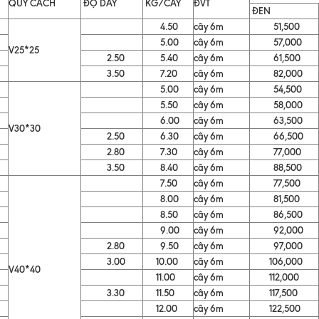
QUY CÁCH
ĐỘ DÀY
KG/CÂY
ĐVT
ĐEN
4.50
cây 6m
51,500
5.00
cây 6m
57,000
V25*25
2.50
5.40
cây 6m
61,500
3.50
7.20
cây 6m
82,000
5.00
cây 6m
54,500
5.50
cây 6m
58,000
6.00
cây 6m
63,500
V30*30
2.50
6.30
cây 6m
66,500
2.80
7.30
cây 6m
77,000
3.50
8.40
cây 6m
88,500
7.50
cây 6m
77,500
8.00
cây 6m
81,500
8.50
cây 6m
86,500
9.00
cây 6m
92,000
2.80
9.50
cây 6m
97,000
3.00
10.00
cây 6m
106,000
V40*40
11.00
cây 6m
112,000
3.30
11.50
cây 6m
117,500
12.00
cây 6m
122,500