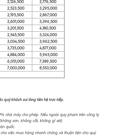
2,126,500
2,776,500
2,523,500
3,295,000
2,195,500
2,867,000
2,601,000
3,396,500
3,201,500
4,180,500
2,545,500
3,324,000
3,034,500
3,962,500
3,735,000
4,877,000
4,884,000
5,965,000
6,051,000
7,389,500
7,003,000
8,553,000
 quý khách vui lòng liên hệ trực tiếp.
-10% nhà máy cho phép. Nếu ngoài quy phạm trên công ty
không sơn, không cắt, không gỉ sét)
oàn quốc.
 cho việc mua hàng nhanh chóng và thuận tiện cho quý