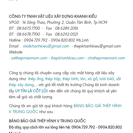
CÔNG TY TNHH VẬT LIỆU XÂY DỰNG KHANH KIỀU
VPGD : 14 Sông Thao, Phường 2, Quận Tân Bình, Tp.HCM
ĐT : 08.6673.7700 - Fax : 08.6289.2016
ĐT : 08.6678.7700 - Fax : 08.6292.0521
Hotline : 0904.729.792 - 0904.820.802 Ms.Linh
Email :
vlxdkhanhkieu@gmail.com
- thepkhanhkieu@gmail.com
Website
:
satthepmiennam.com
-
thepkhanhkieu.com
-
chothepmiennam.com
Công ty chúng tôi chuyên cung cấp các mặt hàng vật liệu xây
dựng như
thép ống
,
thép hộp
,
thép hình
,
tôn
,
xà gồ
,
lưới b40
,
sắt
thép xây dựng
,... với giá tốt nhất thị trường.Chúng tôi kinh doanh
UY TÍN LÀ CỐT LÕI
lấy
nên đến với chúng tôi quý khách sẽ yên
tâm về giá và chất lượng.
Chúng tôi xin gửi tới quý khách hàng
BẢNG BÁO GIÁ THÉP HÌNH
V TRUNG QUỐC
như sau :
BẢNG BÁO GIÁ THÉP HÌNH V TRUNG QUỐC
Độ dày, quy cách lớn vui lòng liên hệ: 0904.729.792 - 0904.820.802