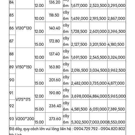
84
136.20
12.00
6m
1,677,000
2,523,500
3,295,000
cây
85
118.50
10.00
6m
1,459,000
2,195,500
2,867,000
cây
86
V130*130
140.40
12.00
6m
1,728,500
2,601,000
3,396,500
cây
87
172.80
15.00
6m
2,127,500
3,201,500
4,180,500
cây
88
137.40
10.00
6m
1,691,500
2,545,500
3,324,000
cây
89
V150*150
163.80
12.00
6m
2,016,500
3,034,500
3,962,500
cây
90
201.60
15.00
6m
2,482,000
3,735,000
4,877,000
cây
91
190.80
12.00
6m
3,698,000
4,884,000
5,965,000
V175*175
cây
92
236.40
15.00
6m
4,581,500
6,051,000
7,389,500
cây
93
V200*200
273.60
15.00
6m
5,302,500
7,003,000
8,553,000
Độ dày, quy cách lớn vui lòng liên hệ : 0904.729.792 - 0904.820.802
Ms.Linh