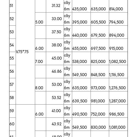
cây
51
31.32
6m
435,000
635,000
814,000
cây
52
33.00
5.00
6m
395,000
605,500
794,500
cây
53
37.50
6m
440,000
679,500
894,000
cây
54
38.00
6.00
6m
455,000
697,500
915,000
V75*75
cây
55
45.00
7.00
6m
538,000
825,000
1,082,500
cây
56
46.86
6m
549,500
848,500
1,116,500
cây
57
53.00
8.00
6m
635,000
973,000
1,276,500
cây
58
53.52
6m
639,500
981,000
1,287,000
cây
59
41.00
6.00
6m
490,500
752,000
986,500
cây
60
43.92
6m
549,500
830,000
1,081,000
cây
61
48.00