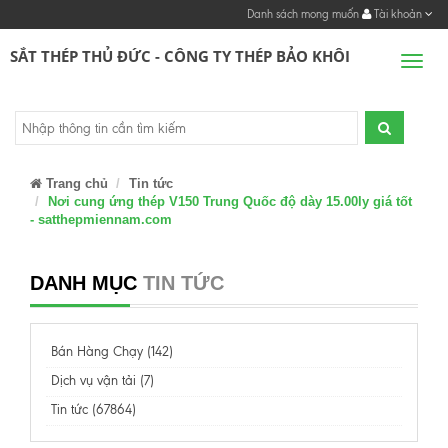
Danh sách mong muốn
Tài khoản
SẮT THÉP THỦ ĐỨC - CÔNG TY THÉP BẢO KHÔI
Men
Trang chủ
Tin tức
Nơi cung ứng thép V150 Trung Quốc độ dày 15.00ly giá tốt
- satthepmiennam.com
DANH MỤC
TIN TỨC
Bán Hàng Chạy (142)
Dịch vụ vận tải (7)
Tin tức (67864)