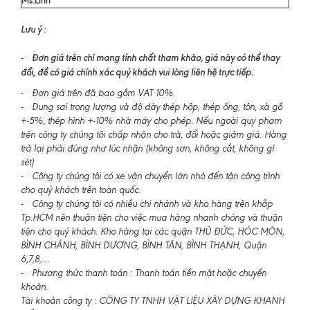
Lưu ý :
Đơn giá trên chỉ mang tính chất tham khảo, giá này có thể thay
-
đổi, để có giá chính xác quý khách vui lòng liên hệ trực tiếp.
- Đơn giá trên đã bao gồm VAT 10%.
- Dung sai trọng lượng và độ dày thép hộp, thép ống, tôn, xà gồ
+-5%, thép hình +-10% nhà máy cho phép. Nếu ngoài quy phạm
trên công ty chúng tôi chấp nhận cho trả, đổi hoặc giảm giá. Hàng
trả lại phải đúng như lúc nhận (không sơn, không cắt, không gỉ
sét)
- Công ty chúng tôi có xe vận chuyển lớn nhỏ đến tận công trình
cho quý khách trên toàn quốc.
- Công ty chúng tôi có nhiều chi nhánh và kho hàng trên khắp
Tp.HCM nên thuận tiện cho việc mua hàng nhanh chóng và thuận
tiện cho quý khách. Kho hàng tại các quận THỦ ĐỨC, HÓC MÔN,
BÌNH CHÁNH, BÌNH DƯƠNG, BÌNH TÂN, BÌNH THẠNH, Quận
6,7,8,....
- Phương thức thanh toán : Thanh toán tiền mặt hoặc chuyển
khoản.
Tài khoản công ty : CÔNG TY TNHH VẬT LIỆU XÂY DỰNG KHANH