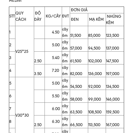
Ms.Linh
ĐƠN GIÁ
QUY
ĐỘ
STT
KG/CÂY
ĐVT
NHÚNG
CÁCH
DÀY
ĐEN
MẠ KẼM
KẼM
cây
1
4.50
6m
51,500
85,000
123,500
cây
2
5.00
6m
57,000
94,500
137,000
V25*25
cây
3
5.40
2.50
6m
61,500
102,000
147,500
cây
4
7.20
3.50
6m
82,000
136,000
197,000
cây
5
5.00
6m
54,500
92,000
134,500
cây
6
5.50
6m
58,000
99,000
146,000
cây
7
6.00
6m
63,500
108,500
159,500
V30*30
cây
8
6.30
2.50
6m
66,500
113,500
167,000
cây