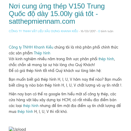
Nơi cung ứng thép V150 Trung
Quốc độ dày 15.00ly giá tốt -
satthepmiennam.com
CÔNG TY TNHH VẬT LIỆU XÂU DỰNG KHANH KIỀU
- 16/03/2017 -
0
bình luận
Công ty TNHH Khanh Kiều
chúng tôi là nhà phân phối chính thức
các sản phẩm
Thép hình
Với kinh nghiệm nhiều năm trong lĩnh vực phân phối
thép hình
,
chắc chắn sẽ mang lại sự hài lòng cho Quý Khách!
Để có giá thép hình tốt nhấ Quý khách vui lòng liên hệ:
Bạn muốn biết giá thép hình H, I, U, V hôm nay thế nào? Bạn muốn
biết công ty nào bán thép hình H, I, U, V chất lượng và uy tín nhất !.
Hiện nay bạn có thể ra google tìm hiểu một số công ty thép, các
cửa hàng vật liệu xây dựng tại HCM, có rất nhiều địa điểm bán
các loại
thép hình
nhưng để tìm một địa điểm uy tín chất lượng để
mua
thép hình
H, I, U, V thì rất khó.