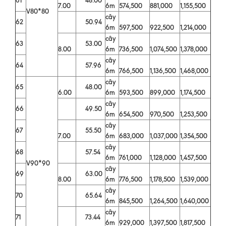
7.00
6m
574,500
881,000
1,155,500
V80*80
cây
62
50.94
6m
597,500
922,500
1,214,000
cây
63
53.00
8.00
6m
736,500
1,074,500
1,378,000
cây
64
57.96
6m
766,500
1,136,500
1,468,000
cây
65
48.00
6.00
6m
593,500
899,000
1,174,500
cây
66
49.50
6m
654,500
970,500
1,253,500
cây
67
55.50
7.00
6m
683,000
1,037,000
1,354,500
cây
68
57.54
6m
761,000
1,128,000
1,457,500
V90*90
cây
69
63.00
8.00
6m
776,500
1,178,500
1,539,000
cây
70
65.64
6m
845,500
1,264,500
1,640,000
cây
71
73.44
6m
929,000
1,397,500
1,817,500