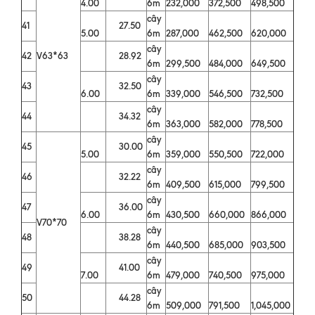
4.00
6m
232,000
372,500
498,500
cây
41
27.50
5.00
6m
287,000
462,500
620,000
cây
42
V63*63
28.92
6m
299,500
484,000
649,500
cây
43
32.50
6.00
6m
339,000
546,500
732,500
cây
44
34.32
6m
363,000
582,000
778,500
cây
45
30.00
5.00
6m
359,000
550,500
722,000
cây
46
32.22
6m
409,500
615,000
799,500
cây
47
36.00
6.00
6m
430,500
660,000
866,000
V70*70
cây
48
38.28
6m
440,500
685,000
903,500
cây
49
41.00
7.00
6m
479,000
740,500
975,000
cây
50
44.28
6m
509,000
791,500
1,045,000