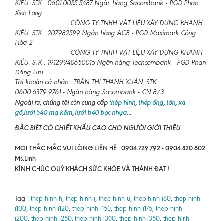
KIỀU. STK : 0601.0055.5487 Ngân hàng Sacombank - PGD Phan
Xích Long
CÔNG TY TNHH VẬT LIỆU XÂY DỰNG KHANH
KIỀU. STK : 207982599 Ngân hàng ACB - PGD Maximark Cộng
Hòa 2
CÔNG TY TNHH VẬT LIỆU XÂY DỰNG KHANH
KIỀU. STK : 19129940650015 Ngân hàng Techcombank - PGD Phan
Đăng Lưu
Tài khoản cá nhân : TRẦN THỊ THANH XUÂN. STK :
0600.6379.9761 - Ngân hàng Sacombank - CN 8/3
Ngoài ra, chúng tôi còn cung cấp
thép hình
,
thép ống
,
tôn
,
xà
gồ
,
lưới b40 mạ kẽm
,
lưới b40 bọc nhựa
...
ĐẶC BIỆT CÓ CHIẾT KHẤU CAO CHO NGƯỜI GIỚI THIỆU
MỌI THẮC MẮC VUI LÒNG LIÊN HỆ : 0904.729.792 - 0904.820.802
Ms.Linh
KÍNH CHÚC QUÝ KHÁCH SỨC KHỎE VÀ THÀNH ĐẠT !
Tag :
thep hinh h
,
thep hinh i
,
thep hinh u
,
thep hinh i80
,
thep hinh
i100
,
thep hinh i120
,
thep hinh i150
,
thep hinh i175
,
thep hinh
i200
,
thep hinh i250
,
thep hinh i300
,
thep hinh i350
,
thep hinh