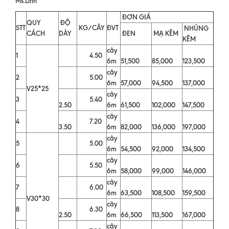
Ms.Linh
ĐƠN GIÁ
QUY
ĐỘ
STT
KG/CÂY
ĐVT
NHÚNG
CÁCH
DÀY
ĐEN
MẠ KẼM
KẼM
cây
1
4.50
6m
51,500
85,000
123,500
cây
2
5.00
6m
57,000
94,500
137,000
V25*25
cây
3
5.40
2.50
6m
61,500
102,000
147,500
cây
4
7.20
3.50
6m
82,000
136,000
197,000
cây
5
5.00
6m
54,500
92,000
134,500
cây
6
5.50
6m
58,000
99,000
146,000
cây
7
6.00
6m
63,500
108,500
159,500
V30*30
cây
8
6.30
2.50
6m
66,500
113,500
167,000
cây