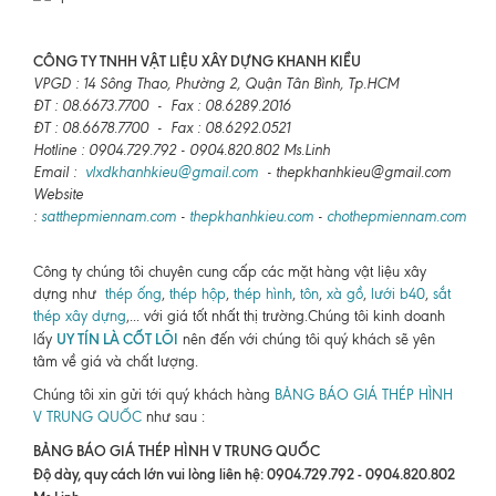
CÔNG TY TNHH VẬT LIỆU XÂY DỰNG KHANH KIỀU
VPGD : 14 Sông Thao, Phường 2, Quận Tân Bình, Tp.HCM
ĐT : 08.6673.7700 - Fax : 08.6289.2016
ĐT : 08.6678.7700 - Fax : 08.6292.0521
Hotline : 0904.729.792 - 0904.820.802 Ms.Linh
Email :
vlxdkhanhkieu@gmail.com
- thepkhanhkieu@gmail.com
Website
:
satthepmiennam.com
-
thepkhanhkieu.com
-
chothepmiennam.com
Công ty chúng tôi chuyên cung cấp các mặt hàng vật liệu xây
dựng như
thép ống
,
thép hộp
,
thép hình
,
tôn
,
xà gồ
,
lưới b40
,
sắt
thép xây dựng
,... với giá tốt nhất thị trường.Chúng tôi kinh doanh
UY TÍN LÀ CỐT LÕI
lấy
nên đến với chúng tôi quý khách sẽ yên
tâm về giá và chất lượng.
Chúng tôi xin gửi tới quý khách hàng
BẢNG BÁO GIÁ THÉP HÌNH
V TRUNG QUỐC
như sau :
BẢNG BÁO GIÁ THÉP HÌNH V TRUNG QUỐC
Độ dày, quy cách lớn vui lòng liên hệ: 0904.729.792 - 0904.820.802