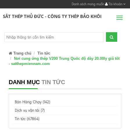
Danh sách mong muốn
Tài khoản
SẮT THÉP THỦ ĐỨC - CÔNG TY THÉP BẢO KHÔI
Men
Trang chủ
Tin tức
Nơi cung ứng thép V200 Trung Quốc độ dày 20.00ly giá tốt
- satthepmiennam.com
DANH MỤC
TIN TỨC
Bán Hàng Chạy (142)
Dịch vụ vận tải (7)
Tin tức (67864)