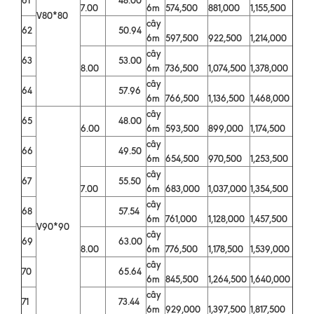
7.00
6m
574,500
881,000
1,155,500
V80*80
cây
62
50.94
6m
597,500
922,500
1,214,000
cây
63
53.00
8.00
6m
736,500
1,074,500
1,378,000
cây
64
57.96
6m
766,500
1,136,500
1,468,000
cây
65
48.00
6.00
6m
593,500
899,000
1,174,500
cây
66
49.50
6m
654,500
970,500
1,253,500
cây
67
55.50
7.00
6m
683,000
1,037,000
1,354,500
cây
68
57.54
6m
761,000
1,128,000
1,457,500
V90*90
cây
69
63.00
8.00
6m
776,500
1,178,500
1,539,000
cây
70
65.64
6m
845,500
1,264,500
1,640,000
cây
71
73.44
6m
929,000
1,397,500
1,817,500