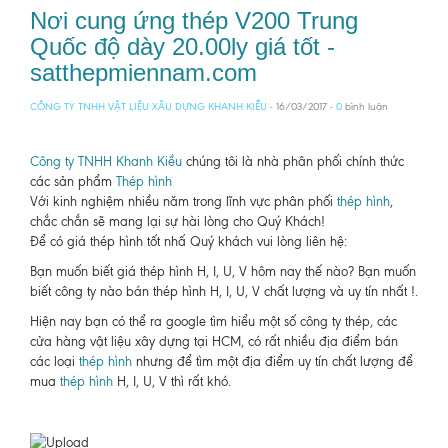
Nơi cung ứng thép V200 Trung
Quốc độ dày 20.00ly giá tốt -
satthepmiennam.com
CÔNG TY TNHH VẬT LIỆU XÂU DỰNG KHANH KIỀU
- 16/03/2017 -
0
bình luận
Công ty TNHH Khanh Kiều
chúng tôi là nhà phân phối chính thức
các sản phẩm
Thép hình
Với kinh nghiệm nhiều năm trong lĩnh vực phân phối
thép hình
,
chắc chắn sẽ mang lại sự hài lòng cho Quý Khách!
Để có giá thép hình tốt nhấ Quý khách vui lòng liên hệ:
Bạn muốn biết giá thép hình H, I, U, V hôm nay thế nào? Bạn muốn
biết công ty nào bán thép hình H, I, U, V chất lượng và uy tín nhất !.
Hiện nay bạn có thể ra google tìm hiểu một số công ty thép, các
cửa hàng vật liệu xây dựng tại HCM, có rất nhiều địa điểm bán
các loại
thép hình
nhưng để tìm một địa điểm uy tín chất lượng để
mua
thép hình
H, I, U, V thì rất khó.