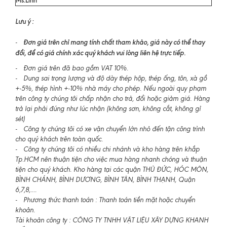
Lưu ý :
Đơn giá trên chỉ mang tính chất tham khảo, giá này có thể thay
-
đổi, để có giá chính xác quý khách vui lòng liên hệ trực tiếp.
- Đơn giá trên đã bao gồm VAT 10%.
- Dung sai trọng lượng và độ dày thép hộp, thép ống, tôn, xà gồ
+-5%, thép hình +-10% nhà máy cho phép. Nếu ngoài quy phạm
trên công ty chúng tôi chấp nhận cho trả, đổi hoặc giảm giá. Hàng
trả lại phải đúng như lúc nhận (không sơn, không cắt, không gỉ
sét)
- Công ty chúng tôi có xe vận chuyển lớn nhỏ đến tận công trình
cho quý khách trên toàn quốc.
- Công ty chúng tôi có nhiều chi nhánh và kho hàng trên khắp
Tp.HCM nên thuận tiện cho việc mua hàng nhanh chóng và thuận
tiện cho quý khách. Kho hàng tại các quận THỦ ĐỨC, HÓC MÔN,
BÌNH CHÁNH, BÌNH DƯƠNG, BÌNH TÂN, BÌNH THẠNH, Quận
6,7,8,....
- Phương thức thanh toán : Thanh toán tiền mặt hoặc chuyển
khoản.
Tài khoản công ty : CÔNG TY TNHH VẬT LIỆU XÂY DỰNG KHANH