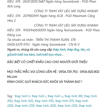
KIỀU. STK : 0601.0055.5487 Ngân hàng Sacombank - PGD Phan
Xích Long
CÔNG TY TNHH VẬT LIỆU XÂY DỰNG KHANH
KIỀU. STK : 207982599 Ngân hàng ACB - PGD Maximark Cộng
Hòa 2
CÔNG TY TNHH VẬT LIỆU XÂY DỰNG KHANH
KIỀU. STK : 19129940650015 Ngân hàng Techcombank - PGD Phan
Đăng Lưu
Tài khoản cá nhân : TRẦN THỊ THANH XUÂN. STK :
0600.6379.9761 - Ngân hàng Sacombank - CN 8/3
Ngoài ra, chúng tôi còn cung cấp
thép hình
,
thép ống
,
tôn
,
xà
gồ
,
lưới b40 mạ kẽm
,
lưới b40 bọc nhựa
...
ĐẶC BIỆT CÓ CHIẾT KHẤU CAO CHO NGƯỜI GIỚI THIỆU
MỌI THẮC MẮC VUI LÒNG LIÊN HỆ : 0904.729.792 - 0904.820.802
Ms.Linh
KÍNH CHÚC QUÝ KHÁCH SỨC KHỎE VÀ THÀNH ĐẠT !
Tag :
thep hinh h
,
thep hinh i
,
thep hinh u
,
thep hinh i80
,
thep hinh
i100
,
thep hinh i120
,
thep hinh i150
,
thep hinh i175
,
thep hinh
i200
,
thep hinh i250
,
thep hinh i300
,
thep hinh i350
,
thep hinh