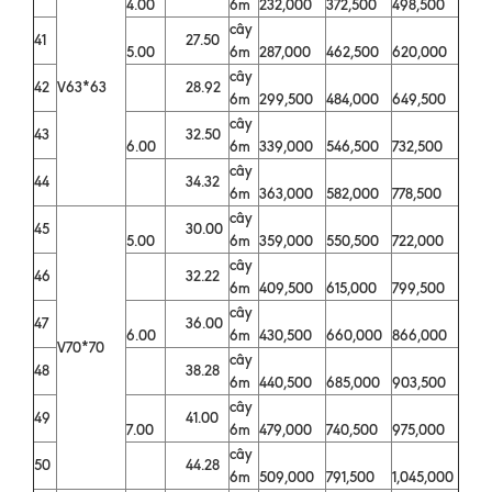
4.00
6m
232,000
372,500
498,500
cây
41
27.50
5.00
6m
287,000
462,500
620,000
cây
42
V63*63
28.92
6m
299,500
484,000
649,500
cây
43
32.50
6.00
6m
339,000
546,500
732,500
cây
44
34.32
6m
363,000
582,000
778,500
cây
45
30.00
5.00
6m
359,000
550,500
722,000
cây
46
32.22
6m
409,500
615,000
799,500
cây
47
36.00
6.00
6m
430,500
660,000
866,000
V70*70
cây
48
38.28
6m
440,500
685,000
903,500
cây
49
41.00
7.00
6m
479,000
740,500
975,000
cây
50
44.28
6m
509,000
791,500
1,045,000