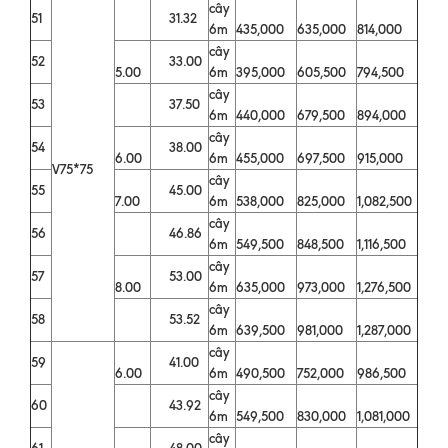
cây
51
31.32
6m
435,000
635,000
814,000
cây
52
33.00
5.00
6m
395,000
605,500
794,500
cây
53
37.50
6m
440,000
679,500
894,000
cây
54
38.00
6.00
6m
455,000
697,500
915,000
V75*75
cây
55
45.00
7.00
6m
538,000
825,000
1,082,500
cây
56
46.86
6m
549,500
848,500
1,116,500
cây
57
53.00
8.00
6m
635,000
973,000
1,276,500
cây
58
53.52
6m
639,500
981,000
1,287,000
cây
59
41.00
6.00
6m
490,500
752,000
986,500
cây
60
43.92
6m
549,500
830,000
1,081,000
cây
61
48.00