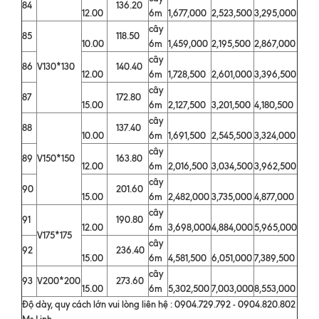
84
136.20
12.00
6m
1,677,000
2,523,500
3,295,000
cây
85
118.50
10.00
6m
1,459,000
2,195,500
2,867,000
cây
86
V130*130
140.40
12.00
6m
1,728,500
2,601,000
3,396,500
cây
87
172.80
15.00
6m
2,127,500
3,201,500
4,180,500
cây
88
137.40
10.00
6m
1,691,500
2,545,500
3,324,000
cây
89
V150*150
163.80
12.00
6m
2,016,500
3,034,500
3,962,500
cây
90
201.60
15.00
6m
2,482,000
3,735,000
4,877,000
cây
91
190.80
12.00
6m
3,698,000
4,884,000
5,965,000
V175*175
cây
92
236.40
15.00
6m
4,581,500
6,051,000
7,389,500
cây
93
V200*200
273.60
15.00
6m
5,302,500
7,003,000
8,553,000
Độ dày, quy cách lớn vui lòng liên hệ : 0904.729.792 - 0904.820.802
Ms.Linh