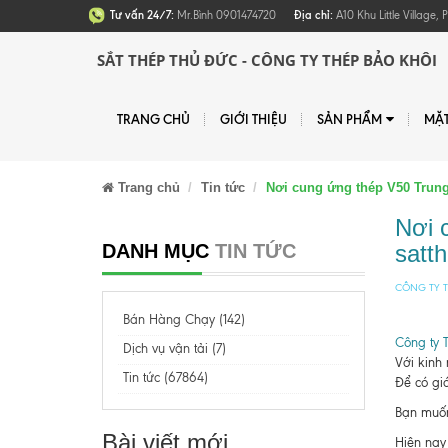
Tư vấn 24/7:
Mr.Bình 0901474720
Địa chỉ:
A10 Khu Little Village
SẮT THÉP THỦ ĐỨC - CÔNG TY THÉP BẢO KHÔI
TRANG CHỦ
GIỚI THIỆU
SẢN PHẨM
MẶ
Trang chủ
Tin tức
Nơi cung ứng thép V50 Trung
Nơi 
DANH MỤC
TIN TỨC
satt
CÔNG TY T
Bán Hàng Chạy (142)
Công ty 
Dịch vụ vận tải (7)
Với kinh
Tin tức (67864)
Để có giá
Bạn muốn 
Bài viết mới
Hiện nay 