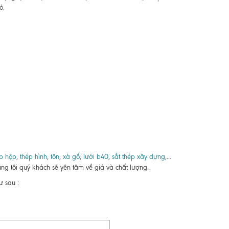
ó.
p hộp
,
thép hình
,
tôn
,
xà gồ
,
lưới b40
,
sắt thép xây dựng
,...
ng tôi quý khách sẽ yên tâm về giá và chất lượng.
 sau :