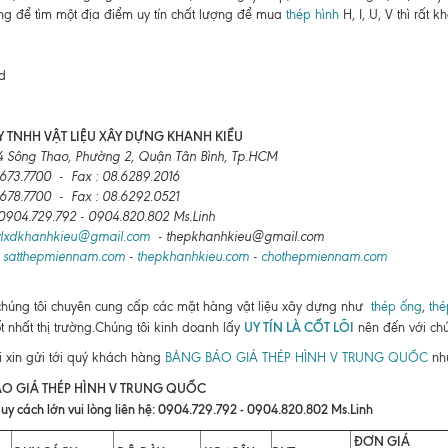
g để tìm một địa điểm uy tín chất lượng để mua
thép hình
H, I, U, V thì rất kh
 TNHH VẬT LIỆU XÂY DỰNG KHANH KIỀU
4 Sông Thao, Phường 2, Quận Tân Bình, Tp.HCM
6673.7700 - Fax : 08.6289.2016
6678.7700 - Fax : 08.6292.0521
: 0904.729.792 - 0904.820.802 Ms.Linh
vlxdkhanhkieu@gmail.com
- thepkhanhkieu@gmail.com
:
satthepmiennam.com
-
thepkhanhkieu.com
-
chothepmiennam.com
chúng tôi chuyên cung cấp các mặt hàng vật liệu xây dựng như
thép ống
,
thé
UY TÍN LÀ CỐT LÕI
ốt nhất thị trường.Chúng tôi kinh doanh lấy
nên đến với chú
i xin gửi tới quý khách hàng
BẢNG BÁO GIÁ THÉP HÌNH V TRUNG QUỐC
như
O GIÁ THÉP HÌNH V TRUNG QUỐC
uy cách lớn vui lòng liên hệ: 0904.729.792 - 0904.820.802 Ms.Linh
ĐƠN GIÁ