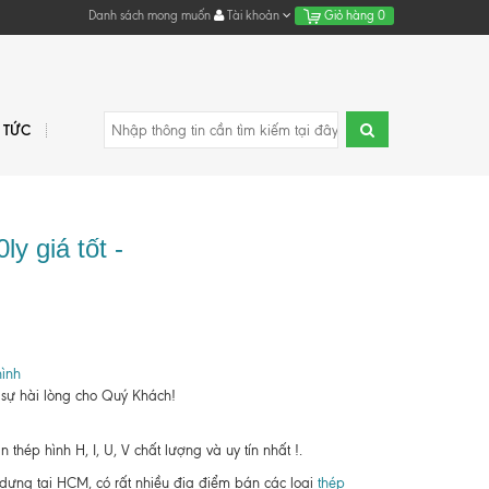
Danh sách mong muốn
Tài khoản
Giỏ hàng
0
N TỨC
y giá tốt -
ình
 sự hài lòng cho Quý Khách!
hép hình H, I, U, V chất lượng và uy tín nhất !.
y dựng tại HCM, có rất nhiều địa điểm bán các loại
thép