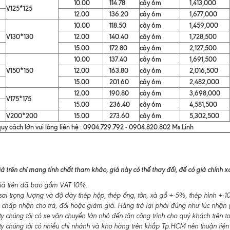
10.00
114.78
cây 6m
1,413,000
V125*125
12.00
136.20
cây 6m
1,677,000
10.00
118.50
cây 6m
1,459,000
V130*130
12.00
140.40
cây 6m
1,728,500
15.00
172.80
cây 6m
2,127,500
10.00
137.40
cây 6m
1,691,500
V150*150
12.00
163.80
cây 6m
2,016,500
15.00
201.60
cây 6m
2,482,000
12.00
190.80
cây 6m
3,698,000
V175*175
15.00
236.40
cây 6m
4,581,500
V200*200
15.00
273.60
cây 6m
5,302,500
uy cách lớn vui lòng liên hệ : 0904.729.792 - 0904.820.802 Ms.Linh
á trên chỉ mang tính chất tham khảo, giá này có thể thay đổi, để có giá chính xác
á trên đã bao gồm VAT 10%.
ai trọng lượng và độ dày thép hộp, thép ống, tôn, xà gồ +-5%, thép hình +
 chấp nhận cho trả, đổi hoặc giảm giá. Hàng trả lại phải đúng như lúc nhận (
 chúng tôi có xe vận chuyển lớn nhỏ đến tận công trình cho quý khách trên t
y chúng tôi có nhiều chi nhánh và kho hàng trên khắp Tp.HCM nên thuận tiện