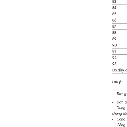
83
84
85
86
87
88
89
90
91
92
93
Độ dày, q
Lưu ý :
Đơn gi
-
- Đơn gi
- Dung s
chúng tôi
- Công ty
- Công t