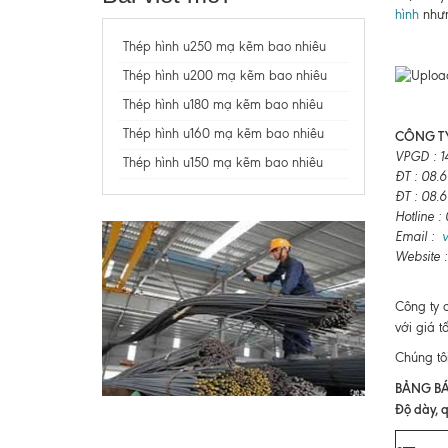
hình
nhưn
Thép hình u250 mạ kẽm bao nhiêu
Thép hình u200 mạ kẽm bao nhiêu
Thép hình u180 mạ kẽm bao nhiêu
Thép hình u160 mạ kẽm bao nhiêu
CÔNG TY
VPGD : 1
Thép hình u150 mạ kẽm bao nhiêu
ĐT : 08.
ĐT : 08.
Hotline 
Email :
Website 
Công ty 
với giá t
Chúng tô
BẢNG BÁ
Độ dày, q