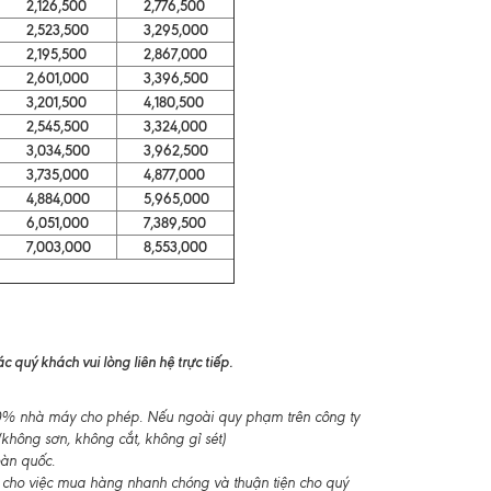
2,126,500
2,776,500
2,523,500
3,295,000
2,195,500
2,867,000
2,601,000
3,396,500
3,201,500
4,180,500
2,545,500
3,324,000
3,034,500
3,962,500
3,735,000
4,877,000
4,884,000
5,965,000
6,051,000
7,389,500
7,003,000
8,553,000
 quý khách vui lòng liên hệ trực tiếp.
-10% nhà máy cho phép. Nếu ngoài quy phạm trên công ty
không sơn, không cắt, không gỉ sét)
oàn quốc.
 cho việc mua hàng nhanh chóng và thuận tiện cho quý