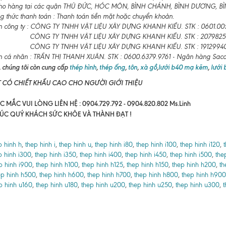
ho hàng tại các quận THỦ ĐỨC, HÓC MÔN, BÌNH CHÁNH, BÌNH DƯƠNG, BÌNH
 thức thanh toán : Thanh toán tiền mặt hoặc chuyển khoản.
n công ty : CÔNG TY TNHH VẬT LIỆU XÂY DỰNG KHANH KIỀU. STK : 0601.00
CÔNG TY TNHH VẬT LIỆU XÂY DỰNG KHANH KIỀU. STK : 2079825
CÔNG TY TNHH VẬT LIỆU XÂY DỰNG KHANH KIỀU. STK : 19129940
n cá nhân : TRẦN THỊ THANH XUÂN. STK : 0600.6379.9761 - Ngân hàng Sa
 chúng tôi còn cung cấp
thép hình
,
thép ống
,
tôn
,
xà gồ
,
lưới b40 mạ kẽm
,
lưới
T CÓ CHIẾT KHẤU CAO CHO NGƯỜI GIỚI THIỆU
 MẮC VUI LÒNG LIÊN HỆ : 0904.729.792 - 0904.820.802 Ms.Linh
ÚC QUÝ KHÁCH SỨC KHỎE VÀ THÀNH ĐẠT !
p hinh h
,
thep hinh i
,
thep hinh u
,
thep hinh i80
,
thep hinh i100
,
thep hinh i120
,
p hinh i300
,
thep hinh i350
,
thep hinh i400
,
thep hinh i450
,
thep hinh i500
,
the
p hinh i900
,
thep hinh h100
,
thep hinh h125
,
thep hinh h150
,
thep hinh h200
,
th
ep hinh h500
,
thep hinh h600
,
thep hinh h700
,
thep hinh h800
,
thep hinh h900
p hinh u160
,
thep hinh u180
,
thep hinh u200
,
thep hinh u250
,
thep hinh u300
,
t