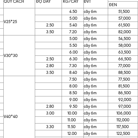
QUY CÁCH
ĐỘ DÀY
KG/CÂY
ĐVT
ĐEN
4.50
cây 6m
51,500
5.00
cây 6m
57,000
V25*25
2.50
5.40
cây 6m
61,500
3.50
7.20
cây 6m
82,000
5.00
cây 6m
54,500
5.50
cây 6m
58,000
6.00
cây 6m
63,500
V30*30
2.50
6.30
cây 6m
66,500
2.80
7.30
cây 6m
77,000
3.50
8.40
cây 6m
88,500
7.50
cây 6m
77,500
8.00
cây 6m
81,500
8.50
cây 6m
86,500
9.00
cây 6m
92,000
2.80
9.50
cây 6m
97,000
3.00
10.00
cây 6m
106,000
V40*40
11.00
cây 6m
112,000
3.30
11.50
cây 6m
117,500
12.00
cây 6m
122,500