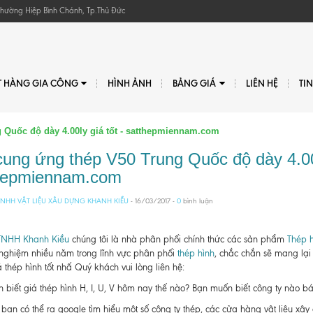
, Phường Hiệp Bình Chánh, Tp.Thủ Đức
T HÀNG GIA CÔNG
HÌNH ẢNH
BẢNG GIÁ
LIÊN HỆ
TI
 Quốc độ dày 4.00ly giá tốt - satthepmiennam.com
cung ứng thép V50 Trung Quốc độ dày 4.00l
hepmiennam.com
NHH VẬT LIỆU XÂU DỰNG KHANH KIỀU
- 16/03/2017 -
0
bình luận
TNHH Khanh Kiều
chúng tôi là nhà phân phối chính thức các sản phẩm
Thép h
 nghiệm nhiều năm trong lĩnh vực phân phối
thép hình
, chắc chắn sẽ mang lại
 thép hình tốt nhấ Quý khách vui lòng liên hệ:
biết giá thép hình H, I, U, V hôm nay thế nào? Bạn muốn biết công ty nào bán t
bạn có thể ra google tìm hiểu một số công ty thép, các cửa hàng vật liệu xâ