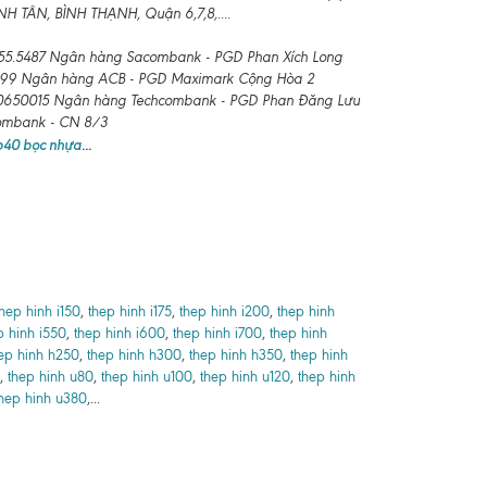
 TÂN, BÌNH THẠNH, Quận 6,7,8,....
55.5487 Ngân hàng Sacombank - PGD Phan Xích Long
99 Ngân hàng ACB - PGD Maximark Cộng Hòa 2
650015 Ngân hàng Techcombank - PGD Phan Đăng Lưu
combank - CN 8/3
 b40 bọc nhựa
...
thep hinh i150
,
thep hinh i175
,
thep hinh i200
,
thep hinh
p hinh i550
,
thep hinh i600
,
thep hinh i700
,
thep hinh
ep hinh h250
,
thep hinh h300
,
thep hinh h350
,
thep hinh
,
thep hinh u80
,
thep hinh u100
,
thep hinh u120
,
thep hinh
hep hinh u380
,...