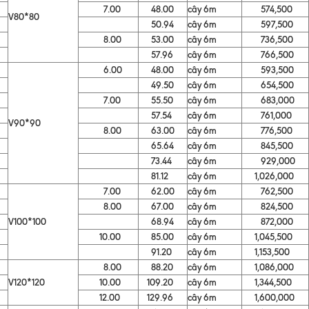
7.00
48.00
cây 6m
574,500
V80*80
50.94
cây 6m
597,500
8.00
53.00
cây 6m
736,500
57.96
cây 6m
766,500
6.00
48.00
cây 6m
593,500
49.50
cây 6m
654,500
7.00
55.50
cây 6m
683,000
57.54
cây 6m
761,000
V90*90
8.00
63.00
cây 6m
776,500
65.64
cây 6m
845,500
73.44
cây 6m
929,000
81.12
cây 6m
1,026,000
7.00
62.00
cây 6m
762,500
8.00
67.00
cây 6m
824,500
V100*100
68.94
cây 6m
872,000
10.00
85.00
cây 6m
1,045,500
91.20
cây 6m
1,153,500
8.00
88.20
cây 6m
1,086,000
V120*120
10.00
109.20
cây 6m
1,344,500
12.00
129.96
cây 6m
1,600,000