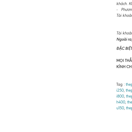
khách. K
- Phương
Tài khoả
Tài khoả
Ngoài ra,
ĐẶC BIỆ
MỌI THẮC
KÍNH CH
Tag :
the
i250
,
the
i800
,
the
h400
,
th
u150
,
the