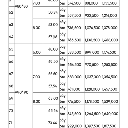
7.00
6m
574,500
881,000
1,155,500
V80*80
cây
62
50.94
6m
597,500
922,500
1,214,000
cây
63
53.00
8.00
6m
736,500
1,074,500
1,378,000
cây
64
57.96
6m
766,500
1,136,500
1,468,000
cây
65
48.00
6.00
6m
593,500
899,000
1,174,500
cây
66
49.50
6m
654,500
970,500
1,253,500
cây
67
55.50
7.00
6m
683,000
1,037,000
1,354,500
cây
68
57.54
6m
761,000
1,128,000
1,457,500
V90*90
cây
69
63.00
8.00
6m
776,500
1,178,500
1,539,000
cây
70
65.64
6m
845,500
1,264,500
1,640,000
cây
71
73.44
6m
929,000
1,397,500
1,817,500