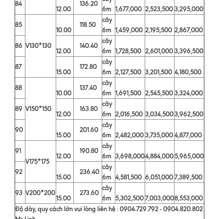
84
136.20
12.00
6m
1,677,000
2,523,500
3,295,000
cây
85
118.50
10.00
6m
1,459,000
2,195,500
2,867,000
cây
86
V130*130
140.40
12.00
6m
1,728,500
2,601,000
3,396,500
cây
87
172.80
15.00
6m
2,127,500
3,201,500
4,180,500
cây
88
137.40
10.00
6m
1,691,500
2,545,500
3,324,000
cây
89
V150*150
163.80
12.00
6m
2,016,500
3,034,500
3,962,500
cây
90
201.60
15.00
6m
2,482,000
3,735,000
4,877,000
cây
91
190.80
12.00
6m
3,698,000
4,884,000
5,965,000
V175*175
cây
92
236.40
15.00
6m
4,581,500
6,051,000
7,389,500
cây
93
V200*200
273.60
15.00
6m
5,302,500
7,003,000
8,553,000
Độ dày, quy cách lớn vui lòng liên hệ : 0904.729.792 - 0904.820.802
Ms.Linh