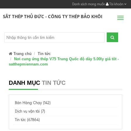
Danh sách mong muốn
Tài khoản
SẮT THÉP THỦ ĐỨC - CÔNG TY THÉP BẢO KHÔI
Men
Trang chủ
Tin tức
Nơi cung ứng thép V75 Trung Quốc độ dày 5.00ly giá tốt -
satthepmiennam.com
DANH MỤC
TIN TỨC
Bán Hàng Chạy (142)
Dịch vụ vận tải (7)
Tin tức (67864)