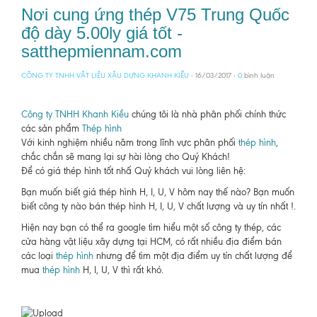
Nơi cung ứng thép V75 Trung Quốc
độ dày 5.00ly giá tốt -
satthepmiennam.com
CÔNG TY TNHH VẬT LIỆU XÂU DỰNG KHANH KIỀU
- 16/03/2017 -
0
bình luận
Công ty TNHH Khanh Kiều
chúng tôi là nhà phân phối chính thức
các sản phẩm
Thép hình
Với kinh nghiệm nhiều năm trong lĩnh vực phân phối
thép hình
,
chắc chắn sẽ mang lại sự hài lòng cho Quý Khách!
Để có giá thép hình tốt nhấ Quý khách vui lòng liên hệ:
Bạn muốn biết giá thép hình H, I, U, V hôm nay thế nào? Bạn muốn
biết công ty nào bán thép hình H, I, U, V chất lượng và uy tín nhất !.
Hiện nay bạn có thể ra google tìm hiểu một số công ty thép, các
cửa hàng vật liệu xây dựng tại HCM, có rất nhiều địa điểm bán
các loại
thép hình
nhưng để tìm một địa điểm uy tín chất lượng để
mua
thép hình
H, I, U, V thì rất khó.