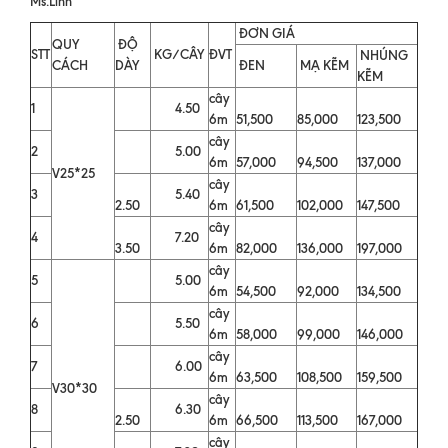
Ms.Linh
ĐƠN GIÁ
QUY
ĐỘ
STT
KG/CÂY
ĐVT
NHÚNG
CÁCH
DÀY
ĐEN
MẠ KẼM
KẼM
cây
1
4.50
6m
51,500
85,000
123,500
cây
2
5.00
6m
57,000
94,500
137,000
V25*25
cây
3
5.40
2.50
6m
61,500
102,000
147,500
cây
4
7.20
3.50
6m
82,000
136,000
197,000
cây
5
5.00
6m
54,500
92,000
134,500
cây
6
5.50
6m
58,000
99,000
146,000
cây
7
6.00
6m
63,500
108,500
159,500
V30*30
cây
8
6.30
2.50
6m
66,500
113,500
167,000
cây