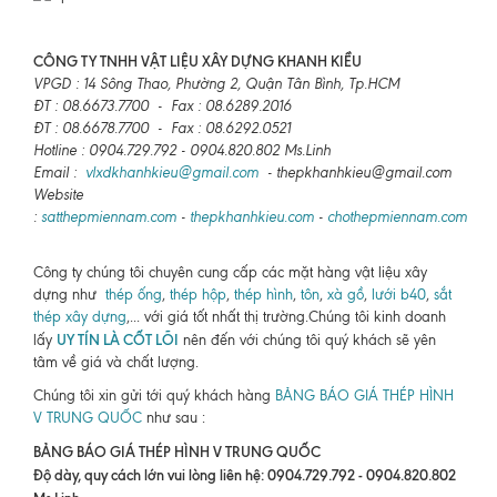
CÔNG TY TNHH VẬT LIỆU XÂY DỰNG KHANH KIỀU
VPGD : 14 Sông Thao, Phường 2, Quận Tân Bình, Tp.HCM
ĐT : 08.6673.7700 - Fax : 08.6289.2016
ĐT : 08.6678.7700 - Fax : 08.6292.0521
Hotline : 0904.729.792 - 0904.820.802 Ms.Linh
Email :
vlxdkhanhkieu@gmail.com
- thepkhanhkieu@gmail.com
Website
:
satthepmiennam.com
-
thepkhanhkieu.com
-
chothepmiennam.com
Công ty chúng tôi chuyên cung cấp các mặt hàng vật liệu xây
dựng như
thép ống
,
thép hộp
,
thép hình
,
tôn
,
xà gồ
,
lưới b40
,
sắt
thép xây dựng
,... với giá tốt nhất thị trường.Chúng tôi kinh doanh
UY TÍN LÀ CỐT LÕI
lấy
nên đến với chúng tôi quý khách sẽ yên
tâm về giá và chất lượng.
Chúng tôi xin gửi tới quý khách hàng
BẢNG BÁO GIÁ THÉP HÌNH
V TRUNG QUỐC
như sau :
BẢNG BÁO GIÁ THÉP HÌNH V TRUNG QUỐC
Độ dày, quy cách lớn vui lòng liên hệ: 0904.729.792 - 0904.820.802