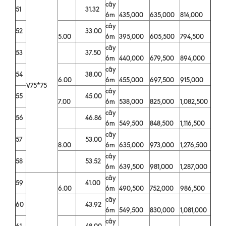
cây
51
31.32
6m
435,000
635,000
814,000
cây
52
33.00
5.00
6m
395,000
605,500
794,500
cây
53
37.50
6m
440,000
679,500
894,000
cây
54
38.00
6.00
6m
455,000
697,500
915,000
V75*75
cây
55
45.00
7.00
6m
538,000
825,000
1,082,500
cây
56
46.86
6m
549,500
848,500
1,116,500
cây
57
53.00
8.00
6m
635,000
973,000
1,276,500
cây
58
53.52
6m
639,500
981,000
1,287,000
cây
59
41.00
6.00
6m
490,500
752,000
986,500
cây
60
43.92
6m
549,500
830,000
1,081,000
cây
61
48.00