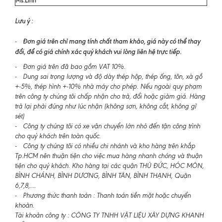
Lưu ý :
Đơn giá trên chỉ mang tính chất tham khảo, giá này có thể thay
-
đổi, để có giá chính xác quý khách vui lòng liên hệ trực tiếp.
- Đơn giá trên đã bao gồm VAT 10%.
- Dung sai trọng lượng và độ dày thép hộp, thép ống, tôn, xà gồ
+-5%, thép hình +-10% nhà máy cho phép. Nếu ngoài quy phạm
trên công ty chúng tôi chấp nhận cho trả, đổi hoặc giảm giá. Hàng
trả lại phải đúng như lúc nhận (không sơn, không cắt, không gỉ
sét)
- Công ty chúng tôi có xe vận chuyển lớn nhỏ đến tận công trình
cho quý khách trên toàn quốc.
- Công ty chúng tôi có nhiều chi nhánh và kho hàng trên khắp
Tp.HCM nên thuận tiện cho việc mua hàng nhanh chóng và thuận
tiện cho quý khách. Kho hàng tại các quận THỦ ĐỨC, HÓC MÔN,
BÌNH CHÁNH, BÌNH DƯƠNG, BÌNH TÂN, BÌNH THẠNH, Quận
6,7,8,....
- Phương thức thanh toán : Thanh toán tiền mặt hoặc chuyển
khoản.
Tài khoản công ty : CÔNG TY TNHH VẬT LIỆU XÂY DỰNG KHANH