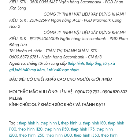
KIỀU. STK : 0601.0055.5487 Ngân hàng Sacombank - PGD Phan
Xích Long
CÔNG TY TNHH VẬT LIỆU XÂY DỰNG KHANH
KIỀU. STK : 207982599 Ngân hàng ACB - PGD Maximark Cộng
Hòa 2
CÔNG TY TNHH VẬT LIỆU XÂY DỰNG KHANH
KIỀU. STK : 19129940650015 Ngân hàng Techcombank - PGD Phan
Đăng Lưu
Tài khoản cá nhân : TRẦN THỊ THANH XUÂN. STK :
0600.6379.9761 - Ngân hàng Sacombank - CN 8/3
Ngoài ra, chúng tôi còn cung cấp
thép hình
,
thép ống
,
tôn
,
xà
gồ
,
lưới b40 mạ kẽm
,
lưới b40 bọc nhựa
...
ĐẶC BIỆT CÓ CHIẾT KHẤU CAO CHO NGƯỜI GIỚI THIỆU
MỌI THẮC MẮC VUI LÒNG LIÊN HỆ : 0904.729.792 - 0904.820.802
Ms.Linh
KÍNH CHÚC QUÝ KHÁCH SỨC KHỎE VÀ THÀNH ĐẠT !
Tag :
thep hinh h
,
thep hinh i
,
thep hinh u
,
thep hinh i80
,
thep hinh
i100
,
thep hinh i120
,
thep hinh i150
,
thep hinh i175
,
thep hinh
i200
,
thep hinh i250
,
thep hinh i300
,
thep hinh i350
,
thep hinh