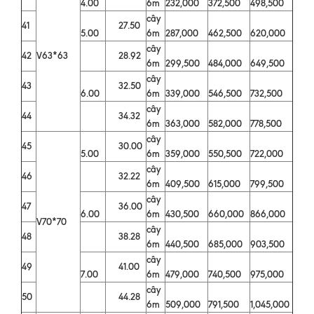
4.00
6m
232,000
372,500
498,500
cây
41
27.50
5.00
6m
287,000
462,500
620,000
cây
42
V63*63
28.92
6m
299,500
484,000
649,500
cây
43
32.50
6.00
6m
339,000
546,500
732,500
cây
44
34.32
6m
363,000
582,000
778,500
cây
45
30.00
5.00
6m
359,000
550,500
722,000
cây
46
32.22
6m
409,500
615,000
799,500
cây
47
36.00
6.00
6m
430,500
660,000
866,000
V70*70
cây
48
38.28
6m
440,500
685,000
903,500
cây
49
41.00
7.00
6m
479,000
740,500
975,000
cây
50
44.28
6m
509,000
791,500
1,045,000