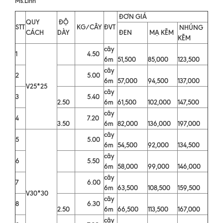
Ms.Linh
ĐƠN GIÁ
QUY
ĐỘ
STT
KG/CÂY
ĐVT
NHÚNG
CÁCH
DÀY
ĐEN
MẠ KẼM
KẼM
cây
1
4.50
6m
51,500
85,000
123,500
cây
2
5.00
6m
57,000
94,500
137,000
V25*25
cây
3
5.40
2.50
6m
61,500
102,000
147,500
cây
4
7.20
3.50
6m
82,000
136,000
197,000
cây
5
5.00
6m
54,500
92,000
134,500
cây
6
5.50
6m
58,000
99,000
146,000
cây
7
6.00
6m
63,500
108,500
159,500
V30*30
cây
8
6.30
2.50
6m
66,500
113,500
167,000
cây