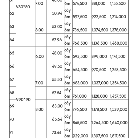
7.00
6m
574,500
881,000
1,155,500
V80*80
cây
62
50.94
6m
597,500
922,500
1,214,000
cây
63
53.00
8.00
6m
736,500
1,074,500
1,378,000
cây
64
57.96
6m
766,500
1,136,500
1,468,000
cây
65
48.00
6.00
6m
593,500
899,000
1,174,500
cây
66
49.50
6m
654,500
970,500
1,253,500
cây
67
55.50
7.00
6m
683,000
1,037,000
1,354,500
cây
68
57.54
6m
761,000
1,128,000
1,457,500
V90*90
cây
69
63.00
8.00
6m
776,500
1,178,500
1,539,000
cây
70
65.64
6m
845,500
1,264,500
1,640,000
cây
71
73.44
6m
929,000
1,397,500
1,817,500