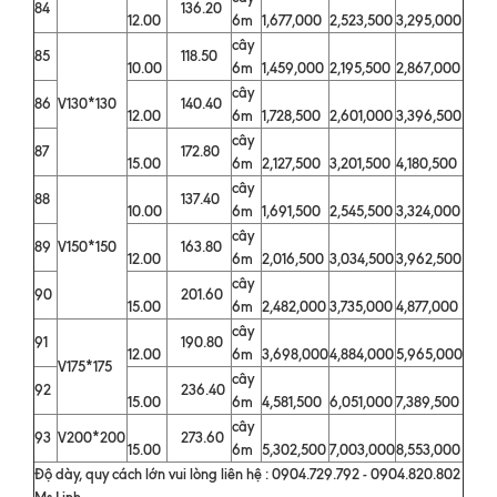
84
136.20
12.00
6m
1,677,000
2,523,500
3,295,000
cây
85
118.50
10.00
6m
1,459,000
2,195,500
2,867,000
cây
86
V130*130
140.40
12.00
6m
1,728,500
2,601,000
3,396,500
cây
87
172.80
15.00
6m
2,127,500
3,201,500
4,180,500
cây
88
137.40
10.00
6m
1,691,500
2,545,500
3,324,000
cây
89
V150*150
163.80
12.00
6m
2,016,500
3,034,500
3,962,500
cây
90
201.60
15.00
6m
2,482,000
3,735,000
4,877,000
cây
91
190.80
12.00
6m
3,698,000
4,884,000
5,965,000
V175*175
cây
92
236.40
15.00
6m
4,581,500
6,051,000
7,389,500
cây
93
V200*200
273.60
15.00
6m
5,302,500
7,003,000
8,553,000
Độ dày, quy cách lớn vui lòng liên hệ : 0904.729.792 - 0904.820.802
Ms.Linh