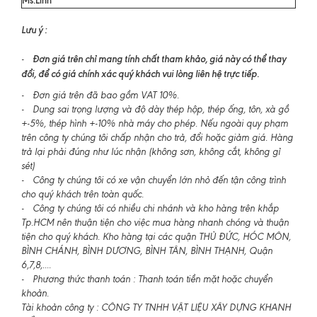
Lưu ý :
Đơn giá trên chỉ mang tính chất tham khảo, giá này có thể thay
-
đổi, để có giá chính xác quý khách vui lòng liên hệ trực tiếp.
- Đơn giá trên đã bao gồm VAT 10%.
- Dung sai trọng lượng và độ dày thép hộp, thép ống, tôn, xà gồ
+-5%, thép hình +-10% nhà máy cho phép. Nếu ngoài quy phạm
trên công ty chúng tôi chấp nhận cho trả, đổi hoặc giảm giá. Hàng
trả lại phải đúng như lúc nhận (không sơn, không cắt, không gỉ
sét)
- Công ty chúng tôi có xe vận chuyển lớn nhỏ đến tận công trình
cho quý khách trên toàn quốc.
- Công ty chúng tôi có nhiều chi nhánh và kho hàng trên khắp
Tp.HCM nên thuận tiện cho việc mua hàng nhanh chóng và thuận
tiện cho quý khách. Kho hàng tại các quận THỦ ĐỨC, HÓC MÔN,
BÌNH CHÁNH, BÌNH DƯƠNG, BÌNH TÂN, BÌNH THẠNH, Quận
6,7,8,....
- Phương thức thanh toán : Thanh toán tiền mặt hoặc chuyển
khoản.
Tài khoản công ty : CÔNG TY TNHH VẬT LIỆU XÂY DỰNG KHANH