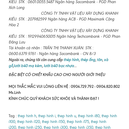
KIỀU. STK : 0601.0055.5487 Ngân hàng Sacombank - PGD Phan
Xích Long
CÔNG TY TNHH VẬT LIỆU XÂY DỰNG KHANH
KIỀU. STK : 207982599 Ngân hàng ACB - PGD Maximark Cộng
Hòa 2
CÔNG TY TNHH VẬT LIỆU XÂY DỰNG KHANH
KIỀU. STK : 19129940650015 Ngân hàng Techcombank - PGD Phan
Đăng Lưu
Tài khoản cá nhân : TRẦN THỊ THANH XUÂN. STK :
0600.6379.9761 - Ngân hàng Sacombank - CN 8/3
Ngoài ra, chúng tôi còn cung cấp
thép hình
,
thép ống
,
tôn
,
xà
gồ
,
lưới b40 mạ kẽm
,
lưới b40 bọc nhựa
...
ĐẶC BIỆT CÓ CHIẾT KHẤU CAO CHO NGƯỜI GIỚI THIỆU
MỌI THẮC MẮC VUI LÒNG LIÊN HỆ : 0904.729.792 - 0904.820.802
Ms.Linh
KÍNH CHÚC QUÝ KHÁCH SỨC KHỎE VÀ THÀNH ĐẠT !
Tag :
thep hinh h
,
thep hinh i
,
thep hinh u
,
thep hinh i80
,
thep hinh
i100
,
thep hinh i120
,
thep hinh i150
,
thep hinh i175
,
thep hinh
i200
,
thep hinh i250
,
thep hinh i300
,
thep hinh i350
,
thep hinh