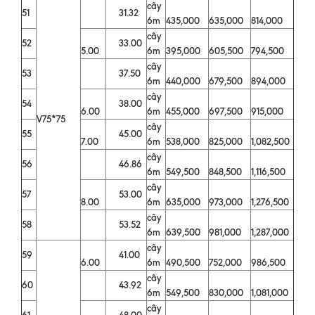
cây
51
31.32
6m
435,000
635,000
814,000
cây
52
33.00
5.00
6m
395,000
605,500
794,500
cây
53
37.50
6m
440,000
679,500
894,000
cây
54
38.00
6.00
6m
455,000
697,500
915,000
V75*75
cây
55
45.00
7.00
6m
538,000
825,000
1,082,500
cây
56
46.86
6m
549,500
848,500
1,116,500
cây
57
53.00
8.00
6m
635,000
973,000
1,276,500
cây
58
53.52
6m
639,500
981,000
1,287,000
cây
59
41.00
6.00
6m
490,500
752,000
986,500
cây
60
43.92
6m
549,500
830,000
1,081,000
cây
61
48.00