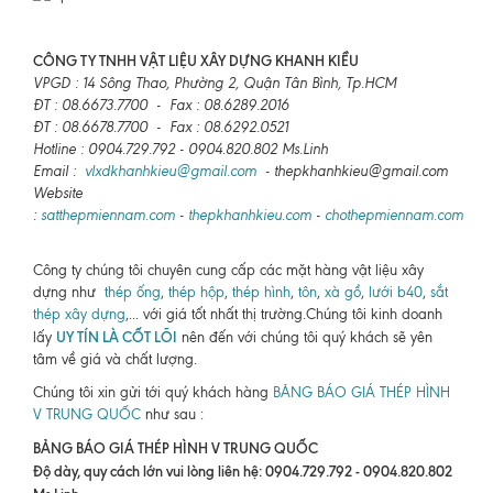
CÔNG TY TNHH VẬT LIỆU XÂY DỰNG KHANH KIỀU
VPGD : 14 Sông Thao, Phường 2, Quận Tân Bình, Tp.HCM
ĐT : 08.6673.7700 - Fax : 08.6289.2016
ĐT : 08.6678.7700 - Fax : 08.6292.0521
Hotline : 0904.729.792 - 0904.820.802 Ms.Linh
Email :
vlxdkhanhkieu@gmail.com
- thepkhanhkieu@gmail.com
Website
:
satthepmiennam.com
-
thepkhanhkieu.com
-
chothepmiennam.com
Công ty chúng tôi chuyên cung cấp các mặt hàng vật liệu xây
dựng như
thép ống
,
thép hộp
,
thép hình
,
tôn
,
xà gồ
,
lưới b40
,
sắt
thép xây dựng
,... với giá tốt nhất thị trường.Chúng tôi kinh doanh
UY TÍN LÀ CỐT LÕI
lấy
nên đến với chúng tôi quý khách sẽ yên
tâm về giá và chất lượng.
Chúng tôi xin gửi tới quý khách hàng
BẢNG BÁO GIÁ THÉP HÌNH
V TRUNG QUỐC
như sau :
BẢNG BÁO GIÁ THÉP HÌNH V TRUNG QUỐC
Độ dày, quy cách lớn vui lòng liên hệ: 0904.729.792 - 0904.820.802