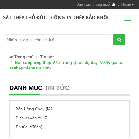
Danh sách mong muốn
Tài khoản
SẮT THÉP THỦ ĐỨC - CÔNG TY THÉP BẢO KHÔI
Men
Trang chủ
Tin tức
Nơi cung ứng thép V75 Trung Quốc độ dày 7.00ly giá tốt -
satthepmiennam.com
DANH MỤC
TIN TỨC
Bán Hàng Chạy (142)
Dịch vụ vận tải (7)
Tin tức (67864)