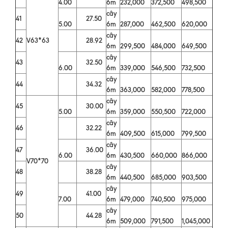
4.00
6m
232,000
372,500
498,500
cây
41
27.50
5.00
6m
287,000
462,500
620,000
cây
42
V63*63
28.92
6m
299,500
484,000
649,500
cây
43
32.50
6.00
6m
339,000
546,500
732,500
cây
44
34.32
6m
363,000
582,000
778,500
cây
45
30.00
5.00
6m
359,000
550,500
722,000
cây
46
32.22
6m
409,500
615,000
799,500
cây
47
36.00
6.00
6m
430,500
660,000
866,000
V70*70
cây
48
38.28
6m
440,500
685,000
903,500
cây
49
41.00
7.00
6m
479,000
740,500
975,000
cây
50
44.28
6m
509,000
791,500
1,045,000