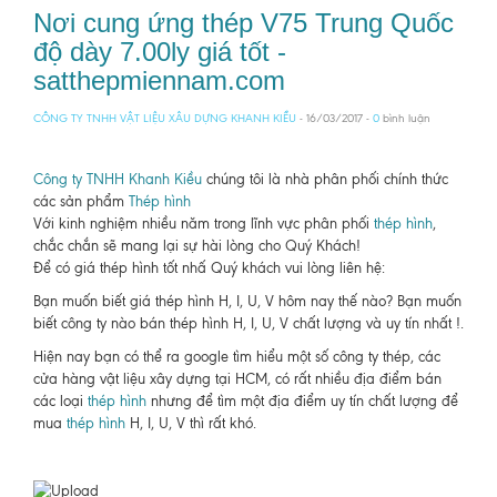
Nơi cung ứng thép V75 Trung Quốc
độ dày 7.00ly giá tốt -
satthepmiennam.com
CÔNG TY TNHH VẬT LIỆU XÂU DỰNG KHANH KIỀU
- 16/03/2017 -
0
bình luận
Công ty TNHH Khanh Kiều
chúng tôi là nhà phân phối chính thức
các sản phẩm
Thép hình
Với kinh nghiệm nhiều năm trong lĩnh vực phân phối
thép hình
,
chắc chắn sẽ mang lại sự hài lòng cho Quý Khách!
Để có giá thép hình tốt nhấ Quý khách vui lòng liên hệ:
Bạn muốn biết giá thép hình H, I, U, V hôm nay thế nào? Bạn muốn
biết công ty nào bán thép hình H, I, U, V chất lượng và uy tín nhất !.
Hiện nay bạn có thể ra google tìm hiểu một số công ty thép, các
cửa hàng vật liệu xây dựng tại HCM, có rất nhiều địa điểm bán
các loại
thép hình
nhưng để tìm một địa điểm uy tín chất lượng để
mua
thép hình
H, I, U, V thì rất khó.