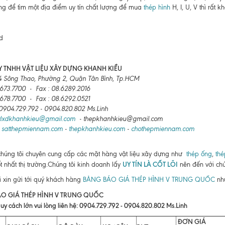
g để tìm một địa điểm uy tín chất lượng để mua
thép hình
H, I, U, V thì rất kh
 TNHH VẬT LIỆU XÂY DỰNG KHANH KIỀU
4 Sông Thao, Phường 2, Quận Tân Bình, Tp.HCM
6673.7700 - Fax : 08.6289.2016
6678.7700 - Fax : 08.6292.0521
: 0904.729.792 - 0904.820.802 Ms.Linh
vlxdkhanhkieu@gmail.com
- thepkhanhkieu@gmail.com
:
satthepmiennam.com
-
thepkhanhkieu.com
-
chothepmiennam.com
chúng tôi chuyên cung cấp các mặt hàng vật liệu xây dựng như
thép ống
,
thé
UY TÍN LÀ CỐT LÕI
ốt nhất thị trường.Chúng tôi kinh doanh lấy
nên đến với chú
i xin gửi tới quý khách hàng
BẢNG BÁO GIÁ THÉP HÌNH V TRUNG QUỐC
như
O GIÁ THÉP HÌNH V TRUNG QUỐC
uy cách lớn vui lòng liên hệ: 0904.729.792 - 0904.820.802 Ms.Linh
ĐƠN GIÁ