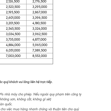
2,126,500
2,776,500
2,523,500
3,295,000
2,195,500
2,867,000
2,601,000
3,396,500
3,201,500
4,180,500
2,545,500
3,324,000
3,034,500
3,962,500
3,735,000
4,877,000
4,884,000
5,965,000
6,051,000
7,389,500
7,003,000
8,553,000
 quý khách vui lòng liên hệ trực tiếp.
-10% nhà máy cho phép. Nếu ngoài quy phạm trên công ty
không sơn, không cắt, không gỉ sét)
oàn quốc.
 cho việc mua hàng nhanh chóng và thuận tiện cho quý