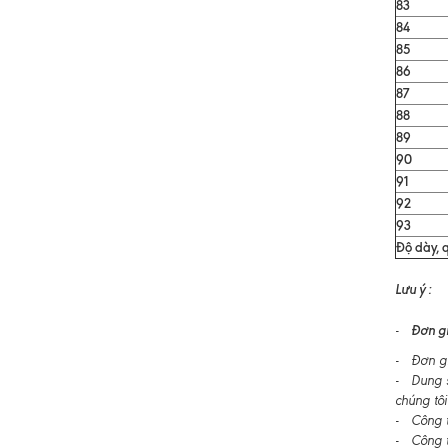
83
84
85
86
87
88
89
90
91
92
93
Độ dày, q
Lưu ý :
Đơn gi
-
- Đơn gi
- Dung s
chúng tôi
- Công ty
- Công t