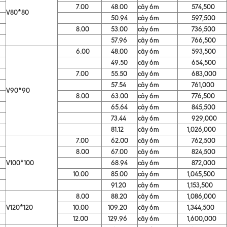
7.00
48.00
cây 6m
574,500
V80*80
50.94
cây 6m
597,500
8.00
53.00
cây 6m
736,500
57.96
cây 6m
766,500
6.00
48.00
cây 6m
593,500
49.50
cây 6m
654,500
7.00
55.50
cây 6m
683,000
57.54
cây 6m
761,000
V90*90
8.00
63.00
cây 6m
776,500
65.64
cây 6m
845,500
73.44
cây 6m
929,000
81.12
cây 6m
1,026,000
7.00
62.00
cây 6m
762,500
8.00
67.00
cây 6m
824,500
V100*100
68.94
cây 6m
872,000
10.00
85.00
cây 6m
1,045,500
91.20
cây 6m
1,153,500
8.00
88.20
cây 6m
1,086,000
V120*120
10.00
109.20
cây 6m
1,344,500
12.00
129.96
cây 6m
1,600,000