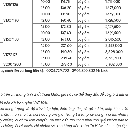
10.00
114.78
cây 6m
1,413,000
V125*125
12.00
136.20
cây 6m
1,677,000
10.00
118.50
cây 6m
1,459,000
V130*130
12.00
140.40
cây 6m
1,728,500
15.00
172.80
cây 6m
2,127,500
10.00
137.40
cây 6m
1,691,500
V150*150
12.00
163.80
cây 6m
2,016,500
15.00
201.60
cây 6m
2,482,000
12.00
190.80
cây 6m
3,698,000
V175*175
15.00
236.40
cây 6m
4,581,500
V200*200
15.00
273.60
cây 6m
5,302,500
uy cách lớn vui lòng liên hệ : 0904.729.792 - 0904.820.802 Ms.Linh
á trên chỉ mang tính chất tham khảo, giá này có thể thay đổi, để có giá chính xác
á trên đã bao gồm VAT 10%.
ai trọng lượng và độ dày thép hộp, thép ống, tôn, xà gồ +-5%, thép hình +
 chấp nhận cho trả, đổi hoặc giảm giá. Hàng trả lại phải đúng như lúc nhận (
 chúng tôi có xe vận chuyển lớn nhỏ đến tận công trình cho quý khách trên t
y chúng tôi có nhiều chi nhánh và kho hàng trên khắp Tp.HCM nên thuận tiện