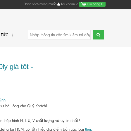
Danh sách mong muốn
Tài khoản
Giỏ hàng
0
N TỨC
y giá tốt -
ình
 sự hài lòng cho Quý Khách!
hép hình H, I, U, V chất lượng và uy tín nhất !.
y dựng tại HCM, có rất nhiều địa điểm bán các loại
thép