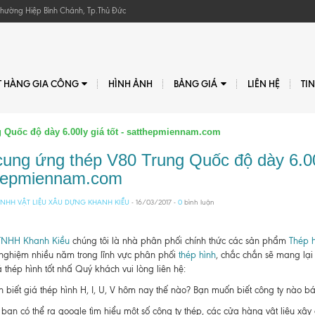
, Phường Hiệp Bình Chánh, Tp.Thủ Đức
T HÀNG GIA CÔNG
HÌNH ẢNH
BẢNG GIÁ
LIÊN HỆ
TI
 Quốc độ dày 6.00ly giá tốt - satthepmiennam.com
cung ứng thép V80 Trung Quốc độ dày 6.00l
hepmiennam.com
NHH VẬT LIỆU XÂU DỰNG KHANH KIỀU
- 16/03/2017 -
0
bình luận
TNHH Khanh Kiều
chúng tôi là nhà phân phối chính thức các sản phẩm
Thép h
 nghiệm nhiều năm trong lĩnh vực phân phối
thép hình
, chắc chắn sẽ mang lại
 thép hình tốt nhấ Quý khách vui lòng liên hệ:
biết giá thép hình H, I, U, V hôm nay thế nào? Bạn muốn biết công ty nào bán t
bạn có thể ra google tìm hiểu một số công ty thép, các cửa hàng vật liệu xâ