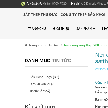
Tư vấn 24/7:
Mr.Bình 0901474720
Địa chỉ:
A10 Khu Little Village
SẮT THÉP THỦ ĐỨC - CÔNG TY THÉP BẢO KHÔI
TRANG CHỦ
GIỚI THIỆU
SẢN PHẨM
MẶ
Trang chủ
Tin tức
Nơi cung ứng thép V80 Trung
Nơi 
DANH MỤC
TIN TỨC
satt
CÔNG TY T
Bán Hàng Chạy (142)
Công ty 
Dịch vụ vận tải (7)
Với kinh
Tin tức (67864)
Để có giá
Bạn muốn 
Bài viết mới
Hiện nay 