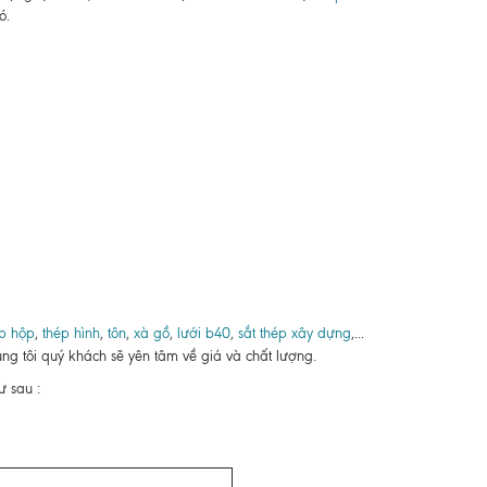
ó.
p hộp
,
thép hình
,
tôn
,
xà gồ
,
lưới b40
,
sắt thép xây dựng
,...
ng tôi quý khách sẽ yên tâm về giá và chất lượng.
 sau :