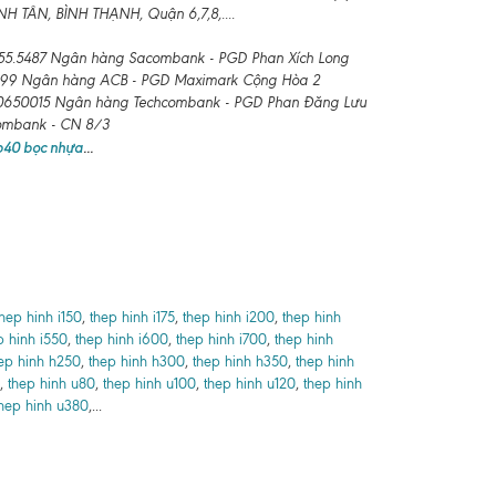
 TÂN, BÌNH THẠNH, Quận 6,7,8,....
55.5487 Ngân hàng Sacombank - PGD Phan Xích Long
99 Ngân hàng ACB - PGD Maximark Cộng Hòa 2
650015 Ngân hàng Techcombank - PGD Phan Đăng Lưu
combank - CN 8/3
 b40 bọc nhựa
...
thep hinh i150
,
thep hinh i175
,
thep hinh i200
,
thep hinh
p hinh i550
,
thep hinh i600
,
thep hinh i700
,
thep hinh
ep hinh h250
,
thep hinh h300
,
thep hinh h350
,
thep hinh
,
thep hinh u80
,
thep hinh u100
,
thep hinh u120
,
thep hinh
hep hinh u380
,...