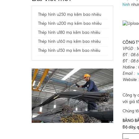
hình
nhưn
Thép hình u250 mạ kẽm bao nhiêu
Thép hình u200 mạ kẽm bao nhiêu
Thép hình u180 mạ kẽm bao nhiêu
Thép hình u160 mạ kẽm bao nhiêu
CÔNG TY
VPGD : 1
Thép hình u150 mạ kẽm bao nhiêu
ĐT : 08.
ĐT : 08.
Hotline 
Email :
Website 
Công ty 
với giá t
Chúng tô
BẢNG BÁ
Độ dày, q