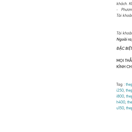
khách. K
- Phương
Tài khoả
Tài khoả
Ngoài ra,
ĐẶC BIỆ
MỌI THẮC
KÍNH CH
Tag :
the
i250
,
the
i800
,
the
h400
,
th
u150
,
the