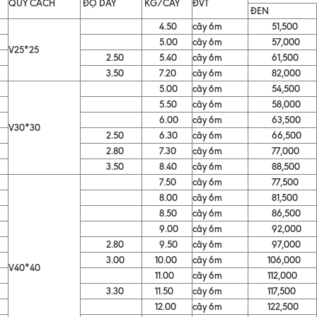
QUY CÁCH
ĐỘ DÀY
KG/CÂY
ĐVT
ĐEN
4.50
cây 6m
51,500
5.00
cây 6m
57,000
V25*25
2.50
5.40
cây 6m
61,500
3.50
7.20
cây 6m
82,000
5.00
cây 6m
54,500
5.50
cây 6m
58,000
6.00
cây 6m
63,500
V30*30
2.50
6.30
cây 6m
66,500
2.80
7.30
cây 6m
77,000
3.50
8.40
cây 6m
88,500
7.50
cây 6m
77,500
8.00
cây 6m
81,500
8.50
cây 6m
86,500
9.00
cây 6m
92,000
2.80
9.50
cây 6m
97,000
3.00
10.00
cây 6m
106,000
V40*40
11.00
cây 6m
112,000
3.30
11.50
cây 6m
117,500
12.00
cây 6m
122,500