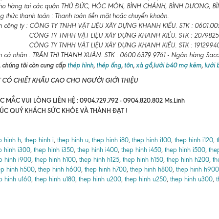
ho hàng tại các quận THỦ ĐỨC, HÓC MÔN, BÌNH CHÁNH, BÌNH DƯƠNG, BÌNH
 thức thanh toán : Thanh toán tiền mặt hoặc chuyển khoản.
n công ty : CÔNG TY TNHH VẬT LIỆU XÂY DỰNG KHANH KIỀU. STK : 0601.00
CÔNG TY TNHH VẬT LIỆU XÂY DỰNG KHANH KIỀU. STK : 2079825
CÔNG TY TNHH VẬT LIỆU XÂY DỰNG KHANH KIỀU. STK : 19129940
n cá nhân : TRẦN THỊ THANH XUÂN. STK : 0600.6379.9761 - Ngân hàng Sa
 chúng tôi còn cung cấp
thép hình
,
thép ống
,
tôn
,
xà gồ
,
lưới b40 mạ kẽm
,
lưới
T CÓ CHIẾT KHẤU CAO CHO NGƯỜI GIỚI THIỆU
 MẮC VUI LÒNG LIÊN HỆ : 0904.729.792 - 0904.820.802 Ms.Linh
ÚC QUÝ KHÁCH SỨC KHỎE VÀ THÀNH ĐẠT !
p hinh h
,
thep hinh i
,
thep hinh u
,
thep hinh i80
,
thep hinh i100
,
thep hinh i120
,
p hinh i300
,
thep hinh i350
,
thep hinh i400
,
thep hinh i450
,
thep hinh i500
,
the
p hinh i900
,
thep hinh h100
,
thep hinh h125
,
thep hinh h150
,
thep hinh h200
,
th
ep hinh h500
,
thep hinh h600
,
thep hinh h700
,
thep hinh h800
,
thep hinh h900
p hinh u160
,
thep hinh u180
,
thep hinh u200
,
thep hinh u250
,
thep hinh u300
,
t