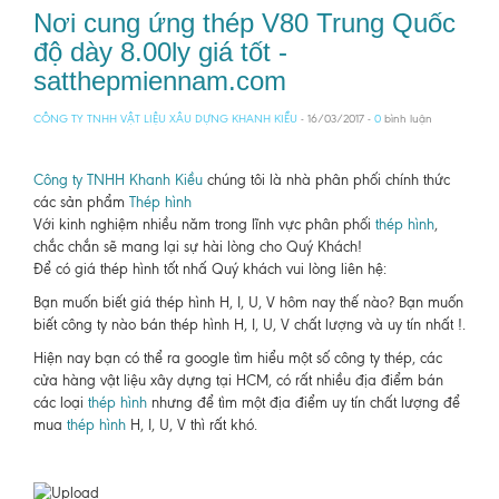
Nơi cung ứng thép V80 Trung Quốc
độ dày 8.00ly giá tốt -
satthepmiennam.com
CÔNG TY TNHH VẬT LIỆU XÂU DỰNG KHANH KIỀU
- 16/03/2017 -
0
bình luận
Công ty TNHH Khanh Kiều
chúng tôi là nhà phân phối chính thức
các sản phẩm
Thép hình
Với kinh nghiệm nhiều năm trong lĩnh vực phân phối
thép hình
,
chắc chắn sẽ mang lại sự hài lòng cho Quý Khách!
Để có giá thép hình tốt nhấ Quý khách vui lòng liên hệ:
Bạn muốn biết giá thép hình H, I, U, V hôm nay thế nào? Bạn muốn
biết công ty nào bán thép hình H, I, U, V chất lượng và uy tín nhất !.
Hiện nay bạn có thể ra google tìm hiểu một số công ty thép, các
cửa hàng vật liệu xây dựng tại HCM, có rất nhiều địa điểm bán
các loại
thép hình
nhưng để tìm một địa điểm uy tín chất lượng để
mua
thép hình
H, I, U, V thì rất khó.