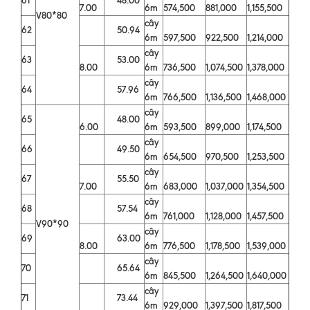
7.00
6m
574,500
881,000
1,155,500
V80*80
cây
62
50.94
6m
597,500
922,500
1,214,000
cây
63
53.00
8.00
6m
736,500
1,074,500
1,378,000
cây
64
57.96
6m
766,500
1,136,500
1,468,000
cây
65
48.00
6.00
6m
593,500
899,000
1,174,500
cây
66
49.50
6m
654,500
970,500
1,253,500
cây
67
55.50
7.00
6m
683,000
1,037,000
1,354,500
cây
68
57.54
6m
761,000
1,128,000
1,457,500
V90*90
cây
69
63.00
8.00
6m
776,500
1,178,500
1,539,000
cây
70
65.64
6m
845,500
1,264,500
1,640,000
cây
71
73.44
6m
929,000
1,397,500
1,817,500