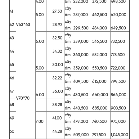
4.00
6m
232,000
372,500
498,500
cây
41
27.50
5.00
6m
287,000
462,500
620,000
cây
42
V63*63
28.92
6m
299,500
484,000
649,500
cây
43
32.50
6.00
6m
339,000
546,500
732,500
cây
44
34.32
6m
363,000
582,000
778,500
cây
45
30.00
5.00
6m
359,000
550,500
722,000
cây
46
32.22
6m
409,500
615,000
799,500
cây
47
36.00
6.00
6m
430,500
660,000
866,000
V70*70
cây
48
38.28
6m
440,500
685,000
903,500
cây
49
41.00
7.00
6m
479,000
740,500
975,000
cây
50
44.28
6m
509,000
791,500
1,045,000