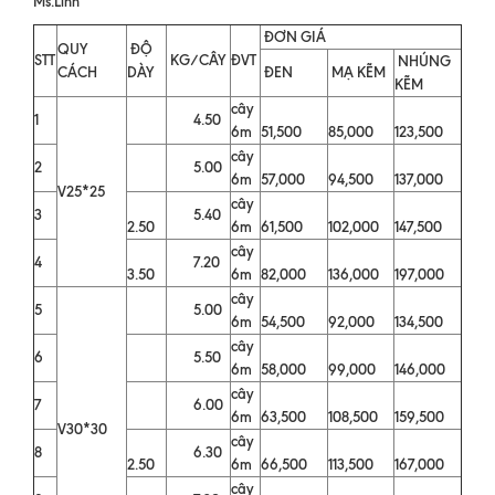
Ms.Linh
ĐƠN GIÁ
QUY
ĐỘ
STT
KG/CÂY
ĐVT
NHÚNG
CÁCH
DÀY
ĐEN
MẠ KẼM
KẼM
cây
1
4.50
6m
51,500
85,000
123,500
cây
2
5.00
6m
57,000
94,500
137,000
V25*25
cây
3
5.40
2.50
6m
61,500
102,000
147,500
cây
4
7.20
3.50
6m
82,000
136,000
197,000
cây
5
5.00
6m
54,500
92,000
134,500
cây
6
5.50
6m
58,000
99,000
146,000
cây
7
6.00
6m
63,500
108,500
159,500
V30*30
cây
8
6.30
2.50
6m
66,500
113,500
167,000
cây