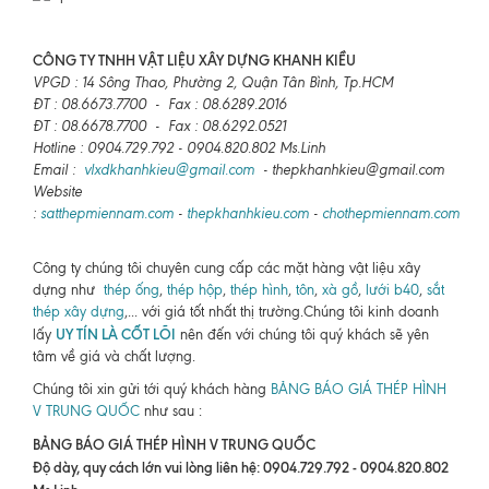
CÔNG TY TNHH VẬT LIỆU XÂY DỰNG KHANH KIỀU
VPGD : 14 Sông Thao, Phường 2, Quận Tân Bình, Tp.HCM
ĐT : 08.6673.7700 - Fax : 08.6289.2016
ĐT : 08.6678.7700 - Fax : 08.6292.0521
Hotline : 0904.729.792 - 0904.820.802 Ms.Linh
Email :
vlxdkhanhkieu@gmail.com
- thepkhanhkieu@gmail.com
Website
:
satthepmiennam.com
-
thepkhanhkieu.com
-
chothepmiennam.com
Công ty chúng tôi chuyên cung cấp các mặt hàng vật liệu xây
dựng như
thép ống
,
thép hộp
,
thép hình
,
tôn
,
xà gồ
,
lưới b40
,
sắt
thép xây dựng
,... với giá tốt nhất thị trường.Chúng tôi kinh doanh
UY TÍN LÀ CỐT LÕI
lấy
nên đến với chúng tôi quý khách sẽ yên
tâm về giá và chất lượng.
Chúng tôi xin gửi tới quý khách hàng
BẢNG BÁO GIÁ THÉP HÌNH
V TRUNG QUỐC
như sau :
BẢNG BÁO GIÁ THÉP HÌNH V TRUNG QUỐC
Độ dày, quy cách lớn vui lòng liên hệ: 0904.729.792 - 0904.820.802