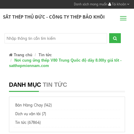
Danh sách mong muốn
Tài khoản
SẮT THÉP THỦ ĐỨC - CÔNG TY THÉP BẢO KHÔI
Men
Trang chủ
Tin tức
Nơi cung ứng thép V80 Trung Quốc độ dày 8.00ly giá tốt -
satthepmiennam.com
DANH MỤC
TIN TỨC
Bán Hàng Chạy (142)
Dịch vụ vận tải (7)
Tin tức (67864)