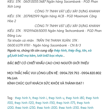
KIỀU. STK : 0601.0055.5487 Ngân hàng Sacombank - PGD Phan
Xích Long
CÔNG TY TNHH VẬT LIỆU XÂY DỰNG KHANH
KIỀU. STK : 207982599 Ngân hàng ACB - PGD Maximark Cộng
Hòa 2
CÔNG TY TNHH VẬT LIỆU XÂY DỰNG KHANH
KIỀU. STK : 19129940650015 Ngân hàng Techcombank - PGD Phan
Đăng Lưu
Tài khoản cá nhân : TRẦN THỊ THANH XUÂN. STK :
0600.6379.9761 - Ngân hàng Sacombank - CN 8/3
Ngoài ra, chúng tôi còn cung cấp
thép hình
,
thép ống
,
tôn
,
xà
gồ
,
lưới b40 mạ kẽm
,
lưới b40 bọc nhựa
...
ĐẶC BIỆT CÓ CHIẾT KHẤU CAO CHO NGƯỜI GIỚI THIỆU
MỌI THẮC MẮC VUI LÒNG LIÊN HỆ : 0904.729.792 - 0904.820.802
Ms.Linh
KÍNH CHÚC QUÝ KHÁCH SỨC KHỎE VÀ THÀNH ĐẠT !
Tag :
thep hinh h
,
thep hinh i
,
thep hinh u
,
thep hinh i80
,
thep hinh
i100
,
thep hinh i120
,
thep hinh i150
,
thep hinh i175
,
thep hinh
i200
,
thep hinh i250
,
thep hinh i300
,
thep hinh i350
,
thep hinh