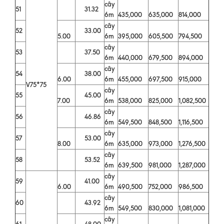
cây
51
31.32
6m
435,000
635,000
814,000
cây
52
33.00
5.00
6m
395,000
605,500
794,500
cây
53
37.50
6m
440,000
679,500
894,000
cây
54
38.00
6.00
6m
455,000
697,500
915,000
V75*75
cây
55
45.00
7.00
6m
538,000
825,000
1,082,500
cây
56
46.86
6m
549,500
848,500
1,116,500
cây
57
53.00
8.00
6m
635,000
973,000
1,276,500
cây
58
53.52
6m
639,500
981,000
1,287,000
cây
59
41.00
6.00
6m
490,500
752,000
986,500
cây
60
43.92
6m
549,500
830,000
1,081,000
cây
61
48.00