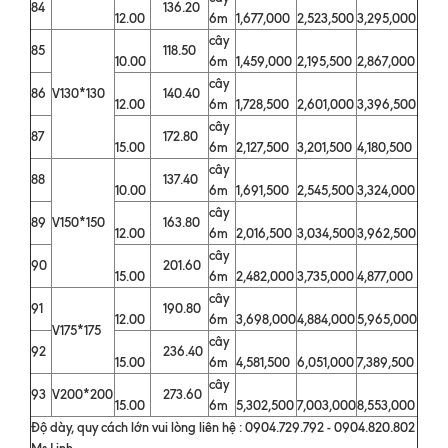
84
136.20
12.00
6m
1,677,000
2,523,500
3,295,000
cây
85
118.50
10.00
6m
1,459,000
2,195,500
2,867,000
cây
86
V130*130
140.40
12.00
6m
1,728,500
2,601,000
3,396,500
cây
87
172.80
15.00
6m
2,127,500
3,201,500
4,180,500
cây
88
137.40
10.00
6m
1,691,500
2,545,500
3,324,000
cây
89
V150*150
163.80
12.00
6m
2,016,500
3,034,500
3,962,500
cây
90
201.60
15.00
6m
2,482,000
3,735,000
4,877,000
cây
91
190.80
12.00
6m
3,698,000
4,884,000
5,965,000
V175*175
cây
92
236.40
15.00
6m
4,581,500
6,051,000
7,389,500
cây
93
V200*200
273.60
15.00
6m
5,302,500
7,003,000
8,553,000
Độ dày, quy cách lớn vui lòng liên hệ : 0904.729.792 - 0904.820.802
Ms.Linh