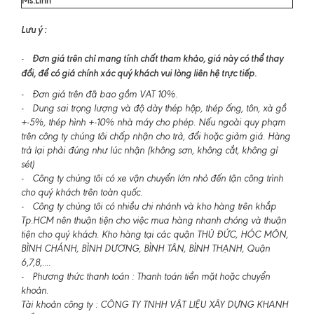
Lưu ý :
Đơn giá trên chỉ mang tính chất tham khảo, giá này có thể thay
-
đổi, để có giá chính xác quý khách vui lòng liên hệ trực tiếp.
- Đơn giá trên đã bao gồm VAT 10%.
- Dung sai trọng lượng và độ dày thép hộp, thép ống, tôn, xà gồ
+-5%, thép hình +-10% nhà máy cho phép. Nếu ngoài quy phạm
trên công ty chúng tôi chấp nhận cho trả, đổi hoặc giảm giá. Hàng
trả lại phải đúng như lúc nhận (không sơn, không cắt, không gỉ
sét)
- Công ty chúng tôi có xe vận chuyển lớn nhỏ đến tận công trình
cho quý khách trên toàn quốc.
- Công ty chúng tôi có nhiều chi nhánh và kho hàng trên khắp
Tp.HCM nên thuận tiện cho việc mua hàng nhanh chóng và thuận
tiện cho quý khách. Kho hàng tại các quận THỦ ĐỨC, HÓC MÔN,
BÌNH CHÁNH, BÌNH DƯƠNG, BÌNH TÂN, BÌNH THẠNH, Quận
6,7,8,....
- Phương thức thanh toán : Thanh toán tiền mặt hoặc chuyển
khoản.
Tài khoản công ty : CÔNG TY TNHH VẬT LIỆU XÂY DỰNG KHANH