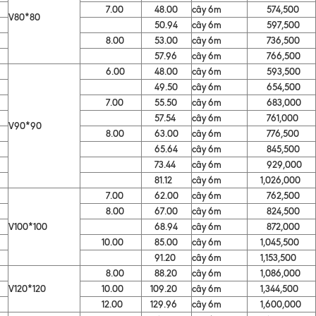
7.00
48.00
cây 6m
574,500
V80*80
50.94
cây 6m
597,500
8.00
53.00
cây 6m
736,500
57.96
cây 6m
766,500
6.00
48.00
cây 6m
593,500
49.50
cây 6m
654,500
7.00
55.50
cây 6m
683,000
57.54
cây 6m
761,000
V90*90
8.00
63.00
cây 6m
776,500
65.64
cây 6m
845,500
73.44
cây 6m
929,000
81.12
cây 6m
1,026,000
7.00
62.00
cây 6m
762,500
8.00
67.00
cây 6m
824,500
V100*100
68.94
cây 6m
872,000
10.00
85.00
cây 6m
1,045,500
91.20
cây 6m
1,153,500
8.00
88.20
cây 6m
1,086,000
V120*120
10.00
109.20
cây 6m
1,344,500
12.00
129.96
cây 6m
1,600,000