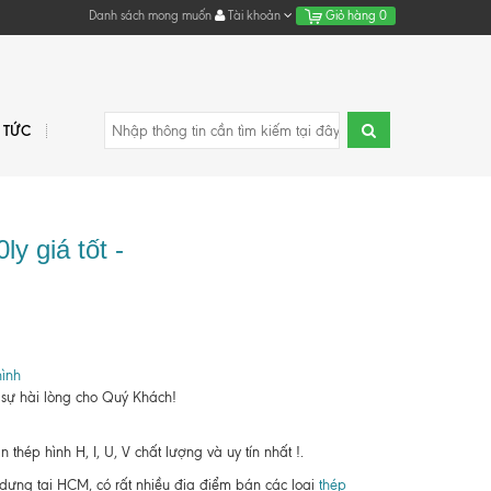
Danh sách mong muốn
Tài khoản
Giỏ hàng
0
N TỨC
y giá tốt -
ình
 sự hài lòng cho Quý Khách!
hép hình H, I, U, V chất lượng và uy tín nhất !.
y dựng tại HCM, có rất nhiều địa điểm bán các loại
thép