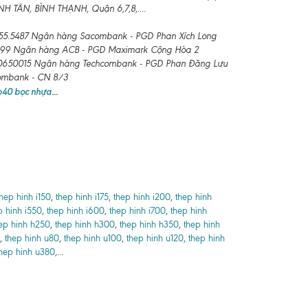
 TÂN, BÌNH THẠNH, Quận 6,7,8,....
55.5487 Ngân hàng Sacombank - PGD Phan Xích Long
99 Ngân hàng ACB - PGD Maximark Cộng Hòa 2
650015 Ngân hàng Techcombank - PGD Phan Đăng Lưu
combank - CN 8/3
 b40 bọc nhựa
...
thep hinh i150
,
thep hinh i175
,
thep hinh i200
,
thep hinh
p hinh i550
,
thep hinh i600
,
thep hinh i700
,
thep hinh
ep hinh h250
,
thep hinh h300
,
thep hinh h350
,
thep hinh
,
thep hinh u80
,
thep hinh u100
,
thep hinh u120
,
thep hinh
hep hinh u380
,...