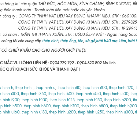
ho hàng tại các quận THỦ ĐỨC, HÓC MÔN, BÌNH CHÁNH, BÌNH DƯƠNG, BÌNH
 thức thanh toán : Thanh toán tiền mặt hoặc chuyển khoản.
n công ty : CÔNG TY TNHH VẬT LIỆU XÂY DỰNG KHANH KIỀU. STK : 0601.00
CÔNG TY TNHH VẬT LIỆU XÂY DỰNG KHANH KIỀU. STK : 2079825
CÔNG TY TNHH VẬT LIỆU XÂY DỰNG KHANH KIỀU. STK : 19129940
n cá nhân : TRẦN THỊ THANH XUÂN. STK : 0600.6379.9761 - Ngân hàng Sa
 chúng tôi còn cung cấp
thép hình
,
thép ống
,
tôn
,
xà gồ
,
lưới b40 mạ kẽm
,
lưới
T CÓ CHIẾT KHẤU CAO CHO NGƯỜI GIỚI THIỆU
 MẮC VUI LÒNG LIÊN HỆ : 0904.729.792 - 0904.820.802 Ms.Linh
ÚC QUÝ KHÁCH SỨC KHỎE VÀ THÀNH ĐẠT !
p hinh h
,
thep hinh i
,
thep hinh u
,
thep hinh i80
,
thep hinh i100
,
thep hinh i120
,
p hinh i300
,
thep hinh i350
,
thep hinh i400
,
thep hinh i450
,
thep hinh i500
,
the
p hinh i900
,
thep hinh h100
,
thep hinh h125
,
thep hinh h150
,
thep hinh h200
,
th
ep hinh h500
,
thep hinh h600
,
thep hinh h700
,
thep hinh h800
,
thep hinh h900
p hinh u160
,
thep hinh u180
,
thep hinh u200
,
thep hinh u250
,
thep hinh u300
,
t