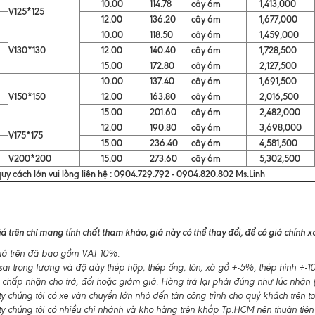
10.00
114.78
cây 6m
1,413,000
V125*125
12.00
136.20
cây 6m
1,677,000
10.00
118.50
cây 6m
1,459,000
V130*130
12.00
140.40
cây 6m
1,728,500
15.00
172.80
cây 6m
2,127,500
10.00
137.40
cây 6m
1,691,500
V150*150
12.00
163.80
cây 6m
2,016,500
15.00
201.60
cây 6m
2,482,000
12.00
190.80
cây 6m
3,698,000
V175*175
15.00
236.40
cây 6m
4,581,500
V200*200
15.00
273.60
cây 6m
5,302,500
uy cách lớn vui lòng liên hệ : 0904.729.792 - 0904.820.802 Ms.Linh
á trên chỉ mang tính chất tham khảo, giá này có thể thay đổi, để có giá chính xác
á trên đã bao gồm VAT 10%.
ai trọng lượng và độ dày thép hộp, thép ống, tôn, xà gồ +-5%, thép hình +
 chấp nhận cho trả, đổi hoặc giảm giá. Hàng trả lại phải đúng như lúc nhận (
 chúng tôi có xe vận chuyển lớn nhỏ đến tận công trình cho quý khách trên t
y chúng tôi có nhiều chi nhánh và kho hàng trên khắp Tp.HCM nên thuận tiện