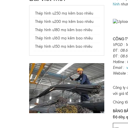
hình
nhưn
Thép hình u250 mạ kẽm bao nhiêu
Thép hình u200 mạ kẽm bao nhiêu
Thép hình u180 mạ kẽm bao nhiêu
Thép hình u160 mạ kẽm bao nhiêu
CÔNG TY
VPGD : 1
Thép hình u150 mạ kẽm bao nhiêu
ĐT : 08.
ĐT : 08.
Hotline 
Email :
Website 
Công ty 
với giá t
Chúng tô
BẢNG BÁ
Độ dày, q