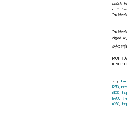
khách. K
- Phương
Tài khoả
Tài khoả
Ngoài ra,
ĐẶC BIỆ
MỌI THẮC
KÍNH CH
Tag :
the
i250
,
the
i800
,
the
h400
,
th
u150
,
the