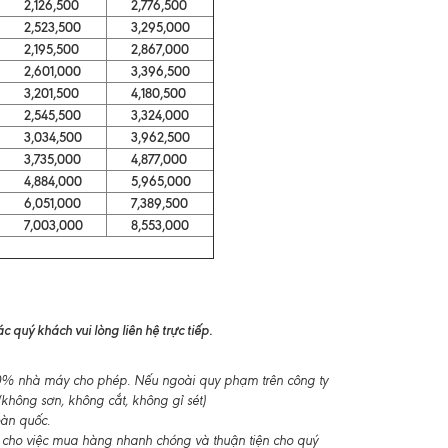
2,126,500
2,776,500
2,523,500
3,295,000
2,195,500
2,867,000
2,601,000
3,396,500
3,201,500
4,180,500
2,545,500
3,324,000
3,034,500
3,962,500
3,735,000
4,877,000
4,884,000
5,965,000
6,051,000
7,389,500
7,003,000
8,553,000
 quý khách vui lòng liên hệ trực tiếp.
-10% nhà máy cho phép. Nếu ngoài quy phạm trên công ty
không sơn, không cắt, không gỉ sét)
oàn quốc.
 cho việc mua hàng nhanh chóng và thuận tiện cho quý