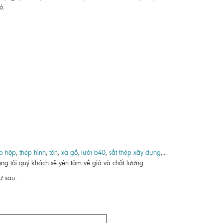
ó.
p hộp
,
thép hình
,
tôn
,
xà gồ
,
lưới b40
,
sắt thép xây dựng
,...
ng tôi quý khách sẽ yên tâm về giá và chất lượng.
 sau :