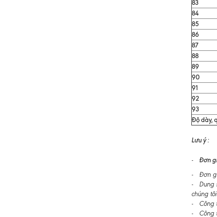
83
84
85
86
87
88
89
90
91
92
93
Độ dày, q
Lưu ý :
Đơn gi
-
- Đơn gi
- Dung s
chúng tôi
- Công ty
- Công t