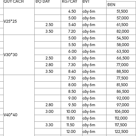
QUY CÁCH
ĐỘ DÀY
KG/CÂY
ĐVT
ĐEN
4.50
cây 6m
51,500
5.00
cây 6m
57,000
V25*25
2.50
5.40
cây 6m
61,500
3.50
7.20
cây 6m
82,000
5.00
cây 6m
54,500
5.50
cây 6m
58,000
6.00
cây 6m
63,500
V30*30
2.50
6.30
cây 6m
66,500
2.80
7.30
cây 6m
77,000
3.50
8.40
cây 6m
88,500
7.50
cây 6m
77,500
8.00
cây 6m
81,500
8.50
cây 6m
86,500
9.00
cây 6m
92,000
2.80
9.50
cây 6m
97,000
3.00
10.00
cây 6m
106,000
V40*40
11.00
cây 6m
112,000
3.30
11.50
cây 6m
117,500
12.00
cây 6m
122,500