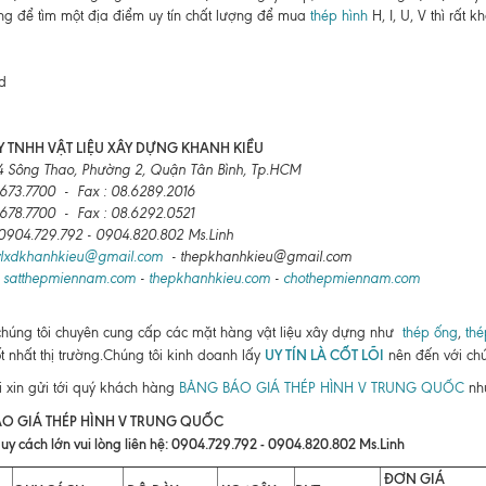
g để tìm một địa điểm uy tín chất lượng để mua
thép hình
H, I, U, V thì rất kh
 TNHH VẬT LIỆU XÂY DỰNG KHANH KIỀU
4 Sông Thao, Phường 2, Quận Tân Bình, Tp.HCM
6673.7700 - Fax : 08.6289.2016
6678.7700 - Fax : 08.6292.0521
: 0904.729.792 - 0904.820.802 Ms.Linh
vlxdkhanhkieu@gmail.com
- thepkhanhkieu@gmail.com
:
satthepmiennam.com
-
thepkhanhkieu.com
-
chothepmiennam.com
chúng tôi chuyên cung cấp các mặt hàng vật liệu xây dựng như
thép ống
,
thé
UY TÍN LÀ CỐT LÕI
ốt nhất thị trường.Chúng tôi kinh doanh lấy
nên đến với chú
i xin gửi tới quý khách hàng
BẢNG BÁO GIÁ THÉP HÌNH V TRUNG QUỐC
như
O GIÁ THÉP HÌNH V TRUNG QUỐC
uy cách lớn vui lòng liên hệ: 0904.729.792 - 0904.820.802 Ms.Linh
ĐƠN GIÁ