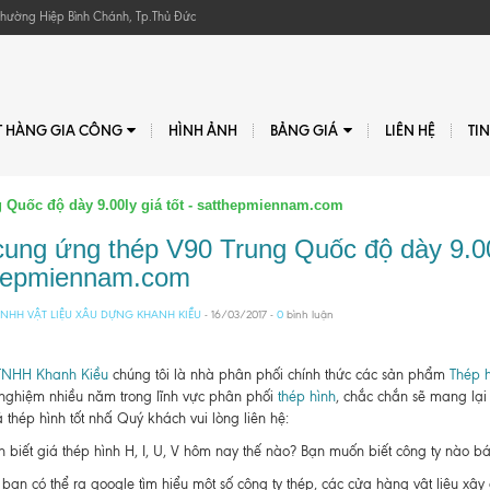
, Phường Hiệp Bình Chánh, Tp.Thủ Đức
T HÀNG GIA CÔNG
HÌNH ẢNH
BẢNG GIÁ
LIÊN HỆ
TI
 Quốc độ dày 9.00ly giá tốt - satthepmiennam.com
cung ứng thép V90 Trung Quốc độ dày 9.00l
hepmiennam.com
NHH VẬT LIỆU XÂU DỰNG KHANH KIỀU
- 16/03/2017 -
0
bình luận
TNHH Khanh Kiều
chúng tôi là nhà phân phối chính thức các sản phẩm
Thép h
 nghiệm nhiều năm trong lĩnh vực phân phối
thép hình
, chắc chắn sẽ mang lại
 thép hình tốt nhấ Quý khách vui lòng liên hệ:
biết giá thép hình H, I, U, V hôm nay thế nào? Bạn muốn biết công ty nào bán t
bạn có thể ra google tìm hiểu một số công ty thép, các cửa hàng vật liệu xâ