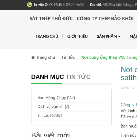
Tư vấn 24/7:
Mr.Bình 0901474720
Địa chỉ:
A10 Khu Little Village
SẮT THÉP THỦ ĐỨC - CÔNG TY THÉP BẢO KHÔI
TRANG CHỦ
GIỚI THIỆU
SẢN PHẨM
MẶ
Trang chủ
Tin tức
Nơi cung ứng thép V90 Trung
Nơi 
DANH MỤC
TIN TỨC
satt
CÔNG TY T
Bán Hàng Chạy (142)
Công ty 
Dịch vụ vận tải (7)
Với kinh
Tin tức (67864)
Để có giá
Bạn muốn 
Bài viết mới
Hiện nay 