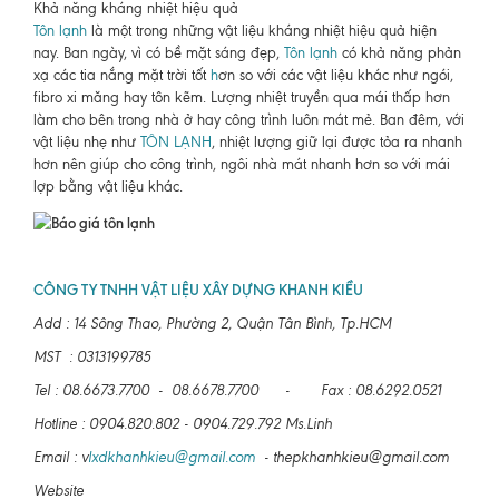
Khả năng kháng nhiệt hiệu quả
Tôn lạnh
là một trong những vật liệu kháng nhiệt hiệu quả hiện
nay. Ban ngày, vì có bề mặt sáng đẹp,
Tôn lạnh
có khả năng phản
xạ các tia nắng mặt trời tốt
h
ơn so với các vật liệu khác như ngói,
fibro xi măng hay tôn kẽm. Lượng nhiệt truyền qua mái thấp hơn
làm cho bên trong nhà ở hay công trình luôn mát mẻ. Ban đêm, với
vật liệu nhẹ như
TÔN LẠNH
, nhiệt lượng giữ lại được tỏa ra nhanh
hơn nên giúp cho công trình, ngôi nhà mát nhanh hơn so với mái
lợp bằng vật liệu khác.
CÔNG TY TNHH VẬT LIỆU XÂY DỰNG KHANH KIỀU
Add : 14 Sông Thao, Phường 2, Quận Tân Bình, Tp.HCM
MST : 0313199785
Tel : 08.6673.7700 - 08.6678.7700 - Fax : 08.6292.0521
Hotline : 0904.820.802 - 0904.729.792 Ms.Linh
Email : v
lxdkhanhkieu@gmail.com
- thepkhanhkieu@gmail.com
Website