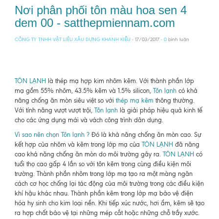
Nơi phân phối tôn màu hoa sen 4
dem 00 - satthepmiennam.com
CÔNG TY TNHH VẬT LIỆU XÂU DỰNG KHANH KIỀU
- 17/03/2017 -
0
bình luận
TÔN LẠNH
là thép mạ hợp kim nhôm kẽm. Với thành phần lớp
mạ gồm 55% nhôm, 43.5% kẽm và 1.5% silicon,
Tôn lạnh
có khả
năng chống ăn mòn siêu việt so với
thép mạ kẽm
thông thường.
Với tính năng vượt vượt trội,
Tôn lạnh
là giải pháp hiệu quả kinh tế
cho các ứng dụng mái và vách công trình dân dụng.
Vì sao nên chọn Tôn lạnh ?
Đó là khả năng chống ăn mòn cao. Sự
kết hợp của nhôm và kẽm trong lớp mạ của
TÔN LẠNH
đã nâng
cao khả năng chống ăn mòn do môi trường gây ra.
TÔN LẠNH
có
tuổi thọ cao gấp 4 lần so với tôn kẽm trong cùng điều kiện môi
trường. Thành phần nhôm trong lớp mạ tạo ra một màng ngăn
cách cơ học chống lại tác động của môi trường trong các điều kiện
khí hậu khác nhau. Thành phần kẽm trong lớp mạ bảo vệ điện
hóa hy sinh cho kim loại nền. Khi tiếp xúc nước, hơi ẩm, kẽm sẽ tạo
ra hợp chất bảo vệ tại những mép cắt hoặc những chỗ trầy xước.