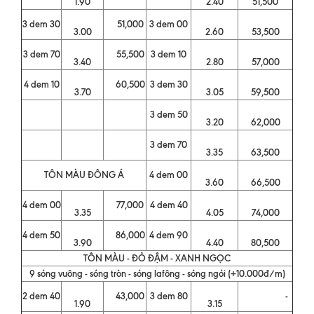
1.90
2.40
51,500
3 dem 30
51,000
3 dem 00
3.00
2.60
53,500
3 dem 70
55,500
3 dem 10
3.40
2.80
57,000
4 dem 10
60,500
3 dem 30
3.70
3.05
59,500
3 dem 50
3.20
62,000
3 dem 70
3.35
63,500
TÔN MÀU ĐÔNG Á
4 dem 00
3.60
66,500
4 dem 00
77,000
4 dem 40
3.35
4.05
74,000
4 dem 50
86,000
4 dem 90
3.90
4.40
80,500
TÔN MÀU - ĐỎ ĐẬM - XANH NGỌC
9 sóng vuông - sóng tròn - sóng lafông - sóng ngói (+10.000đ/m)
2 dem 40
43,000
3 dem 80
-
1.90
3.15