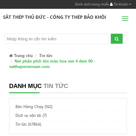
Danh sách mong muốn
Tài khoản
SẮT THÉP THỦ ĐỨC - CÔNG TY THÉP BẢO KHÔI
Men
Trang chủ
Tin tức
Nơi phân phối tôn màu hoa sen 4 dem 00 -
satthepmiennam.com
DANH MỤC
TIN TỨC
Bán Hàng Chạy (142)
Dịch vụ vận tải (7)
Tin tức (67864)