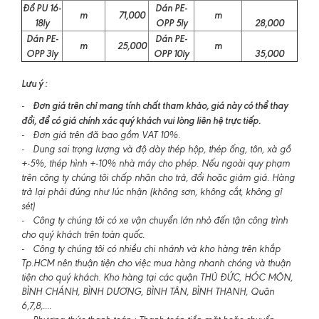
Đổ PU 16-
Dán PE-
m
71,000
m
18ly
OPP 5ly
28,000
Dán PE-
Dán PE-
m
25,000
m
OPP 3ly
OPP 10ly
35,000
Lưu ý :
Đơn giá trên chỉ mang tính chất tham khảo, giá này có thể thay
-
đổi, để có giá chính xác quý khách vui lòng liên hệ trực tiếp.
- Đơn giá trên đã bao gồm VAT 10%.
- Dung sai trọng lượng và độ dày thép hộp, thép ống, tôn, xà gồ
+-5%, thép hình +-10% nhà máy cho phép. Nếu ngoài quy phạm
trên công ty chúng tôi chấp nhận cho trả, đổi hoặc giảm giá. Hàng
trả lại phải đúng như lúc nhận (không sơn, không cắt, không gỉ
sét)
- Công ty chúng tôi có xe vận chuyển lớn nhỏ đến tận công trình
cho quý khách trên toàn quốc.
- Công ty chúng tôi có nhiều chi nhánh và kho hàng trên khắp
Tp.HCM nên thuận tiện cho việc mua hàng nhanh chóng và thuận
tiện cho quý khách. Kho hàng tại các quận THỦ ĐỨC, HÓC MÔN,
BÌNH CHÁNH, BÌNH DƯƠNG, BÌNH TÂN, BÌNH THẠNH, Quận
6,7,8,....