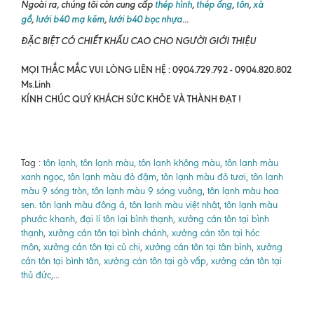
Ngoài ra, chúng tôi còn cung cấp
thép hình
,
thép ống
,
tôn
,
xà
gồ
,
lưới b40 mạ kẽm
,
lưới b40 bọc nhựa
...
ĐẶC BIỆT CÓ CHIẾT KHẤU CAO CHO NGƯỜI GIỚI THIỆU
MỌI THẮC MẮC VUI LÒNG LIÊN HỆ : 0904.729.792 - 0904.820.802
Ms.Linh
KÍNH CHÚC QUÝ KHÁCH SỨC KHỎE VÀ THÀNH ĐẠT !
Tag :
tôn lạnh, tôn lạnh màu
,
tôn lạnh không màu
,
tôn lạnh màu
xanh ngọc
,
tôn lạnh màu đỏ đậm
,
tôn lạnh màu đỏ tươi
,
tôn lạnh
màu 9 sóng tròn
,
tôn lạnh màu 9 sóng vuông
,
tôn lạnh màu hoa
sen
.
tôn lạnh màu đông á
,
tôn lạnh màu việt nhật
,
tôn lạnh màu
phước khanh
,
đại lí tôn lại bình thạnh
,
xưởng cán tôn tại bình
thạnh
,
xưởng cán tôn tại bình chánh
,
xưởng cán tôn tại hóc
môn
,
xưởng cán tôn tại củ chi
,
xưởng cán tôn tại tân bình
,
xưởng
cán tôn tại bình tân
,
xưởng cán tôn tại gò vấp
,
xưởng cán tôn tại
thủ đức
,...