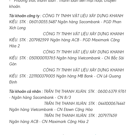
- Phương thức thanh toán : Thanh toán tiền mặt hoặc chuyển
khoản.
Tài khoản công ty :
CÔNG TY TNHH VẬT LIỆU XÂY DỰNG KHANH
KIỀU. STK : 0601.0055.5487 Ngân hàng Sacombank - PGD Phan
Xích Long
CÔNG TY TNHH VẬT LIỆU XÂY DỰNG KHANH
KIỀU. STK : 207982599 Ngân hàng ACB - PGD Maximark Cộng
Hòa 2
CÔNG TY TNHH VẬT LIỆU XÂY DỰNG KHANH
KIỀU. STK : 0501000113765 Ngân hàng Vietcombank - CN Bắc Sài
Gòn
CÔNG TY TNHH VẬT LIỆU XÂY DỰNG KHANH
KIỀU. STK : 2211100379005 Ngân hàng MB Bank - CN Lê Quang
Định
Tài khoản cá nhân :
TRẦN THỊ THANH XUÂN. STK : 0600.6379.9761
- Ngân hàng Sacombank - CN 8/3
TRẦN THỊ THANH XUÂN. STK : 0441000674441
Ngân hàng Vietcombank - CN Etown Cộng Hòa
TRẦN THỊ THANH XUÂN. STK : 207977459
Ngân hàng ACB - CN Maximark Cộng Hòa 2