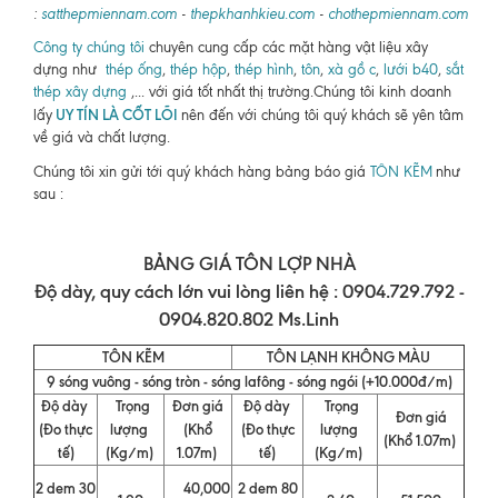
:
satthepmiennam.com
-
thepkhanhkieu.com
-
chothepmiennam.com
Công ty chúng tôi
chuyên cung cấp các mặt hàng vật liệu xây
dựng như
thép ống
,
thép hộp
,
thép hình
,
tôn
,
xà gồ c
,
lưới b40
,
sắt
thép xây dựng
,... với giá tốt nhất thị trường.Chúng tôi kinh doanh
UY TÍN LÀ CỐT LÕI
lấy
nên đến với chúng tôi quý khách sẽ yên tâm
về giá và chất lượng.
Chúng tôi xin gửi tới quý khách hàng bảng báo giá
TÔN KẼM
như
sau :
BẢNG GIÁ TÔN LỢP NHÀ
Độ dày, quy cách lớn vui lòng liên hệ : 0904.729.792 -
0904.820.802 Ms.Linh
TÔN KẼM
TÔN LẠNH KHÔNG MÀU
9 sóng vuông - sóng tròn - sóng lafông - sóng ngói (+10.000đ/m)
Độ dày
Trọng
Đơn giá
Độ dày
Trọng
Đơn giá
(Đo thực
lượng
(Khổ
(Đo thực
lượng
(Khổ 1.07m)
tế)
(Kg/m)
1.07m)
tế)
(Kg/m)
2 dem 30
40,000
2 dem 80