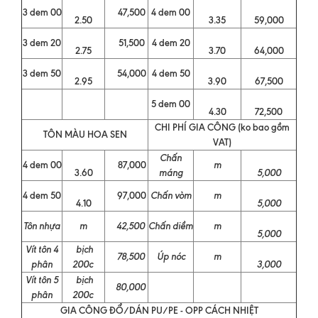
3 dem 00
47,500
4 dem 00
2.50
3.35
59,000
3 dem 20
51,500
4 dem 20
2.75
3.70
64,000
3 dem 50
54,000
4 dem 50
2.95
3.90
67,500
5 dem 00
4.30
72,500
CHI PHÍ GIA CÔNG (ko bao gồm
TÔN MÀU HOA SEN
VAT)
Chấn
4 dem 00
87,000
m
3.60
máng
5,000
4 dem 50
97,000
Chấn vòm
m
4.10
5,000
Tôn nhựa
m
42,500
Chấn diềm
m
5,000
Vít tôn 4
bịch
78,500
Úp nóc
m
phân
200c
3,000
Vít tôn 5
bịch
80,000
phân
200c
GIA CÔNG ĐỔ/DÁN PU/PE - OPP CÁCH NHIỆT