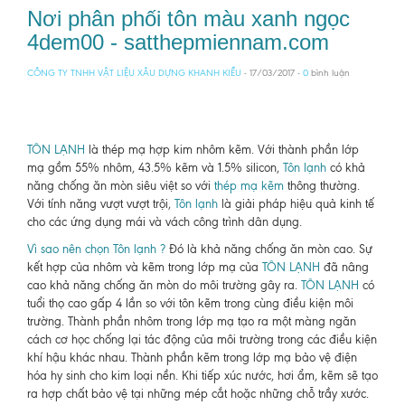
Nơi phân phối tôn màu xanh ngọc
4dem00 - satthepmiennam.com
CÔNG TY TNHH VẬT LIỆU XÂU DỰNG KHANH KIỀU
- 17/03/2017 -
0
bình luận
TÔN LẠNH
là thép mạ hợp kim nhôm kẽm. Với thành phần lớp
mạ gồm 55% nhôm, 43.5% kẽm và 1.5% silicon,
Tôn lạnh
có khả
năng chống ăn mòn siêu việt so với
thép mạ kẽm
thông thường.
Với tính năng vượt vượt trội,
Tôn lạnh
là giải pháp hiệu quả kinh tế
cho các ứng dụng mái và vách công trình dân dụng.
Vì sao nên chọn Tôn lạnh ?
Đó là khả năng chống ăn mòn cao. Sự
kết hợp của nhôm và kẽm trong lớp mạ của
TÔN LẠNH
đã nâng
cao khả năng chống ăn mòn do môi trường gây ra.
TÔN LẠNH
có
tuổi thọ cao gấp 4 lần so với tôn kẽm trong cùng điều kiện môi
trường. Thành phần nhôm trong lớp mạ tạo ra một màng ngăn
cách cơ học chống lại tác động của môi trường trong các điều kiện
khí hậu khác nhau. Thành phần kẽm trong lớp mạ bảo vệ điện
hóa hy sinh cho kim loại nền. Khi tiếp xúc nước, hơi ẩm, kẽm sẽ tạo
ra hợp chất bảo vệ tại những mép cắt hoặc những chỗ trầy xước.