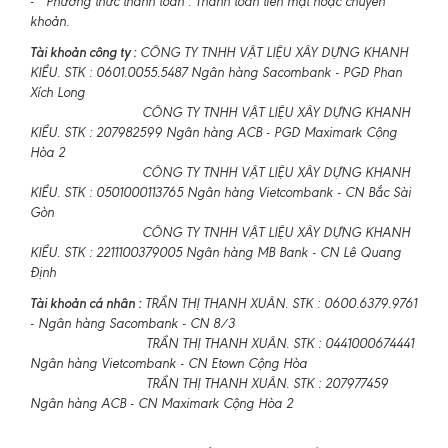
- Phương thức thanh toán : Thanh toán tiền mặt hoặc chuyển
khoản.
Tài khoản công ty :
CÔNG TY TNHH VẬT LIỆU XÂY DỰNG KHANH
KIỀU. STK : 0601.0055.5487 Ngân hàng Sacombank - PGD Phan
Xích Long
CÔNG TY TNHH VẬT LIỆU XÂY DỰNG KHANH
KIỀU. STK : 207982599 Ngân hàng ACB - PGD Maximark Cộng
Hòa 2
CÔNG TY TNHH VẬT LIỆU XÂY DỰNG KHANH
KIỀU. STK : 0501000113765 Ngân hàng Vietcombank - CN Bắc Sài
Gòn
CÔNG TY TNHH VẬT LIỆU XÂY DỰNG KHANH
KIỀU. STK : 2211100379005 Ngân hàng MB Bank - CN Lê Quang
Định
Tài khoản cá nhân :
TRẦN THỊ THANH XUÂN. STK : 0600.6379.9761
- Ngân hàng Sacombank - CN 8/3
TRẦN THỊ THANH XUÂN. STK : 0441000674441
Ngân hàng Vietcombank - CN Etown Cộng Hòa
TRẦN THỊ THANH XUÂN. STK : 207977459
Ngân hàng ACB - CN Maximark Cộng Hòa 2