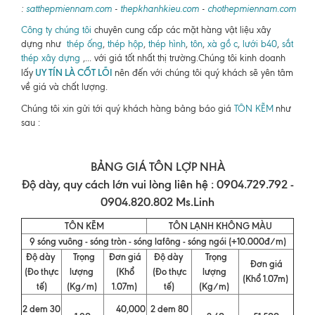
:
satthepmiennam.com
-
thepkhanhkieu.com
-
chothepmiennam.com
Công ty chúng tôi
chuyên cung cấp các mặt hàng vật liệu xây
dựng như
thép ống
,
thép hộp
,
thép hình
,
tôn
,
xà gồ c
,
lưới b40
,
sắt
thép xây dựng
,... với giá tốt nhất thị trường.Chúng tôi kinh doanh
UY TÍN LÀ CỐT LÕI
lấy
nên đến với chúng tôi quý khách sẽ yên tâm
về giá và chất lượng.
Chúng tôi xin gửi tới quý khách hàng bảng báo giá
TÔN KẼM
như
sau :
BẢNG GIÁ TÔN LỢP NHÀ
Độ dày, quy cách lớn vui lòng liên hệ : 0904.729.792 -
0904.820.802 Ms.Linh
TÔN KẼM
TÔN LẠNH KHÔNG MÀU
9 sóng vuông - sóng tròn - sóng lafông - sóng ngói (+10.000đ/m)
Độ dày
Trọng
Đơn giá
Độ dày
Trọng
Đơn giá
(Đo thực
lượng
(Khổ
(Đo thực
lượng
(Khổ 1.07m)
tế)
(Kg/m)
1.07m)
tế)
(Kg/m)
2 dem 30
40,000
2 dem 80