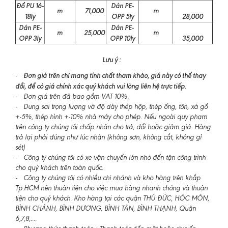
Đổ PU 16-
Dán PE-
m
71,000
m
18ly
OPP 5ly
28,000
Dán PE-
Dán PE-
m
25,000
m
OPP 3ly
OPP 10ly
35,000
Lưu ý :
Đơn giá trên chỉ mang tính chất tham khảo, giá này có thể thay
-
đổi, để có giá chính xác quý khách vui lòng liên hệ trực tiếp.
- Đơn giá trên đã bao gồm VAT 10%.
- Dung sai trọng lượng và độ dày thép hộp, thép ống, tôn, xà gồ
+-5%, thép hình +-10% nhà máy cho phép. Nếu ngoài quy phạm
trên công ty chúng tôi chấp nhận cho trả, đổi hoặc giảm giá. Hàng
trả lại phải đúng như lúc nhận (không sơn, không cắt, không gỉ
sét)
- Công ty chúng tôi có xe vận chuyển lớn nhỏ đến tận công trình
cho quý khách trên toàn quốc.
- Công ty chúng tôi có nhiều chi nhánh và kho hàng trên khắp
Tp.HCM nên thuận tiện cho việc mua hàng nhanh chóng và thuận
tiện cho quý khách. Kho hàng tại các quận THỦ ĐỨC, HÓC MÔN,
BÌNH CHÁNH, BÌNH DƯƠNG, BÌNH TÂN, BÌNH THẠNH, Quận
6,7,8,....