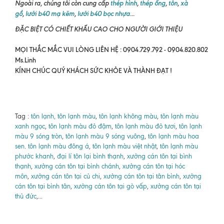
Ngoài ra, chúng tôi còn cung cấp
thép hình
,
thép ống
,
tôn
,
xà
gồ
,
lưới b40 mạ kẽm
,
lưới b40 bọc nhựa
...
ĐẶC BIỆT CÓ CHIẾT KHẤU CAO CHO NGƯỜI GIỚI THIỆU
MỌI THẮC MẮC VUI LÒNG LIÊN HỆ : 0904.729.792 - 0904.820.802
Ms.Linh
KÍNH CHÚC QUÝ KHÁCH SỨC KHỎE VÀ THÀNH ĐẠT !
Tag :
tôn lạnh, tôn lạnh màu
,
tôn lạnh không màu
,
tôn lạnh màu
xanh ngọc
,
tôn lạnh màu đỏ đậm
,
tôn lạnh màu đỏ tươi
,
tôn lạnh
màu 9 sóng tròn
,
tôn lạnh màu 9 sóng vuông
,
tôn lạnh màu hoa
sen
.
tôn lạnh màu đông á
,
tôn lạnh màu việt nhật
,
tôn lạnh màu
phước khanh
,
đại lí tôn lại bình thạnh
,
xưởng cán tôn tại bình
thạnh
,
xưởng cán tôn tại bình chánh
,
xưởng cán tôn tại hóc
môn
,
xưởng cán tôn tại củ chi
,
xưởng cán tôn tại tân bình
,
xưởng
cán tôn tại bình tân
,
xưởng cán tôn tại gò vấp
,
xưởng cán tôn tại
thủ đức
,...