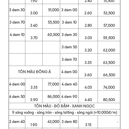
1.90
2.40
51,500
3 dem 30
51,000
3 dem 00
3.00
2.60
53,500
3 dem 70
55,500
3 dem 10
3.40
2.80
57,000
4 dem 10
60,500
3 dem 30
3.70
3.05
59,500
3 dem 50
3.20
62,000
3 dem 70
3.35
63,500
TÔN MÀU ĐÔNG Á
4 dem 00
3.60
66,500
4 dem 00
77,000
4 dem 40
3.35
4.05
74,000
4 dem 50
86,000
4 dem 90
3.90
4.40
80,500
TÔN MÀU - ĐỎ ĐẬM - XANH NGỌC
9 sóng vuông - sóng tròn - sóng lafông - sóng ngói (+10.000đ/m)
2 dem 40
43,000
3 dem 80
-
1.90
3.15