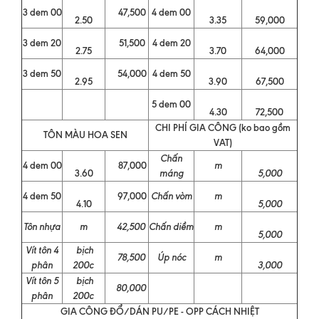
3 dem 00
47,500
4 dem 00
2.50
3.35
59,000
3 dem 20
51,500
4 dem 20
2.75
3.70
64,000
3 dem 50
54,000
4 dem 50
2.95
3.90
67,500
5 dem 00
4.30
72,500
CHI PHÍ GIA CÔNG (ko bao gồm
TÔN MÀU HOA SEN
VAT)
Chấn
4 dem 00
87,000
m
3.60
máng
5,000
4 dem 50
97,000
Chấn vòm
m
4.10
5,000
Tôn nhựa
m
42,500
Chấn diềm
m
5,000
Vít tôn 4
bịch
78,500
Úp nóc
m
phân
200c
3,000
Vít tôn 5
bịch
80,000
phân
200c
GIA CÔNG ĐỔ/DÁN PU/PE - OPP CÁCH NHIỆT