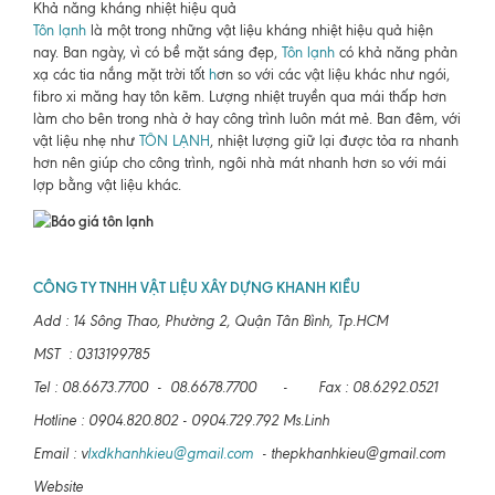
Khả năng kháng nhiệt hiệu quả
Tôn lạnh
là một trong những vật liệu kháng nhiệt hiệu quả hiện
nay. Ban ngày, vì có bề mặt sáng đẹp,
Tôn lạnh
có khả năng phản
xạ các tia nắng mặt trời tốt
h
ơn so với các vật liệu khác như ngói,
fibro xi măng hay tôn kẽm. Lượng nhiệt truyền qua mái thấp hơn
làm cho bên trong nhà ở hay công trình luôn mát mẻ. Ban đêm, với
vật liệu nhẹ như
TÔN LẠNH
, nhiệt lượng giữ lại được tỏa ra nhanh
hơn nên giúp cho công trình, ngôi nhà mát nhanh hơn so với mái
lợp bằng vật liệu khác.
CÔNG TY TNHH VẬT LIỆU XÂY DỰNG KHANH KIỀU
Add : 14 Sông Thao, Phường 2, Quận Tân Bình, Tp.HCM
MST : 0313199785
Tel : 08.6673.7700 - 08.6678.7700 - Fax : 08.6292.0521
Hotline : 0904.820.802 - 0904.729.792 Ms.Linh
Email : v
lxdkhanhkieu@gmail.com
- thepkhanhkieu@gmail.com
Website