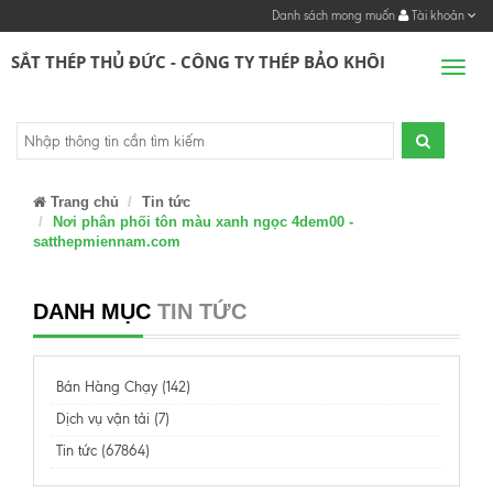
Danh sách mong muốn
Tài khoản
SẮT THÉP THỦ ĐỨC - CÔNG TY THÉP BẢO KHÔI
Men
Trang chủ
Tin tức
Nơi phân phối tôn màu xanh ngọc 4dem00 -
satthepmiennam.com
DANH MỤC
TIN TỨC
Bán Hàng Chạy (142)
Dịch vụ vận tải (7)
Tin tức (67864)