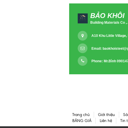
BẢO KHÔI
Building Materials Co ,.
A10 Khu Little Villag
Email:
baokhoisteel@
Phone: Mr.Bình 09014
Trang chủ
Giới thiệu
Sả
BẢNG GIÁ
Liên hệ
Tin 