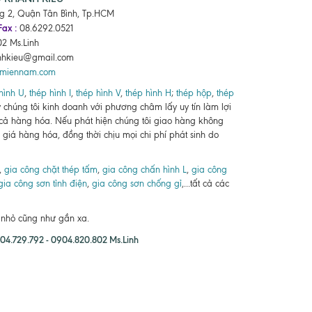
ng 2, Quận Tân Bình, Tp.HCM
Fax :
08.6292.0521
2 Ms.Linh
nhkieu@gmail.com
pmiennam.com
hình U
,
thép hình I
,
thép hình V
,
thép hình H
;
thép hộp
,
thép
ty chúng tôi kinh doanh với phương châm lấy uy tín làm lợi
 cả hàng hóa. Nếu phát hiện chúng tôi giao hàng không
giá hàng hóa, đồng thời chịu mọi chi phí phát sinh do
,
gia công chặt thép tấm
,
gia công chấn hình L
,
gia công
gia công sơn tỉnh điện
,
gia công sơn chống gỉ
,...tất cả các
n nhỏ cũng như gần xa.
4.729.792 - 0904.820.802 Ms.Linh