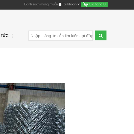
Danh sách mong muốn
Tài khoản
Giỏ hàng
0
N TỨC