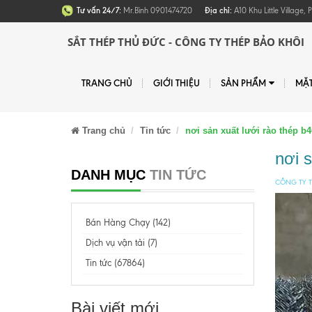
Tư vấn 24/7:
Mr.Bình 0901474720
Địa chỉ:
A10 Khu Little Village
SẮT THÉP THỦ ĐỨC - CÔNG TY THÉP BẢO KHÔI
TRANG CHỦ
GIỚI THIỆU
SẢN PHẨM
MẶ
Trang chủ
Tin tức
nơi sản xuất lưới rào thép b4
nơi s
DANH MỤC
TIN TỨC
CÔNG TY T
Bán Hàng Chạy (142)
Dịch vụ vận tải (7)
Tin tức (67864)
Bài viết mới