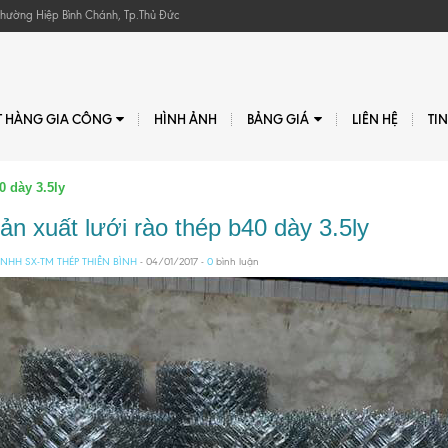
, Phường Hiệp Bình Chánh, Tp.Thủ Đức
T HÀNG GIA CÔNG
HÌNH ẢNH
BẢNG GIÁ
LIÊN HỆ
TI
0 dày 3.5ly
ản xuất lưới rào thép b40 dày 3.5ly
NHH SX-TM THÉP THIÊN BÌNH
- 04/01/2017 -
0
bình luận