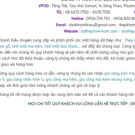
VPGD :
Tầng Trệt, Tòa nhà Vsmart, 14 Sông Thao, Phườ
TEL :
08.6673.7700 - 6678.7700
Hotline :
0904.729.792 - 0904.820.80
Email :
vlxdkhanhkieu@gmail.com - thepkha
Website :
satthepmiennam.com
-
chothe
Khanh Kiều chuyên cung cấp và phân phối các mặt hàng sắt thép như :
Thép 
xà gồ
,
lưới b40 mạ kẽm
,
lưới b40 bọc nhựa
,... với đầy đủ chủng loại. Công 
ên đến với chúng tôi quý khách hàng sẽ yên tâm về chất lượng cũng như giá
 cách như đã thỏa thuận, công ty chúng tôi chấp nhận cho đổi, trả hoặc giảm 
 giao sai hàng hóa.
ững quy cách hàng hóa có sẵn, công ty chúng tôi còn nhận
gia công bãn mã
h V
,
gia công chấn hình U
,
gia công mạ kẽm
,
gia công mạ kẽm nhúng nóng
,
thép với thời gian làm hàng nhanh chóng và giá cả hợp lý.
chúng tôi rất mong được hợp tác cùng làm việc với tất cả các khách hàng lớ
MỌI CHI TIẾT QUÝ KHÁCH VUI LÒNG LIÊN HỆ TRỰC TIẾP : 090