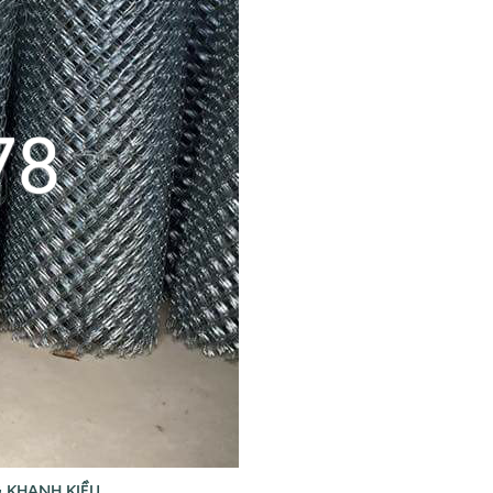
G KHANH KIỀU