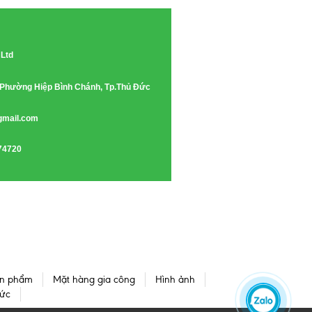
 Ltd
e, Phường Hiệp Bình Chánh, Tp.Thủ Đức
gmail.com
74720
n phẩm
Mặt hàng gia công
Hình ảnh
tức