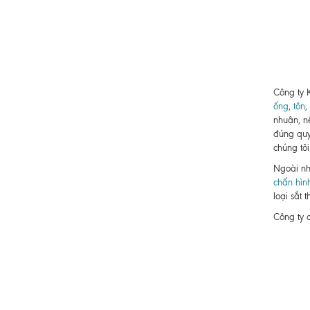
Công ty 
ống
,
tôn
,
nhuận, n
đúng quy
chúng tôi
Ngoài nh
chấn hìn
loại sắt 
Công ty 