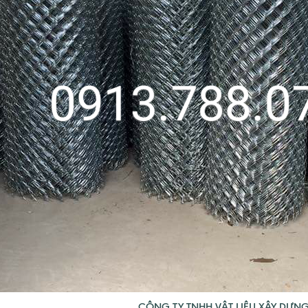
CÔNG TY TNHH VẬT LIỆU XÂY DỰN