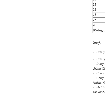
24
25
26
27
28
Độ dày, q
Lưu ý :
Đơn gi
-
- Đơn gi
- Dung s
chúng tôi
- Công ty
- Công t
khách. K
- Phương
Tài khoả