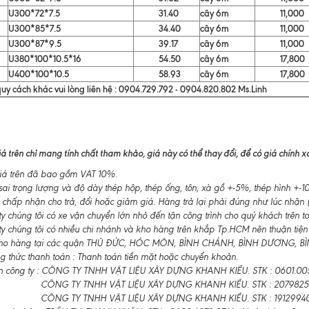
U300*72*7.5
31.40
cây 6m
11,000
U300*85*7.5
34.40
cây 6m
11,000
U300*87*9.5
39.17
cây 6m
11,000
U380*100*10.5*16
54.50
cây 6m
17,800
U400*100*10.5
58.93
cây 6m
17,800
uy cách khác vui lòng liên hệ : 0904.729.792 - 0904.820.802 Ms.Linh
á trên chỉ mang tính chất tham khảo, giá này có thể thay đổi, để có giá chính xác
á trên đã bao gồm VAT 10%.
ai trọng lượng và độ dày thép hộp, thép ống, tôn, xà gồ +-5%, thép hình +
 chấp nhận cho trả, đổi hoặc giảm giá. Hàng trả lại phải đúng như lúc nhận (
 chúng tôi có xe vận chuyển lớn nhỏ đến tận công trình cho quý khách trên t
y chúng tôi có nhiều chi nhánh và kho hàng trên khắp Tp.HCM nên thuận tiện
ho hàng tại các quận THỦ ĐỨC, HÓC MÔN, BÌNH CHÁNH, BÌNH DƯƠNG, BÌNH
 thức thanh toán : Thanh toán tiền mặt hoặc chuyển khoản.
n công ty : CÔNG TY TNHH VẬT LIỆU XÂY DỰNG KHANH KIỀU. STK : 0601.00
CÔNG TY TNHH VẬT LIỆU XÂY DỰNG KHANH KIỀU. STK : 2079825
CÔNG TY TNHH VẬT LIỆU XÂY DỰNG KHANH KIỀU. STK : 19129940