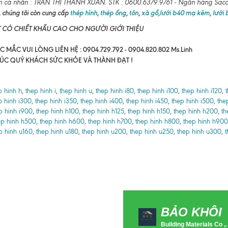
n cá nhân : TRẦN THỊ THANH XUÂN. STK : 0600.6379.9761 - Ngân hàng Sa
 chúng tôi còn cung cấp
thép hình
,
thép ống
,
tôn
,
xà gồ
,
lưới b40 mạ kẽm
,
lưới
T CÓ CHIẾT KHẤU CAO CHO NGƯỜI GIỚI THIỆU
 MẮC VUI LÒNG LIÊN HỆ : 0904.729.792 - 0904.820.802 Ms.Linh
ÚC QUÝ KHÁCH SỨC KHỎE VÀ THÀNH ĐẠT !
p hinh h
,
thep hinh i
,
thep hinh u
,
thep hinh i80
,
thep hinh i100
,
thep hinh i120
,
p hinh i300
,
thep hinh i350
,
thep hinh i400
,
thep hinh i450
,
thep hinh i500
,
the
p hinh i900
,
thep hinh h100
,
thep hinh h125
,
thep hinh h150
,
thep hinh h200
,
th
ep hinh h500
,
thep hinh h600
,
thep hinh h700
,
thep hinh h800
,
thep hinh h900
p hinh u160
,
thep hinh u180
,
thep hinh u200
,
thep hinh u250
,
thep hinh u300
,
t
BẢO KHÔI
Building Materials Co ,.