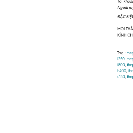
Tài khoả
Ngoài ra,
ĐẶC BIỆ
MỌI THẮC
KÍNH CH
Tag :
the
i250
,
the
i800
,
the
h400
,
th
u150
,
the