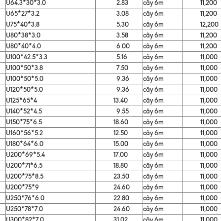
U64.3*30*3.0
2.83
cây 6m
11,200
U65*27*3.2
3.08
cây 6m
11,200
U75*40*3.8
5.30
cây 6m
12,200
U80*38*3.0
3.58
cây 6m
11,200
U80*40*4.0
6.00
cây 6m
11,200
U100*42.5*3.3
5.16
cây 6m
11,000
U100*50*3.8
7.50
cây 6m
11,000
U100*50*5.0
9.36
cây 6m
11,000
U120*50*5.0
9.36
cây 6m
11,000
U125*65*4
13.40
cây 6m
11,000
U140*52*4.5
9.55
cây 6m
11,000
U150*75*6.5
18.60
cây 6m
11,000
U160*56*5.2
12.50
cây 6m
11,000
U180*64*6.0
15.00
cây 6m
11,000
U200*69*5.4
17.00
cây 6m
11,000
U200*71*6.5
18.80
cây 6m
11,000
U200*75*8.5
23.50
cây 6m
11,000
U200*75*9
24.60
cây 6m
11,000
U250*76*6.0
22.80
cây 6m
11,000
U250*78*7.0
24.60
cây 6m
11,000
U300*82*7.0
31.02
cây 6m
11,000