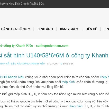
, Phường Hiệp Bình Chánh, Tp.Thủ Đức
T HÀNG GIA CÔNG
HÌNH ẢNH
BẢNG GIÁ
LIÊN HỆ
TI
M ở công ty Khanh Kiều - satthepmiennam.com
sỉ sắt hình U140*58*6*6M ở công ty Khan
NHH VẬT LIỆU XÂU DỰNG KHANH KIỀU
- 11/03/2017 -
0
bình luận
TNHH Khanh Kiều
chúng tôi là nhà phân phối chính thức các sản phẩm
Thép h
 nghiệm nhiều năm trong lĩnh vực phân phối
thép hình
, chắc chắn sẽ mang lại
 thép hình tốt nhấ Quý khách vui lòng liên hệ:
biết giá thép hình H, I, U, V hôm nay thế nào? Bạn muốn biết công ty nào bán t
bạn có thể ra google tìm hiểu một số công ty thép, các cửa hàng vật liệu xâ
g để tìm một địa điểm uy tín chất lượng để mua
thép hình
H, I, U, V thì rất kh