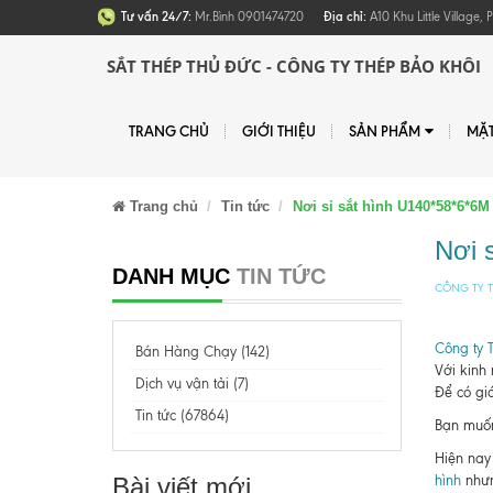
Tư vấn 24/7:
Mr.Bình 0901474720
Địa chỉ:
A10 Khu Little Village
SẮT THÉP THỦ ĐỨC - CÔNG TY THÉP BẢO KHÔI
TRANG CHỦ
GIỚI THIỆU
SẢN PHẨM
MẶ
Trang chủ
Tin tức
Nơi sỉ sắt hình U140*58*6*6
Nơi 
DANH MỤC
TIN TỨC
CÔNG TY T
Công ty 
Bán Hàng Chạy (142)
Với kinh
Dịch vụ vận tải (7)
Để có giá
Tin tức (67864)
Bạn muốn 
Hiện nay 
Bài viết mới
hình
nhưn