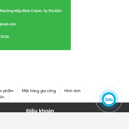
e, Phường Hiệp Bình Chánh, Tp.Thủ Đức
gmail.com
74720
n phẩm
Mặt hàng gia công
Hình ảnh
tức
Điều khoản