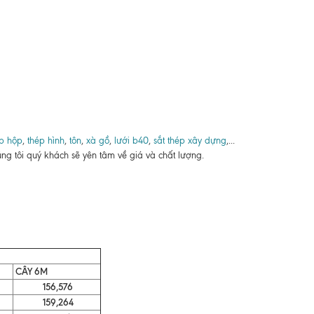
p hộp
,
thép hình
,
tôn
,
xà gồ
,
lưới b40
,
sắt thép xây dựng
,...
ng tôi quý khách sẽ yên tâm về giá và chất lượng.
CÂY 6M
156,576
159,264