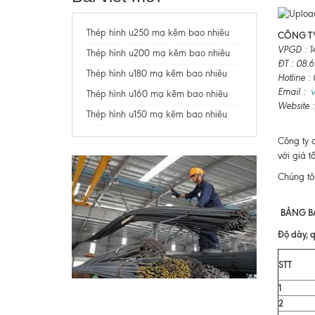
Thép hình u250 mạ kẽm bao nhiêu
CÔNG TY
VPGD : 1
Thép hình u200 mạ kẽm bao nhiêu
ĐT : 08.
Thép hình u180 mạ kẽm bao nhiêu
Hotline 
Email :
Thép hình u160 mạ kẽm bao nhiêu
Website 
Thép hình u150 mạ kẽm bao nhiêu
Công ty 
với giá t
Chúng tô
BẢNG B
Độ dày, q
STT
1
2