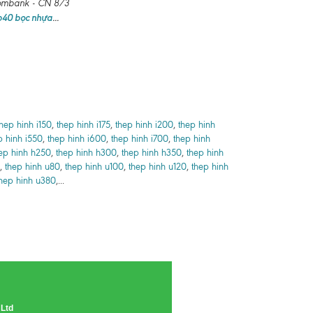
combank - CN 8/3
 b40 bọc nhựa
...
thep hinh i150
,
thep hinh i175
,
thep hinh i200
,
thep hinh
p hinh i550
,
thep hinh i600
,
thep hinh i700
,
thep hinh
ep hinh h250
,
thep hinh h300
,
thep hinh h350
,
thep hinh
,
thep hinh u80
,
thep hinh u100
,
thep hinh u120
,
thep hinh
hep hinh u380
,...
 Ltd