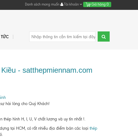
Danh sách mong muốn
Tài khoản
Giỏ hàng
0
N TỨC
h Kiều - satthepmiennam.com
ình
 sự hài lòng cho Quý Khách!
hép hình H, I, U, V chất lượng và uy tín nhất !.
y dựng tại HCM, có rất nhiều địa điểm bán các loại
thép
ó.