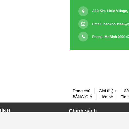
A10 Khu Little Villag
Email:
baokhoisteel@
Phone: Mr.Bình 09014
Trang chủ
Giới thiệu
Sả
BẢNG GIÁ
Liên hệ
Tin 
HÌNH
Chính sách
HÌNH I
HÌNH H