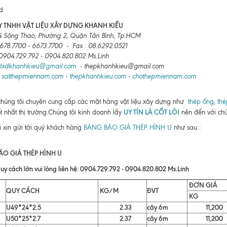
 TNHH VẬT LIỆU XÂY DỰNG KHANH KIỀU
4 Sông Thao, Phường 2, Quận Tân Bình, Tp.HCM
6678.7700 - 6673.7700 - Fax : 08.6292.0521
: 0904.729.792 - 0904.820.802 Ms.Linh
vlxdkhanhkieu@gmail.com
- thepkhanhkieu@gmail.com
:
satthepmiennam.com
-
thepkhanhkieu.com
-
chothepmiennam.com
chúng tôi chuyên cung cấp các mặt hàng vật liệu xây dựng như
thép ống
,
thé
UY TÍN LÀ CỐT LÕI
ốt nhất thị trường.Chúng tôi kinh doanh lấy
nên đến với chú
i xin gửi tới quý khách hàng
BẢNG BÁO GIÁ THÉP HÌNH U
như sau :
ÁO GIÁ THÉP HÌNH U
uy cách lớn vui lòng liên hệ: 0904.729.792 - 0904.820.802 Ms.Linh
ĐƠN GIÁ
QUY CÁCH
KG/M
ĐVT
KG
U49*24*2.5
2.33
cây 6m
11,200
U50*25*2.7
2.37
cây 6m
11,200