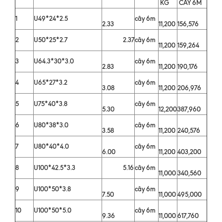
KG
CÂY 6M
1
U49*24*2.5
cây 6m
2.33
11,200
156,576
2
U50*25*2.7
2.37
cây 6m
11,200
159,264
3
U64.3*30*3.0
cây 6m
2.83
11,200
190,176
4
U65*27*3.2
cây 6m
3.08
11,200
206,976
5
U75*40*3.8
cây 6m
5.30
12,200
387,960
6
U80*38*3.0
cây 6m
3.58
11,200
240,576
7
U80*40*4.0
cây 6m
6.00
11,200
403,200
8
U100*42.5*3.3
5.16
cây 6m
11,000
340,560
9
U100*50*3.8
cây 6m
7.50
11,000
495,000
10
U100*50*5.0
cây 6m
9.36
11,000
617,760