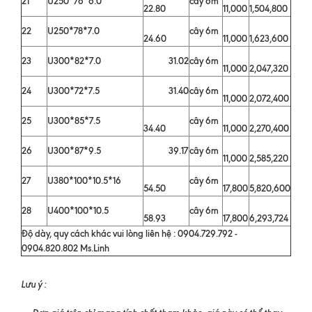
21
U250*76*6.0
cây 6m
22.80
11,000
1,504,800
22
U250*78*7.0
cây 6m
24.60
11,000
1,623,600
23
U300*82*7.0
31.02
cây 6m
11,000
2,047,320
24
U300*72*7.5
31.40
cây 6m
11,000
2,072,400
25
U300*85*7.5
cây 6m
34.40
11,000
2,270,400
26
U300*87*9.5
39.17
cây 6m
11,000
2,585,220
27
U380*100*10.5*16
cây 6m
54.50
17,800
5,820,600
28
U400*100*10.5
cây 6m
58.93
17,800
6,293,724
Độ dày, quy cách khác vui lòng liên hệ : 0904.729.792 -
0904.820.802 Ms.Linh
Lưu ý :