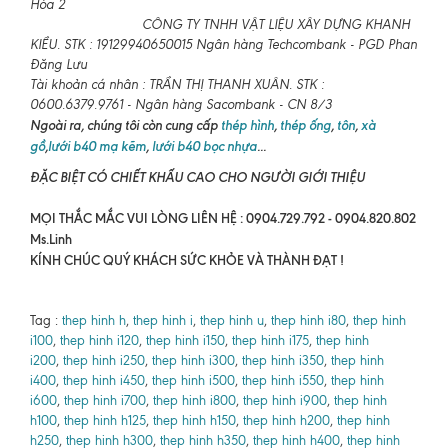
Hòa 2
CÔNG TY TNHH VẬT LIỆU XÂY DỰNG KHANH
KIỀU. STK : 19129940650015 Ngân hàng Techcombank - PGD Phan
Đăng Lưu
Tài khoản cá nhân : TRẦN THỊ THANH XUÂN. STK :
0600.6379.9761 - Ngân hàng Sacombank - CN 8/3
Ngoài ra, chúng tôi còn cung cấp
thép hình
,
thép ống
,
tôn
,
xà
gồ
,
lưới b40 mạ kẽm
,
lưới b40 bọc nhựa
...
ĐẶC BIỆT CÓ CHIẾT KHẤU CAO CHO NGƯỜI GIỚI THIỆU
MỌI THẮC MẮC VUI LÒNG LIÊN HỆ : 0904.729.792 - 0904.820.802
Ms.Linh
KÍNH CHÚC QUÝ KHÁCH SỨC KHỎE VÀ THÀNH ĐẠT !
Tag :
thep hinh h
,
thep hinh i
,
thep hinh u
,
thep hinh i80
,
thep hinh
i100
,
thep hinh i120
,
thep hinh i150
,
thep hinh i175
,
thep hinh
i200
,
thep hinh i250
,
thep hinh i300
,
thep hinh i350
,
thep hinh
i400
,
thep hinh i450
,
thep hinh i500
,
thep hinh i550
,
thep hinh
i600
,
thep hinh i700
,
thep hinh i800
,
thep hinh i900
,
thep hinh
h100
,
thep hinh h125
,
thep hinh h150
,
thep hinh h200
,
thep hinh
h250
,
thep hinh h300
,
thep hinh h350
,
thep hinh h400
,
thep hinh