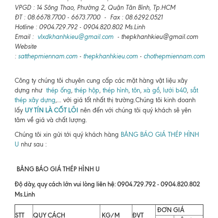
VPGD : 14 Sông Thao, Phường 2, Quận Tân Bình, Tp.HCM
ĐT : 08.6678.7700 - 6673.7700 - Fax : 08.6292.0521
Hotline : 0904.729.792 - 0904.820.802 Ms.Linh
Email :
vlxdkhanhkieu@gmail.com
- thepkhanhkieu@gmail.com
Website
:
satthepmiennam.com
-
thepkhanhkieu.com
-
chothepmiennam.com
Công ty chúng tôi chuyên cung cấp các mặt hàng vật liệu xây
dựng như
thép ống
,
thép hộp
,
thép hình
,
tôn
,
xà gồ
,
lưới b40
,
sắt
thép xây dựng
,... với giá tốt nhất thị trường.Chúng tôi kinh doanh
UY TÍN LÀ CỐT LÕI
lấy
nên đến với chúng tôi quý khách sẽ yên
tâm về giá và chất lượng.
Chúng tôi xin gửi tới quý khách hàng
BẢNG BÁO GIÁ THÉP HÌNH
U
như sau :
BẢNG BÁO GIÁ THÉP HÌNH U
Độ dày, quy cách lớn vui lòng liên hệ: 0904.729.792 - 0904.820.802
Ms.Linh
ĐƠN GIÁ
STT
QUY CÁCH
KG/M
ĐVT