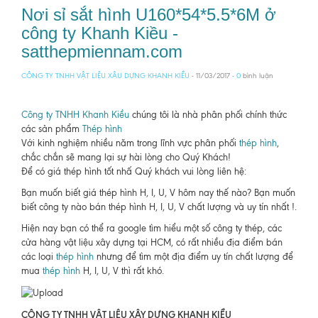
Nơi sỉ sắt hình U160*54*5.5*6M ở
công ty Khanh Kiều -
satthepmiennam.com
CÔNG TY TNHH VẬT LIỆU XÂU DỰNG KHANH KIỀU
- 11/03/2017 -
0
bình luận
Công ty TNHH Khanh Kiều
chúng tôi là nhà phân phối chính thức
các sản phẩm
Thép hình
Với kinh nghiệm nhiều năm trong lĩnh vực phân phối
thép hình
,
chắc chắn sẽ mang lại sự hài lòng cho Quý Khách!
Để có giá thép hình tốt nhấ Quý khách vui lòng liên hệ:
Bạn muốn biết giá thép hình H, I, U, V hôm nay thế nào? Bạn muốn
biết công ty nào bán thép hình H, I, U, V chất lượng và uy tín nhất !.
Hiện nay bạn có thể ra google tìm hiểu một số công ty thép, các
cửa hàng vật liệu xây dựng tại HCM, có rất nhiều địa điểm bán
các loại
thép hình
nhưng để tìm một địa điểm uy tín chất lượng để
mua
thép hình
H, I, U, V thì rất khó.
CÔNG TY TNHH VẬT LIỆU XÂY DỰNG KHANH KIỀU