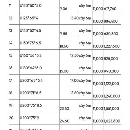
11
U120*50*5.0
cây 6m
9.36
11,000
617,760
12
U125*65*4
13.40
cây 6m
11,000
884,400
13
U140*52*4.5
cây 6m
9.55
11,000
630,300
14
U150*75*6.5
cây 6m
18.60
11,000
1,227,600
15
U160*56*5.2
12.50
cây 6m
11,000
825,000
16
U180*64*6.0
cây 6m
15.00
11,000
990,000
17
U200*69*5.4
17.00
cây 6m
11,000
1,122,000
18
U200*71*6.5
18.80
cây 6m
11,000
1,240,800
19
U200*75*8.5
cây 6m
23.50
11,000
1,551,000
20
U200*75*9
cây 6m
24.60
11,000
1,623,600