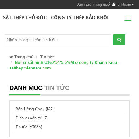
Danh sách mong muốn
Tài khoản
SẮT THÉP THỦ ĐỨC - CÔNG TY THÉP BẢO KHÔI
Men
Trang chủ
Tin tức
Nơi sỉ sắt hình U160*54*5.5*6M ở công ty Khanh Kiều -
satthepmiennam.com
DANH MỤC
TIN TỨC
Bán Hàng Chạy (142)
Dịch vụ vận tải (7)
Tin tức (67864)