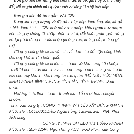
Đơn giá trên chỉ mang tính chất tham khảo, giá này có thể thay
-
đổi, để có giá chính xác quý khách vui lòng liên hệ trực tiếp.
- Đơn giá trên đã bao gồm VAT 10%.
- Dung sai trọng lượng và độ dày thép hộp, thép ống, tôn, xà gồ
+-5%, thép hình +-10% nhà máy cho phép. Nếu ngoài quy phạm
trên công ty chúng tôi chấp nhận cho trả, đổi hoặc giảm giá. Hàng
trả lại phải đúng như lúc nhận (không sơn, không cắt, không gỉ
sét)
- Công ty chúng tôi có xe vận chuyển lớn nhỏ đến tận công trình
cho quý khách trên toàn quốc.
- Công ty chúng tôi có nhiều chi nhánh và kho hàng trên khắp
Tp.HCM nên thuận tiện cho việc mua hàng nhanh chóng và thuận
tiện cho quý khách. Kho hàng tại các quận THỦ ĐỨC, HÓC MÔN,
BÌNH CHÁNH, BÌNH DƯƠNG, BÌNH TÂN, BÌNH THẠNH, Quận
6,7,8,....
- Phương thức thanh toán : Thanh toán tiền mặt hoặc chuyển
khoản.
Tài khoản công ty : CÔNG TY TNHH VẬT LIỆU XÂY DỰNG KHANH
KIỀU. STK : 0601.0055.5487 Ngân hàng Sacombank - PGD Phan
Xích Long
CÔNG TY TNHH VẬT LIỆU XÂY DỰNG KHANH
KIỀU. STK : 207982599 Ngân hàng ACB - PGD Maximark Cộng