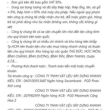
- Đơn giá trên đã bao gồm VAT 10%.
- Dung sai trọng lượng và độ dày thép hộp, thép ống, tôn, xà gồ
+-5%, thép hình +-10% nhà máy cho phép. Nếu ngoài quy phạm
trên công ty chúng tôi chấp nhận cho trả, đổi hoặc giảm giá. Hàng
trả lại phải đúng như lúc nhận (không sơn, không cắt, không gỉ
sét)
- Công ty chúng tôi có xe vận chuyển lớn nhỏ đến tận công trình
cho quý khách trên toàn quốc.
- Công ty chúng tôi có nhiều chi nhánh và kho hàng trên khắp
Tp.HCM nên thuận tiện cho việc mua hàng nhanh chóng và thuận
tiện cho quý khách. Kho hàng tại các quận THỦ ĐỨC, HÓC MÔN,
BÌNH CHÁNH, BÌNH DƯƠNG, BÌNH TÂN, BÌNH THẠNH, Quận
6,7,8,....
- Phương thức thanh toán : Thanh toán tiền mặt hoặc chuyển
khoản.
Tài khoản công ty : CÔNG TY TNHH VẬT LIỆU XÂY DỰNG KHANH
KIỀU. STK : 0601.0055.5487 Ngân hàng Sacombank - PGD Phan
Xích Long
CÔNG TY TNHH VẬT LIỆU XÂY DỰNG KHANH
KIỀU. STK : 207982599 Ngân hàng ACB - PGD Maximark Cộng
Hòa 2
CÔNG TY TNHH VẬT LIỆU XÂY DỰNG KHANH