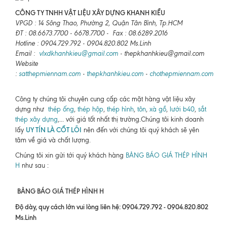
CÔNG TY TNHH VẬT LIỆU XÂY DỰNG KHANH KIỀU
VPGD : 14 Sông Thao, Phường 2, Quận Tân Bình, Tp.HCM
ĐT : 08.6673.7700 - 6678.7700 - Fax : 08.6289.2016
Hotline : 0904.729.792 - 0904.820.802 Ms.Linh
Email :
vlxdkhanhkieu@gmail.com
- thepkhanhkieu@gmail.com
Website
:
satthepmiennam.com
-
thepkhanhkieu.com
-
chothepmiennam.com
Công ty chúng tôi chuyên cung cấp các mặt hàng vật liệu xây
dựng như
thép ống
,
thép hộp
,
thép hình
,
tôn
,
xà gồ
,
lưới b40
,
sắt
thép xây dựng
,... với giá tốt nhất thị trường.Chúng tôi kinh doanh
UY TÍN LÀ CỐT LÕI
lấy
nên đến với chúng tôi quý khách sẽ yên
tâm về giá và chất lượng.
Chúng tôi xin gửi tới quý khách hàng
BẢNG BÁO GIÁ THÉP HÌNH
H
như sau :
BẢNG BÁO GIÁ THÉP HÌNH H
Độ dày, quy cách lớn vui lòng liên hệ: 0904.729.792 - 0904.820.802
Ms.Linh