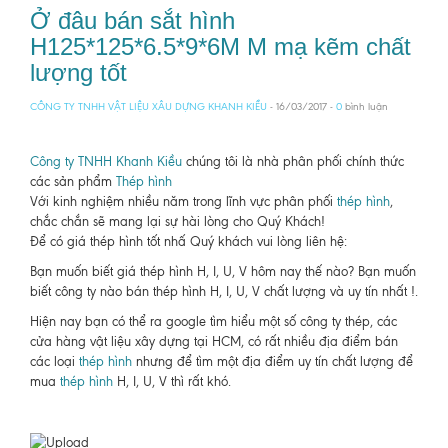
Ở đâu bán sắt hình
H125*125*6.5*9*6M M mạ kẽm chất
lượng tốt
CÔNG TY TNHH VẬT LIỆU XÂU DỰNG KHANH KIỀU
- 16/03/2017 -
0
bình luận
Công ty TNHH Khanh Kiều
chúng tôi là nhà phân phối chính thức
các sản phẩm
Thép hình
Với kinh nghiệm nhiều năm trong lĩnh vực phân phối
thép hình
,
chắc chắn sẽ mang lại sự hài lòng cho Quý Khách!
Để có giá thép hình tốt nhấ Quý khách vui lòng liên hệ:
Bạn muốn biết giá thép hình H, I, U, V hôm nay thế nào? Bạn muốn
biết công ty nào bán thép hình H, I, U, V chất lượng và uy tín nhất !.
Hiện nay bạn có thể ra google tìm hiểu một số công ty thép, các
cửa hàng vật liệu xây dựng tại HCM, có rất nhiều địa điểm bán
các loại
thép hình
nhưng để tìm một địa điểm uy tín chất lượng để
mua
thép hình
H, I, U, V thì rất khó.