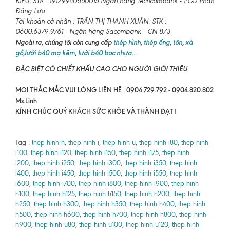
KIỀU. STK : 19129940650015 Ngân hàng Techcombank - PGD Phan
Đăng Lưu
Tài khoản cá nhân : TRẦN THỊ THANH XUÂN. STK :
0600.6379.9761 - Ngân hàng Sacombank - CN 8/3
Ngoài ra, chúng tôi còn cung cấp
thép hình
,
thép ống
,
tôn
,
xà
gồ
,
lưới b40 mạ kẽm
,
lưới b40 bọc nhựa
...
ĐẶC BIỆT CÓ CHIẾT KHẤU CAO CHO NGƯỜI GIỚI THIỆU
MỌI THẮC MẮC VUI LÒNG LIÊN HỆ : 0904.729.792 - 0904.820.802
Ms.Linh
KÍNH CHÚC QUÝ KHÁCH SỨC KHỎE VÀ THÀNH ĐẠT !
Tag :
thep hinh h
,
thep hinh i
,
thep hinh u
,
thep hinh i80
,
thep hinh
i100
,
thep hinh i120
,
thep hinh i150
,
thep hinh i175
,
thep hinh
i200
,
thep hinh i250
,
thep hinh i300
,
thep hinh i350
,
thep hinh
i400
,
thep hinh i450
,
thep hinh i500
,
thep hinh i550
,
thep hinh
i600
,
thep hinh i700
,
thep hinh i800
,
thep hinh i900
,
thep hinh
h100
,
thep hinh h125
,
thep hinh h150
,
thep hinh h200
,
thep hinh
h250
,
thep hinh h300
,
thep hinh h350
,
thep hinh h400
,
thep hinh
h500
,
thep hinh h600
,
thep hinh h700
,
thep hinh h800
,
thep hinh
h900
,
thep hinh u80
,
thep hinh u100
,
thep hinh u120
,
thep hinh