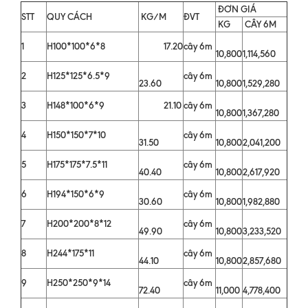
ĐƠN GIÁ
STT
QUY CÁCH
KG/M
ĐVT
KG
CÂY 6M
1
H100*100*6*8
17.20
cây 6m
10,800
1,114,560
2
H125*125*6.5*9
cây 6m
23.60
10,800
1,529,280
3
H148*100*6*9
21.10
cây 6m
10,800
1,367,280
4
H150*150*7*10
cây 6m
31.50
10,800
2,041,200
5
H175*175*7.5*11
cây 6m
40.40
10,800
2,617,920
6
H194*150*6*9
cây 6m
30.60
10,800
1,982,880
7
H200*200*8*12
cây 6m
49.90
10,800
3,233,520
8
H244*175*11
cây 6m
44.10
10,800
2,857,680
9
H250*250*9*14
cây 6m
72.40
11,000
4,778,400