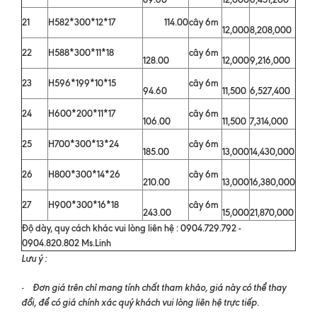
21
H582*300*12*17
114.00
cây 6m
12,000
8,208,000
22
H588*300*11*18
cây 6m
128.00
12,000
9,216,000
23
H596*199*10*15
cây 6m
94.60
11,500
6,527,400
24
H600*200*11*17
cây 6m
106.00
11,500
7,314,000
25
H700*300*13*24
cây 6m
185.00
13,000
14,430,000
26
H800*300*14*26
cây 6m
210.00
13,000
16,380,000
27
H900*300*16*18
cây 6m
243.00
15,000
21,870,000
Độ dày, quy cách khác vui lòng liên hệ : 0904.729.792 -
0904.820.802 Ms.Linh
Lưu ý :
Đơn giá trên chỉ mang tính chất tham khảo, giá này có thể thay
-
đổi, để có giá chính xác quý khách vui lòng liên hệ trực tiếp.