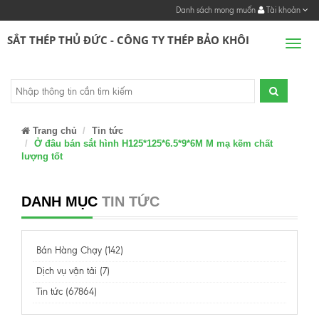
Danh sách mong muốn
Tài khoản
SẮT THÉP THỦ ĐỨC - CÔNG TY THÉP BẢO KHÔI
Men
Trang chủ
Tin tức
Ở đâu bán sắt hình H125*125*6.5*9*6M M mạ kẽm chất
lượng tốt
DANH MỤC
TIN TỨC
Bán Hàng Chạy (142)
Dịch vụ vận tải (7)
Tin tức (67864)