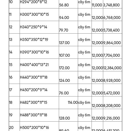
10
H294*200*8*12
cây 6m
56.80
11,000
3,748,800
11
H300*300*10*15
cây 6m
94.00
12,000
6,768,000
12
H340*250*9*14
cây 6m
79.70
12,000
5,738,400
13
H350*350*12*19
cây 6m
137.00
12,000
9,864,000
14
H390*300*10*16
cây 6m
107.00
12,000
7,704,000
15
H400*400*13*21
cây 6m
172.00
12,000
12,384,000
16
H440*300*11*18
cây 6m
124.00
12,000
8,928,000
17
H450*200*9*14
cây 6m
76.00
12,000
5,472,000
18
H482*300*11*15
114.00
cây 6m
12,000
8,208,000
19
H488*300*11*18
cây 6m
128.00
12,000
9,216,000
20
H500*200*10*16
cây 6m
89.60
12,000
6,451,200