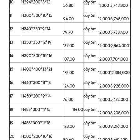
10
H294*200*8*12
cây 6m
56.80
11,000
3,748,800
11
H300*300*10*15
cây 6m
94.00
12,000
6,768,000
12
H340*250*9*14
cây 6m
79.70
12,000
5,738,400
13
H350*350*12*19
cây 6m
137.00
12,000
9,864,000
14
H390*300*10*16
cây 6m
107.00
12,000
7,704,000
15
H400*400*13*21
cây 6m
172.00
12,000
12,384,000
16
H440*300*11*18
cây 6m
124.00
12,000
8,928,000
17
H450*200*9*14
cây 6m
76.00
12,000
5,472,000
18
H482*300*11*15
114.00
cây 6m
12,000
8,208,000
19
H488*300*11*18
cây 6m
128.00
12,000
9,216,000
20
H500*200*10*16
cây 6m
89.60
12,000
6,451,200