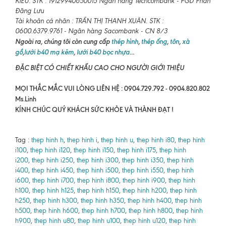
KIỀU. STK : 19129940650015 Ngân hàng Techcombank - PGD Phan
Đăng Lưu
Tài khoản cá nhân : TRẦN THỊ THANH XUÂN. STK :
0600.6379.9761 - Ngân hàng Sacombank - CN 8/3
Ngoài ra, chúng tôi còn cung cấp
thép hình
,
thép ống
,
tôn
,
xà
gồ
,
lưới b40 mạ kẽm
,
lưới b40 bọc nhựa
...
ĐẶC BIỆT CÓ CHIẾT KHẤU CAO CHO NGƯỜI GIỚI THIỆU
MỌI THẮC MẮC VUI LÒNG LIÊN HỆ : 0904.729.792 - 0904.820.802
Ms.Linh
KÍNH CHÚC QUÝ KHÁCH SỨC KHỎE VÀ THÀNH ĐẠT !
Tag :
thep hinh h
,
thep hinh i
,
thep hinh u
,
thep hinh i80
,
thep hinh
i100
,
thep hinh i120
,
thep hinh i150
,
thep hinh i175
,
thep hinh
i200
,
thep hinh i250
,
thep hinh i300
,
thep hinh i350
,
thep hinh
i400
,
thep hinh i450
,
thep hinh i500
,
thep hinh i550
,
thep hinh
i600
,
thep hinh i700
,
thep hinh i800
,
thep hinh i900
,
thep hinh
h100
,
thep hinh h125
,
thep hinh h150
,
thep hinh h200
,
thep hinh
h250
,
thep hinh h300
,
thep hinh h350
,
thep hinh h400
,
thep hinh
h500
,
thep hinh h600
,
thep hinh h700
,
thep hinh h800
,
thep hinh
h900
,
thep hinh u80
,
thep hinh u100
,
thep hinh u120
,
thep hinh