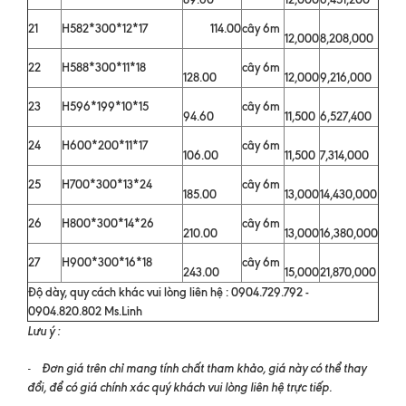
21
H582*300*12*17
114.00
cây 6m
12,000
8,208,000
22
H588*300*11*18
cây 6m
128.00
12,000
9,216,000
23
H596*199*10*15
cây 6m
94.60
11,500
6,527,400
24
H600*200*11*17
cây 6m
106.00
11,500
7,314,000
25
H700*300*13*24
cây 6m
185.00
13,000
14,430,000
26
H800*300*14*26
cây 6m
210.00
13,000
16,380,000
27
H900*300*16*18
cây 6m
243.00
15,000
21,870,000
Độ dày, quy cách khác vui lòng liên hệ : 0904.729.792 -
0904.820.802 Ms.Linh
Lưu ý :
Đơn giá trên chỉ mang tính chất tham khảo, giá này có thể thay
-
đổi, để có giá chính xác quý khách vui lòng liên hệ trực tiếp.