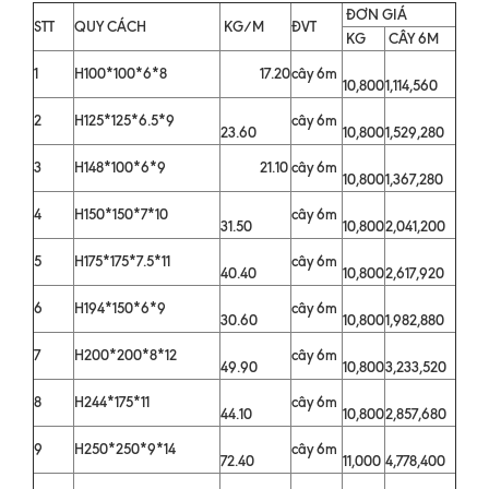
ĐƠN GIÁ
STT
QUY CÁCH
KG/M
ĐVT
KG
CÂY 6M
1
H100*100*6*8
17.20
cây 6m
10,800
1,114,560
2
H125*125*6.5*9
cây 6m
23.60
10,800
1,529,280
3
H148*100*6*9
21.10
cây 6m
10,800
1,367,280
4
H150*150*7*10
cây 6m
31.50
10,800
2,041,200
5
H175*175*7.5*11
cây 6m
40.40
10,800
2,617,920
6
H194*150*6*9
cây 6m
30.60
10,800
1,982,880
7
H200*200*8*12
cây 6m
49.90
10,800
3,233,520
8
H244*175*11
cây 6m
44.10
10,800
2,857,680
9
H250*250*9*14
cây 6m
72.40
11,000
4,778,400