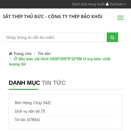
Danh sách mong muốn
Tài khoản
SẮT THÉP THỦ ĐỨC - CÔNG TY THÉP BẢO KHÔI
Men
Trang chủ
Tin tức
Ở đâu bán sắt hình H200*200*8*12*6M D mạ kẽm chất
lượng tốt
DANH MỤC
TIN TỨC
Bán Hàng Chạy (142)
Dịch vụ vận tải (7)
Tin tức (67864)