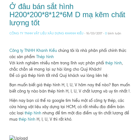
Ở đâu bán sắt hình
H200*200*8*12*6M D mạ kẽm chất
lượng tốt
CÔNG TY TNHH VẬT LIỆU XÂU DỰNG KHANH KIỀU
- 16/03/2017 -
0
bình luận
Công ty TNHH Khanh Kiều
chúng tôi là nhà phân phối chính thức
các sản phẩm
Thép hình
Với kinh nghiệm nhiều năm trong lĩnh vực phân phối
thép hình
,
chắc chắn sẽ mang lại sự hài lòng cho Quý Khách!
Để có giá thép hình tốt nhấ Quý khách vui lòng liên hệ:
Bạn muốn biết giá thép hình H, I, U, V hôm nay thế nào? Bạn muốn
biết công ty nào bán thép hình H, I, U, V chất lượng và uy tín nhất !.
Hiện nay bạn có thể ra google tìm hiểu một số công ty thép, các
cửa hàng vật liệu xây dựng tại HCM, có rất nhiều địa điểm bán
các loại
thép hình
nhưng để tìm một địa điểm uy tín chất lượng để
mua
thép hình
H, I, U, V thì rất khó.