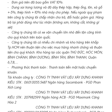
- Đơn giá trên đã bao gồm VAT 10%.
- Dung sai trọng lượng và độ dày thép hộp, thép ống, tôn, xà gồ
+-5%, thép hình +-10% nhà máy cho phép. Nếu ngoài quy phạm
trên công ty chúng tôi chấp nhận cho trả, đổi hoặc giảm giá. Hàng
trả lại phải đúng như lúc nhận (không sơn, không cắt, không gỉ
sét)
- Công ty chúng tôi có xe vận chuyển lớn nhỏ đến tận công trình
cho quý khách trên toàn quốc.
- Công ty chúng tôi có nhiều chi nhánh và kho hàng trên khắp
Tp.HCM nên thuận tiện cho việc mua hàng nhanh chóng và thuận
tiện cho quý khách. Kho hàng tại các quận THỦ ĐỨC, HÓC MÔN,
BÌNH CHÁNH, BÌNH DƯƠNG, BÌNH TÂN, BÌNH THẠNH, Quận
6,7,8,....
- Phương thức thanh toán : Thanh toán tiền mặt hoặc chuyển
khoản.
Tài khoản công ty : CÔNG TY TNHH VẬT LIỆU XÂY DỰNG KHANH
KIỀU. STK : 0601.0055.5487 Ngân hàng Sacombank - PGD Phan
Xích Long
CÔNG TY TNHH VẬT LIỆU XÂY DỰNG KHANH
KIỀU. STK : 207982599 Ngân hàng ACB - PGD Maximark Cộng
Hòa 2
CÔNG TY TNHH VẬT LIỆU XÂY DỰNG KHANH