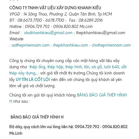
CÔNG TY TNHH VẬT LIỆU XÂY DỰNG KHANH KIỀU
VPGD : 14 Sông Thao, Phường 2, Quận Tân Bình, Tp.HCM
ĐT : 08.6673.7700 - 6678.7700 - Fax : 08.6289.2016
Hotline : 0904.729.792 - 0904.820.802 Ms.Linh
Email :
vlxdkhanhkieu@gmail.com
- thepkhanhkieu@gmail.com
Website
:
satthepmiennam.com
-
thepkhanhkieu.com
-
chothepmiennam.com
Công ty chúng tôi chuyên cung cấp các mặt hàng vật liệu xây
dựng như
thép ống
,
thép hộp
,
thép hình
,
tôn
,
xà gồ
,
lưới b40
,
sắt
thép xây dựng
,... với giá tốt nhất thị trường.Chúng tôi kinh doanh
UY TÍN LÀ CỐT LÕI
lấy
nên đến với chúng tôi quý khách sẽ yên
tâm về giá và chất lượng.
Chúng tôi xin gửi tới quý khách hàng
BẢNG BÁO GIÁ THÉP HÌNH
H
như sau :
BẢNG BÁO GIÁ THÉP HÌNH H
Độ dày, quy cách lớn vui lòng liên hệ: 0904.729.792 - 0904.820.802
Ms.Linh