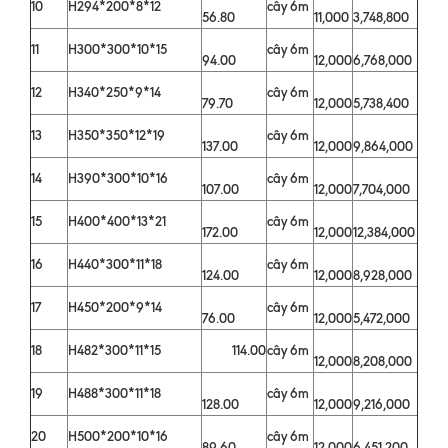
10
H294*200*8*12
cây 6m
56.80
11,000
3,748,800
11
H300*300*10*15
cây 6m
94.00
12,000
6,768,000
12
H340*250*9*14
cây 6m
79.70
12,000
5,738,400
13
H350*350*12*19
cây 6m
137.00
12,000
9,864,000
14
H390*300*10*16
cây 6m
107.00
12,000
7,704,000
15
H400*400*13*21
cây 6m
172.00
12,000
12,384,000
16
H440*300*11*18
cây 6m
124.00
12,000
8,928,000
17
H450*200*9*14
cây 6m
76.00
12,000
5,472,000
18
H482*300*11*15
114.00
cây 6m
12,000
8,208,000
19
H488*300*11*18
cây 6m
128.00
12,000
9,216,000
20
H500*200*10*16
cây 6m
89.60
12,000
6,451,200