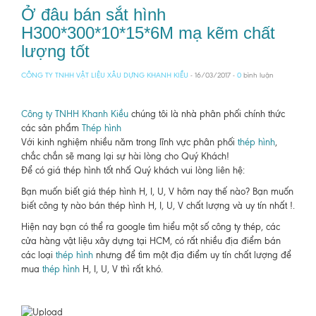
Ở đâu bán sắt hình
H300*300*10*15*6M mạ kẽm chất
lượng tốt
CÔNG TY TNHH VẬT LIỆU XÂU DỰNG KHANH KIỀU
- 16/03/2017 -
0
bình luận
Công ty TNHH Khanh Kiều
chúng tôi là nhà phân phối chính thức
các sản phẩm
Thép hình
Với kinh nghiệm nhiều năm trong lĩnh vực phân phối
thép hình
,
chắc chắn sẽ mang lại sự hài lòng cho Quý Khách!
Để có giá thép hình tốt nhấ Quý khách vui lòng liên hệ:
Bạn muốn biết giá thép hình H, I, U, V hôm nay thế nào? Bạn muốn
biết công ty nào bán thép hình H, I, U, V chất lượng và uy tín nhất !.
Hiện nay bạn có thể ra google tìm hiểu một số công ty thép, các
cửa hàng vật liệu xây dựng tại HCM, có rất nhiều địa điểm bán
các loại
thép hình
nhưng để tìm một địa điểm uy tín chất lượng để
mua
thép hình
H, I, U, V thì rất khó.