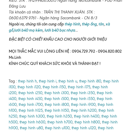
KIỀU. STK : 19129940650015 Ngân hàng Techcombank - PGD Phan
Đăng Lưu
Tài khoản cá nhân : TRẦN THỊ THANH XUÂN. STK :
0600.6379.9761 - Ngân hàng Sacombank - CN 8/3
Ngoài ra, chúng tôi còn cung cấp
thép hình
,
thép ống
,
tôn
,
xà
gồ
,
lưới b40 mạ kẽm
,
lưới b40 bọc nhựa
...
ĐẶC BIỆT CÓ CHIẾT KHẤU CAO CHO NGƯỜI GIỚI THIỆU
MỌI THẮC MẮC VUI LÒNG LIÊN HỆ : 0904.729.792 - 0904.820.802
Ms.Linh
KÍNH CHÚC QUÝ KHÁCH SỨC KHỎE VÀ THÀNH ĐẠT !
Tag :
thep hinh h
,
thep hinh i
,
thep hinh u
,
thep hinh i80
,
thep hinh
i100
,
thep hinh i120
,
thep hinh i150
,
thep hinh i175
,
thep hinh
i200
,
thep hinh i250
,
thep hinh i300
,
thep hinh i350
,
thep hinh
i400
,
thep hinh i450
,
thep hinh i500
,
thep hinh i550
,
thep hinh
i600
,
thep hinh i700
,
thep hinh i800
,
thep hinh i900
,
thep hinh
h100
,
thep hinh h125
,
thep hinh h150
,
thep hinh h200
,
thep hinh
h250
,
thep hinh h300
,
thep hinh h350
,
thep hinh h400
,
thep hinh
h500
,
thep hinh h600
,
thep hinh h700
,
thep hinh h800
,
thep hinh
h900
,
thep hinh u80
,
thep hinh u100
,
thep hinh u120
,
thep hinh