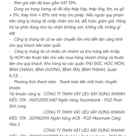
- Đơn giá trên đã bao gồm VAT 10%.
- Dung sai trọng lượng và độ dày thép hộp, thép ống, tôn, xà gồ
+-5%, thép hình +-10% nhà máy cho phép. Nếu ngoài quy phạm
trên công ty chúng tôi chấp nhận cho trả, đổi hoặc giảm giá. Hàng
trả lại phải đúng như lúc nhận (không sơn, không cắt, không gỉ
sét)
- Công ty chúng tôi có xe vận chuyển lớn nhỏ đến tận công trình
cho quý khách trên toàn quốc.
- Công ty chúng tôi có nhiều chi nhánh và kho hàng trên khắp
Tp.HCM nên thuận tiện cho việc mua hàng nhanh chóng và thuận
tiện cho quý khách. Kho hàng tại các quận THỦ ĐỨC, HÓC MÔN,
BÌNH CHÁNH, BÌNH DƯƠNG, BÌNH TÂN, BÌNH THẠNH, Quận
6,7,8,....
- Phương thức thanh toán : Thanh toán tiền mặt hoặc chuyển
khoản.
Tài khoản công ty : CÔNG TY TNHH VẬT LIỆU XÂY DỰNG KHANH
KIỀU. STK : 0601.0055.5487 Ngân hàng Sacombank - PGD Phan
Xích Long
CÔNG TY TNHH VẬT LIỆU XÂY DỰNG KHANH
KIỀU. STK : 207982599 Ngân hàng ACB - PGD Maximark Cộng
Hòa 2
CÔNG TY TNHH VẬT LIỆU XÂY DỰNG KHANH