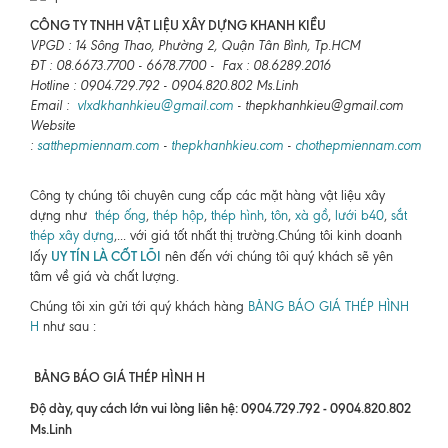
CÔNG TY TNHH VẬT LIỆU XÂY DỰNG KHANH KIỀU
VPGD : 14 Sông Thao, Phường 2, Quận Tân Bình, Tp.HCM
ĐT : 08.6673.7700 - 6678.7700 - Fax : 08.6289.2016
Hotline : 0904.729.792 - 0904.820.802 Ms.Linh
Email :
vlxdkhanhkieu@gmail.com
- thepkhanhkieu@gmail.com
Website
:
satthepmiennam.com
-
thepkhanhkieu.com
-
chothepmiennam.com
Công ty chúng tôi chuyên cung cấp các mặt hàng vật liệu xây
dựng như
thép ống
,
thép hộp
,
thép hình
,
tôn
,
xà gồ
,
lưới b40
,
sắt
thép xây dựng
,... với giá tốt nhất thị trường.Chúng tôi kinh doanh
UY TÍN LÀ CỐT LÕI
lấy
nên đến với chúng tôi quý khách sẽ yên
tâm về giá và chất lượng.
Chúng tôi xin gửi tới quý khách hàng
BẢNG BÁO GIÁ THÉP HÌNH
H
như sau :
BẢNG BÁO GIÁ THÉP HÌNH H
Độ dày, quy cách lớn vui lòng liên hệ: 0904.729.792 - 0904.820.802
Ms.Linh