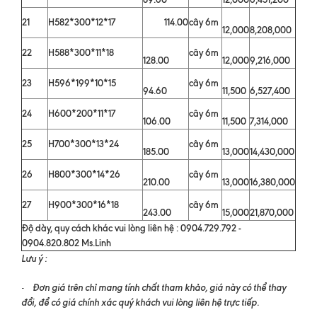
21
H582*300*12*17
114.00
cây 6m
12,000
8,208,000
22
H588*300*11*18
cây 6m
128.00
12,000
9,216,000
23
H596*199*10*15
cây 6m
94.60
11,500
6,527,400
24
H600*200*11*17
cây 6m
106.00
11,500
7,314,000
25
H700*300*13*24
cây 6m
185.00
13,000
14,430,000
26
H800*300*14*26
cây 6m
210.00
13,000
16,380,000
27
H900*300*16*18
cây 6m
243.00
15,000
21,870,000
Độ dày, quy cách khác vui lòng liên hệ : 0904.729.792 -
0904.820.802 Ms.Linh
Lưu ý :
Đơn giá trên chỉ mang tính chất tham khảo, giá này có thể thay
-
đổi, để có giá chính xác quý khách vui lòng liên hệ trực tiếp.