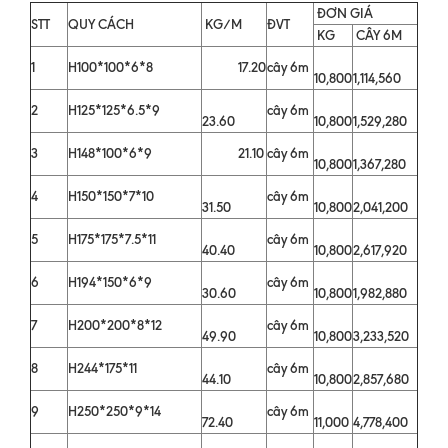
ĐƠN GIÁ
STT
QUY CÁCH
KG/M
ĐVT
KG
CÂY 6M
1
H100*100*6*8
17.20
cây 6m
10,800
1,114,560
2
H125*125*6.5*9
cây 6m
23.60
10,800
1,529,280
3
H148*100*6*9
21.10
cây 6m
10,800
1,367,280
4
H150*150*7*10
cây 6m
31.50
10,800
2,041,200
5
H175*175*7.5*11
cây 6m
40.40
10,800
2,617,920
6
H194*150*6*9
cây 6m
30.60
10,800
1,982,880
7
H200*200*8*12
cây 6m
49.90
10,800
3,233,520
8
H244*175*11
cây 6m
44.10
10,800
2,857,680
9
H250*250*9*14
cây 6m
72.40
11,000
4,778,400