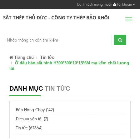
Danh sách mong muốn
Tài khoản
SẮT THÉP THỦ ĐỨC - CÔNG TY THÉP BẢO KHÔI
Men
Trang chủ
Tin tức
Ở đâu bán sắt hình H300*300*10*15*6M mạ kẽm chất lượng
tốt
DANH MỤC
TIN TỨC
Bán Hàng Chạy (142)
Dịch vụ vận tải (7)
Tin tức (67864)