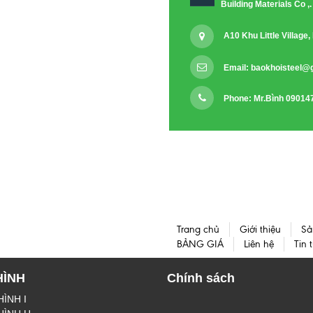
Building Materials Co ,.
A10 Khu Little Villag
Email:
baokhoisteel@
Phone: Mr.Bình 09014
Trang chủ
Giới thiệu
Sả
BẢNG GIÁ
Liên hệ
Tin 
HÌNH
Chính sách
HÌNH I