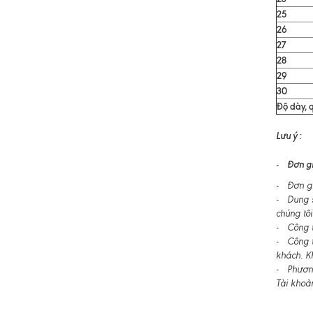
25
26
27
28
29
30
Độ dày, q
Lưu ý :
Đơn gi
-
- Đơn gi
- Dung s
chúng tôi
- Công ty
- Công t
khách. K
- Phương
Tài khoả