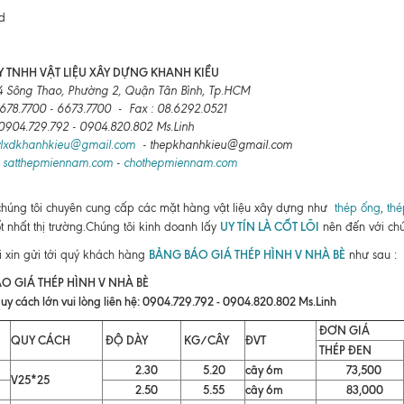
 TNHH VẬT LIỆU XÂY DỰNG KHANH KIỀU
4 Sông Thao, Phường 2, Quận Tân Bình, Tp.HCM
6678.7700 - 6673.7700 - Fax : 08.6292.0521
: 0904.729.792 - 0904.820.802 Ms.Linh
vlxdkhanhkieu@gmail.com
- thepkhanhkieu@gmail.com
:
satthepmiennam.com
-
chothepmiennam.com
chúng tôi chuyên cung cấp các mặt hàng vật liệu xây dựng như
thép ống
,
thé
UY TÍN LÀ CỐT LÕI
ốt nhất thị trường.Chúng tôi kinh doanh lấy
nên đến với chú
BẢNG BÁO GIÁ THÉP HÌNH V NHÀ BÈ
i xin gửi tới quý khách hàng
như sau :
O GIÁ THÉP HÌNH V NHÀ BÈ
uy cách lớn vui lòng liên hệ: 0904.729.792 - 0904.820.802 Ms.Linh
ĐƠN GIÁ
QUY CÁCH
ĐỘ DÀY
KG/CÂY
ĐVT
THÉP ĐEN
2.30
5.20
cây 6m
73,500
V25*25
2.50
5.55
cây 6m
83,000