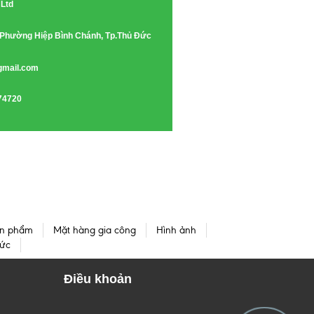
 Ltd
e, Phường Hiệp Bình Chánh, Tp.Thủ Đức
gmail.com
74720
n phẩm
Mặt hàng gia công
Hình ảnh
tức
Điều khoản