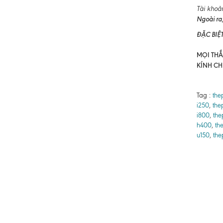
Tài khoả
Ngoài ra,
ĐẶC BIỆ
MỌI THẮC
KÍNH CH
Tag :
the
i250
,
the
i800
,
the
h400
,
th
u150
,
the