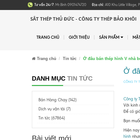
Tư vấn 24/7:
Mr.Bình 0901474720
Địa chỉ:
A10 Khu Little Village
SẮT THÉP THỦ ĐỨC - CÔNG TY THÉP BẢO KHÔI
TRANG CHỦ
GIỚI THIỆU
SẢN PHẨM
MẶ
Trang chủ
Tin tức
Ở đâu bán thép hình V nhà bè
Ở đâu
DANH MỤC
TIN TỨC
CÔNG TY T
Công ty 
Bán Hàng Chạy (142)
Với kinh
Dịch vụ vận tải (7)
Để có giá
Tin tức (67864)
Bạn muốn 
Hiện nay 
Bài viết mới
hình
nhưn