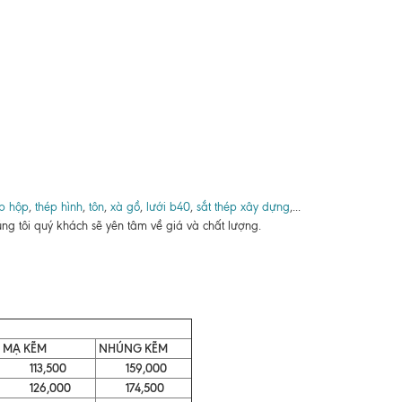
p hộp
,
thép hình
,
tôn
,
xà gồ
,
lưới b40
,
sắt thép xây dựng
,...
ng tôi quý khách sẽ yên tâm về giá và chất lượng.
MẠ KẼM
NHÚNG KẼM
113,500
159,000
126,000
174,500