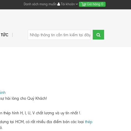
Danh sách mong muốn
Tài khoản
Giỏ hàng
0
N TỨC
n
ình
 sự hài lòng cho Quý Khách!
hép hình H, I, U, V chất lượng và uy tín nhất !.
y dựng tại HCM, có rất nhiều địa điểm bán các loại
thép
ó.