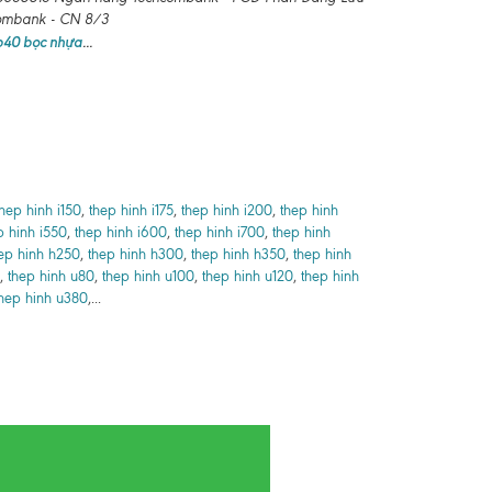
combank - CN 8/3
 b40 bọc nhựa
...
thep hinh i150
,
thep hinh i175
,
thep hinh i200
,
thep hinh
p hinh i550
,
thep hinh i600
,
thep hinh i700
,
thep hinh
ep hinh h250
,
thep hinh h300
,
thep hinh h350
,
thep hinh
,
thep hinh u80
,
thep hinh u100
,
thep hinh u120
,
thep hinh
hep hinh u380
,...