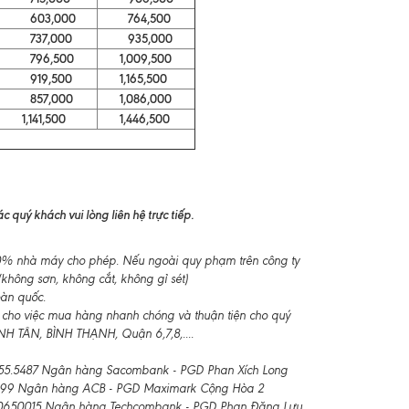
603,000
764,500
737,000
935,000
796,500
1,009,500
919,500
1,165,500
857,000
1,086,000
1,141,500
1,446,500
 quý khách vui lòng liên hệ trực tiếp.
-10% nhà máy cho phép. Nếu ngoài quy phạm trên công ty
không sơn, không cắt, không gỉ sét)
oàn quốc.
 cho việc mua hàng nhanh chóng và thuận tiện cho quý
 TÂN, BÌNH THẠNH, Quận 6,7,8,....
55.5487 Ngân hàng Sacombank - PGD Phan Xích Long
99 Ngân hàng ACB - PGD Maximark Cộng Hòa 2
650015 Ngân hàng Techcombank - PGD Phan Đăng Lưu