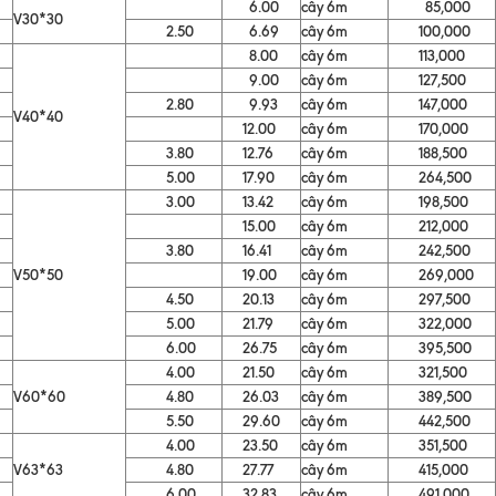
6.00
cây 6m
85,000
V30*30
2.50
6.69
cây 6m
100,000
8.00
cây 6m
113,000
9.00
cây 6m
127,500
2.80
9.93
cây 6m
147,000
V40*40
12.00
cây 6m
170,000
3.80
12.76
cây 6m
188,500
5.00
17.90
cây 6m
264,500
3.00
13.42
cây 6m
198,500
15.00
cây 6m
212,000
3.80
16.41
cây 6m
242,500
V50*50
19.00
cây 6m
269,000
4.50
20.13
cây 6m
297,500
5.00
21.79
cây 6m
322,000
6.00
26.75
cây 6m
395,500
4.00
21.50
cây 6m
321,500
V60*60
4.80
26.03
cây 6m
389,500
5.50
29.60
cây 6m
442,500
4.00
23.50
cây 6m
351,500
V63*63
4.80
27.77
cây 6m
415,000
6.00
32.83
cây 6m
491,000