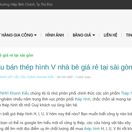
, Phường Hiệp Bình Chánh, Tp.Thủ Đức
T HÀNG GIA CÔNG
HÌNH ẢNH
BẢNG GIÁ
LIÊN HỆ
TI
 giá rẻ tại sài gòn
 bán thép hình V nhà bè giá rẻ tại sài gò
NHH VẬT LIỆU XÂU DỰNG KHANH KIỀU
- 09/03/2017 -
0
bình luận
TNHH Khanh Kiều
chúng tôi là nhà phân phối chính thức các sản phẩm
Thép h
 nghiệm nhiều năm trong lĩnh vực phân phối
thép hình
, chắc chắn sẽ mang lại
 thép hình tốt nhấ Quý khách vui lòng liên hệ:
biết giá thép hình H, I, U, V hôm nay thế nào? Bạn muốn biết công ty nào bán t
bạn có thể ra google tìm hiểu một số công ty thép, các cửa hàng vật liệu xâ
g để tìm một địa điểm uy tín chất lượng để mua
thép hình
H, I, U, V thì rất kh