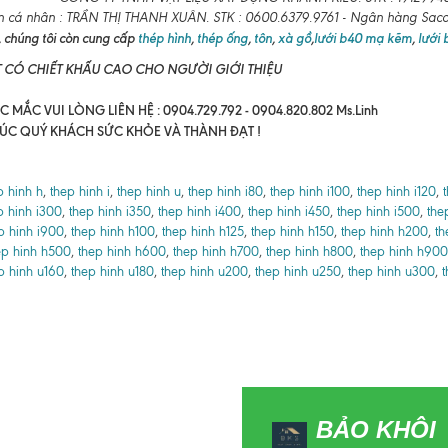
n cá nhân : TRẦN THỊ THANH XUÂN. STK : 0600.6379.9761 - Ngân hàng Sa
 chúng tôi còn cung cấp
thép hình
,
thép ống
,
tôn
,
xà gồ
,
lưới b40 mạ kẽm
,
lưới
T CÓ CHIẾT KHẤU CAO CHO NGƯỜI GIỚI THIỆU
 MẮC VUI LÒNG LIÊN HỆ : 0904.729.792 - 0904.820.802 Ms.Linh
ÚC QUÝ KHÁCH SỨC KHỎE VÀ THÀNH ĐẠT !
p hinh h
,
thep hinh i
,
thep hinh u
,
thep hinh i80
,
thep hinh i100
,
thep hinh i120
,
p hinh i300
,
thep hinh i350
,
thep hinh i400
,
thep hinh i450
,
thep hinh i500
,
the
p hinh i900
,
thep hinh h100
,
thep hinh h125
,
thep hinh h150
,
thep hinh h200
,
th
ep hinh h500
,
thep hinh h600
,
thep hinh h700
,
thep hinh h800
,
thep hinh h900
p hinh u160
,
thep hinh u180
,
thep hinh u200
,
thep hinh u250
,
thep hinh u300
,
t
BẢO KHÔI