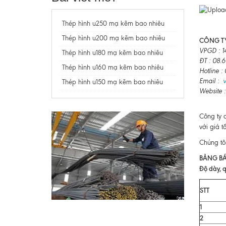
Thép hình u250 mạ kẽm bao nhiêu
Thép hình u200 mạ kẽm bao nhiêu
CÔNG TY
VPGD : 1
Thép hình u180 mạ kẽm bao nhiêu
ĐT : 08.
Thép hình u160 mạ kẽm bao nhiêu
Hotline 
Email :
Thép hình u150 mạ kẽm bao nhiêu
Website 
Công ty 
với giá t
Chúng tô
BẢNG BÁ
Độ dày, q
STT
1
2