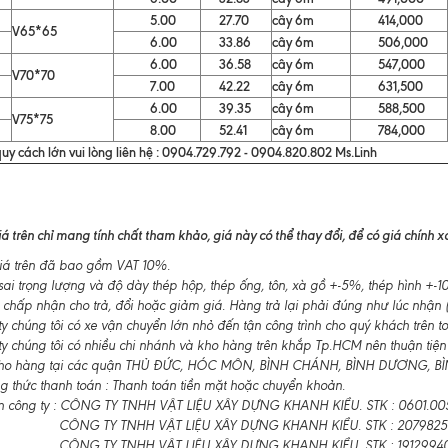
5.00
27.70
cây 6m
414,000
V65*65
6.00
33.86
cây 6m
506,000
6.00
36.58
cây 6m
547,000
V70*70
7.00
42.22
cây 6m
631,500
6.00
39.35
cây 6m
588,500
V75*75
8.00
52.41
cây 6m
784,000
uy cách lớn vui lòng liên hệ : 0904.729.792 - 0904.820.802 Ms.Linh
á trên chỉ mang tính chất tham khảo, giá này có thể thay đổi, để có giá chính xác
á trên đã bao gồm VAT 10%.
ai trọng lượng và độ dày thép hộp, thép ống, tôn, xà gồ +-5%, thép hình +
 chấp nhận cho trả, đổi hoặc giảm giá. Hàng trả lại phải đúng như lúc nhận (
 chúng tôi có xe vận chuyển lớn nhỏ đến tận công trình cho quý khách trên t
y chúng tôi có nhiều chi nhánh và kho hàng trên khắp Tp.HCM nên thuận tiện
ho hàng tại các quận THỦ ĐỨC, HÓC MÔN, BÌNH CHÁNH, BÌNH DƯƠNG, BÌNH
 thức thanh toán : Thanh toán tiền mặt hoặc chuyển khoản.
n công ty : CÔNG TY TNHH VẬT LIỆU XÂY DỰNG KHANH KIỀU. STK : 0601.00
CÔNG TY TNHH VẬT LIỆU XÂY DỰNG KHANH KIỀU. STK : 2079825
CÔNG TY TNHH VẬT LIỆU XÂY DỰNG KHANH KIỀU. STK : 19129940