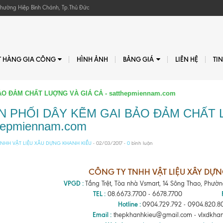
, Phường Hiệp Bình Chánh, Tp.Thủ Đức
T HÀNG GIA CÔNG
HÌNH ẢNH
BẢNG GIÁ
LIÊN HỆ
TI
O ĐẢM CHẤT LUỢNG VÀ GIÁ CẢ - satthepmiennam.com
N PHỐI DÂY KẼM GAI BẢO ĐẢM CHẤT L
hepmiennam.com
NHH VẬT LIỆU XÂU DỰNG KHANH KIỀU
- 02/03/2017 -
0
bình luận
CÔNG TY TNHH VẬT LIỆU XÂY DỰ
VPGD :
Tầng Trệt, Tòa nhà Vsmart, 14 Sông Thao, Phườ
TEL :
08.6673.7700 - 6678.7700
Hotline :
0904.729.792 - 0904.820.80
Email :
thepkhanhkieu@gmail.com - vlxdkha