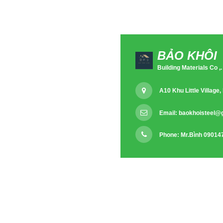
BẢO KHÔI
Building Materials Co ,.
A10 Khu Little Villag
Email:
baokhoisteel@
Phone: Mr.Bình 09014