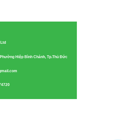
 Ltd
e, Phường Hiệp Bình Chánh, Tp.Thủ Đức
gmail.com
74720