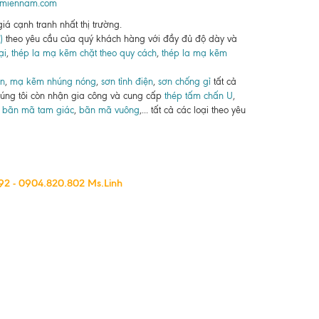
pmiennam.com
iá cạnh tranh nhất thị trường.
)
theo yêu cầu của quý khách hàng với đầy đủ độ dày và
ại
,
thép la mạ kẽm chặt theo quy cách
,
thép la mạ kẽm
ân
,
mạ kẽm nhúng nóng
,
sơn tỉnh điện
,
sơn chống gỉ
tất cả
chúng tôi còn nhận gia công và cung cấp
thép tấm chấn U
,
,
bãn mã tam giác
,
bãn mã vuông
,... tất cả các loại theo yêu
2 - 0904.820.802 Ms.Linh