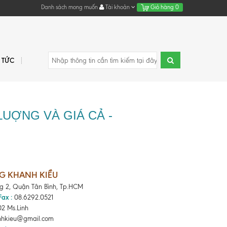
Danh sách mong muốn
Tài khoản
Giỏ hàng
0
N TỨC
UỢNG VÀ GIÁ CẢ -
NG KHANH KIỀU
ng 2, Quận Tân Bình, Tp.HCM
Fax :
08.6292.0521
2 Ms.Linh
nhkieu@gmail.com