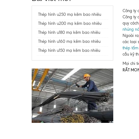
Công ty 
Thép hình u250 mạ kẽm bao nhiêu
Công ty 
quy cách
Thép hình u200 mạ kẽm bao nhiêu
nhúng nó
Thép hình u180 mạ kẽm bao nhiêu
Ngoài ra
Thép hình u160 mạ kẽm bao nhiêu
các loại
thép tấm
Thép hình u150 mạ kẽm bao nhiêu
cầu kỹ t
Mọi chi t
RẤT MO