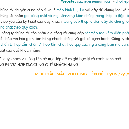
Website :
satthepmiennam.com
-
chothe
chúng tôi chuyên cung cấp sỉ và lẻ
thép hình U,I,H,V
với đầy đủ chủng loại và g
chúng tôi nhận
gia công chặt và mạ kẽm/mạ kẽm nhúng nóng thép la (lập là
 theo yêu cầu kỹ thuật của quý khách.
Cung cấp thép la đen đầy đủ chủng lo
ng chặt theo quy cách
.
, công ty chúng tôi còn nhận gia công và cung cấp
sắt thép mạ kẽm điện ph
 sắt thép với thời gian làm hàng nhanh chóng và giá cả cạnh tranh. Công ty 
 chấn L
,
thép tấm chấn V
,
thép tấm chặt theo quy cách
,
gia công bãn mã tròn
huật của quý khách hàng.
iết quý khách vui lòng liên hệ trực tiếp để có giá hợp lý và cạnh tranh nhất.
NG ĐƯỢC HỢP TÁC CÙNG QUÝ KHÁCH HÀNG.
MỌI THẮC MẮC VUI LÒNG LIÊN HỆ : 0904.729.79