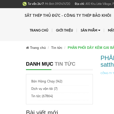
Tư vấn 24/7:
Mr.Bình 0901474720
Địa chỉ:
A10 Khu Little Village
SẮT THÉP THỦ ĐỨC - CÔNG TY THÉP BẢO KHÔI
TRANG CHỦ
GIỚI THIỆU
SẢN PHẨM
MẶ
Trang chủ
Tin tức
PHÂN PHỐI DÂY KẼM GAI BẢ
PHÂ
DANH MỤC
TIN TỨC
satt
CÔNG TY T
Bán Hàng Chạy (142)
Dịch vụ vận tải (7)
Tin tức (67864)
Bài viết mới