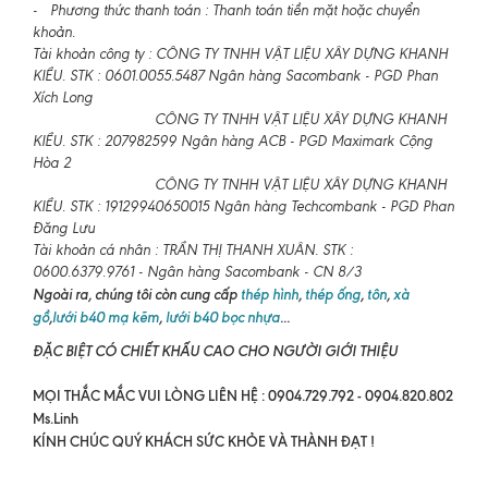
- Phương thức thanh toán : Thanh toán tiền mặt hoặc chuyển
khoản.
Tài khoản công ty : CÔNG TY TNHH VẬT LIỆU XÂY DỰNG KHANH
KIỀU. STK : 0601.0055.5487 Ngân hàng Sacombank - PGD Phan
Xích Long
CÔNG TY TNHH VẬT LIỆU XÂY DỰNG KHANH
KIỀU. STK : 207982599 Ngân hàng ACB - PGD Maximark Cộng
Hòa 2
CÔNG TY TNHH VẬT LIỆU XÂY DỰNG KHANH
KIỀU. STK : 19129940650015 Ngân hàng Techcombank - PGD Phan
Đăng Lưu
Tài khoản cá nhân : TRẦN THỊ THANH XUÂN. STK :
0600.6379.9761 - Ngân hàng Sacombank - CN 8/3
Ngoài ra, chúng tôi còn cung cấp
thép hình
,
thép ống
,
tôn
,
xà
gồ
,
lưới b40 mạ kẽm
,
lưới b40 bọc nhựa
...
ĐẶC BIỆT CÓ CHIẾT KHẤU CAO CHO NGƯỜI GIỚI THIỆU
MỌI THẮC MẮC VUI LÒNG LIÊN HỆ : 0904.729.792 - 0904.820.802
Ms.Linh
KÍNH CHÚC QUÝ KHÁCH SỨC KHỎE VÀ THÀNH ĐẠT !