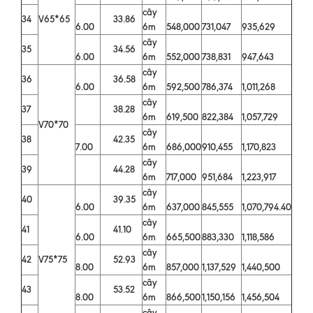
cây
34
V65*65
33.86
6.00
6m
548,000
731,047
935,629
cây
35
34.56
6.00
6m
552,000
738,831
947,643
cây
36
36.58
6.00
6m
592,500
786,374
1,011,268
cây
37
38.28
6m
619,500
822,384
1,057,729
V70*70
cây
38
42.35
7.00
6m
686,000
910,455
1,170,823
cây
39
44.28
6m
717,000
951,684
1,223,917
cây
40
39.35
6.00
6m
637,000
845,555
1,070,794.40
cây
41
41.10
6.00
6m
665,500
883,330
1,118,586
cây
42
V75*75
52.93
8.00
6m
857,000
1,137,529
1,440,500
cây
43
53.52
8.00
6m
866,500
1,150,156
1,456,504
cây