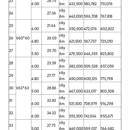
23
26.75
6.00
6m
433,500
583,782
751,076
cây
24
27.36
6m
443,000
596,708
767,818
cây
25
21.64
4.00
6m
350,500
472,074
602,822
cây
26
V60*60
26.03
4.80
6m
421,500
567,737
725,010
cây
27
29.70
5.50
6m
479,500
646,355
825,802
cây
28
23.59
4.00
6m
382,000
509,528
657,059
cây
29
27.77
4.80
6m
450,000
600,125
773,798
cây
30
V63*63
28.86
5.00
6m
467,000
623,017
803,508
cây
31
32.83
6.00
6m
531,500
708,979
914,298
cây
32
34.32
6.00
6m
555,500
741,034
955,671
cây
33
27.75
5.00
6m
449,000
599,017
766,682