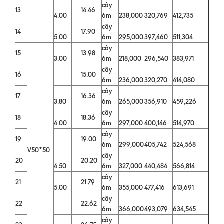
cây
13
14.46
4.00
6m
238,000
320,769
412,735
cây
14
17.90
5.00
6m
295,000
397,460
511,304
cây
15
13.98
3.00
6m
218,000
296,540
383,971
cây
16
15.00
6m
236,000
320,270
414,080
cây
17
16.36
3.80
6m
265,000
356,910
459,226
cây
18
18.36
4.00
6m
297,000
400,146
514,970
cây
19
19.00
6m
299,000
405,742
524,568
V50*50
cây
20
20.20
4.50
6m
327,000
440,484
566,814
cây
21
21.79
5.00
6m
355,000
477,416
613,691
cây
22
22.62
6m
366,000
493,079
634,545
cây