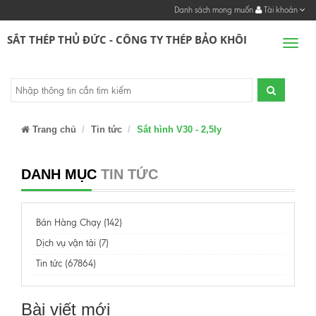
Danh sách mong muốn
Tài khoản
SẮT THÉP THỦ ĐỨC - CÔNG TY THÉP BẢO KHÔI
Men
Trang chủ
Tin tức
Sắt hình V30 - 2,5ly
DANH MỤC
TIN TỨC
Bán Hàng Chạy (142)
Dịch vụ vận tải (7)
Tin tức (67864)
Bài viết mới