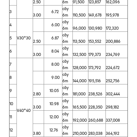
2.50
6m
91,500
123,857
162,096
cây
3
6.72
3.00
6m
110,500
149,678
195,978
cây
4
6.00
6m
96,000
130,980
172,320
cây
5
V30*30
6.87
2.50
6m
113,500
153,552
200,886
cây
6
8.04
3.00
6m
132,500
179,373
234,769
cây
7
8.00
6m
128,000
173,792
224,672
cây
8
9.00
6m
144,000
195,516
252,756
cây
9
10.05
2.80
6m
181,000
238,526
302,444
cây
10
10.98
3.00
6m
165,500
228,350
298,182
V40*40
cây
11
12.00
6m
192,000
260,688
337,008
cây
12
12.76
3.80
6m
210,000
283,038
364,192