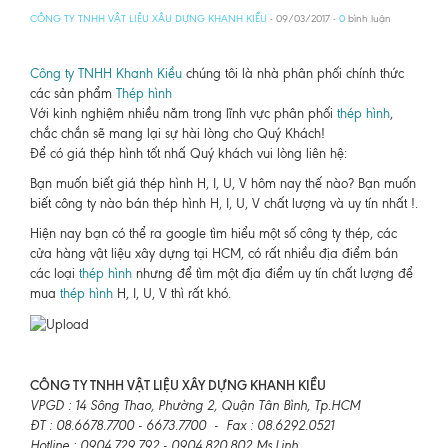
CÔNG TY TNHH VẬT LIỆU XÂU DỰNG KHANH KIỀU
- 09/03/2017 -
0
bình luận
Công ty TNHH Khanh Kiều
chúng tôi là nhà phân phối chính thức
các sản phẩm
Thép hình
Với kinh nghiệm nhiều năm trong lĩnh vực phân phối
thép hình
,
chắc chắn sẽ mang lại sự hài lòng cho Quý Khách!
Để có giá thép hình tốt nhấ Quý khách vui lòng liên hệ:
Bạn muốn biết giá thép hình H, I, U, V hôm nay thế nào? Bạn muốn
biết công ty nào bán thép hình H, I, U, V chất lượng và uy tín nhất !.
Hiện nay bạn có thể ra google tìm hiểu một số công ty thép, các
cửa hàng vật liệu xây dựng tại HCM, có rất nhiều địa điểm bán
các loại
thép hình
nhưng để tìm một địa điểm uy tín chất lượng để
mua
thép hình
H, I, U, V thì rất khó.
CÔNG TY TNHH VẬT LIỆU XÂY DỰNG KHANH KIỀU
VPGD : 14 Sông Thao, Phường 2, Quận Tân Bình, Tp.HCM
ĐT : 08.6678.7700 - 6673.7700 - Fax : 08.6292.0521
Hotline : 0904.729.792 - 0904.820.802 Ms.Linh