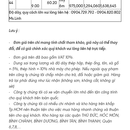
44
60.20
9.00
6m
975,000
1,294,060
1,638,645
Độ dày, quy cách lớn vui lòng liên hệ : 0904.729.792 - 0904.820.802
Ms.Linh
Lưu ý :
Đơn giá trên chỉ mang tính chất tham khảo, giá này có thể thay
-
đổi, để có giá chính xác quý khách vui lòng liên hệ trực tiếp.
- Đơn giá trên đã bao gồm VAT 10%.
- Dung sai trọng lượng và độ dày thép hộp, thép ống, tôn, xà gồ
+-5%, thép hình +-10% nhà máy cho phép. Nếu ngoài quy phạm
trên công ty chúng tôi chấp nhận cho trả, đổi hoặc giảm giá. Hàng
trả lại phải đúng như lúc nhận (không sơn, không cắt, không gỉ
sét)
- Công ty chúng tôi có xe vận chuyển lớn nhỏ đến tận công trình
cho quý khách trên toàn quốc.
- Công ty chúng tôi có nhiều chi nhánh và kho hàng trên khắp
Tp.HCM nên thuận tiện cho việc mua hàng nhanh chóng và thuận
tiện cho quý khách. Kho hàng tại các quận THỦ ĐỨC, HÓC MÔN,
BÌNH CHÁNH, BÌNH DƯƠNG, BÌNH TÂN, BÌNH THẠNH, Quận
6,7,8,....