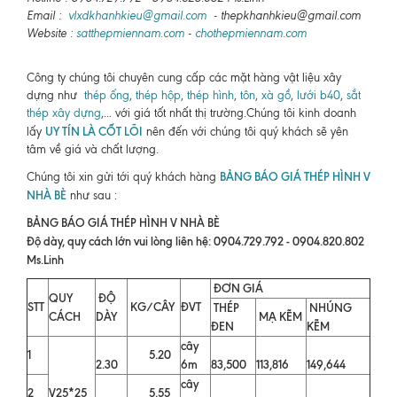
Email :
vlxdkhanhkieu@gmail.com
- thepkhanhkieu@gmail.com
Website :
satthepmiennam.com
-
chothepmiennam.com
Công ty chúng tôi chuyên cung cấp các mặt hàng vật liệu xây
dựng như
thép ống
,
thép hộp
,
thép hình
,
tôn
,
xà gồ
,
lưới b40
,
sắt
thép xây dựng
,... với giá tốt nhất thị trường.Chúng tôi kinh doanh
UY TÍN LÀ CỐT LÕI
lấy
nên đến với chúng tôi quý khách sẽ yên
tâm về giá và chất lượng.
BẢNG BÁO GIÁ THÉP HÌNH V
Chúng tôi xin gửi tới quý khách hàng
NHÀ BÈ
như sau :
BẢNG BÁO GIÁ THÉP HÌNH V NHÀ BÈ
Độ dày, quy cách lớn vui lòng liên hệ: 0904.729.792 - 0904.820.802
Ms.Linh
ĐƠN GIÁ
QUY
ĐỘ
STT
KG/CÂY
ĐVT
THÉP
NHÚNG
CÁCH
DÀY
MẠ KẼM
ĐEN
KẼM
cây
1
5.20
2.30
6m
83,500
113,816
149,644
cây
2
V25*25
5.55