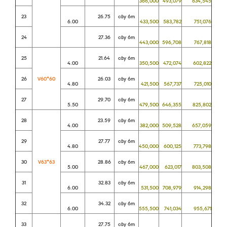
366,000
493,079
634,545
23
26.75
cây 6m
6.00
433,500
583,782
751,076
24
27.36
cây 6m
443,000
596,708
767,818
25
21.64
cây 6m
4.00
350,500
472,074
602,822
26
V60*60
26.03
cây 6m
4.80
421,500
567,737
725,010
27
29.70
cây 6m
5.50
479,500
646,355
825,802
28
23.59
cây 6m
4.00
382,000
509,528
657,059
29
27.77
cây 6m
4.80
450,000
600,125
773,798
30
V63*63
28.86
cây 6m
5.00
467,000
623,017
803,508
31
32.83
cây 6m
6.00
531,500
708,979
914,298
32
34.32
cây 6m
6.00
555,500
741,034
955,671
33
27.75
cây 6m