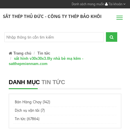
Danh sách mong muốn
Tài khoản
SẮT THÉP THỦ ĐỨC - CÔNG TY THÉP BẢO KHÔI
Men
Trang chủ
Tin tức
sắt hình v30x30x3.0ly nhà bè mạ kẽm -
satthepmiennam.com
DANH MỤC
TIN TỨC
Bán Hàng Chạy (142)
Dịch vụ vận tải (7)
Tin tức (67864)