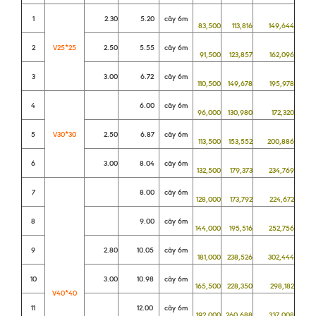
1
2.30
5.20
cây 6m
83,500
113,816
149,644
2
V25*25
2.50
5.55
cây 6m
91,500
123,857
162,096
3
3.00
6.72
cây 6m
110,500
149,678
195,978
4
6.00
cây 6m
96,000
130,980
172,320
5
V30*30
2.50
6.87
cây 6m
113,500
153,552
200,886
6
3.00
8.04
cây 6m
132,500
179,373
234,769
7
8.00
cây 6m
128,000
173,792
224,672
8
9.00
cây 6m
144,000
195,516
252,756
9
2.80
10.05
cây 6m
181,000
238,526
302,444
10
3.00
10.98
cây 6m
165,500
228,350
298,182
V40*40
11
12.00
cây 6m
192,000
260,688
337,008