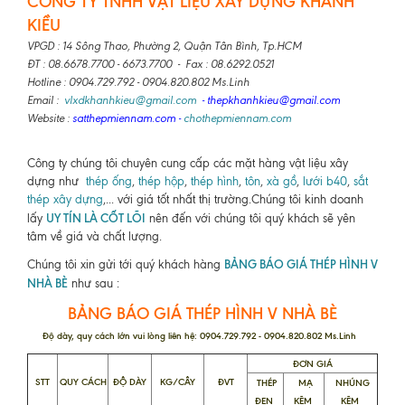
CÔNG TY TNHH VẬT LIỆU XÂY DỰNG KHANH
KIỀU
VPGD : 14 Sông Thao, Phường 2, Quận Tân Bình, Tp.HCM
ĐT : 08.6678.7700 - 6673.7700 - Fax : 08.6292.0521
Hotline : 0904.729.792 - 0904.820.802 Ms.Linh
Email :
vlxdkhanhkieu@gmail.com
- thepkhanhkieu@gmail.com
Website :
satthepmiennam.com
-
chothepmiennam.com
Công ty chúng tôi chuyên cung cấp các mặt hàng vật liệu xây
dựng như
thép ống
,
thép hộp
,
thép hình
,
tôn
,
xà gồ
,
lưới b40
,
sắt
thép xây dựng
,... với giá tốt nhất thị trường.Chúng tôi kinh doanh
UY TÍN LÀ CỐT LÕI
lấy
nên đến với chúng tôi quý khách sẽ yên
tâm về giá và chất lượng.
BẢNG BÁO GIÁ THÉP HÌNH V
Chúng tôi xin gửi tới quý khách hàng
NHÀ BÈ
như sau :
BẢNG BÁO GIÁ THÉP HÌNH V NHÀ BÈ
Độ dày, quy cách lớn vui lòng liên hệ: 0904.729.792 - 0904.820.802 Ms.Linh
ĐƠN GIÁ
STT
QUY CÁCH
ĐỘ DÀY
KG/CÂY
ĐVT
THÉP
MẠ
NHÚNG
ĐEN
KẼM
KẼM