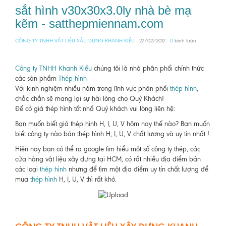
sắt hình v30x30x3.0ly nhà bè mạ
kẽm - satthepmiennam.com
CÔNG TY TNHH VẬT LIỆU XÂU DỰNG KHANH KIỀU
- 27/02/2017 -
0
bình luận
Công ty TNHH Khanh Kiều
chúng tôi là nhà phân phối chính thức
các sản phẩm
Thép hình
Với kinh nghiệm nhiều năm trong lĩnh vực phân phối
thép hình
,
chắc chắn sẽ mang lại sự hài lòng cho Quý Khách!
Để có giá thép hình tốt nhấ Quý khách vui lòng liên hệ:
Bạn muốn biết giá thép hình H, I, U, V hôm nay thế nào? Bạn muốn
biết công ty nào bán thép hình H, I, U, V chất lượng và uy tín nhất !.
Hiện nay bạn có thể ra google tìm hiểu một số công ty thép, các
cửa hàng vật liệu xây dựng tại HCM, có rất nhiều địa điểm bán
các loại
thép hình
nhưng để tìm một địa điểm uy tín chất lượng để
mua
thép hình
H, I, U, V thì rất khó.