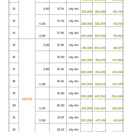
12
3.80
12.76
cây 6m
210,000
283,038
364,192
13
14.46
cây 6m
4.00
238,000
320,769
412,735
14
17.90
cây 6m
5.00
295,000
397,460
511,304
15
3.00
13.98
cây 6m
218,000
296,540
383,971
16
15.00
cây 6m
236,000
320,270
414,080
17
3.80
16.36
cây 6m
265,000
356,910
459,226
18
18.36
cây 6m
4.00
297,000
400,146
514,970
19
19.00
cây 6m
299,000
405,742
524,568
V50*50
20
20.20
cây 6m
4.50
327,000
440,484
566,814
21
21.79
cây 6m
5.00
355,000
477,416
613,691
22
22.62
cây 6m