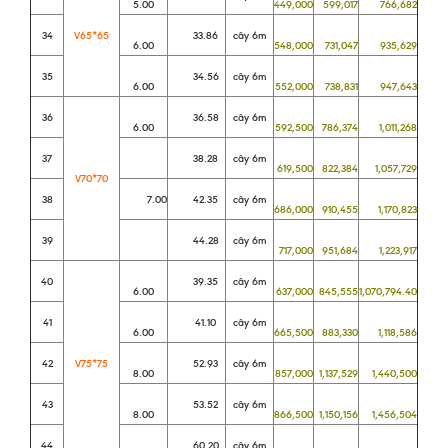
5.00
449,000
599,017
766,682
34
V65*65
33.86
cây 6m
6.00
548,000
731,047
935,629
35
34.56
cây 6m
6.00
552,000
738,831
947,643
36
36.58
cây 6m
6.00
592,500
786,374
1,011,268
37
38.28
cây 6m
619,500
822,384
1,057,729
V70*70
38
7.00
42.35
cây 6m
686,000
910,455
1,170,823
39
44.28
cây 6m
717,000
951,684
1,223,917
40
39.35
cây 6m
6.00
637,000
845,555
1,070,794.40
41
41.10
cây 6m
6.00
665,500
883,330
1,118,586
42
V75*75
52.93
cây 6m
8.00
857,000
1,137,529
1,440,500
43
53.52
cây 6m
8.00
866,500
1,150,156
1,456,504
44
60.20
cây 6m