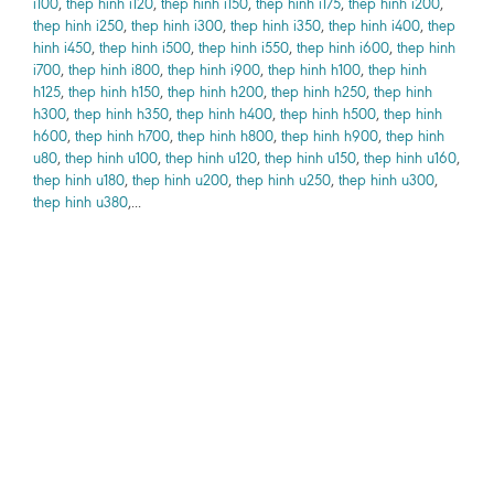
i100
,
thep hinh i120
,
thep hinh i150
,
thep hinh i175
,
thep hinh i200
,
thep hinh i250
,
thep hinh i300
,
thep hinh i350
,
thep hinh i400
,
thep
hinh i450
,
thep hinh i500
,
thep hinh i550
,
thep hinh i600
,
thep hinh
i700
,
thep hinh i800
,
thep hinh i900
,
thep hinh h100
,
thep hinh
h125
,
thep hinh h150
,
thep hinh h200
,
thep hinh h250
,
thep hinh
h300
,
thep hinh h350
,
thep hinh h400
,
thep hinh h500
,
thep hinh
h600
,
thep hinh h700
,
thep hinh h800
,
thep hinh h900
,
thep hinh
u80
,
thep hinh u100
,
thep hinh u120
,
thep hinh u150
,
thep hinh u160
,
thep hinh u180
,
thep hinh u200
,
thep hinh u250
,
thep hinh u300
,
thep hinh u380
,...