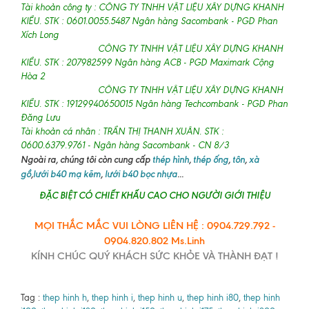
Tài khoản công ty : CÔNG TY TNHH VẬT LIỆU XÂY DỰNG KHANH
KIỀU. STK : 0601.0055.5487 Ngân hàng Sacombank - PGD Phan
Xích Long
CÔNG TY TNHH VẬT LIỆU XÂY DỰNG KHANH
KIỀU. STK : 207982599 Ngân hàng ACB - PGD Maximark Cộng
Hòa 2
CÔNG TY TNHH VẬT LIỆU XÂY DỰNG KHANH
KIỀU. STK : 19129940650015 Ngân hàng Techcombank - PGD Phan
Đăng Lưu
Tài khoản cá nhân : TRẦN THỊ THANH XUÂN. STK :
0600.6379.9761 - Ngân hàng Sacombank - CN 8/3
Ngoài ra, chúng tôi còn cung cấp
thép hình
,
thép ống
,
tôn
,
xà
gồ
,
lưới b40 mạ kẽm
,
lưới b40 bọc nhựa
...
ĐẶC BIỆT CÓ CHIẾT KHẤU CAO CHO NGƯỜI GIỚI THIỆU
MỌI THẮC MẮC VUI LÒNG LIÊN HỆ : 0904.729.792 -
0904.820.802 Ms.Linh
KÍNH CHÚC QUÝ KHÁCH SỨC KHỎE VÀ THÀNH ĐẠT !
Tag :
thep hinh h
,
thep hinh i
,
thep hinh u
,
thep hinh i80
,
thep hinh