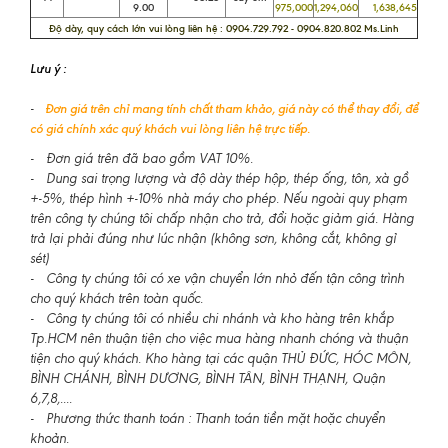
9.00
975,000
1,294,060
1,638,645
Độ dày, quy cách lớn vui lòng liên hệ : 0904.729.792 - 0904.820.802 Ms.Linh
Lưu ý :
-
Đơn giá trên chỉ mang tính chất tham khảo, giá này có thể thay đổi, để
có giá chính xác quý khách vui lòng liên hệ trực tiếp.
- Đơn giá trên đã bao gồm VAT 10%.
- Dung sai trọng lượng và độ dày thép hộp, thép ống, tôn, xà gồ
+-5%, thép hình +-10% nhà máy cho phép. Nếu ngoài quy phạm
trên công ty chúng tôi chấp nhận cho trả, đổi hoặc giảm giá. Hàng
trả lại phải đúng như lúc nhận (không sơn, không cắt, không gỉ
sét)
- Công ty chúng tôi có xe vận chuyển lớn nhỏ đến tận công trình
cho quý khách trên toàn quốc.
- Công ty chúng tôi có nhiều chi nhánh và kho hàng trên khắp
Tp.HCM nên thuận tiện cho việc mua hàng nhanh chóng và thuận
tiện cho quý khách. Kho hàng tại các quận THỦ ĐỨC, HÓC MÔN,
BÌNH CHÁNH, BÌNH DƯƠNG, BÌNH TÂN, BÌNH THẠNH, Quận
6,7,8,....
- Phương thức thanh toán : Thanh toán tiền mặt hoặc chuyển
khoản.