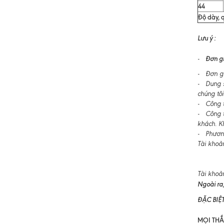
44
Độ dày, q
Lưu ý :
Đơn gi
-
- Đơn gi
- Dung s
chúng tôi
- Công ty
- Công t
khách. K
- Phương
Tài khoả
Tài khoả
Ngoài ra,
ĐẶC BIỆ
MỌI THẮC