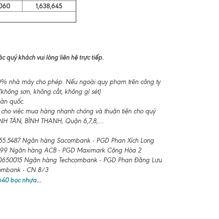
060
1,638,645
 quý khách vui lòng liên hệ trực tiếp.
-10% nhà máy cho phép. Nếu ngoài quy phạm trên công ty
không sơn, không cắt, không gỉ sét)
oàn quốc.
 cho việc mua hàng nhanh chóng và thuận tiện cho quý
 TÂN, BÌNH THẠNH, Quận 6,7,8,....
55.5487 Ngân hàng Sacombank - PGD Phan Xích Long
99 Ngân hàng ACB - PGD Maximark Cộng Hòa 2
650015 Ngân hàng Techcombank - PGD Phan Đăng Lưu
combank - CN 8/3
 b40 bọc nhựa
...