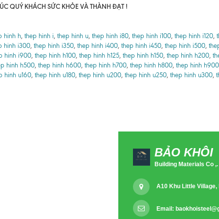
ÚC QUÝ KHÁCH SỨC KHỎE VÀ THÀNH ĐẠT !
p hinh h
,
thep hinh i
,
thep hinh u
,
thep hinh i80
,
thep hinh i100
,
thep hinh i120
,
p hinh i300
,
thep hinh i350
,
thep hinh i400
,
thep hinh i450
,
thep hinh i500
,
the
p hinh i900
,
thep hinh h100
,
thep hinh h125
,
thep hinh h150
,
thep hinh h200
,
th
ep hinh h500
,
thep hinh h600
,
thep hinh h700
,
thep hinh h800
,
thep hinh h900
p hinh u160
,
thep hinh u180
,
thep hinh u200
,
thep hinh u250
,
thep hinh u300
,
t
BẢO KHÔI
Building Materials Co ,.
A10 Khu Little Villag
Email:
baokhoisteel@