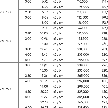
3.00
6.72
cây 6m
110,500
149,6
6.00
cây 6m
96,000
130,9
V30*30
2.50
6.87
cây 6m
113,500
153,5
3.00
8.04
cây 6m
132,500
179,3
8.00
cây 6m
128,000
173,7
9.00
cây 6m
144,000
195,5
2.80
10.05
cây 6m
181,000
238,5
3.00
10.98
cây 6m
165,500
228,3
V40*40
12.00
cây 6m
192,000
260,6
3.80
12.76
cây 6m
210,000
283,0
4.00
14.46
cây 6m
238,000
320,7
5.00
17.90
cây 6m
295,000
397,4
3.00
13.98
cây 6m
218,000
296,5
15.00
cây 6m
236,000
320,2
3.80
16.36
cây 6m
265,000
356,9
4.00
18.36
cây 6m
297,000
400,1
19.00
cây 6m
299,000
405,7
V50*50
4.50
20.20
cây 6m
327,000
440,4
5.00
21.79
cây 6m
355,000
477,4
22.62
cây 6m
366,000
493,0
6.00
26.75
cây 6m
433,500
583,7