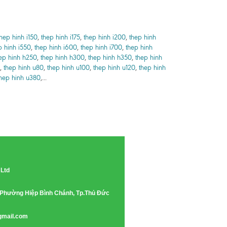
thep hinh i150
,
thep hinh i175
,
thep hinh i200
,
thep hinh
p hinh i550
,
thep hinh i600
,
thep hinh i700
,
thep hinh
ep hinh h250
,
thep hinh h300
,
thep hinh h350
,
thep hinh
,
thep hinh u80
,
thep hinh u100
,
thep hinh u120
,
thep hinh
hep hinh u380
,...
 Ltd
e, Phường Hiệp Bình Chánh, Tp.Thủ Đức
gmail.com