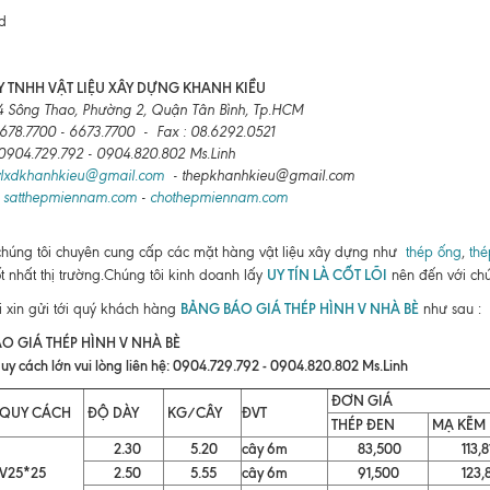
 TNHH VẬT LIỆU XÂY DỰNG KHANH KIỀU
4 Sông Thao, Phường 2, Quận Tân Bình, Tp.HCM
6678.7700 - 6673.7700 - Fax : 08.6292.0521
: 0904.729.792 - 0904.820.802 Ms.Linh
vlxdkhanhkieu@gmail.com
- thepkhanhkieu@gmail.com
:
satthepmiennam.com
-
chothepmiennam.com
chúng tôi chuyên cung cấp các mặt hàng vật liệu xây dựng như
thép ống
,
thé
UY TÍN LÀ CỐT LÕI
ốt nhất thị trường.Chúng tôi kinh doanh lấy
nên đến với chú
BẢNG BÁO GIÁ THÉP HÌNH V NHÀ BÈ
i xin gửi tới quý khách hàng
như sau :
O GIÁ THÉP HÌNH V NHÀ BÈ
uy cách lớn vui lòng liên hệ: 0904.729.792 - 0904.820.802 Ms.Linh
ĐƠN GIÁ
QUY CÁCH
ĐỘ DÀY
KG/CÂY
ĐVT
THÉP ĐEN
MẠ KẼM
2.30
5.20
cây 6m
83,500
113,8
V25*25
2.50
5.55
cây 6m
91,500
123,8