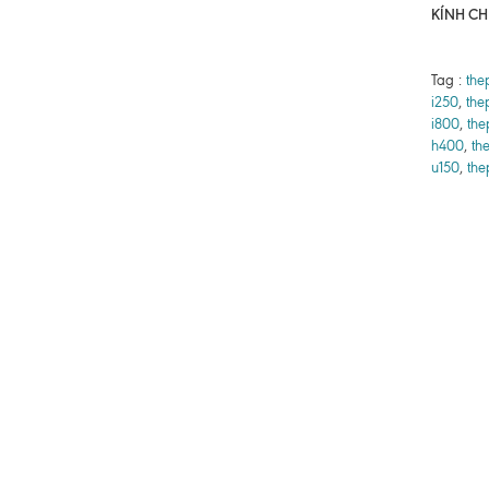
KÍNH CH
Tag :
the
i250
,
the
i800
,
the
h400
,
th
u150
,
the