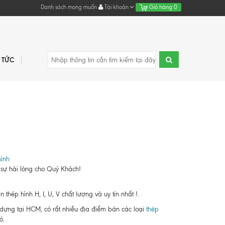
Danh sách mong muốn
Tài khoản
Giỏ hàng
0
N TỨC
ình
 sự hài lòng cho Quý Khách!
hép hình H, I, U, V chất lượng và uy tín nhất !.
y dựng tại HCM, có rất nhiều địa điểm bán các loại
thép
ó.