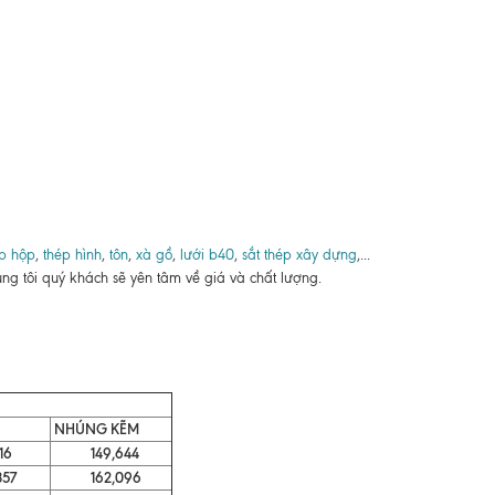
p hộp
,
thép hình
,
tôn
,
xà gồ
,
lưới b40
,
sắt thép xây dựng
,...
ng tôi quý khách sẽ yên tâm về giá và chất lượng.
NHÚNG KẼM
16
149,644
57
162,096