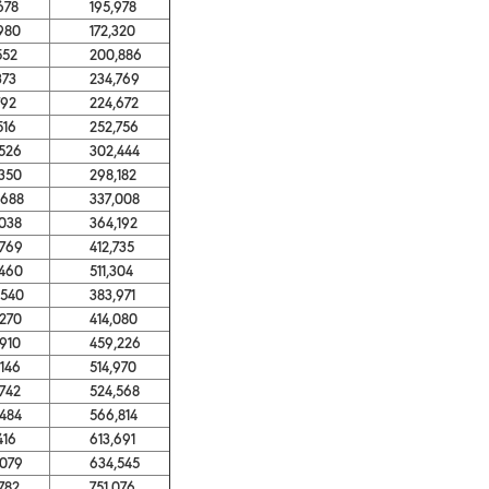
78
195,978
80
172,320
52
200,886
73
234,769
92
224,672
16
252,756
26
302,444
50
298,182
88
337,008
38
364,192
69
412,735
60
511,304
40
383,971
70
414,080
10
459,226
46
514,970
42
524,568
84
566,814
16
613,691
79
634,545
82
751,076