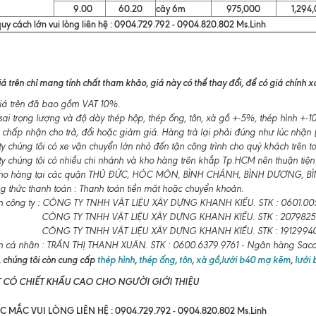
9.00
60.20
cây 6m
975,000
1,294,
uy cách lớn vui lòng liên hệ : 0904.729.792 - 0904.820.802 Ms.Linh
á trên chỉ mang tính chất tham khảo, giá này có thể thay đổi, để có giá chính xác
á trên đã bao gồm VAT 10%.
ai trọng lượng và độ dày thép hộp, thép ống, tôn, xà gồ +-5%, thép hình +
 chấp nhận cho trả, đổi hoặc giảm giá. Hàng trả lại phải đúng như lúc nhận (
 chúng tôi có xe vận chuyển lớn nhỏ đến tận công trình cho quý khách trên t
y chúng tôi có nhiều chi nhánh và kho hàng trên khắp Tp.HCM nên thuận tiện
ho hàng tại các quận THỦ ĐỨC, HÓC MÔN, BÌNH CHÁNH, BÌNH DƯƠNG, BÌNH
 thức thanh toán : Thanh toán tiền mặt hoặc chuyển khoản.
n công ty : CÔNG TY TNHH VẬT LIỆU XÂY DỰNG KHANH KIỀU. STK : 0601.00
CÔNG TY TNHH VẬT LIỆU XÂY DỰNG KHANH KIỀU. STK : 2079825
CÔNG TY TNHH VẬT LIỆU XÂY DỰNG KHANH KIỀU. STK : 19129940
n cá nhân : TRẦN THỊ THANH XUÂN. STK : 0600.6379.9761 - Ngân hàng Sa
 chúng tôi còn cung cấp
thép hình
,
thép ống
,
tôn
,
xà gồ
,
lưới b40 mạ kẽm
,
lưới
T CÓ CHIẾT KHẤU CAO CHO NGƯỜI GIỚI THIỆU
 MẮC VUI LÒNG LIÊN HỆ : 0904.729.792 - 0904.820.802 Ms.Linh