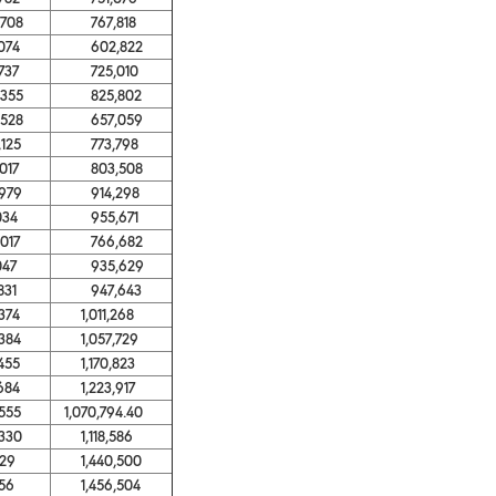
08
767,818
74
602,822
37
725,010
55
825,802
28
657,059
25
773,798
17
803,508
79
914,298
34
955,671
17
766,682
47
935,629
31
947,643
74
1,011,268
84
1,057,729
55
1,170,823
84
1,223,917
55
1,070,794.40
30
1,118,586
29
1,440,500
56
1,456,504