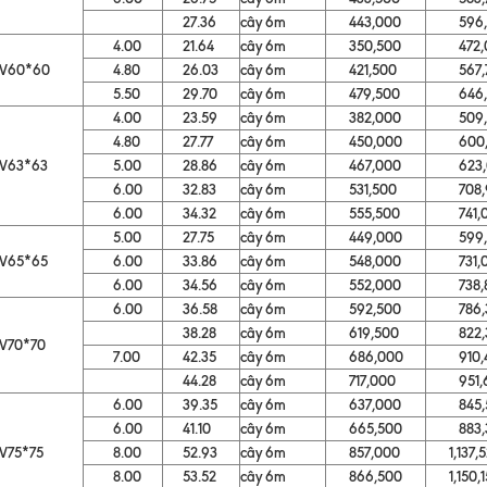
27.36
cây 6m
443,000
596,7
4.00
21.64
cây 6m
350,500
472,0
V60*60
4.80
26.03
cây 6m
421,500
567,7
5.50
29.70
cây 6m
479,500
646,3
4.00
23.59
cây 6m
382,000
509,5
4.80
27.77
cây 6m
450,000
600,1
V63*63
5.00
28.86
cây 6m
467,000
623,0
6.00
32.83
cây 6m
531,500
708,9
6.00
34.32
cây 6m
555,500
741,0
5.00
27.75
cây 6m
449,000
599,0
V65*65
6.00
33.86
cây 6m
548,000
731,0
6.00
34.56
cây 6m
552,000
738,8
6.00
36.58
cây 6m
592,500
786,3
38.28
cây 6m
619,500
822,3
V70*70
7.00
42.35
cây 6m
686,000
910,4
44.28
cây 6m
717,000
951,6
6.00
39.35
cây 6m
637,000
845,5
6.00
41.10
cây 6m
665,500
883,3
V75*75
8.00
52.93
cây 6m
857,000
1,137,5
8.00
53.52
cây 6m
866,500
1,150,1