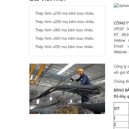
Thép hình u250 mạ kẽm bao nhiêu
Thép hình u200 mạ kẽm bao nhiêu
CÔNG TY
VPGD : 1
Thép hình u180 mạ kẽm bao nhiêu
ĐT : 08.
Thép hình u160 mạ kẽm bao nhiêu
Hotline 
Email :
Thép hình u150 mạ kẽm bao nhiêu
Website 
Công ty 
với giá t
Chúng tô
BẢNG BÁ
Độ dày, q
STT
1
2