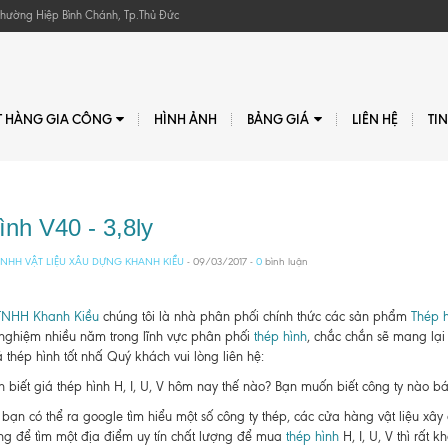
, Phường Hiệp Bình Chánh, Tp.Thủ Đức
T HÀNG GIA CÔNG
HÌNH ẢNH
BẢNG GIÁ
LIÊN HỆ
TI
ình V40 - 3,8ly
NHH VẬT LIỆU XÂU DỰNG KHANH KIỀU
- 09/03/2017 -
0
bình luận
TNHH Khanh Kiều
chúng tôi là nhà phân phối chính thức các sản phẩm
Thép h
 nghiệm nhiều năm trong lĩnh vực phân phối
thép hình
, chắc chắn sẽ mang lại
 thép hình tốt nhấ Quý khách vui lòng liên hệ:
biết giá thép hình H, I, U, V hôm nay thế nào? Bạn muốn biết công ty nào bán t
bạn có thể ra google tìm hiểu một số công ty thép, các cửa hàng vật liệu xâ
g để tìm một địa điểm uy tín chất lượng để mua
thép hình
H, I, U, V thì rất kh