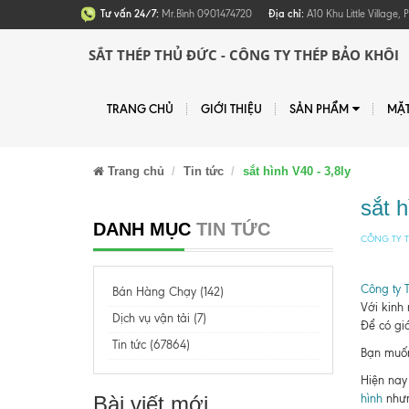
Tư vấn 24/7:
Mr.Bình 0901474720
Địa chỉ:
A10 Khu Little Village
SẮT THÉP THỦ ĐỨC - CÔNG TY THÉP BẢO KHÔI
TRANG CHỦ
GIỚI THIỆU
SẢN PHẨM
MẶ
Trang chủ
Tin tức
sắt hình V40 - 3,8ly
sắt h
DANH MỤC
TIN TỨC
CÔNG TY T
Công ty 
Bán Hàng Chạy (142)
Với kinh
Dịch vụ vận tải (7)
Để có giá
Tin tức (67864)
Bạn muốn 
Hiện nay 
Bài viết mới
hình
nhưn