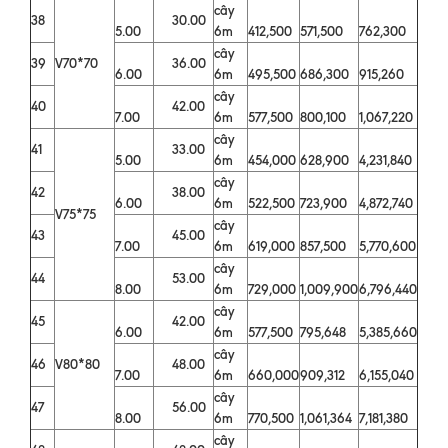
cây
38
30.00
5.00
6m
412,500
571,500
762,300
cây
39
V70*70
36.00
6.00
6m
495,500
686,300
915,260
cây
40
42.00
7.00
6m
577,500
800,100
1,067,220
cây
41
33.00
5.00
6m
454,000
628,900
4,231,840
cây
42
38.00
6.00
6m
522,500
723,900
4,872,740
V75*75
cây
43
45.00
7.00
6m
619,000
857,500
5,770,600
cây
44
53.00
8.00
6m
729,000
1,009,900
6,796,440
cây
45
42.00
6.00
6m
577,500
795,648
5,385,660
cây
46
V80*80
48.00
7.00
6m
660,000
909,312
6,155,040
cây
47
56.00
8.00
6m
770,500
1,061,364
7,181,380
cây