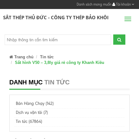
Danh sách mong muốn
Tài khoản
SẮT THÉP THỦ ĐỨC - CÔNG TY THÉP BẢO KHÔI
Men
Trang chủ
Tin tức
Sắt hình V50 – 3,8ly giá rẻ công ty Khanh Kiều
DANH MỤC
TIN TỨC
Bán Hàng Chạy (142)
Dịch vụ vận tải (7)
Tin tức (67864)