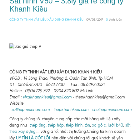
Sắt hình V50 – 3,8ly giá rẻ công ty
Khanh Kiều
CÔNG TY TNHH VẬT LIỆU XÂU DỰNG KHANH KIỀU
- 09/03/2017 -
0
bình luận
CÔNG TY TNHH VẬT LIỆU XÂY DỰNG KHANH KIỀU
VPGD : 14 Sông Thao, Phường 2, Quận Tân Bình, Tp.HCM
ĐT : 08.6678.7700 - 6673.7700 - Fax : 08.6292.0521
Hotline : 0904.729.792 - 0904.820.802 Ms.Linh
Email :
vlxdkhanhkieu@gmail.com
- thepkhanhkieu@gmail.com
Website
:
satthepmiennam.com
-
thepkhanhkieu.com
-
chothepmiennam.com
Công ty chúng tôi chuyên cung cấp các mặt hàng vật liệu xây
dựng như
thép ống
,
thép hộp
,
thép hình
,
tôn
,
xà gồ c
,
lưới b40
,
sắt
thép xây dựng
,... với giá tốt nhất thị trường.Chúng tôi kinh doanh
UY TÍN LÀ CỐT LÕI
lấy
nên đến với chúng tôi quý khách sẽ yên