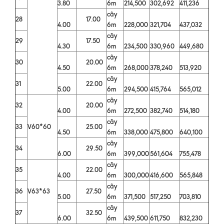
3.80
6m
214,500
302,692
411,236
cây
28
17.00
4.00
6m
228,000
321,704
437,032
cây
29
17.50
4.30
6m
234,500
330,960
449,680
cây
30
20.00
4.50
6m
268,000
378,240
513,920
cây
31
22.00
5.00
6m
294,500
415,764
565,012
cây
32
20.00
4.00
6m
272,500
382,740
514,180
cây
33
V60*60
25.00
4.50
6m
338,000
475,800
640,100
cây
34
29.50
6.00
6m
399,000
561,604
755,478
cây
35
22.00
4.00
6m
300,000
416,600
565,848
cây
36
V63*63
27.50
5.00
6m
371,500
517,250
703,810
cây
37
32.50
6.00
6m
439,500
611,750
832,230