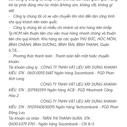
trả lại phải đúng như lúc nhận (không sơn, không cắt, không gỉ
sét)
- Công ty chúng tôi có xe vận chuyển lớn nhỏ đến tận công trình
cho quý khách trên toàn quốc.
- Công ty chúng tôi có nhiều chi nhánh và kho hàng trên khắp
Tp.HCM nên thuận tiện cho việc mua hàng nhanh chóng và thuận
tiện cho quý khách. Kho hàng tại các quận THỦ ĐỨC, HÓC MÔN,
BÌNH CHÁNH, BÌNH DƯƠNG, BÌNH TÂN, BÌNH THẠNH, Quận
6,7,8,....
- Phương thức thanh toán : Thanh toán tiền mặt hoặc chuyển
khoản.
Tài khoản công ty : CÔNG TY TNHH VẬT LIỆU XÂY DỰNG KHANH
KIỀU. STK : 0601.0055.5487 Ngân hàng Sacombank - PGD Phan
Xích Long
CÔNG TY TNHH VẬT LIỆU XÂY DỰNG KHANH
KIỀU. STK : 207982599 Ngân hàng ACB - PGD Maximark Cộng
Hòa 2
CÔNG TY TNHH VẬT LIỆU XÂY DỰNG KHANH
KIỀU. STK : 19129940650015 Ngân hàng Techcombank - PGD Phan
Đăng Lưu
Tài khoản cá nhân : TRẦN THỊ THANH XUÂN. STK :
0600.6379.9761 - Ngân hàng Sacombank - CN 8/3