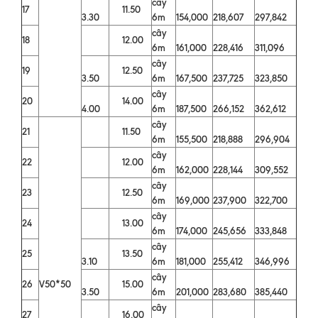
cây
17
11.50
3.30
6m
154,000
218,607
297,842
cây
18
12.00
6m
161,000
228,416
311,096
cây
19
12.50
3.50
6m
167,500
237,725
323,850
cây
20
14.00
4.00
6m
187,500
266,152
362,612
cây
21
11.50
6m
155,500
218,888
296,904
cây
22
12.00
6m
162,000
228,144
309,552
cây
23
12.50
6m
169,000
237,900
322,700
cây
24
13.00
6m
174,000
245,656
333,848
cây
25
13.50
3.10
6m
181,000
255,412
346,996
cây
26
V50*50
15.00
3.50
6m
201,000
283,680
385,440
cây
27
16.00