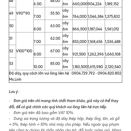
48
48.00
6.00
6m
660,000
904,224
1,189,152
cây
49
V90*90
55.50
7.00
6m
764,000
1,046,384
1,375,832
cây
50
63.00
8.00
6m
866,500
1,187,044
1,561,012
cây
51
62.00
7.00
6m
853,000
1,168,456
1,536,488
cây
52
V100*100
67.00
8.00
6m
921,500
1,262,396
1,660,108
cây
53
85.00
10.00
6m
1,183,500
1,615,980
2,120,540
Độ dày, quy cách lớn vui lòng liên hệ : 0904.729.792 - 0904.820.802
Ms.Linh
Lưu ý :
Đơn giá trên chỉ mang tính chất tham khảo, giá này có thể thay
-
đổi, để có giá chính xác quý khách vui lòng liên hệ trực tiếp.
- Đơn giá trên đã bao gồm VAT 10%.
- Dung sai trọng lượng và độ dày thép hộp, thép ống, tôn, xà gồ
+-5%, thép hình +-10% nhà máy cho phép. Nếu ngoài quy phạm
trên công ty chúng tôi chấp nhận cho trả, đổi hoặc giảm giá. Hàng