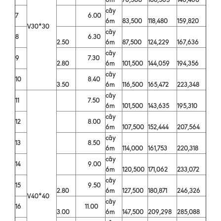
cây
7
6.00
6m
83,500
118,480
159,820
V30*30
cây
8
6.30
2.50
6m
87,500
124,229
167,636
cây
9
7.30
2.80
6m
101,500
144,059
194,356
cây
10
8.40
3.50
6m
116,500
165,472
223,348
cây
11
7.50
6m
101,500
143,635
195,310
cây
12
8.00
6m
107,500
152,444
207,564
cây
13
8.50
6m
114,000
161,753
220,318
cây
14
9.00
6m
120,500
171,062
233,072
cây
15
9.50
2.80
6m
127,500
180,871
246,326
V40*40
cây
16
11.00
3.00
6m
147,500
209,298
285,088