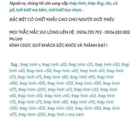
Ngoài ra, chúng tôi còn cung cấp
thép hình
,
thép ống
,
tôn
,
xà
gồ
,
lưới b40 mạ kẽm
,
lưới b40 bọc nhựa
...
ĐẶC BIỆT CÓ CHIẾT KHẤU CAO CHO NGƯỜI GIỚI THIỆU
MỌI THẮC MẮC VUI LÒNG LIÊN HỆ : 0904.729.792 - 0904.820.802
Ms.Linh
KÍNH CHÚC QUÝ KHÁCH SỨC KHỎE VÀ THÀNH ĐẠT !
Tag :
thep hinh v
,
thep hinh v20
,
thep hinh v25
,
thep hinh v30
,
thep
hinh v40
,
thep hinh v50
,
thep hinh v60
,
thep hinh v63
,
thep hinh
v70
,
thep hinh v75
,
thep hinh v80
,
thep hinh v90
,
thep hinh
v100
,
thep hinh v120
,
thep hinh v130
,
thep hinh v150
,
thep hinh
v175
,
thep hinh v200
,
thép hình v25
,
thép hình v30
,
thép hình
v40
,
thép hình v50
,
thép hình v60
,
thép hình v63
,
thép hình
v70
,
thép hình v75
,
thép hình v80
,
thép hình v90
,
thép hình
v100
,
thép hình v120
,
thép hình v130
,
thép hình v150
,
thép hình
v175
,
thép hình v200
,
thép hình v mạ kẽm