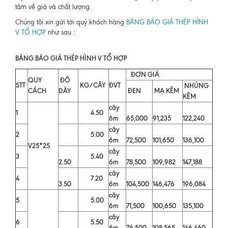
tâm về giá và chất lượng.
Chúng tôi xin gửi tới quý khách hàng
BẢNG BÁO GIÁ THÉP HÌNH
V TỔ HỢP
như sau :
BẢNG BÁO GIÁ THÉP HÌNH V TỔ HỢP
ĐƠN GIÁ
QUY
ĐỘ
STT
KG/CÂY
ĐVT
NHÚNG
CÁCH
DÀY
ĐEN
MẠ KẼM
KẼM
cây
1
4.50
6m
65,000
91,235
122,240
cây
2
5.00
6m
72,500
101,650
136,100
V25*25
cây
3
5.40
2.50
6m
78,500
109,982
147,188
cây
4
7.20
3.50
6m
104,500
146,476
196,084
cây
5
5.00
6m
71,500
100,650
135,100
cây
6
5.50
6m
76,500
108,565
146,460