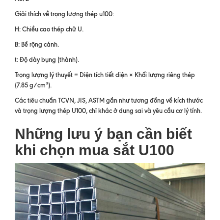
Giải thích về trọng lượng thép u100:
H: Chiều cao thép chữ U.
B: Bề rộng cánh.
t: Độ dày bụng (thành).
Trọng lượng lý thuyết = Diện tích tiết diện × Khối lượng riêng thép
(7.85 g/cm³).
Các tiêu chuẩn TCVN, JIS, ASTM gần như tương đồng về kích thước
và trọng lượng thép U100, chỉ khác ở dung sai và yêu cầu cơ lý tính.
Những lưu ý bạn cần biết
khi chọn mua sắt U100