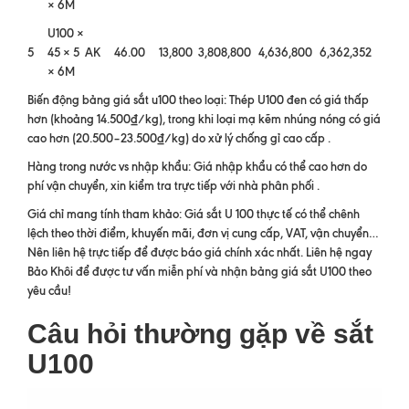
× 6M
U100 ×
5
45 × 5
AK
46.00
13,800
3,808,800
4,636,800
6,362,352
× 6M
Biến động bảng giá sắt u100 theo loại: Thép U100 đen có giá thấp
hơn (khoảng 14.500₫/kg), trong khi loại mạ kẽm nhúng nóng có giá
cao hơn (20.500–23.500₫/kg) do xử lý chống gỉ cao cấp .
Hàng trong nước vs nhập khẩu: Giá nhập khẩu có thể cao hơn do
phí vận chuyển, xin kiểm tra trực tiếp với nhà phân phối .
Giá chỉ mang tính tham khảo: Giá sắt U 100 thực tế có thể chênh
lệch theo thời điểm, khuyến mãi, đơn vị cung cấp, VAT, vận chuyển…
Nên liên hệ trực tiếp để được báo giá chính xác nhất. Liên hệ ngay
Bảo Khôi để được tư vấn miễn phí và nhận bảng giá sắt U100 theo
yêu cầu!
Câu hỏi thường gặp về sắt
U100