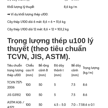
Khối lượng lý thuyết
8,6 kg/m
➡ Ví dụ khối lượng thép u100:
Cây thép U100 dài 6 mét: 8,6 × 6 = 51,6 kg
Cây thép U100 dài 12 mét: 8,6 × 12 = 103,2 kg
Trọng lượng thép u100 lý
thuyết (theo tiêu chuẩn
TCVN, JIS, ASTM).
Tiêu chuẩn
Chiều
Bề rộng
Độ dày
Bề dày
Trọng lượng
trọng lượng
cao H
cánh B
thành t
cánh
(kg/m)
thép u100
(mm)
(mm)
(mm)
(mm)
TCVN 7571-
100
50
5
7.5
8.6
2006
JIS G3192
100
50
5
7.5
8.6
ASTM A36 /
100
50
4.5 – 5.0
7.0 – 7.5
8.6 ± 0.1
A572