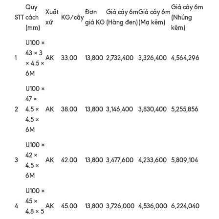
Quy
Giá cây 6m
Xuất
Đơn
Giá cây 6m
Giá cây 6m
STT
cách
KG/cây
(Nhúng
xứ
giá KG
(Hàng đen)
(Mạ kẽm)
(mm)
kẽm)
U100 ×
43 × 3
1
AK
33.00
13,800
2,732,400
3,326,400
4,564,296
× 4.5 ×
6M
U100 ×
47 ×
2
4.5 ×
AK
38.00
13,800
3,146,400
3,830,400
5,255,856
4.5 ×
6M
U100 ×
42 ×
3
AK
42.00
13,800
3,477,600
4,233,600
5,809,104
4.5 ×
6M
U100 ×
45 ×
4
AK
45.00
13,800
3,726,000
4,536,000
6,224,040
4.8 × 5