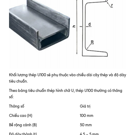
Khối lượng thép U100 sẽ phụ thuộc vào chiều dài cây thép và độ dày
tiêu chuẩn.
Theo bảng tiêu chuẩn thép hình chữ U, thép U100 thường có thông
số:
Thông số
Giá trị
Chiều cao (H)
100 mm
Bề rộng cánh (B)
50 mm
Độ dày thành (t)
4,5 – 5 mm