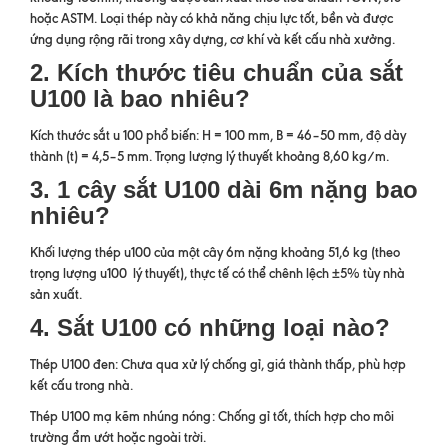
hoặc ASTM. Loại thép này có khả năng chịu lực tốt, bền và được
ứng dụng rộng rãi trong xây dựng, cơ khí và kết cấu nhà xưởng.
2. Kích thước tiêu chuẩn của sắt
U100 là bao nhiêu?
Kích thước sắt u 100 phổ biến: H = 100 mm, B = 46–50 mm, độ dày
thành (t) = 4,5–5 mm. Trọng lượng lý thuyết khoảng 8,60 kg/m.
3. 1 cây sắt U100 dài 6m nặng bao
nhiêu?
Khối lượng thép u100 của một cây 6m nặng khoảng 51,6 kg (theo
trọng lượng u100 lý thuyết), thực tế có thể chênh lệch ±5% tùy nhà
sản xuất.
4. Sắt U100 có những loại nào?
Thép U100 đen: Chưa qua xử lý chống gỉ, giá thành thấp, phù hợp
kết cấu trong nhà.
Thép U100 mạ kẽm nhúng nóng: Chống gỉ tốt, thích hợp cho môi
trường ẩm ướt hoặc ngoài trời.