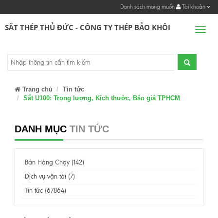
Danh sách mong muốn
Tài khoản
SẮT THÉP THỦ ĐỨC - CÔNG TY THÉP BẢO KHÔI
Men
Trang chủ
Tin tức
Sắt U100: Trọng lượng, Kích thước, Báo giá TPHCM
DANH MỤC
TIN TỨC
Bán Hàng Chạy (142)
Dịch vụ vận tải (7)
Tin tức (67864)