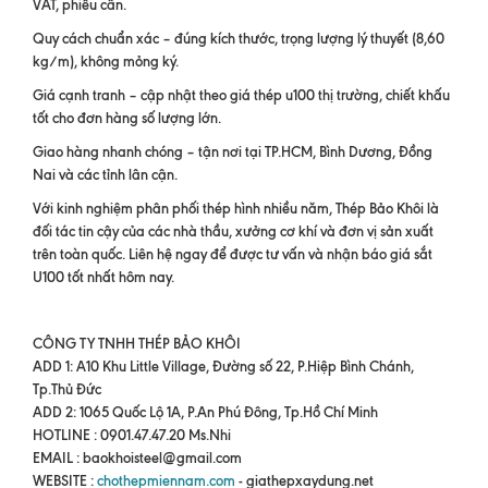
VAT, phiếu cân.
Quy cách chuẩn xác – đúng kích thước, trọng lượng lý thuyết (8,60
kg/m), không mỏng ký.
Giá cạnh tranh – cập nhật theo giá thép u100 thị trường, chiết khấu
tốt cho đơn hàng số lượng lớn.
Giao hàng nhanh chóng – tận nơi tại TP.HCM, Bình Dương, Đồng
Nai và các tỉnh lân cận.
Với kinh nghiệm phân phối thép hình nhiều năm, Thép Bảo Khôi là
đối tác tin cậy của các nhà thầu, xưởng cơ khí và đơn vị sản xuất
trên toàn quốc. Liên hệ ngay để được tư vấn và nhận báo giá sắt
U100 tốt nhất hôm nay.
CÔNG TY TNHH THÉP BẢO KHÔI
ADD 1: A10 Khu Little Village, Đường số 22, P.Hiệp Bình Chánh,
Tp.Thủ Đức
ADD 2: 1065 Quốc Lộ 1A, P.An Phú Đông, Tp.Hồ Chí Minh
HOTLINE : 0901.47.47.20 Ms.Nhi
EMAIL : baokhoisteel@gmail.com
WEBSITE :
chothepmiennam.com
- giathepxaydung.net