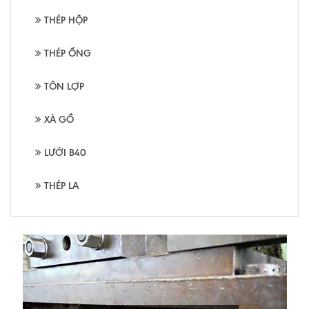
THÉP HỘP
THÉP ỐNG
TÔN LỢP
XÀ GỒ
LƯỚI B40
THÉP LA