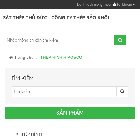
Danh sách mong muốn
Tài khoản
SẮT THÉP THỦ ĐỨC - CÔNG TY THÉP BẢO KHÔI
Men
Trang chủ
THÉP HÌNH H POSCO
TÌM KIẾM
SẢN PHẨM
THÉP HÌNH