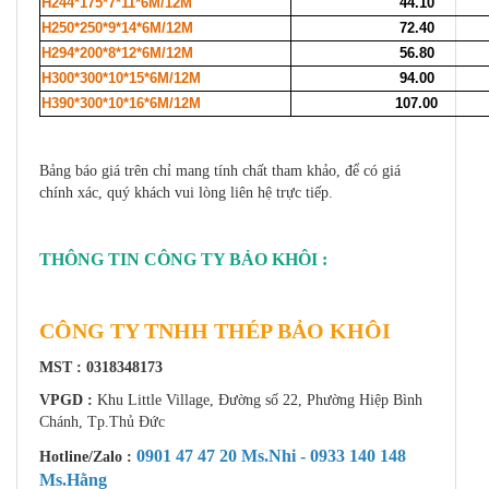
H244*175*7*11*6M/12M
44.10
H250*250*9*14*6M/12M
72.40
H294*200*8*12*6M/12M
56.80
H300*300*10*15*6M/12M
94.00
H390*300*10*16*6M/12M
107.00
Bảng báo giá trên chỉ mang tính chất tham khảo, để có giá
chính xác, quý khách vui lòng liên hệ trực tiếp.
THÔNG TIN CÔNG TY BẢO KHÔI :
CÔNG TY TNHH THÉP BẢO KHÔI
MST : 0318348173
VPGD :
Khu Little Village, Đường số 22, Phường Hiệp Bình
Chánh, Tp.Thủ Đức
0901 47 47 20 Ms.Nhi -
0933 140 148
Hotline/Zalo :
Ms.Hằng