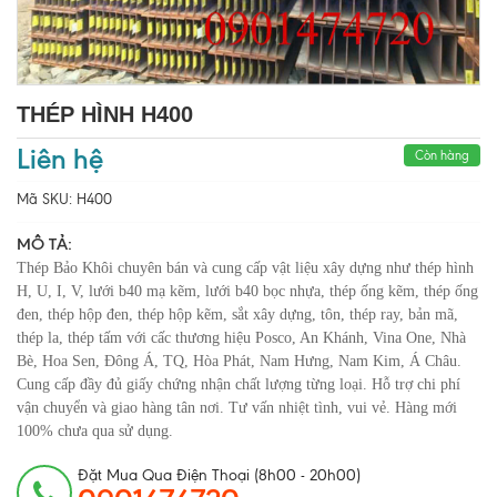
THÉP HÌNH H400
Liên hệ
Còn hàng
Mã SKU:
H400
MÔ TẢ:
Thép Bảo Khôi chuyên bán và cung cấp vật liệu xây dựng như thép hình
H, U, I, V, lưới b40 mạ kẽm, lưới b40 bọc nhựa, thép ống kẽm, thép ống
đen, thép hộp đen, thép hộp kẽm, sắt xây dựng, tôn, thép ray, bản mã,
thép la, thép tấm với cấc thương hiệu Posco, An Khánh, Vina One, Nhà
Bè, Hoa Sen, Đông Á, TQ, Hòa Phát, Nam Hưng, Nam Kim, Á Châu.
Cung cấp đầy đủ giấy chứng nhận chất lượng từng loại. Hỗ trợ chi phí
vận chuyển và giao hàng tân nơi. Tư vấn nhiệt tình, vui vẻ. Hàng mới
100% chưa qua sử dụng.
Đặt Mua Qua Điện Thoại (8h00 - 20h00)