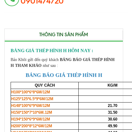
0901474720
THÔNG TIN SẢN PHẨM
BẢNG GIÁ THÉP HÌNH H HÔM NAY :
Bảo Khôi gửi đến quý khách
BẢNG BÁO GIÁ THÉP HÌNH
H THAM KHẢO
như sau :
BẢNG BÁO GIÁ THÉP HÌNH H
QUY CÁCH
KG/M
H100*100*6*8*6M/12M
H125*125*6.5*9*6M/12M
H148*100*6*9*6M/12M
21.70
H150*150*7*10*6M.12M
31.50
H194*150*6*9*6M/12M
30.60
H200*200*8*12*6M/12M
49.90