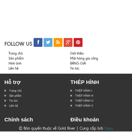
FOLLOW US
Trang chủ
Giới thiệu
Sản phẩm
Mặt hàng gia công
Hình ảnh
BẢNG GIÁ
Liên hệ
Tin tức
Hỗ trợ
THÉP HÌNH
Trang chủ
THÉP HÌNH I
Sản phẩm
THÉP HÌNH H
Tin tức
THÉP HÌNH U
Liên hệ
THÉP HÌNH V
Chính sách
Điều khoản
© Bản quyền thuộc về Gold River | Cung cấp bởi
Sapo