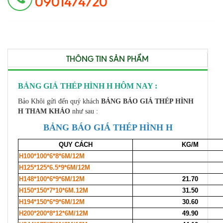
0901474720
THÔNG TIN SẢN PHẨM
BẢNG GIÁ THÉP HÌNH H HÔM NAY :
Bảo Khôi gửi đến quý khách
BẢNG BÁO GIÁ THÉP HÌNH
H THAM KHẢO
như sau :
BẢNG BÁO GIÁ THÉP HÌNH H
QUY CÁCH
KG/M
H100*100*6*8*6M/12M
H125*125*6.5*9*6M/12M
H148*100*6*9*6M/12M
21.70
H150*150*7*10*6M.12M
31.50
H194*150*6*9*6M/12M
30.60
H200*200*8*12*6M/12M
49.90