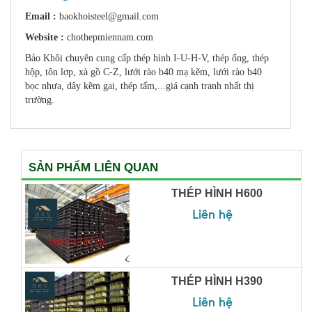
Email :
baokhoisteel@gmail.com
Website :
chothepmiennam.com
Bảo Khôi chuyên cung cấp thép hình I-U-H-V, thép ống, thép
hộp, tôn lợp, xà gồ C-Z, lưới rào b40 mạ kẽm, lưới rào b40
bọc nhựa, dây kẽm gai, thép tấm,...giá cạnh tranh nhất thị
trường.
SẢN PHẨM LIÊN QUAN
THÉP HÌNH H600
Liên hệ
THÉP HÌNH H390
Liên hệ