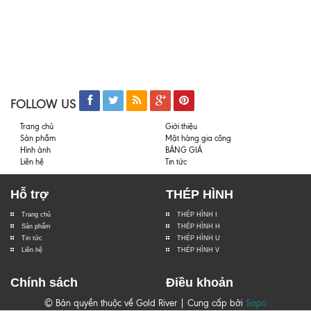
FOLLOW US
Trang chủ
Giới thiệu
Sản phẩm
Mặt hàng gia công
Hình ảnh
BẢNG GIÁ
Liên hệ
Tin tức
Hỗ trợ
THÉP HÌNH
Trang chủ
THÉP HÌNH I
Sản phẩm
THÉP HÌNH H
Tin tức
THÉP HÌNH U
Liên hệ
THÉP HÌNH V
Chính sách
Điều khoản
© Bản quyền thuộc về Gold River | Cung cấp bởi
Sapo