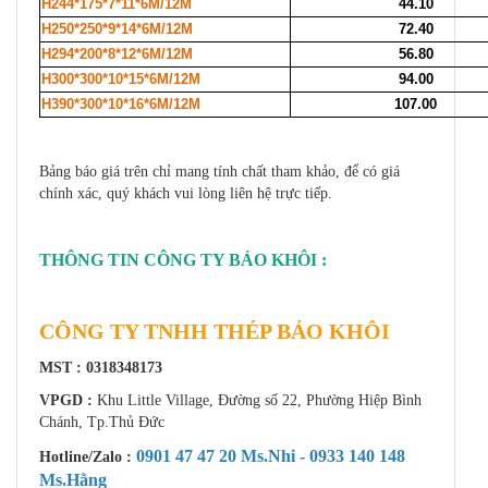
H244*175*7*11*6M/12M
44.10
H250*250*9*14*6M/12M
72.40
H294*200*8*12*6M/12M
56.80
H300*300*10*15*6M/12M
94.00
H390*300*10*16*6M/12M
107.00
Bảng báo giá trên chỉ mang tính chất tham khảo, để có giá
chính xác, quý khách vui lòng liên hệ trực tiếp.
THÔNG TIN CÔNG TY BẢO KHÔI :
CÔNG TY TNHH THÉP BẢO KHÔI
MST : 0318348173
VPGD :
Khu Little Village, Đường số 22, Phường Hiệp Bình
Chánh, Tp.Thủ Đức
0901 47 47 20 Ms.Nhi -
0933 140 148
Hotline/Zalo :
Ms.Hằng