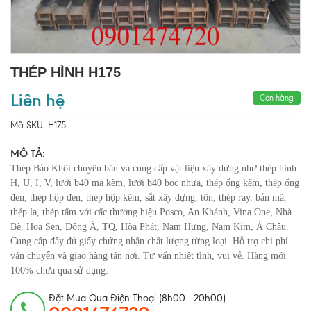
THÉP HÌNH H175
Liên hệ
Còn hàng
Mã SKU:
H175
MÔ TẢ:
Thép Bảo Khôi chuyên bán và cung cấp vật liệu xây dựng như thép hình
H, U, I, V, lưới b40 mạ kẽm, lưới b40 bọc nhựa, thép ống kẽm, thép ống
đen, thép hộp đen, thép hộp kẽm, sắt xây dựng, tôn, thép ray, bản mã,
thép la, thép tấm với cấc thương hiệu Posco, An Khánh, Vina One, Nhà
Bè, Hoa Sen, Đông Á, TQ, Hòa Phát, Nam Hưng, Nam Kim, Á Châu.
Cung cấp đầy đủ giấy chứng nhận chất lượng từng loại. Hỗ trợ chi phí
vận chuyển và giao hàng tân nơi. Tư vấn nhiệt tình, vui vẻ. Hàng mới
100% chưa qua sử dụng.
Đặt Mua Qua Điện Thoại (8h00 - 20h00)