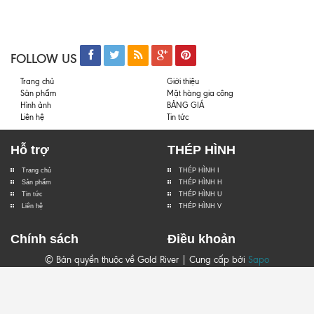
FOLLOW US
Trang chủ
Giới thiệu
Sản phẩm
Mặt hàng gia công
Hình ảnh
BẢNG GIÁ
Liên hệ
Tin tức
Hỗ trợ
THÉP HÌNH
Trang chủ
THÉP HÌNH I
Sản phẩm
THÉP HÌNH H
Tin tức
THÉP HÌNH U
Liên hệ
THÉP HÌNH V
Chính sách
Điều khoản
© Bản quyền thuộc về Gold River | Cung cấp bởi
Sapo