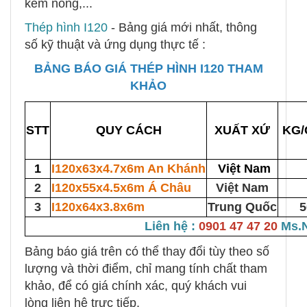
kẽm nóng,...
Thép hình I120
- Bảng giá mới nhất, thông
số kỹ thuật và ứng dụng thực tế :
BẢNG BÁO GIÁ THÉP HÌNH I120 THAM
KHẢO
STT
QUY CÁCH
XUẤT XỨ
KG/
1
I120x63x4.7x6m An Khánh
Việt Nam
2
I120x55x4.5x6m Á Châu
Việt Nam
3
I120x64x3.8x6m
Trung Quốc
5
Liên hệ :
0901 47 47 20
Ms.N
Bảng báo giá trên có thể thay đổi tùy theo số
lượng và thời điểm, chỉ mang tính chất tham
khảo, để có giá chính xác, quý khách vui
lòng liên hệ trực tiếp.