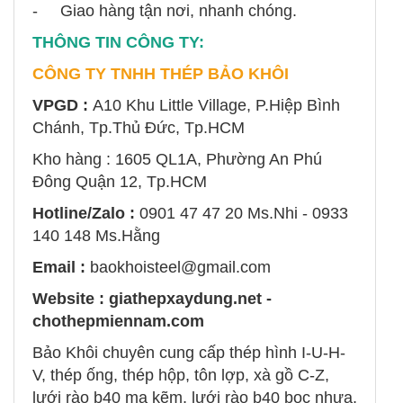
- Giao hàng tận nơi, nhanh chóng.
THÔNG TIN CÔNG TY:
CÔNG TY TNHH THÉP BẢO KHÔI
VPGD :
A10 Khu Little Village, P.Hiệp Bình
Chánh, Tp.Thủ Đức, Tp.HCM
Kho hàng : 1605 QL1A, Phường An Phú
Đông Quận 12, Tp.HCM
Hotline/Zalo :
0901 47 47 20 Ms.Nhi - 0933
140 148 Ms.Hằng
Email :
baokhoisteel@gmail.com
Website : giathepxaydung.net -
chothepmiennam.com
Bảo Khôi chuyên cung cấp thép hình I-U-H-
V, thép ống, thép hộp, tôn lợp, xà gồ C-Z,
lưới rào b40 mạ kẽm, lưới rào b40 bọc nhựa,