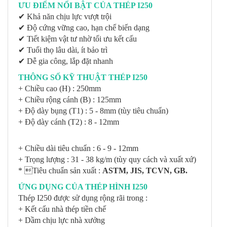
ƯU ĐIỂM NỔI BẬT CỦA THÉP I250
✔ Khả năn chịu lực vượt trội
✔ Độ cứng vững cao, hạn chế biến dạng
✔ Tiết kiệm vật tư nhờ tối ưu kết cấu
✔ Tuổi thọ lâu dài, ít bảo trì
✔ Dễ gia công, lắp đặt nhanh
THÔNG SỐ KỸ THUẬT THÉP I250
+ Chiều cao (H) : 250mm
+ Chiều rộng cánh (B) : 125mm
+ Độ dày bụng (T1) : 5 - 8mm (tùy tiêu chuẩn)
+ Độ dày cánh (T2) : 8 - 12mm
+ Chiều dài tiêu chuẩn : 6 - 9 - 12mm
+ Trọng lượng : 31 - 38 kg/m (tùy quy cách và xuất xứ)
* Tiêu chuẩn sản xuất :
ASTM, JIS, TCVN, GB.
ỨNG DỤNG CỦA THÉP HÌNH I250
Thép I250 được sử dụng rộng rãi trong :
+ Kết cấu nhà thép tiền chế
+ Dầm chịu lực nhà xưởng