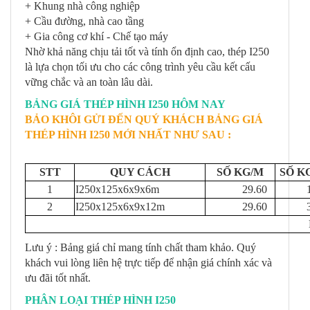
+ Khung nhà công nghiệp
+ Cầu đường, nhà cao tầng
+ Gia công cơ khí - Chế tạo máy
Nhờ khả năng chịu tải tốt và tính ổn định cao, thép I250
là lựa chọn tối ưu cho các công trình yêu cầu kết cấu
vững chắc và an toàn lâu dài.
BẢNG GIÁ THÉP HÌNH I250 HÔM NAY
BẢO KHÔI GỬI ĐẾN QUÝ KHÁCH BẢNG GIÁ
THÉP HÌNH I250 MỚI NHẤT NHƯ SAU :
STT
QUY CÁCH
SỐ KG/M
SỐ K
1
I250x125x6x9x6m
29.60
177
2
I250x125x6x9x12m
29.60
355
Lưu ý : Bảng giá chỉ mang tính chất tham khảo. Quý
khách vui lòng liên hệ trực tiếp để nhận giá chính xác và
ưu đãi tốt nhất.
PHÂN LOẠI THÉP HÌNH I250