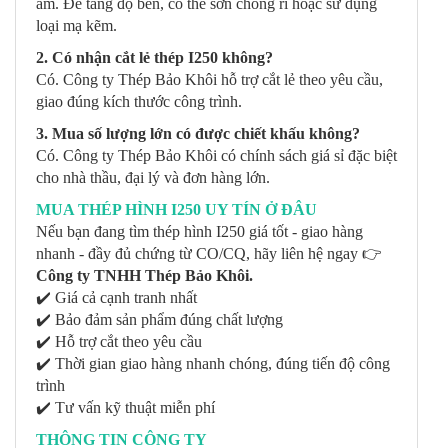
ẩm. Để tăng độ bền, có thể sơn chống rỉ hoặc sử dụng
loại mạ kẽm.
2. Có nhận cắt lẻ thép I250 không?
Có. Công ty Thép Bảo Khôi hỗ trợ cắt lẻ theo yêu cầu,
giao đúng kích thước công trình.
3. Mua số lượng lớn có được chiết khấu không?
Có. Công ty Thép Bảo Khôi có chính sách giá sỉ đặc biệt
cho nhà thầu, đại lý và đơn hàng lớn.
MUA THÉP HÌNH I250 UY TÍN Ở ĐÂU
Nếu bạn đang tìm thép hình I250 giá tốt - giao hàng
nhanh - đầy đủ chứng từ CO/CQ, hãy liên hệ ngay 👉
Công ty TNHH Thép Bảo Khôi.
✔️ Giá cả cạnh tranh nhất
✔️ Bảo đảm sản phẩm đúng chất lượng
✔️ Hỗ trợ cắt theo yêu cầu
✔️ Thời gian giao hàng nhanh chóng, đúng tiến độ công
trình
✔️ Tư vấn kỹ thuật miễn phí
THÔNG TIN CÔNG TY