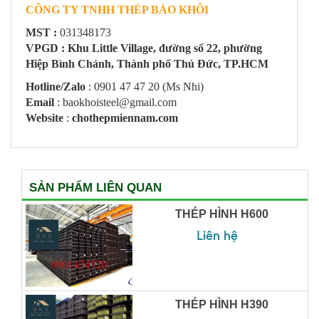
CÔNG TY TNHH THÉP BẢO KHÔI
MST :
031348173
VPGD : Khu Little Village, đường số 22, phường
Hiệp Bình Chánh, Thành phố Thủ Đức, TP.HCM
Hotline/Zalo
: 0901 47 47 20 (Ms Nhi)
Email
: baokhoisteel@gmail.com
Website
:
chothepmiennam.com
SẢN PHẨM LIÊN QUAN
THÉP HÌNH H600
Liên hệ
THÉP HÌNH H390