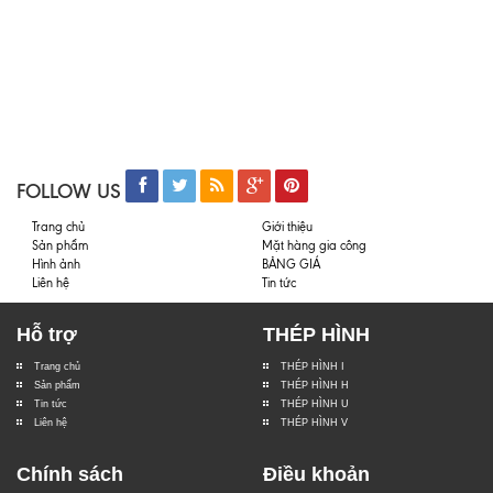
FOLLOW US
Trang chủ
Giới thiệu
Sản phẩm
Mặt hàng gia công
Hình ảnh
BẢNG GIÁ
Liên hệ
Tin tức
Hỗ trợ
THÉP HÌNH
Trang chủ
THÉP HÌNH I
Sản phẩm
THÉP HÌNH H
Tin tức
THÉP HÌNH U
Liên hệ
THÉP HÌNH V
Chính sách
Điều khoản