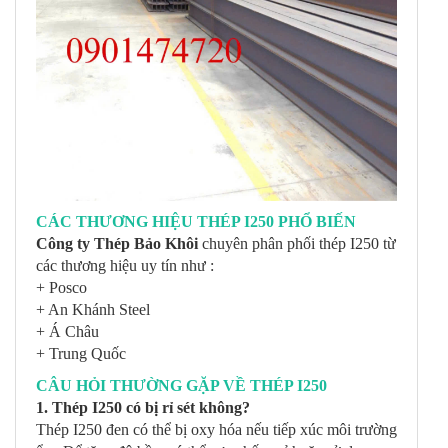
CÁC THƯƠNG HIỆU THÉP I250 PHỔ BIẾN
Công ty Thép Bảo Khôi
chuyên phân phối thép I250 từ
các thương hiệu uy tín như :
+ Posco
+ An Khánh Steel
+ Á Châu
+ Trung Quốc
CÂU HỎI THƯỜNG GẶP VỀ THÉP I250
1. Thép I250 có bị rỉ sét không?
Thép I250 đen có thể bị oxy hóa nếu tiếp xúc môi trường