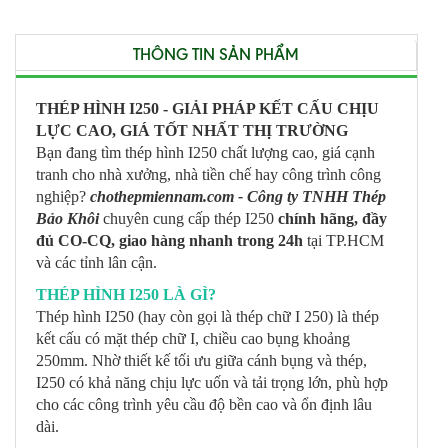
THÔNG TIN SẢN PHẨM
THÉP HÌNH I250 - GIẢI PHÁP KẾT CẤU CHỊU
LỰC CAO, GIÁ TỐT NHẤT THỊ TRƯỜNG
Bạn đang tìm thép hình I250 chất lượng cao, giá cạnh
tranh cho nhà xưởng, nhà tiền chế hay công trình công
nghiệp?
chothepmiennam.com - Công ty TNHH Thép
Bảo Khôi
chuyên cung cấp thép I250
chính hãng, đầy
đủ CO-CQ, giao hàng nhanh trong 24h
tại TP.HCM
và các tỉnh lân cận.
THÉP HÌNH I250 LÀ GÌ?
Thép hình I250 (hay còn gọi là thép chữ I 250) là thép
kết cấu có mặt thép chữ I, chiều cao bụng khoảng
250mm. Nhờ thiết kế tối ưu giữa cánh bụng và thép,
I250 có khả năng chịu lực uốn và tải trọng lớn, phù hợp
cho các công trình yêu cầu độ bền cao và ổn định lâu
dài.