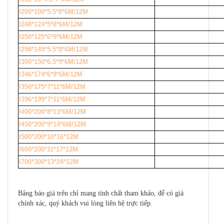
I200*100*5.5*8*6M/12M
I248*124*5*8*6M/12M
I250*125*6*9*6M/12M
I298*149*5.5*8*6M/12M
I300*150*6.5*9*6M/12M
I346*174*6*9*6M/12M
I350*175*7*11*6M/12M
I396*199*7*11*6M/12M
I400*200*8*13*6M/12M
I450*200*9*14*6M/12M
I500*200*10*16*12M
I600*200*11*17*12M
I700*300*13*24*12M
Bảng báo giá trên chỉ mang tính chất tham khảo, để có giá
chính xác, quý khách vui lòng liên hệ trực tiếp.