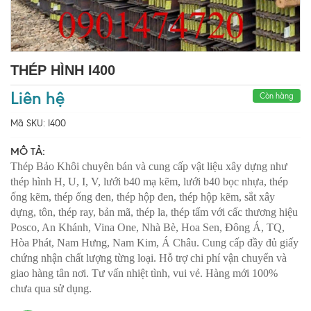
THÉP HÌNH I400
Liên hệ
Còn hàng
Mã SKU:
I400
MÔ TẢ:
Thép Bảo Khôi chuyên bán và cung cấp vật liệu xây dựng như
thép hình H, U, I, V, lưới b40 mạ kẽm, lưới b40 bọc nhựa, thép
ống kẽm, thép ống đen, thép hộp đen, thép hộp kẽm, sắt xây
dựng, tôn, thép ray, bản mã, thép la, thép tấm với cấc thương hiệu
Posco, An Khánh, Vina One, Nhà Bè, Hoa Sen, Đông Á, TQ,
Hòa Phát, Nam Hưng, Nam Kim, Á Châu. Cung cấp đầy đủ giấy
chứng nhận chất lượng từng loại. Hỗ trợ chi phí vận chuyển và
giao hàng tân nơi. Tư vấn nhiệt tình, vui vẻ. Hàng mới 100%
chưa qua sử dụng.