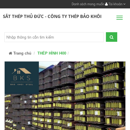
Danh sách mong muốn
Tài khoản
SẮT THÉP THỦ ĐỨC - CÔNG TY THÉP BẢO KHÔI
Men
Trang chủ
THÉP HÌNH I400