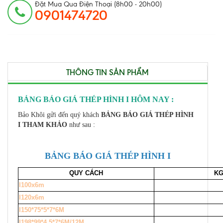
Đặt Mua Qua Điện Thoại (8h00 - 20h00)
0901474720
THÔNG TIN SẢN PHẨM
BẢNG BÁO GIÁ THÉP HÌNH I HÔM NAY :
Bảo Khôi gửi đến quý khách
BẢNG BÁO GIÁ THÉP HÌNH
I THAM KHẢO
như sau :
BẢNG BÁO GIÁ THÉP HÌNH I
QUY CÁCH
KG
I100x6m
I120x6m
I150*75*5*7*6M
I198*99*4.5*7*6M/12M