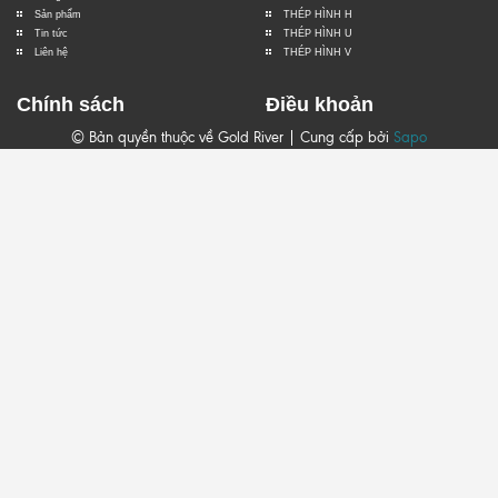
Sản phẩm
THÉP HÌNH H
Tin tức
THÉP HÌNH U
Liên hệ
THÉP HÌNH V
Chính sách
Điều khoản
© Bản quyền thuộc về Gold River | Cung cấp bởi
Sapo